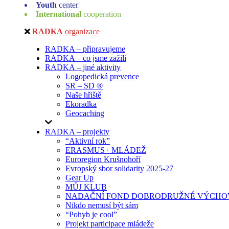
Youth
center
International
cooperation
RADKA
organizace
RADKA – připravujeme
RADKA – co jsme zažili
RADKA – jiné aktivity
Logopedická prevence
SR – SD ®
Naše hřiště
Ekoradka
Geocaching
RADKA – projekty
“Aktivní rok”
ERASMUS+ MLÁDEŽ
Euroregion Krušnohoří
Evropský sbor solidarity 2025-27
Gear Up
MŮJ KLUB
NADAČNÍ FOND DOBRODRUŽNÉ VÝCHOV
Nikdo nemusí být sám
“Pohyb je cool”
Projekt participace mládeže