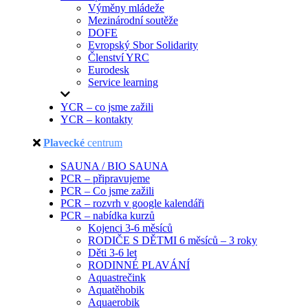
Výměny mládeže
Mezinárodní soutěže
DOFE
Evropský Sbor Solidarity
Členství YRC
Eurodesk
Service learning
YCR – co jsme zažili
YCR – kontakty
Plavecké
centrum
SAUNA / BIO SAUNA
PCR – připravujeme
PCR – Co jsme zažili
PCR – rozvrh v google kalendáři
PCR – nabídka kurzů
Kojenci 3-6 měsíců
RODIČE S DĚTMI 6 měsíců – 3 roky
Děti 3-6 let
RODINNÉ PLAVÁNÍ
Aquastrečink
Aquatěhobik
Aquaerobik