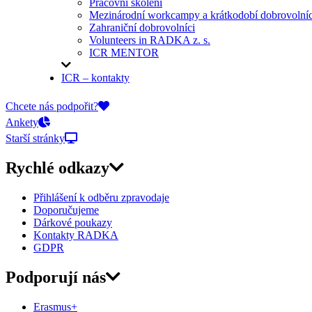
Pracovní školení
Mezinárodní workcampy a krátkodobí dobrovolníc
Zahraniční dobrovolníci
Volunteers in RADKA z. s.
ICR MENTOR
ICR – kontakty
On-line přihlášky
Chcete nás podpořit?
Ankety
Starší stránky
Rychlé odkazy
Přihlášení k odběru zpravodaje
Doporučujeme
Dárkové poukazy
Kontakty RADKA
GDPR
Podporují nás
Erasmus+