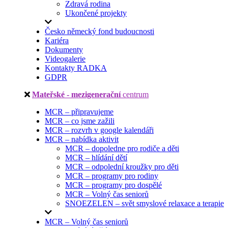
Zdravá rodina
Ukončené projekty
Česko německý fond budoucnosti
Kariéra
Dokumenty
Videogalerie
Kontakty RADKA
GDPR
Mateřské - mezigenerační
centrum
MCR – připravujeme
MCR – co jsme zažili
MCR – rozvrh v google kalendáři
MCR – nabídka aktivit
MCR – dopoledne pro rodiče a děti
MCR – hlídání dětí
MCR – odpolední kroužky pro děti
MCR – programy pro rodiny
MCR – programy pro dospělé
MCR – Volný čas seniorů
SNOEZELEN – svět smyslové relaxace a terapie
MCR – Volný čas seniorů