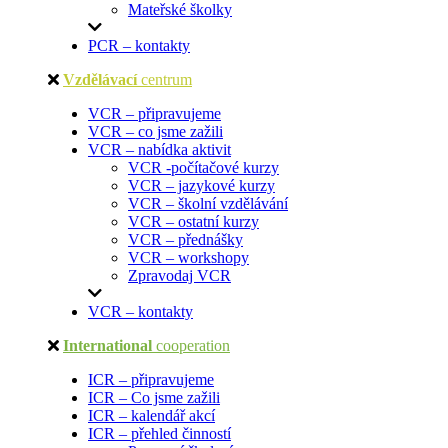
Mateřské školky
PCR – kontakty
Vzdělávací
centrum
VCR – připravujeme
VCR – co jsme zažili
VCR – nabídka aktivit
VCR -počítačové kurzy
VCR – jazykové kurzy
VCR – školní vzdělávání
VCR – ostatní kurzy
VCR – přednášky
VCR – workshopy
Zpravodaj VCR
VCR – kontakty
International
cooperation
ICR – připravujeme
ICR – Co jsme zažili
ICR – kalendář akcí
ICR – přehled činností