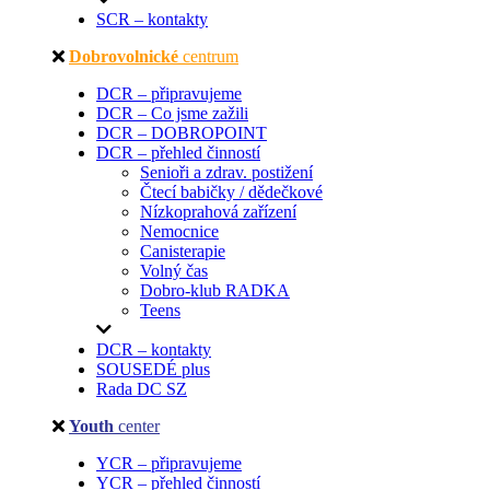
SCR – kontakty
Dobrovolnické
centrum
DCR – připravujeme
DCR – Co jsme zažili
DCR – DOBROPOINT
DCR – přehled činností
Senioři a zdrav. postižení
Čtecí babičky / dědečkové
Nízkoprahová zařízení
Nemocnice
Canisterapie
Volný čas
Dobro-klub RADKA
Teens
DCR – kontakty
SOUSEDÉ plus
Rada DC SZ
Youth
center
YCR – připravujeme
YCR – přehled činností