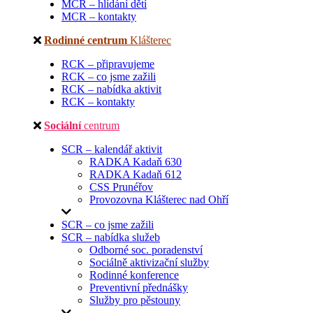
MCR – hlídání dětí
MCR – kontakty
Rodinné centrum
Klášterec
RCK – připravujeme
RCK – co jsme zažili
RCK – nabídka aktivit
RCK – kontakty
Sociální
centrum
SCR – kalendář aktivit
RADKA Kadaň 630
RADKA Kadaň 612
CSS Prunéřov
Provozovna Klášterec nad Ohří
SCR – co jsme zažili
SCR – nabídka služeb
Odborné soc. poradenství
Sociálně aktivizační služby
Rodinné konference
Preventivní přednášky
Služby pro pěstouny