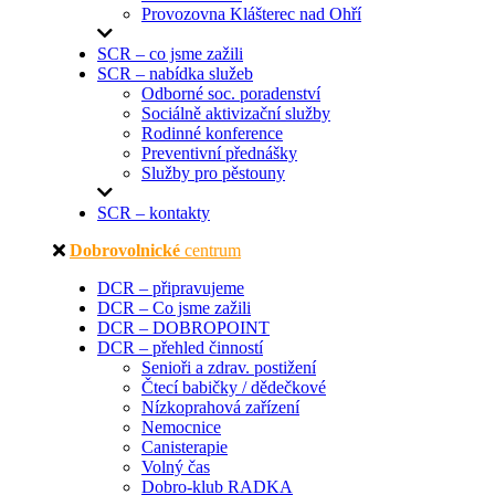
Provozovna Klášterec nad Ohří
SCR – co jsme zažili
SCR – nabídka služeb
Odborné soc. poradenství
Sociálně aktivizační služby
Rodinné konference
Preventivní přednášky
Služby pro pěstouny
SCR – kontakty
Dobrovolnické
centrum
DCR – připravujeme
DCR – Co jsme zažili
DCR – DOBROPOINT
DCR – přehled činností
Senioři a zdrav. postižení
Čtecí babičky / dědečkové
Nízkoprahová zařízení
Nemocnice
Canisterapie
Volný čas
Dobro-klub RADKA