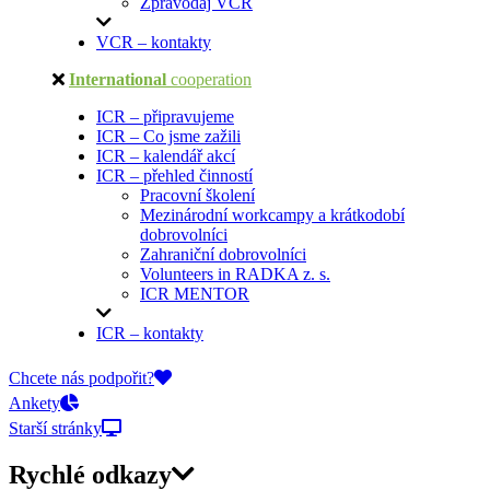
Zpravodaj VCR
VCR – kontakty
International
cooperation
ICR – připravujeme
ICR – Co jsme zažili
ICR – kalendář akcí
ICR – přehled činností
Pracovní školení
Mezinárodní workcampy a krátkodobí
dobrovolníci
Zahraniční dobrovolníci
Volunteers in RADKA z. s.
ICR MENTOR
ICR – kontakty
On-line přihlášky
Chcete nás podpořit?
Ankety
Starší stránky
Rychlé odkazy