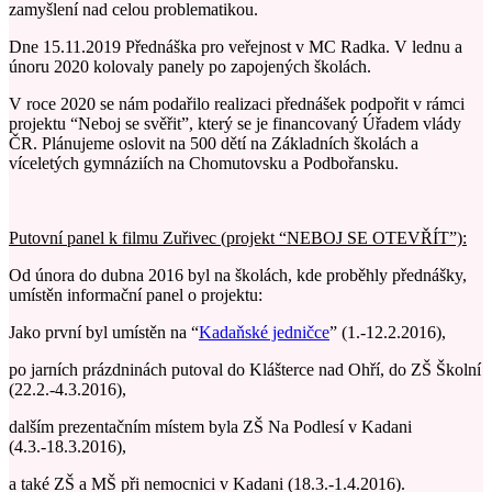
zamyšlení nad celou problematikou.
Dne 15.11.2019 Přednáška pro veřejnost v MC Radka. V lednu a
únoru 2020 kolovaly panely po zapojených školách.
V roce 2020 se nám podařilo realizaci přednášek podpořit v rámci
projektu “Neboj se svěřit”, který se je financovaný Úřadem vlády
ČR. Plánujeme oslovit na 500 dětí na Základních školách a
víceletých gymnáziích na Chomutovsku a Podbořansku.
Putovní panel k filmu Zuřivec (projekt “NEBOJ SE OTEVŘÍT”):
Od února do dubna 2016 byl na školách, kde proběhly přednášky,
umístěn informační panel o projektu:
Jako první byl umístěn na “
Kadaňské jedničce
” (1.-12.2.2016),
po jarních prázdninách putoval do Klášterce nad Ohří, do ZŠ Školní
(22.2.-4.3.2016),
dalším prezentačním místem byla ZŠ Na Podlesí v Kadani
(4.3.-18.3.2016),
a také ZŠ a MŠ při nemocnici v Kadani (18.3.-1.4.2016).