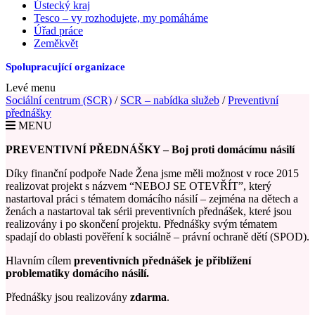
Ústecký kraj
Tesco – vy rozhodujete, my pomáháme
Úřad práce
Zeměkvět
Spolupracující organizace
Levé menu
Sociální centrum (SCR)
/
SCR – nabídka služeb
/
Preventivní
přednášky
MENU
PREVENTIVNÍ PŘEDNÁŠKY – Boj proti domácímu násilí
Díky finanční podpoře Nade Žena jsme měli možnost v roce 2015
realizovat projekt s názvem “NEBOJ SE OTEVŘÍT”, který
nastartoval práci s tématem domácího násilí – zejména na dětech a
ženách a nastartoval tak sérii preventivních přednášek, které jsou
realizovány i po skončení projektu. Přednášky svým tématem
spadají do oblasti pověření k sociálně – právní ochraně dětí (SPOD).
Hlavním cílem
preventivních přednášek je přiblížení
problematiky domácího násilí.
Přednášky jsou realizovány
zdarma
.