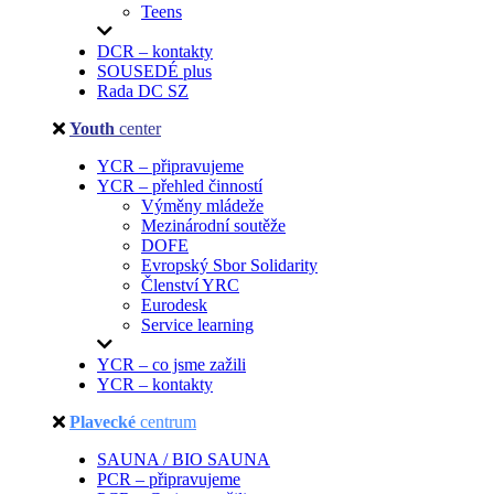
Teens
DCR – kontakty
SOUSEDÉ plus
Rada DC SZ
Youth
center
YCR – připravujeme
YCR – přehled činností
Výměny mládeže
Mezinárodní soutěže
DOFE
Evropský Sbor Solidarity
Členství YRC
Eurodesk
Service learning
YCR – co jsme zažili
YCR – kontakty
Plavecké
centrum
SAUNA / BIO SAUNA
PCR – připravujeme