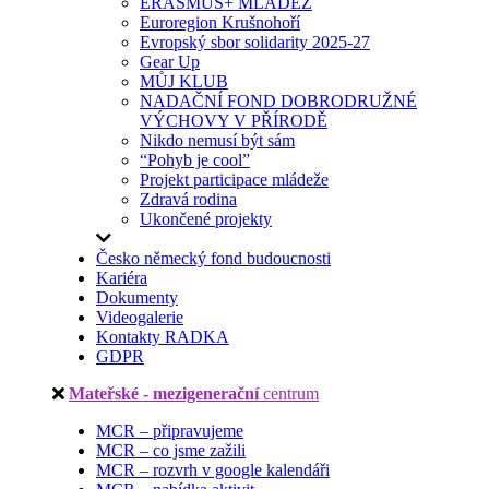
ERASMUS+ MLÁDEŽ
Euroregion Krušnohoří
Evropský sbor solidarity 2025-27
Gear Up
MŮJ KLUB
NADAČNÍ FOND DOBRODRUŽNÉ
VÝCHOVY V PŘÍRODĚ
Nikdo nemusí být sám
“Pohyb je cool”
Projekt participace mládeže
Zdravá rodina
Ukončené projekty
Česko německý fond budoucnosti
Kariéra
Dokumenty
Videogalerie
Kontakty RADKA
GDPR
Mateřské - mezigenerační
centrum
MCR – připravujeme
MCR – co jsme zažili
MCR – rozvrh v google kalendáři