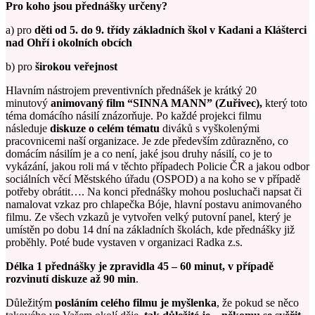
Pro koho jsou přednášky určeny?
a) pro
děti od 5. do 9. třídy základních škol v Kadani a Klášterci
nad Ohří i okolních obcích
b) pro
širokou veřejnost
Hlavním nástrojem preventivních přednášek je krátký 20
minutový
animovaný film “SINNA MANN” (Zuřivec),
který toto
téma domácího násilí znázorňuje. Po každé projekci filmu
následuje
diskuze o celém tématu
diváků s vyškolenými
pracovnicemi naší organizace. Je zde především zdůrazněno, co
domácím násilím je a co není, jaké jsou druhy násilí, co je to
vykázání, jakou roli má v těchto případech Policie ČR a jakou odbor
sociálních věcí Městského úřadu (OSPOD) a na koho se v případě
potřeby obrátit…. Na konci přednášky mohou posluchači napsat či
namalovat vzkaz pro chlapečka Bóje, hlavní postavu animovaného
filmu. Ze všech vzkazů je vytvořen velký putovní panel, který je
umístěn po dobu 14 dní na základních školách, kde přednášky již
proběhly. Poté bude vystaven v organizaci Radka z.s.
Délka 1 přednášky je zpravidla 45 – 60 minut, v případě
rozvinutí diskuze až 90 min
.
Důležitým
posláním celého filmu je myšlenka
, že pokud se něco