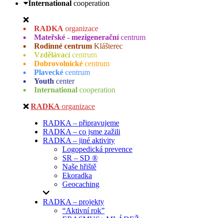
International
cooperation
RADKA
organizace
Mateřské - mezigenerační
centrum
Rodinné centrum
Klášterec
Vzdělávací
centrum
Dobrovolnické
centrum
Plavecké
centrum
Youth
center
International
cooperation
RADKA
organizace
RADKA – připravujeme
RADKA – co jsme zažili
RADKA – jiné aktivity
Logopedická prevence
SR – SD ®
Naše hřiště
Ekoradka
Geocaching
RADKA – projekty
“Aktivní rok”