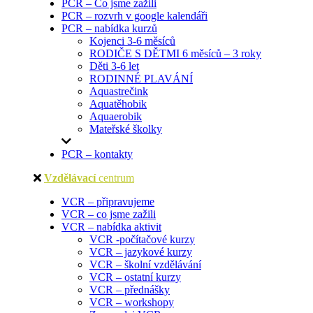
PCR – Co jsme zažili
PCR – rozvrh v google kalendáři
PCR – nabídka kurzů
Kojenci 3-6 měsíců
RODIČE S DĚTMI 6 měsíců – 3 roky
Děti 3-6 let
RODINNÉ PLAVÁNÍ
Aquastrečink
Aquatěhobik
Aquaerobik
Mateřské školky
PCR – kontakty
Vzdělávací
centrum
VCR – připravujeme
VCR – co jsme zažili
VCR – nabídka aktivit
VCR -počítačové kurzy
VCR – jazykové kurzy
VCR – školní vzdělávání
VCR – ostatní kurzy
VCR – přednášky
VCR – workshopy