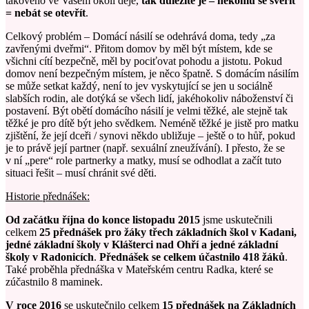
takového ve Vašem okolí děje,
tak důležité je – někomu se svěřit
= nebát se otevřít
.
Celkový problém – Domácí násilí se odehrává doma, tedy „za
zavřenými dveřmi“. Přitom domov by měl být místem, kde se
všichni cítí bezpečně, měl by pociťovat pohodu a jistotu. Pokud
domov není bezpečným místem, je něco špatně. S domácím násilím
se může setkat každý, není to jev vyskytující se jen u sociálně
slabších rodin, ale dotýká se všech lidí, jakéhokoliv náboženství či
postavení. Být obětí domácího násilí je velmi těžké, ale stejně tak
těžké je pro dítě být jeho svědkem. Neméně těžké je jistě pro matku
zjištění, že její dceři / synovi někdo ubližuje – ještě o to hůř, pokud
je to právě její partner (např. sexuální zneužívání). I přesto, že se
v ní „pere“ role partnerky a matky, musí se odhodlat a začít tuto
situaci řešit – musí chránit své děti.
Historie přednášek:
Od začátku října do konce listopadu 2015
jsme uskutečnili
celkem
25 přednášek pro žáky třech základních škol v Kadani,
jedné základní školy v Klášterci nad Ohří a jedné základní
školy v Radonicích
.
Přednášek se celkem účastnilo 418 žáků
.
Také proběhla přednáška v Mateřském centru Radka, které se
zúčastnilo 8 maminek.
V roce 2016
se uskutečnilo celkem
15 přednášek na Základních