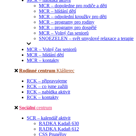
MCR – nabídka aktivit
MCR – dopoledne pro rodiče a děti
MCR – hlídání dětí
MCR – odpolední kroužky pro děti
MCR – programy pro rodiny
MCR – programy pro dospělé
MCR – Volný čas seniorů
SNOEZELEN – svět smyslové relaxace a terapie
MCR – Volný čas seniorů
MCR – hlídání dětí
MCR – kontakty
Rodinné centrum
Klášterec
RCK – připravujeme
RCK – co jsme zažili
RCK – nabídka aktivit
RCK – kontakty
Sociální
centrum
SCR – kalendář aktivit
RADKA Kadaň 630
RADKA Kadaň 612
CSS Prunéřov