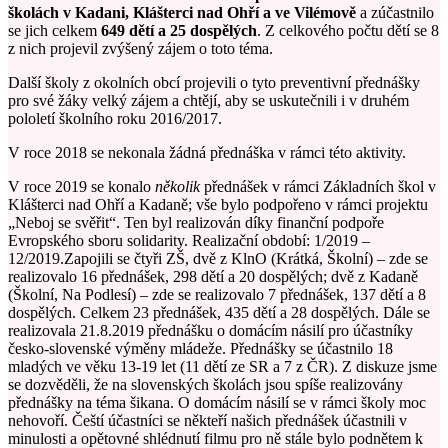
školách v Kadani, Klášterci nad Ohří a ve Vilémově
a zúčastnilo
se jich celkem
649 dětí a 25 dospělých
. Z celkového počtu dětí se 8
z nich projevil zvýšený zájem o toto téma.
Další školy z okolních obcí projevili o tyto preventivní přednášky
pro své žáky velký zájem a chtějí, aby se uskutečnili i v druhém
pololetí školního roku 2016/2017.
V roce 2018 se nekonala žádná přednáška v rámci této aktivity.
V roce 2019 se konalo
několik
přednášek v rámci Základních škol v
Klášterci nad Ohří a Kadaně; vše bylo podpořeno v rámci projektu
„Neboj se svěřit“. Ten byl realizován díky finanční podpoře
Evropského sboru solidarity. Realizační období: 1/2019 –
12/2019.Zapojili se čtyři ZŠ, dvě z KlnO (Krátká, Školní) – zde se
realizovalo 16 přednášek, 298 dětí a 20 dospělých; dvě z Kadaně
(Školní, Na Podlesí) – zde se realizovalo 7 přednášek, 137 dětí a 8
dospělých. Celkem 23 přednášek, 435 dětí a 28 dospělých. Dále se
realizovala 21.8.2019 přednášku o domácím násilí pro účastníky
česko-slovenské výměny mládeže. Přednášky se účastnilo 18
mladých ve věku 13-19 let (11 dětí ze SR a 7 z ČR). Z diskuze jsme
se dozvěděli, že na slovenských školách jsou spíše realizovány
přednášky na téma šikana. O domácím násilí se v rámci školy moc
nehovoří. Čeští účastníci se někteří našich přednášek účastnili v
minulosti a opětovné shlédnutí filmu pro ně stále bylo podnětem k