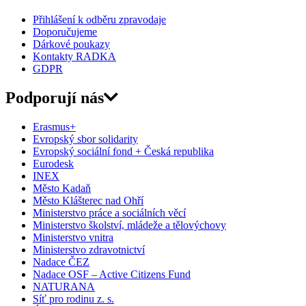
Přihlášení k odběru zpravodaje
Doporučujeme
Dárkové poukazy
Kontakty RADKA
GDPR
Podporují nás
Erasmus+
Evropský sbor solidarity
Evropský sociální fond + Česká republika
Eurodesk
INEX
Město Kadaň
Město Klášterec nad Ohří
Ministerstvo práce a sociálních věcí
Ministerstvo školství, mládeže a tělovýchovy
Ministerstvo vnitra
Ministerstvo zdravotnictví
Nadace ČEZ
Nadace OSF – Active Citizens Fund
NATURANA
Síť pro rodinu z. s.