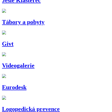
Jesle Klášterec
Tábory a pobyty
Givt
Videogalerie
Eurodesk
Logopedická prevence