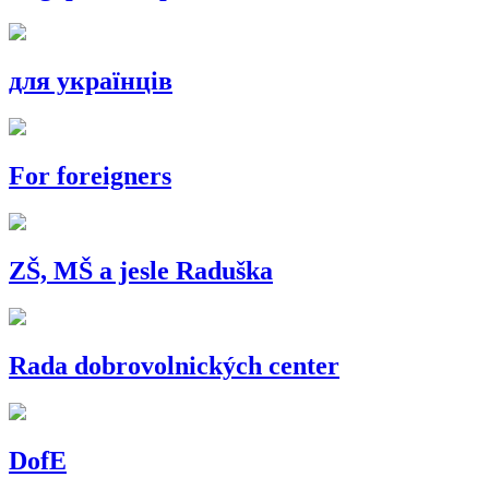
для українців
For foreigners
ZŠ, MŠ a jesle Raduška
Rada dobrovolnických center
DofE