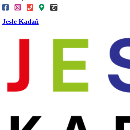
Jesle Kadaň