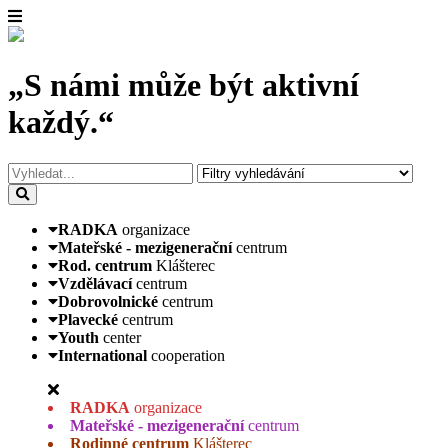
„S námi může být aktivní
každý.“
RADKA
organizace
Mateřské - mezigenerační
centrum
Rod. centrum
Klášterec
Vzdělávací
centrum
Dobrovolnické
centrum
Plavecké
centrum
Youth
center
International
cooperation
RADKA
organizace
Mateřské - mezigenerační
centrum
Rodinné centrum
Klášterec