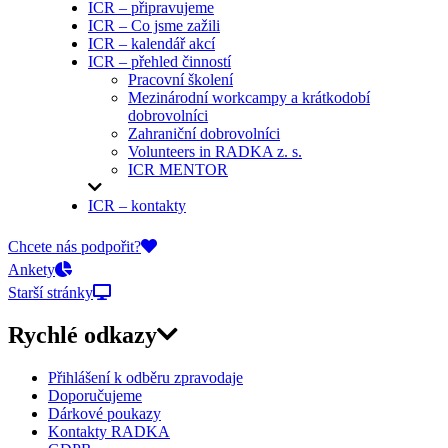
ICR – připravujeme
ICR – Co jsme zažili
ICR – kalendář akcí
ICR – přehled činností
Pracovní školení
Mezinárodní workcampy a krátkodobí
dobrovolníci
Zahraniční dobrovolníci
Volunteers in RADKA z. s.
ICR MENTOR
ICR – kontakty
On-line přihlášky
Chcete nás podpořit?
Ankety
Starší stránky
Rychlé odkazy
Přihlášení k odběru zpravodaje
Doporučujeme
Dárkové poukazy
Kontakty RADKA