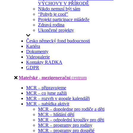
VÝCHOVY V PŘÍRODĚ
Nikdo nemusí být sám
“Pohyb je cool”
Projekt participace mládeže
Zdravá rodina
Ukončené projekty
Česko německý fond budoucnosti
Kariéra
Dokumenty
Videogalerie
Kontakty RADKA
GDPR
Mateřské - mezigenerační
centrum
MCR – připravujeme
MCR – co jsme zažili
MCR – rozvrh v google kalendáři
MCR – nabídka aktivit
MCR – dopoledne pro rodiče a děti
MCR – hlídání dětí
MCR – odpolední kroužky pro děti
MCR – programy pro rodiny
MCR – programy pro dospělé