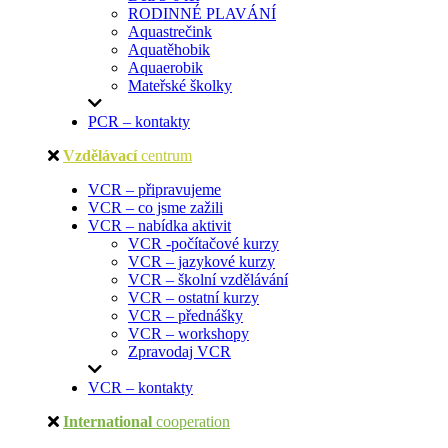
RODINNÉ PLAVÁNÍ
Aquastrečink
Aquatěhobik
Aquaerobik
Mateřské školky
PCR – kontakty
Vzdělávací
centrum
VCR – připravujeme
VCR – co jsme zažili
VCR – nabídka aktivit
VCR -počítačové kurzy
VCR – jazykové kurzy
VCR – školní vzdělávání
VCR – ostatní kurzy
VCR – přednášky
VCR – workshopy
Zpravodaj VCR
VCR – kontakty
International
cooperation