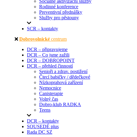
Sociálně aktivizační služby
Rodinné konference
Preventivní přednášky
Služby pro pěstouny
SCR – kontakty
Dobrovolnické
centrum
DCR – připravujeme
DCR – Co jsme zažili
DCR – DOBROPOINT
DCR – přehled činností
Senioři a zdrav. postižení
Čtecí babičky / dědečkové
Nízkoprahová zařízení
Nemocnice
Canisterapie
Volný čas
Dobro-klub RADKA
Teens
DCR – kontakty
SOUSEDÉ plus
Rada DC SZ