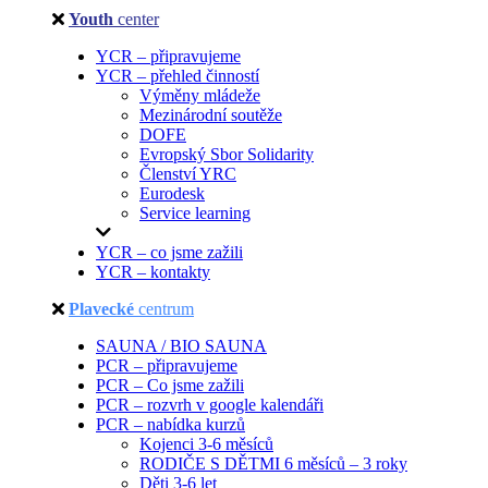
Youth
center
YCR – připravujeme
YCR – přehled činností
Výměny mládeže
Mezinárodní soutěže
DOFE
Evropský Sbor Solidarity
Členství YRC
Eurodesk
Service learning
YCR – co jsme zažili
YCR – kontakty
Plavecké
centrum
SAUNA / BIO SAUNA
PCR – připravujeme
PCR – Co jsme zažili
PCR – rozvrh v google kalendáři
PCR – nabídka kurzů
Kojenci 3-6 měsíců
RODIČE S DĚTMI 6 měsíců – 3 roky
Děti 3-6 let