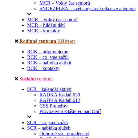
MCR – Volný čas seniorů
SNOEZELEN – svět smyslové relaxace a terapie
MCR – Volný čas seniorů
MCR – hlídání dětí
MCR – kontakty
Rodinné centrum
Klášterec
RCK – připravujeme
RCK – co jsme zažili
RCK – nabídka aktivit
RCK – kontakty
Sociální
centrum
SCR – kalendář aktivit
RADKA Kadaň 630
RADKA Kadaň 612
CSS Prunéřov
Provozovna Klášterec nad Ohří
SCR – co jsme zažili
SCR – nabídka služeb
Odborné soc. poradenství