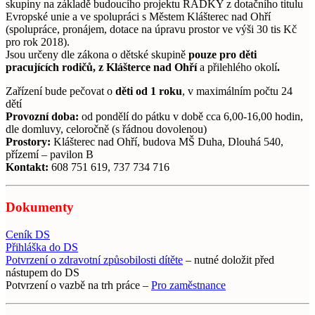
skupiny na základě budoucího projektu RADKY z dotačního titulu
Evropské unie a ve spolupráci s Městem Klášterec nad Ohří
(spolupráce, pronájem, dotace na úpravu prostor ve výši 30 tis Kč
pro rok 2018).
Jsou určeny dle zákona o dětské skupině
pouze pro děti
pracujících rodičů, z Klášterce nad Ohří
a přilehlého okolí
.
Zařízení bude pečovat o
děti od 1 roku
, v maximálním počtu 24
dětí
Provozní doba:
od pondělí do pátku v době cca 6,00-16,00 hodin,
dle domluvy, celoročně (s řádnou dovolenou)
Prostory:
Klášterec nad Ohří, budova MŠ Duha, Dlouhá 540,
přízemí – pavilon B
Kontakt:
608 751 619, 737 734 716
Dokumenty
Ceník DS
Přihláška do DS
Potvrzení o zdravotní způsobilosti dítěte
– nutné doložit před
nástupem do DS
Potvrzení o vazbě na trh práce –
Pro zaměstnance