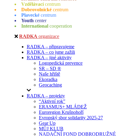
Vzdělávací
centrum
Dobrovolnické
centrum
Plavecké
centrum
Youth
center
International
cooperation
RADKA
organizace
RADKA – připravujeme
RADKA – co jsme zažili
RADKA – jiné aktivity
Logopedická prevence
SR – SD ®
Naše hřiště
Ekoradka
Geocaching
RADKA – projekty
“Aktivní rok”
ERASMUS+ MLÁDEŽ
Euroregion Krušnohoří
Evropský sbor solidarity 2025-27
Gear Up
MŮJ KLUB
NADAČNÍ FOND DOBRODRUŽNÉ