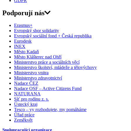
GDPR
Podporují nás
Erasmus+
Evropský sbor solidarity
Evropský sociální fond + Česká republika
Eurodesk
INEX
Město Kadaň
Město Klášterec nad Ohří
Ministerstvo práce a sociálních věcí
Ministerstvo školství, mládeže a tělovýchovy
Ministerstvo vnitra
Ministerstvo zdravotnictví
Nadace ČEZ
Nadace OSF – Active Citizens Fund
NATURANA
Síť pro rodinu z. s.
Ústecký kraj
Tesco – vy rozhodujete, my pomáháme
Úřad práce
Zeměkvět
Spolupracující organizace