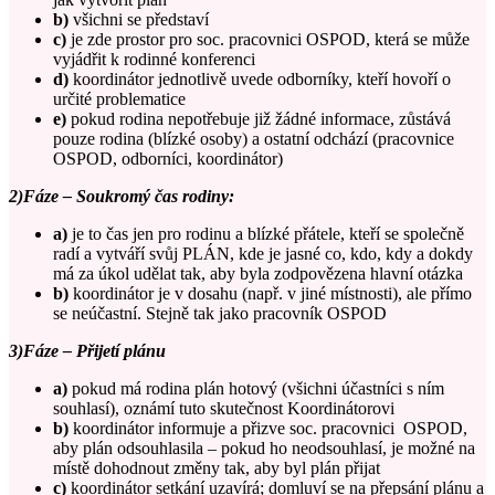
b)
všichni se představí
c)
je zde prostor pro soc. pracovnici OSPOD, která se může
vyjádřit k rodinné konferenci
d)
koordinátor jednotlivě uvede odborníky, kteří hovoří o
určité problematice
e)
pokud rodina nepotřebuje již žádné informace, zůstává
pouze rodina (blízké osoby) a ostatní odchází (pracovnice
OSPOD, odborníci, koordinátor)
2)Fáze – Soukromý čas rodiny:
a)
je to čas jen pro rodinu a blízké přátele, kteří se společně
radí a vytváří svůj PLÁN, kde je jasné co, kdo, kdy a dokdy
má za úkol udělat tak, aby byla zodpovězena hlavní otázka
b)
koordinátor je v dosahu (např. v jiné místnosti), ale přímo
se neúčastní. Stejně tak jako pracovník OSPOD
3)Fáze – Přijetí plánu
a)
pokud má rodina plán hotový (všichni účastníci s ním
souhlasí), oznámí tuto skutečnost Koordinátorovi
b)
koordinátor informuje a přizve soc. pracovnici OSPOD,
aby plán odsouhlasila – pokud ho neodsouhlasí, je možné na
místě dohodnout změny tak, aby byl plán přijat
c)
koordinátor setkání uzavírá; domluví se na přepsání plánu a