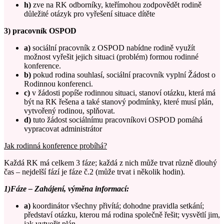
h)
zve na RK odborníky, kteřímohou zodpovědět rodině
důležité otázyk pro vyřešení situace dítěte
3) pracovník OSPOD
a)
sociální pracovník z OSPOD nabídne rodině využít
možnost vyřešit jejich situaci (problém) formou rodinné
konference.
b)
pokud rodina souhlasí, sociální pracovník vyplní Žádost o
Rodinnou konferenci.
c)
v žádosti popíše rodinnou situaci, stanoví otázku, která má
být na RK řešena a také stanový podmínky, které musí plán,
vytvořený rodinou, splňovat.
d)
tuto žádost sociálnímu pracovníkovi OSPOD pomáhá
vypracovat administrátor
Jak rodinná konference probíhá?
Každá RK má celkem 3 fáze; každá z nich může trvat různě dlouhý
čas – nejdelší fází je fáze č.2 (může trvat i několik hodin).
1)Fáze – Zahájení, výměna informací:
a)
koordinátor všechny přivítá; dohodne pravidla setkání;
představí otázku, kterou má rodina společně řešit; vysvětlí jim,
jak vytvořit plán