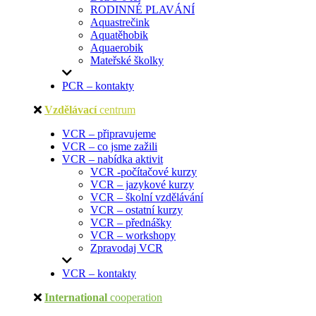
RODINNÉ PLAVÁNÍ
Aquastrečink
Aquatěhobik
Aquaerobik
Mateřské školky
PCR – kontakty
Vzdělávací
centrum
VCR – připravujeme
VCR – co jsme zažili
VCR – nabídka aktivit
VCR -počítačové kurzy
VCR – jazykové kurzy
VCR – školní vzdělávání
VCR – ostatní kurzy
VCR – přednášky
VCR – workshopy
Zpravodaj VCR
VCR – kontakty
International
cooperation