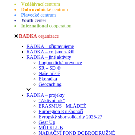
Vzdělávací
centrum
Dobrovolnické
centrum
Plavecké
centrum
Youth
center
International
cooperation
RADKA
organizace
RADKA – připravujeme
RADKA – co jsme zažili
RADKA – jiné aktivity
Logopedická prevence
SR – SD ®
Naše hřiště
Ekoradka
Geocaching
RADKA – projekty
“Aktivní rok”
ERASMUS+ MLÁDEŽ
Euroregion Krušnohoří
Evropský sbor solidarity 2025-27
Gear Up
MŮJ KLUB
NADAČNÍ FOND DOBRODRUŽNÉ