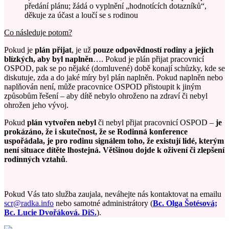
předání plánu; žádá o vyplnění „hodnotících dotazníků“,
děkuje za účast a loučí se s rodinou
Co následuje potom?
Pokud je
plán přijat
, je už
pouze odpovědností rodiny a jejích
blízkých, aby byl naplněn
…. Pokud je plán přijat pracovnicí
OSPOD, pak se po nějaké (domluvené) době konají schůzky, kde se
diskutuje, zda a do jaké míry byl plán naplněn. Pokud naplněn nebo
naplňován není, může pracovnice OSPOD přistoupit k jiným
způsobům řešení – aby dítě nebylo ohroženo na zdraví či nebyl
ohrožen jeho vývoj.
Pokud
plán vytvořen nebyl
či nebyl přijat pracovnicí OSPOD –
je
prokázáno, že i skutečnost, že se Rodinná konference
uspořádala, je pro rodinu signálem toho, že existují lidé, kterým
není situace dítěte lhostejná. Většinou dojde k oživení či zlepšení
rodinných vztahů
.
Pokud Vás tato služba zaujala, neváhejte nás kontaktovat na emailu
scr@radka.info
nebo samotné administrátory (
Bc. Olga Šotésová;
Bc. Lucie Dvořáková. DiS.
).