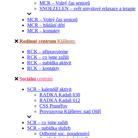
MCR – Volný čas seniorů
SNOEZELEN – svět smyslové relaxace a terapie
MCR – Volný čas seniorů
MCR – hlídání dětí
MCR – kontakty
Rodinné centrum
Klášterec
RCK – připravujeme
RCK – co jsme zažili
RCK – nabídka aktivit
RCK – kontakty
Sociální
centrum
SCR – kalendář aktivit
RADKA Kadaň 630
RADKA Kadaň 612
CSS Prunéřov
Provozovna Klášterec nad Ohří
SCR – co jsme zažili
SCR – nabídka služeb
Odborné soc. poradenství