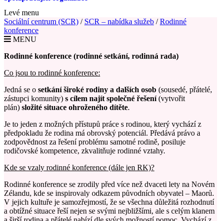
Levé menu
Sociální centrum (SCR)
/
SCR – nabídka služeb
/
Rodinné
konference
MENU
Rodinné konference (rodinné setkání, rodinná rada)
Co jsou to rodinné konference:
Jedná se o
setkání široké rodiny a dalších osob
(sousedé, přátelé,
zástupci komunity)
s cílem najít společné řešení
(vytvořit
plán)
složité situace ohroženého dítěte
.
Je to jeden z možných přístupů práce s rodinou, který vychází z
předpokladu že rodina má obrovský potenciál. Předává právo a
zodpovědnost za řešení problému samotné rodině, posiluje
rodičovské kompetence, zkvalitňuje rodinné vztahy.
Kde se vzaly rodinné konference (dále jen RK)?
Rodinné konference se zrodily před více než dvaceti lety na Novém
Zélandu, kde se inspirovaly odkazem původních obyvatel – Maorů.
V jejich kultuře je samozřejmostí, že se všechna důležitá rozhodnutí
a obtížné situace řeší nejen se svými nejbližšími, ale s celým klanem
a širší rodina a přátelé nabízí dle svých možností pomoc. Vychází z