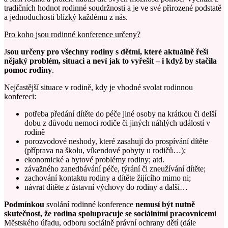
tradičních hodnot rodinné soudržnosti a je ve své přirozené podstatě
a jednoduchosti blízký každému z nás.
Pro koho jsou rodinné konference určeny?
J
sou určeny pro všechny rodiny s dětmi, které aktuálně řeší
nějaký problém, situaci a neví jak to vyřešit – i když by stačila
pomoc rodiny
.
Nejčastější situace v rodině, kdy je vhodné svolat rodinnou
konfereci:
potřeba předání dítěte do péče jiné osoby na krátkou či delší
dobu z důvodu nemoci rodiče či jiných náhlých událostí v
rodině
porozvodové neshody, které zasahují do prospívání dítěte
(příprava na školu, víkendové pobyty u rodičů…);
ekonomické a bytové problémy rodiny; atd.
závažného zanedbávání péče, týrání či zneužívání dítěte;
zachování kontaktu rodiny a dítěte žijícího mimo ni;
návrat dítěte z ústavní výchovy do rodiny a další…
Podmínkou
svolání rodinné konference
nemusí být nutně
skutečnost, že rodina spolupracuje se sociálními pracovnicem
i
Městského úřadu, odboru sociálně právní ochrany dětí (dále