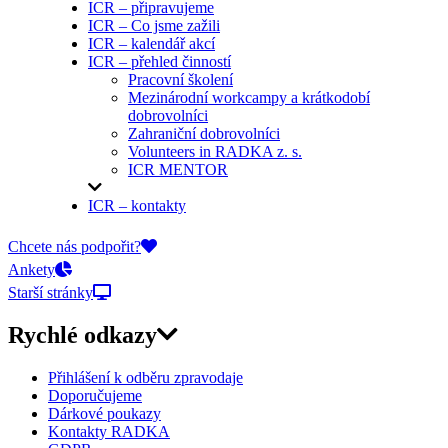
ICR – připravujeme
ICR – Co jsme zažili
ICR – kalendář akcí
ICR – přehled činností
Pracovní školení
Mezinárodní workcampy a krátkodobí
dobrovolníci
Zahraniční dobrovolníci
Volunteers in RADKA z. s.
ICR MENTOR
ICR – kontakty
On-line přihlášky
Chcete nás podpořit?
Ankety
Starší stránky
Rychlé odkazy
Přihlášení k odběru zpravodaje
Doporučujeme
Dárkové poukazy
Kontakty RADKA