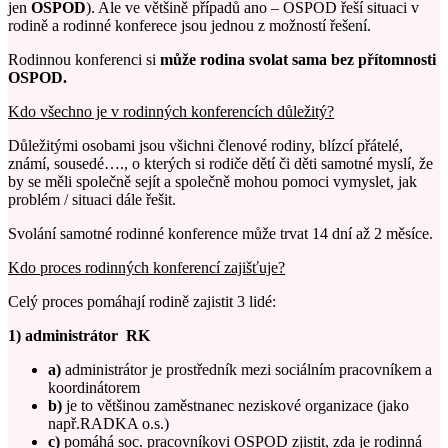
jen
OSPOD
). Ale ve většině případů ano – OSPOD řeší situaci v
rodině a rodinné konferece jsou jednou z možností řešení.
Rodinnou konferenci si
může rodina svolat sama bez přítomnosti
OSPOD.
Kdo všechno je v rodinných konferencích důležitý?
Důležitými osobami jsou všichni členové rodiny, blízcí přátelé,
známí, sousedé…., o kterých si rodiče dětí či děti samotné myslí, že
by se měli společně sejít a společně mohou pomoci vymyslet, jak
problém / situaci dále řešit.
Svolání samotné rodinné konference může trvat 14 dní až 2 měsíce.
Kdo proces rodinných konferencí zajišťuje?
Celý proces pomáhají rodině zajistit 3 lidé:
1) administrátor RK
a)
administrátor je prostředník mezi sociálním pracovníkem a
koordinátorem
b)
je to většinou zaměstnanec neziskové organizace (jako
např.RADKA o.s.)
c)
pomáhá soc. pracovníkovi OSPOD zjistit, zda je rodinná