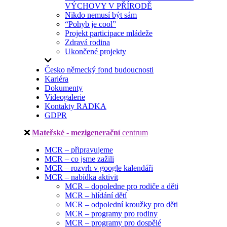
VÝCHOVY V PŘÍRODĚ
Nikdo nemusí být sám
“Pohyb je cool”
Projekt participace mládeže
Zdravá rodina
Ukončené projekty
Česko německý fond budoucnosti
Kariéra
Dokumenty
Videogalerie
Kontakty RADKA
GDPR
Mateřské - mezigenerační
centrum
MCR – připravujeme
MCR – co jsme zažili
MCR – rozvrh v google kalendáři
MCR – nabídka aktivit
MCR – dopoledne pro rodiče a děti
MCR – hlídání dětí
MCR – odpolední kroužky pro děti
MCR – programy pro rodiny
MCR – programy pro dospělé