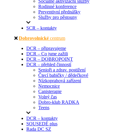
Sociálně aktivizační služby
Rodinné konference
Preventivní přednášky
Služby pro pěstouny
SCR – kontakty
Dobrovolnické
centrum
DCR – připravujeme
DCR – Co jsme zažili
DCR – DOBROPOINT
DCR – přehled činností
Senioři a zdrav. postižení
Čtecí babičky / dědečkové
Nízkoprahová zařízení
Nemocnice
Canisterapie
Volný čas
Dobro-klub RADKA
Teens
DCR – kontakty
SOUSEDÉ plus
Rada DC SZ