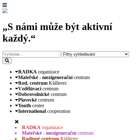
„S námi může být aktivní
každý.“
RADKA
organizace
Mateřské - mezigenerační
centrum
Rod. centrum
Klášterec
Vzdělávací
centrum
Dobrovolnické
centrum
Plavecké
centrum
Youth
center
International
cooperation
RADKA
organizace
Mateřské - mezigenerační
centrum
Rodinné centrum
Klášterec