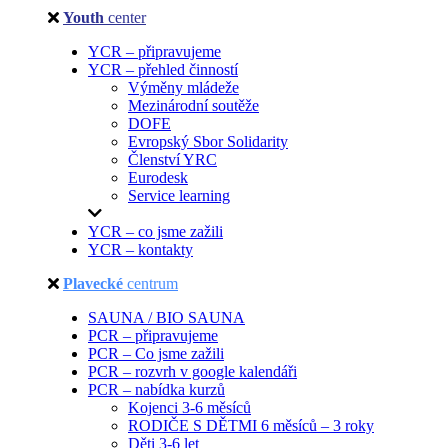
Youth
center
YCR – připravujeme
YCR – přehled činností
Výměny mládeže
Mezinárodní soutěže
DOFE
Evropský Sbor Solidarity
Členství YRC
Eurodesk
Service learning
YCR – co jsme zažili
YCR – kontakty
Plavecké
centrum
SAUNA / BIO SAUNA
PCR – připravujeme
PCR – Co jsme zažili
PCR – rozvrh v google kalendáři
PCR – nabídka kurzů
Kojenci 3-6 měsíců
RODIČE S DĚTMI 6 měsíců – 3 roky
Děti 3-6 let