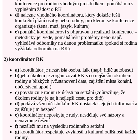
konference pro rodinu vhodným prostředkem; pomáhá mu s
vyplněním žádost o RK
d)
nalezne vhodného koordinátora, který dokáže řešit
konkrétní přání osoby nebo rodiny, pro kterou se konference
organizuje (žena, muž, jazyk, kultura)
e)
pomáhá koordinátorovi s přípravou a realizací konference –
metodicky jej vede, pomáhá řešit problémy nebo např.
vyhledává odborníky na danou problematiku (pokud si rodina
vyžádala odborníka na RK).
2) koordinátor RK
a)
koordinátor je nezávislá osoba, laik (např. řidič autobusu)
b)
jeho úkolem je zorganizovat RK s co nejširším okruhem
rodiny a blízkých (vč.stanovení data, zajištění místa konání,
občerstvení apod.)
c)
povzbuzuje rodinu k účasti na setkání (zdůrazňuje, že
úkolem rodiny je najít nejlepší cestu pro dítě)
d)
podává všem účastníkům RK dostatek stejných informací a
zajišťuje jim bezpečí
e)
koordinátor neposkytuje rady, nesděluje své názory a
nenavrhuje řešení
f)
nezáleží mu na výsledku rodinného setkání
g)
koordinátor respektuje zvyklosti a kulturní odlišnosti každé
rodiny.