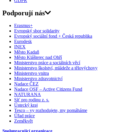
GDPR
Podporují nás
Erasmus+
Evropský sbor solidarity
Evropský sociální fond + Česká republika
Eurodesk
INEX
Město Kadaň
Město Klášterec nad Ohří
Ministerstvo práce a sociálních věcí
Ministerstvo školství, mládeže a tělovýchovy
Ministerstvo vnitra
Ministerstvo zdravotnictví
Nadace ČEZ
Nadace OSF – Active Citizens Fund
NATURANA
Síť pro rodinu z. s.
Ústecký kraj
Tesco – vy rozhodujete, my pomáháme
Úřad práce
Zeměkvět
Spolupracující organizace