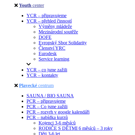
Youth
center
YCR – připravujeme
YCR – přehled činností
Výměny mládeže
Mezinárodní soutěže
DOFE
Evropský Sbor Solidarity
Členství YRC
Eurodesk
Service learning
YCR – co jsme zažili
YCR – kontakty
Plavecké
centrum
SAUNA / BIO SAUNA
PCR – připravujeme
PCR – Co jsme zažili
PCR – rozvrh v google kalendáři
PCR – nabídka kurzů
Kojenci 3-6 měsíců
RODIČE S DĚTMI 6 měsíců – 3 roky
Děti 3-6 let