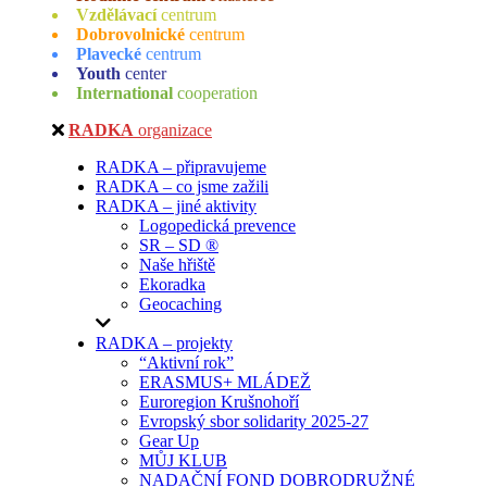
Vzdělávací
centrum
Dobrovolnické
centrum
Plavecké
centrum
Youth
center
International
cooperation
RADKA
organizace
RADKA – připravujeme
RADKA – co jsme zažili
RADKA – jiné aktivity
Logopedická prevence
SR – SD ®
Naše hřiště
Ekoradka
Geocaching
RADKA – projekty
“Aktivní rok”
ERASMUS+ MLÁDEŽ
Euroregion Krušnohoří
Evropský sbor solidarity 2025-27
Gear Up
MŮJ KLUB
NADAČNÍ FOND DOBRODRUŽNÉ