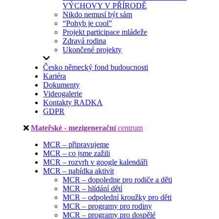
VÝCHOVY V PŘÍRODĚ
Nikdo nemusí být sám
“Pohyb je cool”
Projekt participace mládeže
Zdravá rodina
Ukončené projekty
Česko německý fond budoucnosti
Kariéra
Dokumenty
Videogalerie
Kontakty RADKA
GDPR
Mateřské - mezigenerační
centrum
MCR – připravujeme
MCR – co jsme zažili
MCR – rozvrh v google kalendáři
MCR – nabídka aktivit
MCR – dopoledne pro rodiče a děti
MCR – hlídání dětí
MCR – odpolední kroužky pro děti
MCR – programy pro rodiny
MCR – programy pro dospělé