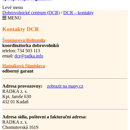
Levé menu
Dobrovolnické centrum (DCR)
/
DCR – kontakty
MENU
Kontakty DCR
Šponiarová Bohumila
koordinátorka dobrovolníků
telefon: 734 503 113
email:
dcr@radka.info
Hamáková Stanislava
odborný garant
Adresa provozovny:
zobrazit na mapy.cz
RADKA z. s.
Kpt. Jaroše 630
432 01 Kadaň
Adresa sídla, poštovní a fakturační adresa:
RADKA z. s.
Chomutovská 1619