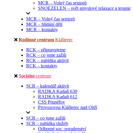
MCR – Volný čas seniorů
SNOEZELEN – svět smyslové relaxace a terapie
MCR – Volný čas seniorů
MCR – hlídání dětí
MCR – kontakty
Rodinné centrum
Klášterec
RCK – připravujeme
RCK – co jsme zažili
RCK – nabídka aktivit
RCK – kontakty
Sociální
centrum
SCR – kalendář aktivit
RADKA Kadaň 630
RADKA Kadaň 612
CSS Prunéřov
Provozovna Klášterec nad Ohří
SCR – co jsme zažili
SCR – nabídka služeb
Odborné soc. poradenství