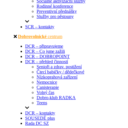
Sociálně aktivizační služby
Rodinné konference
Preventivní přednášky
Služby pro pěstouny
SCR – kontakty
Dobrovolnické
centrum
DCR – připravujeme
DCR – Co jsme zažili
DCR – DOBROPOINT
DCR – přehled činností
Senioři a zdrav. postižení
Čtecí babičky / dědečkové
Nízkoprahová zařízení
Nemocnice
Canisterapie
Volný čas
Dobro-klub RADKA
Teens
DCR – kontakty
SOUSEDÉ plus
Rada DC SZ