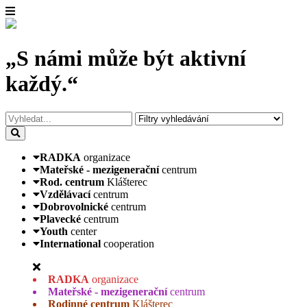
„S námi může být aktivní
každý.“
RADKA
organizace
Mateřské - mezigenerační
centrum
Rod. centrum
Klášterec
Vzdělávací
centrum
Dobrovolnické
centrum
Plavecké
centrum
Youth
center
International
cooperation
RADKA
organizace
Mateřské - mezigenerační
centrum
Rodinné centrum
Klášterec