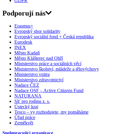
GDPR
Podporují nás
Erasmus+
Evropský sbor solidarity
Evropský sociální fond + Česká republika
Eurodesk
INEX
Město Kadaň
Město Klášterec nad Ohří
Ministerstvo práce a sociálních věcí
Ministerstvo školství, mládeže a tělovýchovy
Ministerstvo vnitra
Ministerstvo zdravotnictví
Nadace ČEZ
Nadace OSF – Active Citizens Fund
NATURANA
Síť pro rodinu z. s.
Ústecký kraj
Tesco – vy rozhodujete, my pomáháme
Úřad práce
Zeměkvět
Spolupracující organizace