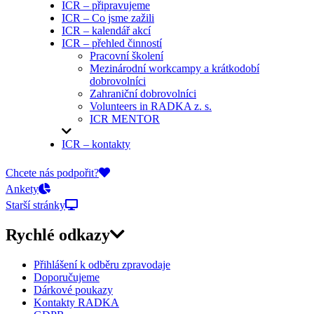
ICR – připravujeme
ICR – Co jsme zažili
ICR – kalendář akcí
ICR – přehled činností
Pracovní školení
Mezinárodní workcampy a krátkodobí
dobrovolníci
Zahraniční dobrovolníci
Volunteers in RADKA z. s.
ICR MENTOR
ICR – kontakty
On-line přihlášky
Chcete nás podpořit?
Ankety
Starší stránky
Rychlé odkazy
Přihlášení k odběru zpravodaje
Doporučujeme
Dárkové poukazy
Kontakty RADKA