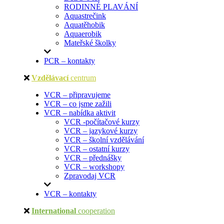
RODINNÉ PLAVÁNÍ
Aquastrečink
Aquatěhobik
Aquaerobik
Mateřské školky
PCR – kontakty
Vzdělávací
centrum
VCR – připravujeme
VCR – co jsme zažili
VCR – nabídka aktivit
VCR -počítačové kurzy
VCR – jazykové kurzy
VCR – školní vzdělávání
VCR – ostatní kurzy
VCR – přednášky
VCR – workshopy
Zpravodaj VCR
VCR – kontakty
International
cooperation