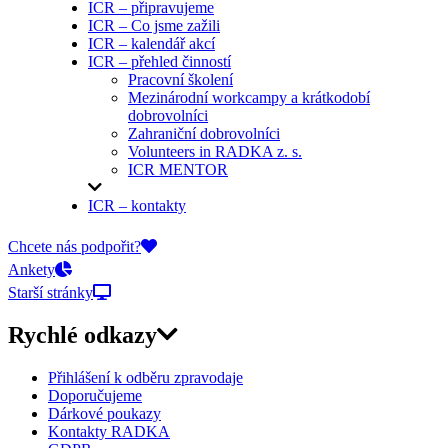
ICR – připravujeme
ICR – Co jsme zažili
ICR – kalendář akcí
ICR – přehled činností
Pracovní školení
Mezinárodní workcampy a krátkodobí
dobrovolníci
Zahraniční dobrovolníci
Volunteers in RADKA z. s.
ICR MENTOR
ICR – kontakty
On-line přihlášky
Chcete nás podpořit?
Ankety
Starší stránky
Rychlé odkazy
Přihlášení k odběru zpravodaje
Doporučujeme
Dárkové poukazy
Kontakty RADKA