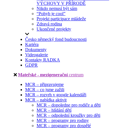
VÝCHOVY V PŘÍRODĚ
Nikdo nemusí být sám
“Pohyb je cool”
Projekt participace mládeže
Zdravá rodina
Ukončené projekty
Česko německý fond budoucnosti
Kariéra
Dokumenty
Videogalerie
Kontakty RADKA
GDPR
Mateřské - mezigenerační
centrum
MCR – připravujeme
MCR – co jsme zažili
MCR – rozvrh v google kalendáři
MCR – nabídka aktivit
MCR – dopoledne pro rodiče a děti
MCR – hlídání dětí
MCR – odpolední kroužky pro děti
MCR – programy pro rodiny
MCR – programy pro dospělé