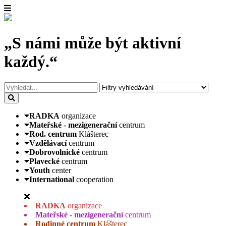
„S námi může být aktivní
každý.“
RADKA
organizace
Mateřské - mezigenerační
centrum
Rod. centrum
Klášterec
Vzdělávací
centrum
Dobrovolnické
centrum
Plavecké
centrum
Youth
center
International
cooperation
RADKA
organizace
Mateřské - mezigenerační
centrum
Rodinné centrum
Klášterec