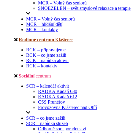
MCR – Volný čas seniorů
SNOEZELEN – svět smyslové relaxace a terapie
MCR – Volný čas seniorů
MCR – hlídání dětí
MCR – kontakty
Rodinné centrum
Klášterec
RCK – připravujeme
RCK – co jsme zažili
RCK – nabídka aktivit
RCK – kontakty
Sociální
centrum
SCR – kalendář aktivit
RADKA Kadaň 630
RADKA Kadaň 612
CSS Prunéřov
Provozovna Klášterec nad Ohří
SCR – co jsme zažili
SCR – nabídka služeb
Odborné soc. poradenství