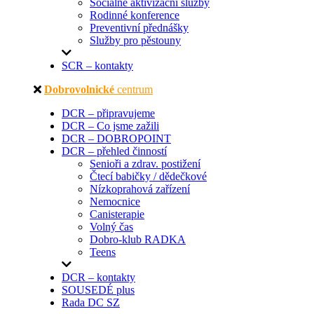
Sociálně aktivizační služby
Rodinné konference
Preventivní přednášky
Služby pro pěstouny
SCR – kontakty
Dobrovolnické
centrum
DCR – připravujeme
DCR – Co jsme zažili
DCR – DOBROPOINT
DCR – přehled činností
Senioři a zdrav. postižení
Čtecí babičky / dědečkové
Nízkoprahová zařízení
Nemocnice
Canisterapie
Volný čas
Dobro-klub RADKA
Teens
DCR – kontakty
SOUSEDÉ plus
Rada DC SZ