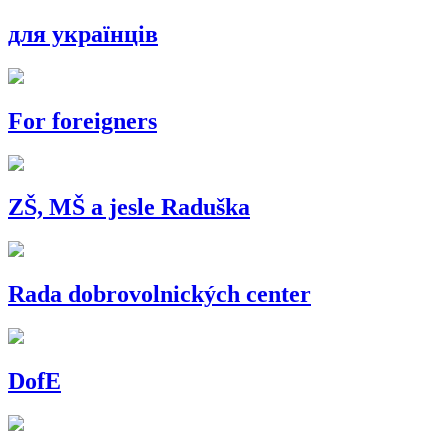
для українців
For foreigners
ZŠ, MŠ a jesle Raduška
Rada dobrovolnických center
DofE