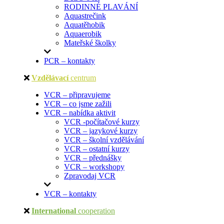
RODINNÉ PLAVÁNÍ
Aquastrečink
Aquatěhobik
Aquaerobik
Mateřské školky
PCR – kontakty
Vzdělávací
centrum
VCR – připravujeme
VCR – co jsme zažili
VCR – nabídka aktivit
VCR -počítačové kurzy
VCR – jazykové kurzy
VCR – školní vzdělávání
VCR – ostatní kurzy
VCR – přednášky
VCR – workshopy
Zpravodaj VCR
VCR – kontakty
International
cooperation