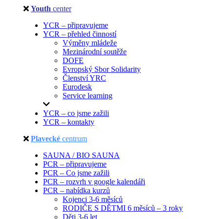
Youth
center
YCR – připravujeme
YCR – přehled činností
Výměny mládeže
Mezinárodní soutěže
DOFE
Evropský Sbor Solidarity
Členství YRC
Eurodesk
Service learning
YCR – co jsme zažili
YCR – kontakty
Plavecké
centrum
SAUNA / BIO SAUNA
PCR – připravujeme
PCR – Co jsme zažili
PCR – rozvrh v google kalendáři
PCR – nabídka kurzů
Kojenci 3-6 měsíců
RODIČE S DĚTMI 6 měsíců – 3 roky
Děti 3-6 let