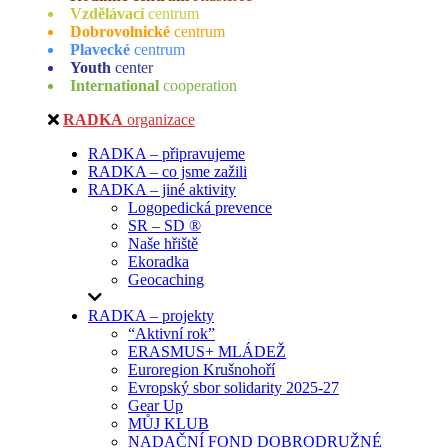
Vzdělávací
centrum
Dobrovolnické
centrum
Plavecké
centrum
Youth
center
International
cooperation
RADKA
organizace
RADKA – připravujeme
RADKA – co jsme zažili
RADKA – jiné aktivity
Logopedická prevence
SR – SD ®
Naše hřiště
Ekoradka
Geocaching
RADKA – projekty
“Aktivní rok”
ERASMUS+ MLÁDEŽ
Euroregion Krušnohoří
Evropský sbor solidarity 2025-27
Gear Up
MŮJ KLUB
NADAČNÍ FOND DOBRODRUŽNÉ