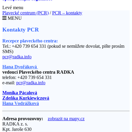
Levé menu
Plavecké centrum (PCR)
/
PCR – kontakty
MENU
Kontakty PCR
Recepce plaveckého centra:
Tel.: +420 739 654 331 (pokud se nemůžete dovolat, pište prosím
SMS)
pcr@radka.info
Hana
Dvořáková
vedoucí Plaveckého centra RADKA
telefon: +420 739 654 331
e-mail:
pcr@radka.info
Monika Pácalová
Zdeňka Kurkiewiczová
Hana Vodrážková
Adresa provozovny:
zobrazit na mapy.cz
RADKA z. s.
Kpt. Jaroše 630