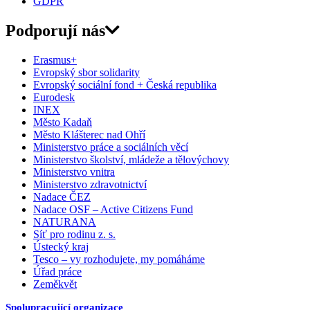
GDPR
Podporují nás
Erasmus+
Evropský sbor solidarity
Evropský sociální fond + Česká republika
Eurodesk
INEX
Město Kadaň
Město Klášterec nad Ohří
Ministerstvo práce a sociálních věcí
Ministerstvo školství, mládeže a tělovýchovy
Ministerstvo vnitra
Ministerstvo zdravotnictví
Nadace ČEZ
Nadace OSF – Active Citizens Fund
NATURANA
Síť pro rodinu z. s.
Ústecký kraj
Tesco – vy rozhodujete, my pomáháme
Úřad práce
Zeměkvět
Spolupracující organizace