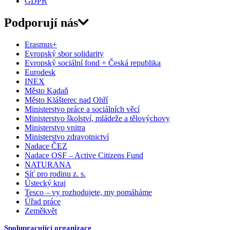
GDPR
Podporují nás
Erasmus+
Evropský sbor solidarity
Evropský sociální fond + Česká republika
Eurodesk
INEX
Město Kadaň
Město Klášterec nad Ohří
Ministerstvo práce a sociálních věcí
Ministerstvo školství, mládeže a tělovýchovy
Ministerstvo vnitra
Ministerstvo zdravotnictví
Nadace ČEZ
Nadace OSF – Active Citizens Fund
NATURANA
Síť pro rodinu z. s.
Ústecký kraj
Tesco – vy rozhodujete, my pomáháme
Úřad práce
Zeměkvět
Spolupracující organizace