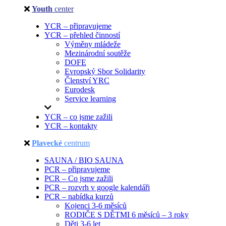
Youth
center
YCR – připravujeme
YCR – přehled činností
Výměny mládeže
Mezinárodní soutěže
DOFE
Evropský Sbor Solidarity
Členství YRC
Eurodesk
Service learning
YCR – co jsme zažili
YCR – kontakty
Plavecké
centrum
SAUNA / BIO SAUNA
PCR – připravujeme
PCR – Co jsme zažili
PCR – rozvrh v google kalendáři
PCR – nabídka kurzů
Kojenci 3-6 měsíců
RODIČE S DĚTMI 6 měsíců – 3 roky
Děti 3-6 let