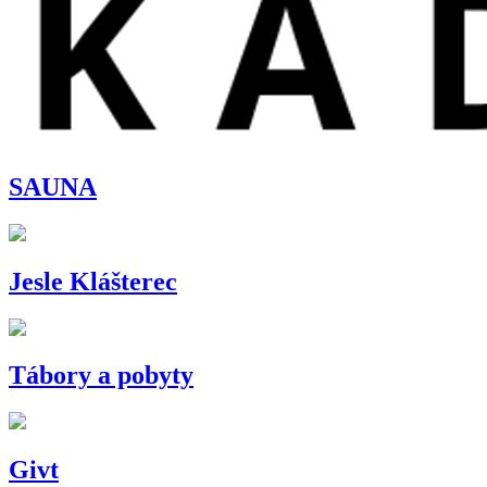
SAUNA
Jesle Klášterec
Tábory a pobyty
Givt