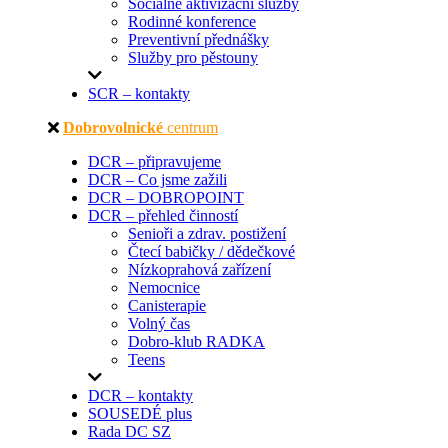
Sociálně aktivizační služby
Rodinné konference
Preventivní přednášky
Služby pro pěstouny
SCR – kontakty
Dobrovolnické
centrum
DCR – připravujeme
DCR – Co jsme zažili
DCR – DOBROPOINT
DCR – přehled činností
Senioři a zdrav. postižení
Čtecí babičky / dědečkové
Nízkoprahová zařízení
Nemocnice
Canisterapie
Volný čas
Dobro-klub RADKA
Teens
DCR – kontakty
SOUSEDÉ plus
Rada DC SZ