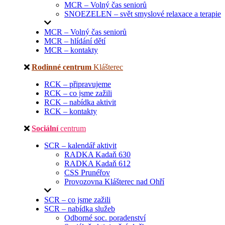
MCR – Volný čas seniorů
SNOEZELEN – svět smyslové relaxace a terapie
MCR – Volný čas seniorů
MCR – hlídání dětí
MCR – kontakty
Rodinné centrum
Klášterec
RCK – připravujeme
RCK – co jsme zažili
RCK – nabídka aktivit
RCK – kontakty
Sociální
centrum
SCR – kalendář aktivit
RADKA Kadaň 630
RADKA Kadaň 612
CSS Prunéřov
Provozovna Klášterec nad Ohří
SCR – co jsme zažili
SCR – nabídka služeb
Odborné soc. poradenství