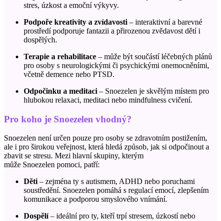
stres, úzkost a emoční výkyvy.
Podpoře kreativity a zvídavosti
– interaktivní a barevné
prostředí podporuje fantazii a přirozenou zvědavost dětí i
dospělých.
Terapie a rehabilitace
– může být součástí léčebných plánů
pro osoby s neurologickými či psychickými onemocněními,
včetně demence nebo PTSD.
Odpočinku a meditaci
–
Snoezelen
je skvělým místem pro
hlubokou relaxaci, meditaci nebo mindfulness cvičení.
Pro koho je
Snoezelen
vhodný?
Snoezelen
není určen pouze pro osoby se zdravotním postižením,
ale i pro širokou veřejnost, která hledá způsob, jak si odpočinout a
zbavit se stresu. Mezi hlavní skupiny, kterým
může
Snoezelen
pomoci, patří:
Děti
– zejména ty s autismem, ADHD nebo poruchami
soustředění.
Snoezelen
pomáhá s regulací emocí, zlepšením
komunikace a podporou smyslového vnímání.
Dospělí
– ideální pro ty, kteří trpí stresem, úzkostí nebo