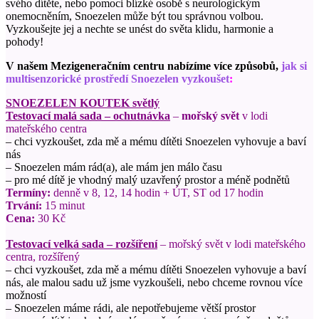
svého dítěte, nebo pomoci blízké osobě s neurologickým
onemocněním,
Snoezelen
může být tou správnou volbou.
Vyzkoušejte jej a nechte se unést do světa klidu, harmonie a
pohody!
V našem Mezigeneračním centru nabízíme více způsobů,
jak si
multisenzorické prostředí Snoezelen vyzkoušet
:
SNOEZELEN KOUTEK světlý
Testovací malá sada – ochutnávka
–
mořský svět
v lodi
mateřského centra
– chci vyzkoušet, zda mě a mému dítěti
Snoezelen
vyhovuje a baví
nás
–
Snoezelen
mám rád(a), ale mám jen málo času
– pro mé dítě je vhodný malý uzavřený prostor a méně podnětů
Termíny:
denně v 8, 12, 14 hodin + ÚT, ST od 17 hodin
Trvání:
15 minut
Cena:
30 Kč
Testovací velká sada – rozšíření
– mořský svět v lodi mateřského
centra, rozšířený
– chci vyzkoušet, zda mě a mému dítěti
Snoezelen
vyhovuje a baví
nás, ale malou sadu už jsme vyzkoušeli, nebo chceme rovnou více
možností
–
Snoezelen
máme rádi, ale nepotřebujeme větší prostor