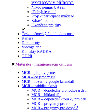
VÝCHOVY V PŘÍRODĚ
Nikdo nemusí být sám
“Pohyb je cool”
Projekt participace mládeže
Zdravá rodina
Ukončené projekty
Česko německý fond budoucnosti
Kariéra
Dokumenty
Videogalerie
Kontakty RADKA
GDPR
Mateřské - mezigenerační
centrum
MCR – připravujeme
MCR – co jsme zažili
MCR – rozvrh v google kalendáři
MCR – nabídka aktivit
MCR – dopoledne pro rodiče a děti
MCR – hlídání dětí
MCR – odpolední kroužky pro děti
MCR – programy pro rodiny
MCR – programy pro dospělé