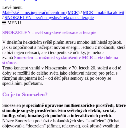
Levé menu
Mateřské – mezigenerační centrum (MCR)
/
MCR – nabídka aktivit
/
SNOEZELEN – svět smyslové relaxace a terapie
MENU
SNOEZELEN – svět smyslové relaxace a terapie
V dnešním hektickém světě plném stresu mnoho lidí hledá způsob,
jak si odpočinout a načerpat novou energii. Jednou z možností, která
nabízí nejen relaxaci, ale i terapeutické účinky, je metoda
zvaná
Snoezelen – možnost vyzkoušení v MCR – viz dole na
stránce.
Tento koncept vznikl v Nizozemsku v 70. letech 20. století a od té
doby se rozšířil do celého světa jako efektivní nástroj pro práci s
různými skupinami lidí – od dětí přes seniory až po osoby se
speciálními potřebami.
Co je to
Snoezelen
?
Snoezelen
je
speciálně upravené multisenzorické prostředí, které
stimuluje smysly prostřednictvím světelných efektů, zvuků,
hudby, vůní, hmatových podnětů a interaktivních prvků
.
Název
Snoezelen
pochází z holandských slov “snuffelen” (čichat,
objevovat) a “doezelen” (dřímat, relaxovat), což přesně vystihuje