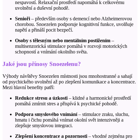
nespavostí. Relaxační prostředí napomáhá k celkovému
uvolnění a duševní pohodě.
Senioři
– především osoby s demencí nebo Alzheimerovou
chorobou.
Snoezelen
podporuje kognitivní funkce, uvolňuje
napětí a přináší pocit bezpečí.
Osoby s tělesným nebo mentálním postižením
–
multisenzorická stimulace pomáhá v rozvoji motorických
schopností a vnímání okolního světa.
Jaké jsou přínosy Snoezelenu?
Výhody návštěvy
Snoezelen
místnosti jsou mnohostranné a sahají
od psychického uvolnění až po zlepšení komunikace a koncentrace.
Mezi hlavní benefity patří:
Redukce stresu a úzkosti
– klidné a harmonické prostředí
pomáhá zmírnit stres a přispívá k psychické pohodě.
Podpora smyslového vnímání
– stimulace zraku, sluchu,
hmatu i čichu pomáhá vnímat okolní svět intenzivněji a
zlepšuje smyslovou integraci.
Zlepšení koncentrace a pozornosti
– vhodné zejména pro