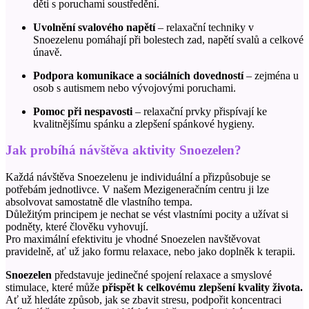
děti s poruchami soustředění.
Uvolnění svalového napětí
– relaxační techniky v
Snoezelenu pomáhají při bolestech zad, napětí svalů a celkové
únavě.
Podpora komunikace a sociálních dovedností
– zejména u
osob s autismem nebo vývojovými poruchami.
Pomoc při nespavosti
– relaxační prvky přispívají ke
kvalitnějšímu spánku a zlepšení spánkové hygieny.
Jak probíhá návštěva
aktivity Snoezelen
?
Každá návštěva Snoezelenu je individuální a přizpůsobuje se
potřebám jednotlivce. V našem Mezigeneračním centru ji lze
absolvovat samostatně dle vlastního tempa.
Důležitým principem je nechat se vést vlastními pocity a užívat si
podněty, které člověku vyhovují.
Pro maximální efektivitu je vhodné
Snoezelen
navštěvovat
pravidelně, ať už jako formu relaxace, nebo jako doplněk k terapii.
Snoezelen
představuje jedinečné spojení relaxace a smyslové
stimulace, které může
přispět k celkovému zlepšení kvality života.
Ať už hledáte způsob, jak se zbavit stresu, podpořit koncentraci