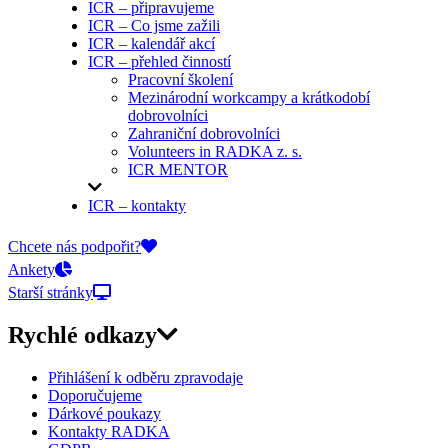
ICR – připravujeme
ICR – Co jsme zažili
ICR – kalendář akcí
ICR – přehled činností
Pracovní školení
Mezinárodní workcampy a krátkodobí
dobrovolníci
Zahraniční dobrovolníci
Volunteers in RADKA z. s.
ICR MENTOR
ICR – kontakty
On-line přihlášky
Chcete nás podpořit?
Ankety
Starší stránky
Rychlé odkazy
Přihlášení k odběru zpravodaje
Doporučujeme
Dárkové poukazy
Kontakty RADKA