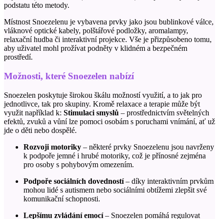
podstatu této metody.
Místnost Snoezelenu je vybavena prvky jako jsou bublinkové válce,
vláknové optické kabely, polštářové podložky, aromalampy,
relaxační hudba či interaktivní projekce. Vše je přizpůsobeno tomu,
aby uživatel mohl prožívat podněty v klidném a bezpečném
prostředí.
Možnosti, které
Snoezelen
nabízí
Snoezelen
poskytuje širokou škálu možností využití, a to jak pro
jednotlivce, tak pro skupiny. Kromě relaxace a terapie může být
využit například k:
Stimulaci smyslů
– prostřednictvím světelných
efektů, zvuků a vůní lze pomoci osobám s poruchami vnímání, ať už
jde o děti nebo dospělé.
Rozvoji motoriky
– některé prvky Snoezelenu jsou navrženy
k podpoře jemné i hrubé motoriky, což je přínosné zejména
pro osoby s pohybovým omezením.
Podpoře sociálních dovedností
– díky interaktivním prvkům
mohou lidé s autismem nebo sociálními obtížemi zlepšit své
komunikační schopnosti.
Lepšímu zvládání emocí
–
Snoezelen
pomáhá regulovat