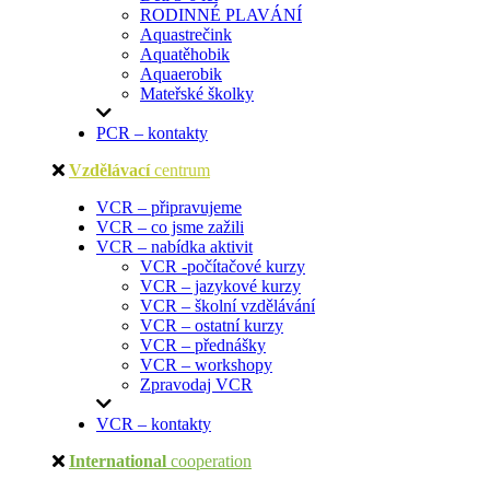
RODINNÉ PLAVÁNÍ
Aquastrečink
Aquatěhobik
Aquaerobik
Mateřské školky
PCR – kontakty
Vzdělávací
centrum
VCR – připravujeme
VCR – co jsme zažili
VCR – nabídka aktivit
VCR -počítačové kurzy
VCR – jazykové kurzy
VCR – školní vzdělávání
VCR – ostatní kurzy
VCR – přednášky
VCR – workshopy
Zpravodaj VCR
VCR – kontakty
International
cooperation