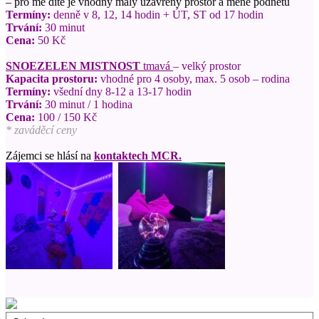
– pro mé dítě je vhodný malý uzavřený prostor a méně podnětů
Termíny:
denně v 8, 12, 14 hodin + ÚT, ST od 17 hodin
Trvání:
30 minut
Cena:
50 Kč
SNOEZELEN MISTNOST
tmavá
– velký prostor
Kapacita prostoru:
vhodné pro 4 osoby, max. 5 osob – rodina
Termíny:
všední dny 8-12 a 13-17 hodin
Trvání:
30 minut / 1 hodina
Cena:
100 / 150 Kč
* zaváděcí ceny
Zájemci se hlásí na
kontaktech MCR.