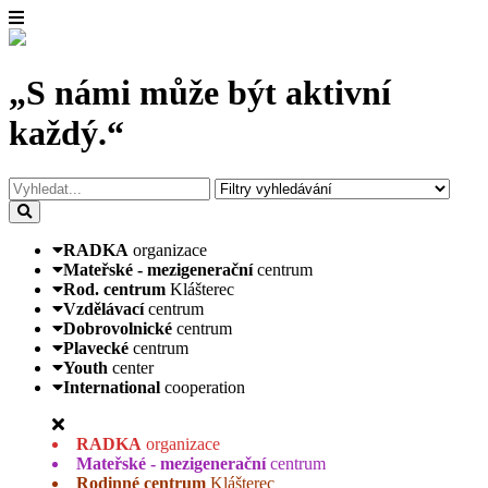
„S námi může být aktivní
každý.“
RADKA
organizace
Mateřské - mezigenerační
centrum
Rod. centrum
Klášterec
Vzdělávací
centrum
Dobrovolnické
centrum
Plavecké
centrum
Youth
center
International
cooperation
RADKA
organizace
Mateřské - mezigenerační
centrum
Rodinné centrum
Klášterec