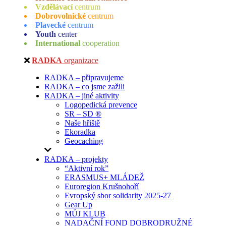
Vzdělávací
centrum
Dobrovolnické
centrum
Plavecké
centrum
Youth
center
International
cooperation
RADKA
organizace
RADKA – připravujeme
RADKA – co jsme zažili
RADKA – jiné aktivity
Logopedická prevence
SR – SD ®
Naše hřiště
Ekoradka
Geocaching
RADKA – projekty
“Aktivní rok”
ERASMUS+ MLÁDEŽ
Euroregion Krušnohoří
Evropský sbor solidarity 2025-27
Gear Up
MŮJ KLUB
NADAČNÍ FOND DOBRODRUŽNÉ