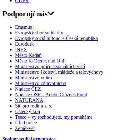
GDPR
Podporují nás
Erasmus+
Evropský sbor solidarity
Evropský sociální fond + Česká republika
Eurodesk
INEX
Město Kadaň
Město Klášterec nad Ohří
Ministerstvo práce a sociálních věcí
Ministerstvo školství, mládeže a tělovýchovy
Ministerstvo vnitra
Ministerstvo zdravotnictví
Nadace ČEZ
Nadace OSF – Active Citizens Fund
NATURANA
Síť pro rodinu z. s.
Ústecký kraj
Tesco – vy rozhodujete, my pomáháme
Úřad práce
Zeměkvět
Spolupracující organizace