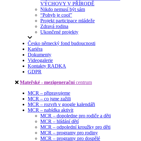
VÝCHOVY V PŘÍRODĚ
Nikdo nemusí být sám
“Pohyb je cool”
Projekt participace mládeže
Zdravá rodina
Ukončené projekty
Česko německý fond budoucnosti
Kariéra
Dokumenty
Videogalerie
Kontakty RADKA
GDPR
Mateřské - mezigenerační
centrum
MCR – připravujeme
MCR – co jsme zažili
MCR – rozvrh v google kalendáři
MCR – nabídka aktivit
MCR – dopoledne pro rodiče a děti
MCR – hlídání dětí
MCR – odpolední kroužky pro děti
MCR – programy pro rodiny
MCR – programy pro dospělé