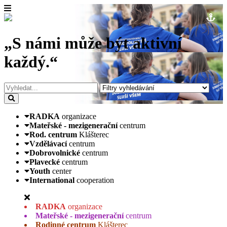
„S námi může být aktivní
každý.“
RADKA
organizace
Mateřské - mezigenerační
centrum
Rod. centrum
Klášterec
Vzdělávací
centrum
Dobrovolnické
centrum
Plavecké
centrum
Youth
center
International
cooperation
RADKA
organizace
Mateřské - mezigenerační
centrum
Rodinné centrum
Klášterec