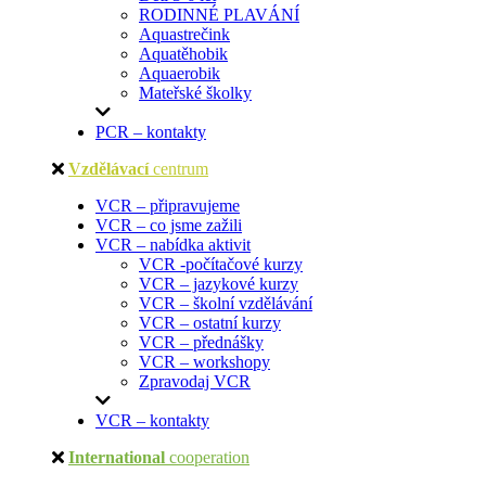
RODINNÉ PLAVÁNÍ
Aquastrečink
Aquatěhobik
Aquaerobik
Mateřské školky
PCR – kontakty
Vzdělávací
centrum
VCR – připravujeme
VCR – co jsme zažili
VCR – nabídka aktivit
VCR -počítačové kurzy
VCR – jazykové kurzy
VCR – školní vzdělávání
VCR – ostatní kurzy
VCR – přednášky
VCR – workshopy
Zpravodaj VCR
VCR – kontakty
International
cooperation