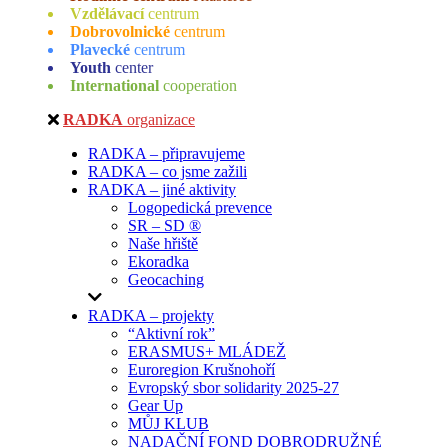
Vzdělávací
centrum
Dobrovolnické
centrum
Plavecké
centrum
Youth
center
International
cooperation
RADKA
organizace
RADKA – připravujeme
RADKA – co jsme zažili
RADKA – jiné aktivity
Logopedická prevence
SR – SD ®
Naše hřiště
Ekoradka
Geocaching
RADKA – projekty
“Aktivní rok”
ERASMUS+ MLÁDEŽ
Euroregion Krušnohoří
Evropský sbor solidarity 2025-27
Gear Up
MŮJ KLUB
NADAČNÍ FOND DOBRODRUŽNÉ