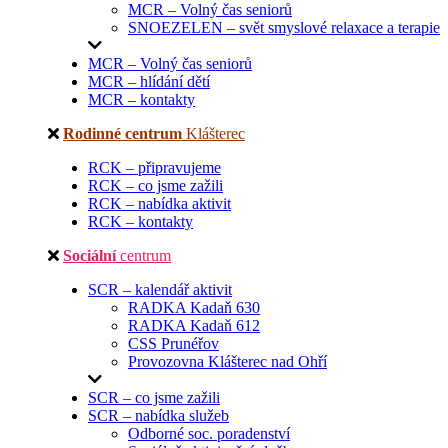
MCR – Volný čas seniorů
SNOEZELEN – svět smyslové relaxace a terapie
MCR – Volný čas seniorů
MCR – hlídání dětí
MCR – kontakty
Rodinné centrum
Klášterec
RCK – připravujeme
RCK – co jsme zažili
RCK – nabídka aktivit
RCK – kontakty
Sociální
centrum
SCR – kalendář aktivit
RADKA Kadaň 630
RADKA Kadaň 612
CSS Prunéřov
Provozovna Klášterec nad Ohří
SCR – co jsme zažili
SCR – nabídka služeb
Odborné soc. poradenství