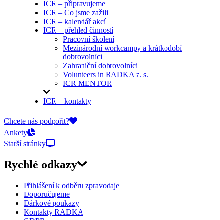
ICR – připravujeme
ICR – Co jsme zažili
ICR – kalendář akcí
ICR – přehled činností
Pracovní školení
Mezinárodní workcampy a krátkodobí
dobrovolníci
Zahraniční dobrovolníci
Volunteers in RADKA z. s.
ICR MENTOR
ICR – kontakty
On-line přihlášky
Chcete nás podpořit?
Ankety
Starší stránky
Rychlé odkazy
Přihlášení k odběru zpravodaje
Doporučujeme
Dárkové poukazy
Kontakty RADKA