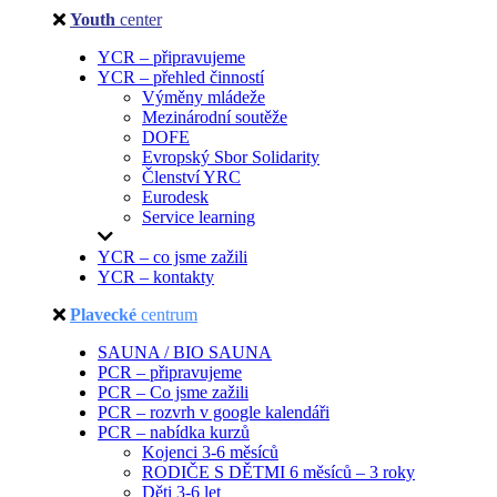
Youth
center
YCR – připravujeme
YCR – přehled činností
Výměny mládeže
Mezinárodní soutěže
DOFE
Evropský Sbor Solidarity
Členství YRC
Eurodesk
Service learning
YCR – co jsme zažili
YCR – kontakty
Plavecké
centrum
SAUNA / BIO SAUNA
PCR – připravujeme
PCR – Co jsme zažili
PCR – rozvrh v google kalendáři
PCR – nabídka kurzů
Kojenci 3-6 měsíců
RODIČE S DĚTMI 6 měsíců – 3 roky
Děti 3-6 let