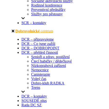
Sociálně aktivizační služby
Rodinné konference
Preventivní přednášky
Služby pro pěstouny
SCR – kontakty
Dobrovolnické
centrum
DCR – připravujeme
DCR – Co jsme zažili
DCR – DOBROPOINT
DCR – přehled činností
Senioři a zdrav. postižení
Čtecí babičky / dědečkové
Nízkoprahová zařízení
Nemocnice
Canisterapie
Volný čas
Dobro-klub RADKA
Teens
DCR – kontakty
SOUSEDÉ plus
Rada DC SZ