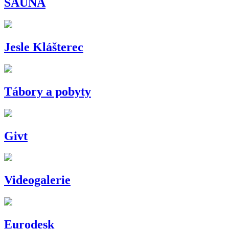
SAUNA
Jesle Klášterec
Tábory a pobyty
Givt
Videogalerie
Eurodesk