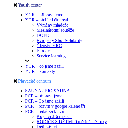
Youth
center
YCR – připravujeme
YCR – přehled činností
Výměny mládeže
Mezinárodní soutěže
DOFE
Evropský Sbor Solidarity
Členství YRC
Eurodesk
Service learning
YCR – co jsme zažili
YCR – kontakty
Plavecké
centrum
SAUNA / BIO SAUNA
PCR – připravujeme
PCR – Co jsme zažili
PCR – rozvrh v google kalendáři
PCR – nabídka kurzů
Kojenci 3-6 měsíců
RODIČE S DĚTMI 6 měsíců – 3 roky
Děti 3-6 let