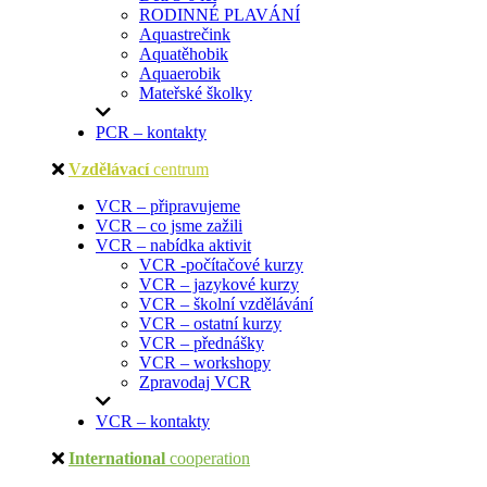
RODINNÉ PLAVÁNÍ
Aquastrečink
Aquatěhobik
Aquaerobik
Mateřské školky
PCR – kontakty
Vzdělávací
centrum
VCR – připravujeme
VCR – co jsme zažili
VCR – nabídka aktivit
VCR -počítačové kurzy
VCR – jazykové kurzy
VCR – školní vzdělávání
VCR – ostatní kurzy
VCR – přednášky
VCR – workshopy
Zpravodaj VCR
VCR – kontakty
International
cooperation