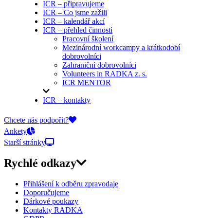
ICR – připravujeme
ICR – Co jsme zažili
ICR – kalendář akcí
ICR – přehled činností
Pracovní školení
Mezinárodní workcampy a krátkodobí
dobrovolníci
Zahraniční dobrovolníci
Volunteers in RADKA z. s.
ICR MENTOR
ICR – kontakty
On-line přihlášky
Chcete nás podpořit?
Ankety
Starší stránky
Rychlé odkazy
Přihlášení k odběru zpravodaje
Doporučujeme
Dárkové poukazy
Kontakty RADKA