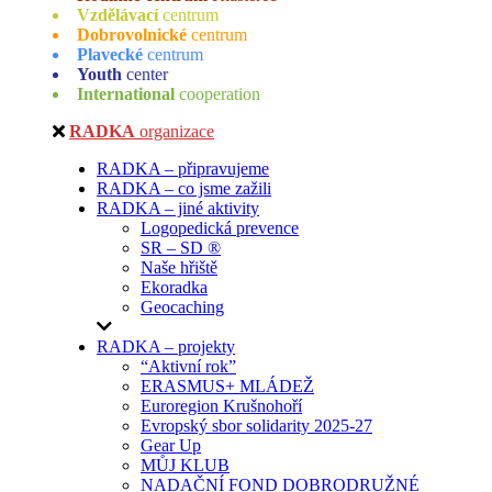
Vzdělávací
centrum
Dobrovolnické
centrum
Plavecké
centrum
Youth
center
International
cooperation
RADKA
organizace
RADKA – připravujeme
RADKA – co jsme zažili
RADKA – jiné aktivity
Logopedická prevence
SR – SD ®
Naše hřiště
Ekoradka
Geocaching
RADKA – projekty
“Aktivní rok”
ERASMUS+ MLÁDEŽ
Euroregion Krušnohoří
Evropský sbor solidarity 2025-27
Gear Up
MŮJ KLUB
NADAČNÍ FOND DOBRODRUŽNÉ