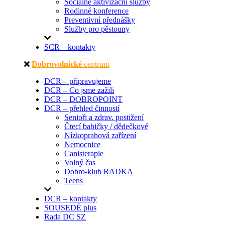
Sociálně aktivizační služby
Rodinné konference
Preventivní přednášky
Služby pro pěstouny
SCR – kontakty
Dobrovolnické
centrum
DCR – připravujeme
DCR – Co jsme zažili
DCR – DOBROPOINT
DCR – přehled činností
Senioři a zdrav. postižení
Čtecí babičky / dědečkové
Nízkoprahová zařízení
Nemocnice
Canisterapie
Volný čas
Dobro-klub RADKA
Teens
DCR – kontakty
SOUSEDÉ plus
Rada DC SZ