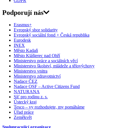
GDPR
Podporují nás
Erasmus+
Evropský sbor solidarity
Evropský sociální fond + Česká republika
Eurodesk
INEX
Město Kadaň
Město Klášterec nad Ohří
Ministerstvo práce a sociálních věcí
Ministerstvo školství, mládeže a tělovýchovy
Ministerstvo vnitra
Ministerstvo zdravotnictví
Nadace ČEZ
Nadace OSF – Active Citizens Fund
NATURANA
Síť pro rodinu z. s.
Ústecký kraj
Tesco – vy rozhodujete, my pomáháme
Úřad práce
Zeměkvět
Spolupracující organizace