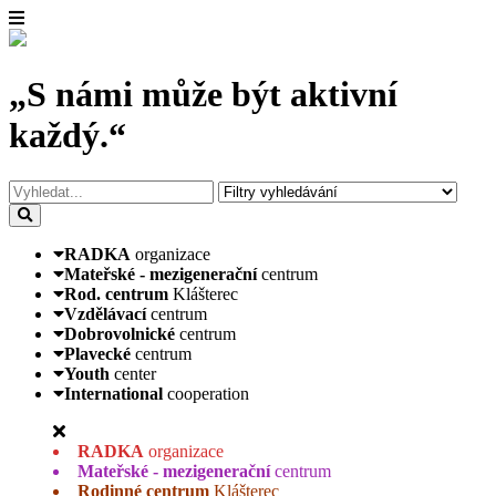
„S námi může být aktivní
každý.“
RADKA
organizace
Mateřské - mezigenerační
centrum
Rod. centrum
Klášterec
Vzdělávací
centrum
Dobrovolnické
centrum
Plavecké
centrum
Youth
center
International
cooperation
RADKA
organizace
Mateřské - mezigenerační
centrum
Rodinné centrum
Klášterec