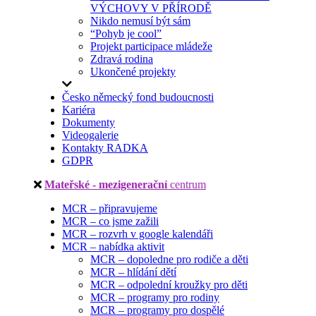
VÝCHOVY V PŘÍRODĚ
Nikdo nemusí být sám
“Pohyb je cool”
Projekt participace mládeže
Zdravá rodina
Ukončené projekty
Česko německý fond budoucnosti
Kariéra
Dokumenty
Videogalerie
Kontakty RADKA
GDPR
Mateřské - mezigenerační
centrum
MCR – připravujeme
MCR – co jsme zažili
MCR – rozvrh v google kalendáři
MCR – nabídka aktivit
MCR – dopoledne pro rodiče a děti
MCR – hlídání dětí
MCR – odpolední kroužky pro děti
MCR – programy pro rodiny
MCR – programy pro dospělé