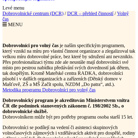
Levé menu
Dobrovolnické centrum (DCR)
/
DCR – přehled činností
/
Volný
čas
MENU
Dobrovolníci pro volný čas
je naším specifickým programem,
který vznikl na míru pro vlastní činnost organizace a zlegalizoval tak
velkou míru dobrovolné práce, bez které by sdružení ani nevzniklo.
Přes profesionalizaci týmu zde ale neustále mají dobrovolníci své
místo pro pestrou nabídku předávání svých dovedností jak dětem,
tak dospělým. Kromě Mateřské centra RADKA, dobrovolníci
působí i v dalších organizacích a zařízeních (Dětský domov v
Mašťově, ZŠ a MŠ Začít spolu, NZDM „Do patra“, atd.).
Metodika programu Dobrovolníci pro volný čas
Dobrovolnický program je akreditován Ministerstvem vnitra
ČR dle podmínek stanovených zákonem č. 198/2002 Sb., o
dobrovolnické službě.
Dobrovolníkem může být pro potřeby programu osoba starší 15 let.
Dobrovolníci se podílejí na vedení či asistenci skupinových
volnočasových zájmových i vzdělávacích aktivit pro dospělé, rodiny