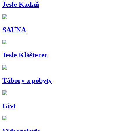
Jesle Kadaň
SAUNA
Jesle Klášterec
Tábory a pobyty
Givt