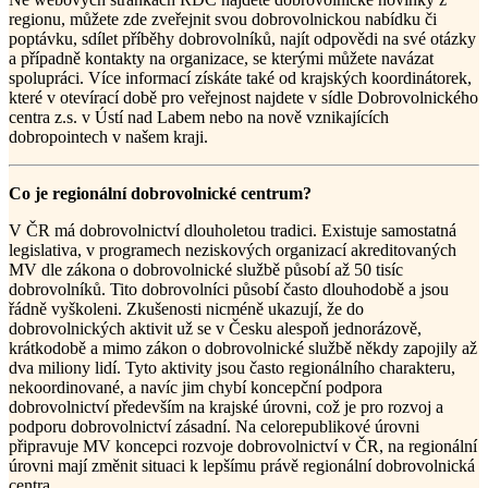
regionu, můžete zde zveřejnit svou dobrovolnickou nabídku či
poptávku, sdílet příběhy dobrovolníků, najít odpovědi na své otázky
a případně kontakty na organizace, se kterými můžete navázat
spolupráci. Více informací získáte také od krajských koordinátorek,
které v otevírací době pro veřejnost najdete v sídle Dobrovolnického
centra z.s. v Ústí nad Labem nebo na nově vznikajících
dobropointech v našem kraji.
Co je regionální dobrovolnické centrum?
V ČR má dobrovolnictví dlouholetou tradici. Existuje samostatná
legislativa, v programech neziskových organizací akreditovaných
MV dle zákona o dobrovolnické službě působí až 50 tisíc
dobrovolníků. Tito dobrovolníci působí často dlouhodobě a jsou
řádně vyškoleni. Zkušenosti nicméně ukazují, že do
dobrovolnických aktivit už se v Česku alespoň jednorázově,
krátkodobě a mimo zákon o dobrovolnické službě někdy zapojily až
dva miliony lidí. Tyto aktivity jsou často regionálního charakteru,
nekoordinované, a navíc jim chybí koncepční podpora
dobrovolnictví především na krajské úrovni, což je pro rozvoj a
podporu dobrovolnictví zásadní. Na celorepublikové úrovni
připravuje MV koncepci rozvoje dobrovolnictví v ČR, na regionální
úrovni mají změnit situaci k lepšímu právě regionální dobrovolnická
centra.