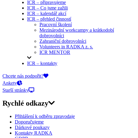
ICR – připravujeme
ICR – Co jsme zažili
ICR – kalendář akcí
ICR – přehled činností
Pracovní školení
Mezinárodní workcampy a krátkodobí
dobrovolníci
Zahraniční dobrovolníci
Volunteers in RADKA z. s.
ICR MENTOR
ICR – kontakty
On-line přihlášky
Chcete nás podpořit?
Ankety
Starší stránky
Rychlé odkazy
Přihlášení k odběru zpravodaje
Doporučujeme
Dárkové poukazy
Kontakty RADKA