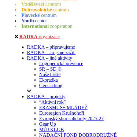
Vzdělávací
centrum
Dobrovolnické
centrum
Plavecké
centrum
Youth
center
International
cooperation
RADKA
organizace
RADKA – připravujeme
RADKA – co jsme zažili
RADKA – jiné aktivity
Logopedická prevence
SR – SD ®
Naše hřiště
Ekoradka
Geocaching
RADKA – projekty
“Aktivní rok”
ERASMUS+ MLÁDEŽ
Euroregion Krušnohoří
Evropský sbor solidarity 2025-27
Gear Up
MŮJ KLUB
NADAČNÍ FOND DOBRODRUŽNÉ