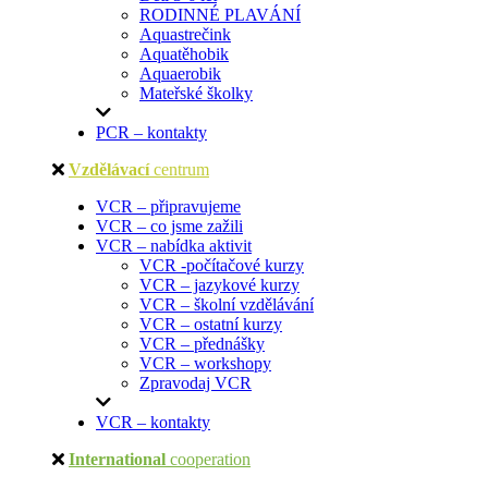
RODINNÉ PLAVÁNÍ
Aquastrečink
Aquatěhobik
Aquaerobik
Mateřské školky
PCR – kontakty
Vzdělávací
centrum
VCR – připravujeme
VCR – co jsme zažili
VCR – nabídka aktivit
VCR -počítačové kurzy
VCR – jazykové kurzy
VCR – školní vzdělávání
VCR – ostatní kurzy
VCR – přednášky
VCR – workshopy
Zpravodaj VCR
VCR – kontakty
International
cooperation