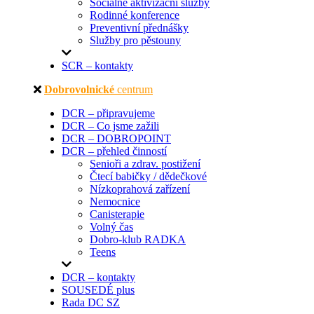
Sociálně aktivizační služby
Rodinné konference
Preventivní přednášky
Služby pro pěstouny
SCR – kontakty
Dobrovolnické
centrum
DCR – připravujeme
DCR – Co jsme zažili
DCR – DOBROPOINT
DCR – přehled činností
Senioři a zdrav. postižení
Čtecí babičky / dědečkové
Nízkoprahová zařízení
Nemocnice
Canisterapie
Volný čas
Dobro-klub RADKA
Teens
DCR – kontakty
SOUSEDÉ plus
Rada DC SZ