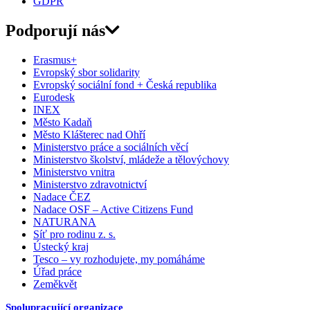
GDPR
Podporují nás
Erasmus+
Evropský sbor solidarity
Evropský sociální fond + Česká republika
Eurodesk
INEX
Město Kadaň
Město Klášterec nad Ohří
Ministerstvo práce a sociálních věcí
Ministerstvo školství, mládeže a tělovýchovy
Ministerstvo vnitra
Ministerstvo zdravotnictví
Nadace ČEZ
Nadace OSF – Active Citizens Fund
NATURANA
Síť pro rodinu z. s.
Ústecký kraj
Tesco – vy rozhodujete, my pomáháme
Úřad práce
Zeměkvět
Spolupracující organizace