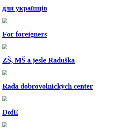
для українців
For foreigners
ZŠ, MŠ a jesle Raduška
Rada dobrovolnických center
DofE