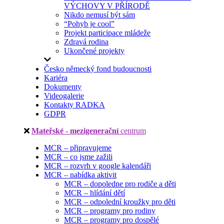
VÝCHOVY V PŘÍRODĚ
Nikdo nemusí být sám
“Pohyb je cool”
Projekt participace mládeže
Zdravá rodina
Ukončené projekty
Česko německý fond budoucnosti
Kariéra
Dokumenty
Videogalerie
Kontakty RADKA
GDPR
Mateřské - mezigenerační
centrum
MCR – připravujeme
MCR – co jsme zažili
MCR – rozvrh v google kalendáři
MCR – nabídka aktivit
MCR – dopoledne pro rodiče a děti
MCR – hlídání dětí
MCR – odpolední kroužky pro děti
MCR – programy pro rodiny
MCR – programy pro dospělé