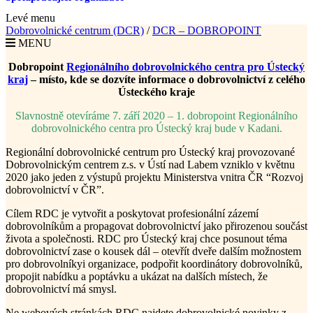
Levé menu
Dobrovolnické centrum (DCR)
/
DCR – DOBROPOINT
MENU
Dobropoint
Regionálního dobrovolnického centra pro Ústecký
kraj
– místo, kde se dozvíte informace o dobrovolnictví z celého
Ústeckého kraje
Slavnostně otevíráme 7. září 2020 – 1. dobropoint Regionálního
dobrovolnického centra pro Ústecký kraj bude v Kadani.
Regionální dobrovolnické centrum pro Ústecký kraj provozované
Dobrovolnickým centrem z.s. v Ústí nad Labem vzniklo v květnu
2020 jako jeden z výstupů projektu Ministerstva vnitra ČR “Rozvoj
dobrovolnictví v ČR”.
Cílem RDC je vytvořit a poskytovat profesionální zázemí
dobrovolníkům a propagovat dobrovolnictví jako přirozenou součást
života a společnosti. RDC pro Ústecký kraj chce posunout téma
dobrovolnictví zase o kousek dál – otevřít dveře dalším možnostem
pro dobrovolníkyi organizace, podpořit koordinátory dobrovolníků,
propojit nabídku a poptávku a ukázat na dalších místech, že
dobrovolnictví má smysl.
Ne webových stránkách RDC najdete dobrovolnické novinky z