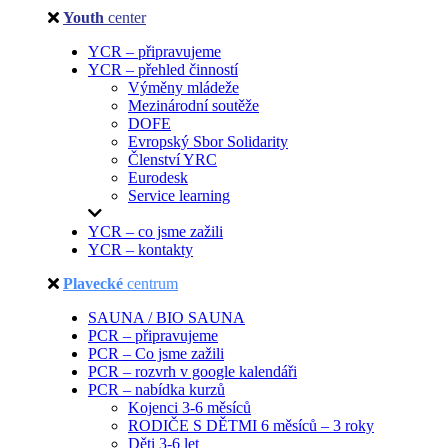
Youth
center
YCR – připravujeme
YCR – přehled činností
Výměny mládeže
Mezinárodní soutěže
DOFE
Evropský Sbor Solidarity
Členství YRC
Eurodesk
Service learning
YCR – co jsme zažili
YCR – kontakty
Plavecké
centrum
SAUNA / BIO SAUNA
PCR – připravujeme
PCR – Co jsme zažili
PCR – rozvrh v google kalendáři
PCR – nabídka kurzů
Kojenci 3-6 měsíců
RODIČE S DĚTMI 6 měsíců – 3 roky
Děti 3-6 let