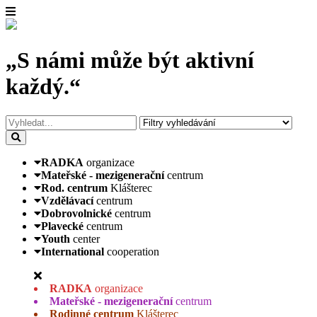
„S námi může být aktivní
každý.“
RADKA
organizace
Mateřské - mezigenerační
centrum
Rod. centrum
Klášterec
Vzdělávací
centrum
Dobrovolnické
centrum
Plavecké
centrum
Youth
center
International
cooperation
RADKA
organizace
Mateřské - mezigenerační
centrum
Rodinné centrum
Klášterec