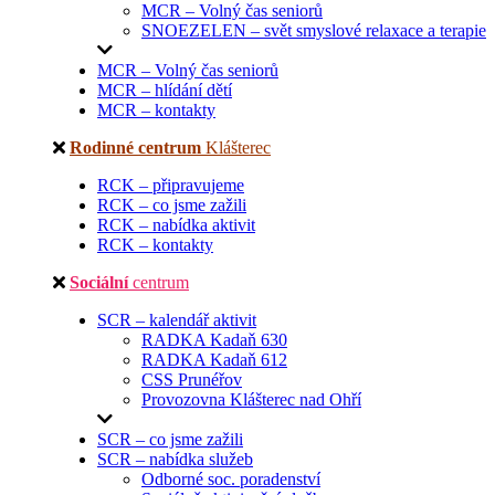
MCR – Volný čas seniorů
SNOEZELEN – svět smyslové relaxace a terapie
MCR – Volný čas seniorů
MCR – hlídání dětí
MCR – kontakty
Rodinné centrum
Klášterec
RCK – připravujeme
RCK – co jsme zažili
RCK – nabídka aktivit
RCK – kontakty
Sociální
centrum
SCR – kalendář aktivit
RADKA Kadaň 630
RADKA Kadaň 612
CSS Prunéřov
Provozovna Klášterec nad Ohří
SCR – co jsme zažili
SCR – nabídka služeb
Odborné soc. poradenství