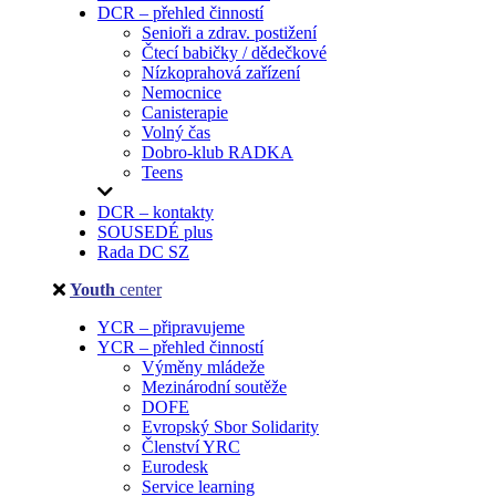
DCR – přehled činností
Senioři a zdrav. postižení
Čtecí babičky / dědečkové
Nízkoprahová zařízení
Nemocnice
Canisterapie
Volný čas
Dobro-klub RADKA
Teens
DCR – kontakty
SOUSEDÉ plus
Rada DC SZ
Youth
center
YCR – připravujeme
YCR – přehled činností
Výměny mládeže
Mezinárodní soutěže
DOFE
Evropský Sbor Solidarity
Členství YRC
Eurodesk
Service learning