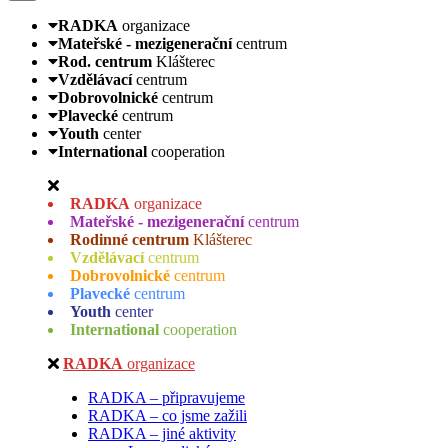
RADKA
organizace
Mateřské - mezigenerační
centrum
Rod. centrum
Klášterec
Vzdělávací
centrum
Dobrovolnické
centrum
Plavecké
centrum
Youth
center
International
cooperation
RADKA
organizace
Mateřské - mezigenerační
centrum
Rodinné centrum
Klášterec
Vzdělávací
centrum
Dobrovolnické
centrum
Plavecké
centrum
Youth
center
International
cooperation
RADKA
organizace
RADKA – připravujeme
RADKA – co jsme zažili
RADKA – jiné aktivity