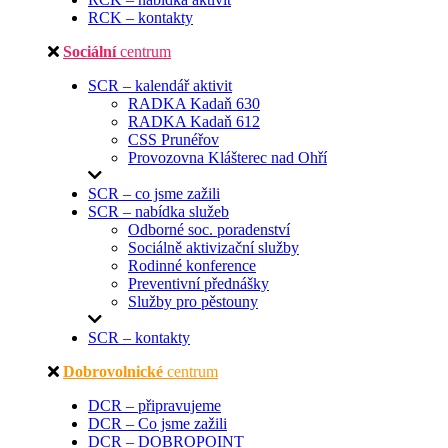
RCK – kontakty
Sociální
centrum
SCR – kalendář aktivit
RADKA Kadaň 630
RADKA Kadaň 612
CSS Prunéřov
Provozovna Klášterec nad Ohří
SCR – co jsme zažili
SCR – nabídka služeb
Odborné soc. poradenství
Sociálně aktivizační služby
Rodinné konference
Preventivní přednášky
Služby pro pěstouny
SCR – kontakty
Dobrovolnické
centrum
DCR – připravujeme
DCR – Co jsme zažili
DCR – DOBROPOINT