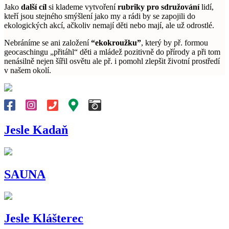
Jako
další cíl
si klademe vytvoření
rubriky pro sdružování
lidí,
kteří jsou stejného smýšlení jako my a rádi by se zapojili do
ekologických akcí, ačkoliv nemají děti nebo mají, ale už odrostlé.
Nebráníme se ani založení
“ekokroužku”
, který by př. formou
geocaschingu „přitáhl“ děti a mládež pozitivně do přírody a při tom
nenásilně nejen šířil osvětu ale př. i pomohl zlepšit životní prostředí
v našem okolí.
Jesle Kadaň
SAUNA
Jesle Klášterec