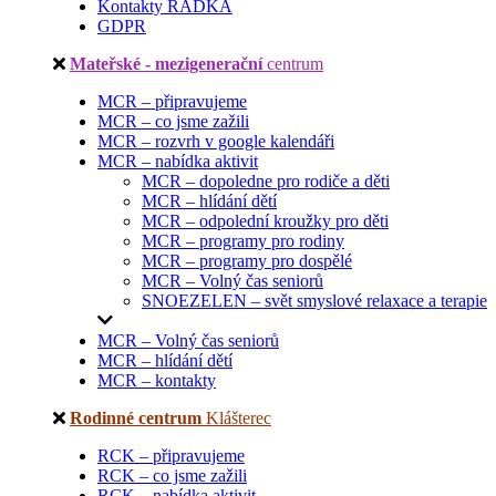
Kontakty RADKA
GDPR
Mateřské - mezigenerační
centrum
MCR – připravujeme
MCR – co jsme zažili
MCR – rozvrh v google kalendáři
MCR – nabídka aktivit
MCR – dopoledne pro rodiče a děti
MCR – hlídání dětí
MCR – odpolední kroužky pro děti
MCR – programy pro rodiny
MCR – programy pro dospělé
MCR – Volný čas seniorů
SNOEZELEN – svět smyslové relaxace a terapie
MCR – Volný čas seniorů
MCR – hlídání dětí
MCR – kontakty
Rodinné centrum
Klášterec
RCK – připravujeme
RCK – co jsme zažili
RCK – nabídka aktivit