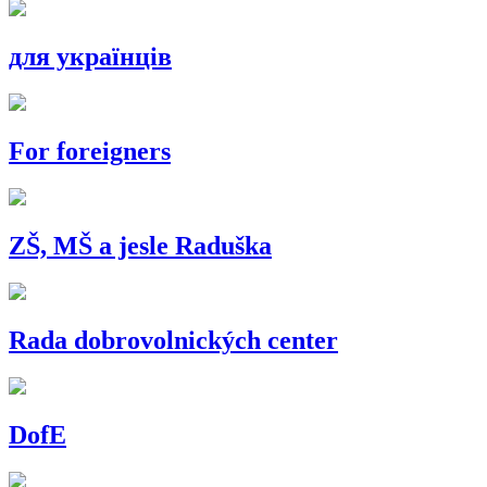
для українців
For foreigners
ZŠ, MŠ a jesle Raduška
Rada dobrovolnických center
DofE