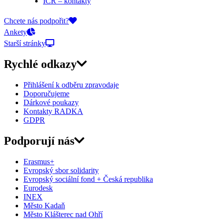
ICR – kontakty
On-line přihlášky
Chcete nás podpořit?
Ankety
Starší stránky
Rychlé odkazy
Přihlášení k odběru zpravodaje
Doporučujeme
Dárkové poukazy
Kontakty RADKA
GDPR
Podporují nás
Erasmus+
Evropský sbor solidarity
Evropský sociální fond + Česká republika
Eurodesk
INEX
Město Kadaň
Město Klášterec nad Ohří