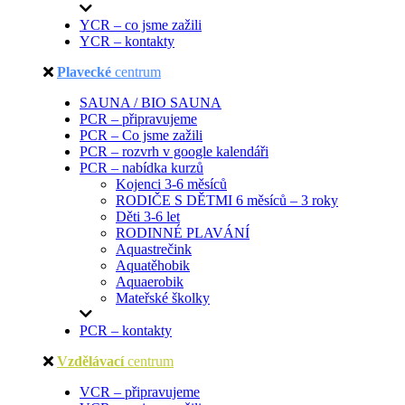
YCR – co jsme zažili
YCR – kontakty
Plavecké
centrum
SAUNA / BIO SAUNA
PCR – připravujeme
PCR – Co jsme zažili
PCR – rozvrh v google kalendáři
PCR – nabídka kurzů
Kojenci 3-6 měsíců
RODIČE S DĚTMI 6 měsíců – 3 roky
Děti 3-6 let
RODINNÉ PLAVÁNÍ
Aquastrečink
Aquatěhobik
Aquaerobik
Mateřské školky
PCR – kontakty
Vzdělávací
centrum
VCR – připravujeme