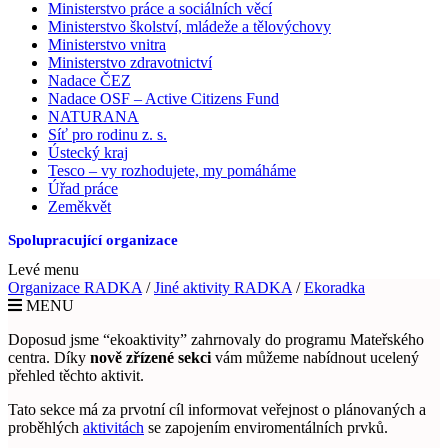
Ministerstvo práce a sociálních věcí
Ministerstvo školství, mládeže a tělovýchovy
Ministerstvo vnitra
Ministerstvo zdravotnictví
Nadace ČEZ
Nadace OSF – Active Citizens Fund
NATURANA
Síť pro rodinu z. s.
Ústecký kraj
Tesco – vy rozhodujete, my pomáháme
Úřad práce
Zeměkvět
Spolupracující organizace
Levé menu
Organizace RADKA
/
Jiné aktivity RADKA
/
Ekoradka
MENU
Doposud jsme “ekoaktivity” zahrnovaly do programu Mateřského
centra. Díky
nově zřízené sekci
vám můžeme nabídnout ucelený
přehled těchto aktivit.
Tato sekce má za prvotní cíl informovat veřejnost o plánovaných a
proběhlých
aktivitách
se zapojením enviromentálních prvků.