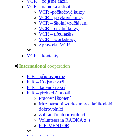
VCR – co jsme zažili
VCR – nabídka aktivit
VCR -počítačové kurzy
VCR – jazykové kurzy
VCR – školní vzdělávání
VCR – ostatní kurzy
VCR – přednášky
VCR – workshopy
Zpravodaj VCR
VCR – kontakty
International
cooperation
ICR – připravujeme
ICR – Co jsme zažili
ICR – kalendář akcí
ICR – přehled činností
Pracovní školení
Mezinárodní workcampy a krátkodobí
dobrovolníci
Zahraniční dobrovolníci
Volunteers in RADKA z. s.
ICR MENTOR