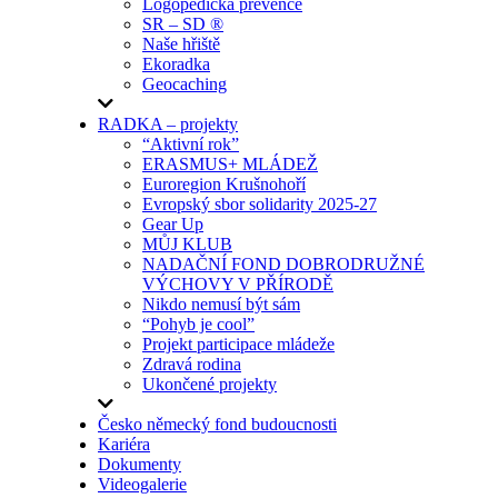
Logopedická prevence
SR – SD ®
Naše hřiště
Ekoradka
Geocaching
RADKA – projekty
“Aktivní rok”
ERASMUS+ MLÁDEŽ
Euroregion Krušnohoří
Evropský sbor solidarity 2025-27
Gear Up
MŮJ KLUB
NADAČNÍ FOND DOBRODRUŽNÉ
VÝCHOVY V PŘÍRODĚ
Nikdo nemusí být sám
“Pohyb je cool”
Projekt participace mládeže
Zdravá rodina
Ukončené projekty
Česko německý fond budoucnosti
Kariéra
Dokumenty
Videogalerie