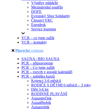
Výměny mládeže
Mezinárodní soutěže
DOFE
Evropský Sbor Solidarity
Členství YRC
Eurodesk
Service learning
YCR – co jsme zažili
YCR – kontakty
Plavecké
centrum
SAUNA / BIO SAUNA
PCR – připravujeme
PCR – Co jsme zažili
PCR – rozvrh v google kalendáři
PCR – nabídka kurzů
Kojenci 3-6 měsíců
RODIČE S DĚTMI 6 měsíců – 3 roky
Děti 3-6 let
RODINNÉ PLAVÁNÍ
Aquastrečink
Aquatěhobik
Aquaerobik