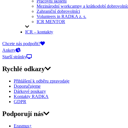
Pracovní školení
Mezinárodní workcampy a krátkodobí dobrovolníc
Zahraniční dobrovolníci
Volunteers in RADKA z. s.
ICR MENTOR
ICR – kontakty
On-line přihlášky
Chcete nás podpořit?
Ankety
Starší stránky
Rychlé odkazy
Přihlášení k odběru zpravodaje
Doporučujeme
Dárkové poukazy
Kontakty RADKA
GDPR
Podporují nás
Erasmus+