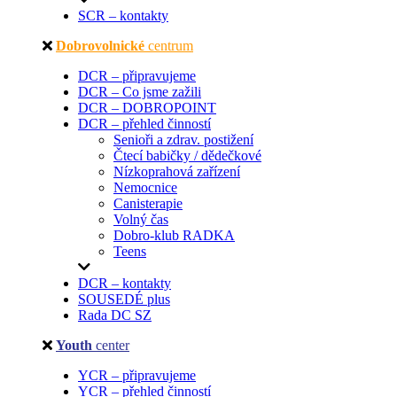
SCR – kontakty
Dobrovolnické
centrum
DCR – připravujeme
DCR – Co jsme zažili
DCR – DOBROPOINT
DCR – přehled činností
Senioři a zdrav. postižení
Čtecí babičky / dědečkové
Nízkoprahová zařízení
Nemocnice
Canisterapie
Volný čas
Dobro-klub RADKA
Teens
DCR – kontakty
SOUSEDÉ plus
Rada DC SZ
Youth
center
YCR – připravujeme
YCR – přehled činností