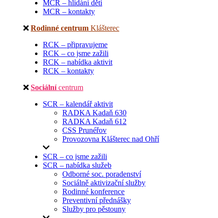
MCR – hlídání dětí
MCR – kontakty
Rodinné centrum
Klášterec
RCK – připravujeme
RCK – co jsme zažili
RCK – nabídka aktivit
RCK – kontakty
Sociální
centrum
SCR – kalendář aktivit
RADKA Kadaň 630
RADKA Kadaň 612
CSS Prunéřov
Provozovna Klášterec nad Ohří
SCR – co jsme zažili
SCR – nabídka služeb
Odborné soc. poradenství
Sociálně aktivizační služby
Rodinné konference
Preventivní přednášky
Služby pro pěstouny