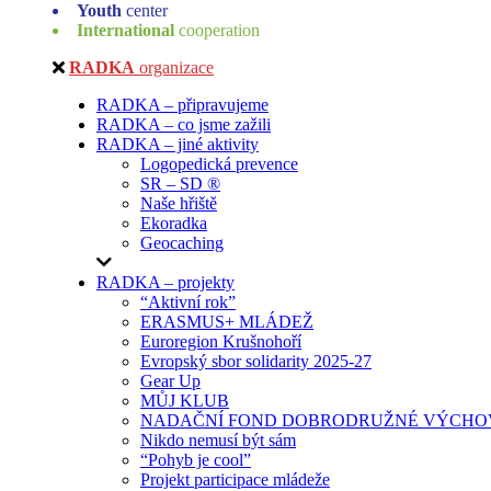
Youth
center
International
cooperation
RADKA
organizace
RADKA – připravujeme
RADKA – co jsme zažili
RADKA – jiné aktivity
Logopedická prevence
SR – SD ®
Naše hřiště
Ekoradka
Geocaching
RADKA – projekty
“Aktivní rok”
ERASMUS+ MLÁDEŽ
Euroregion Krušnohoří
Evropský sbor solidarity 2025-27
Gear Up
MŮJ KLUB
NADAČNÍ FOND DOBRODRUŽNÉ VÝCHOV
Nikdo nemusí být sám
“Pohyb je cool”
Projekt participace mládeže