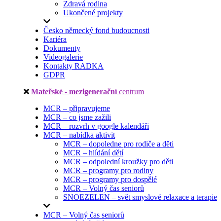
Zdravá rodina
Ukončené projekty
Česko německý fond budoucnosti
Kariéra
Dokumenty
Videogalerie
Kontakty RADKA
GDPR
Mateřské - mezigenerační
centrum
MCR – připravujeme
MCR – co jsme zažili
MCR – rozvrh v google kalendáři
MCR – nabídka aktivit
MCR – dopoledne pro rodiče a děti
MCR – hlídání dětí
MCR – odpolední kroužky pro děti
MCR – programy pro rodiny
MCR – programy pro dospělé
MCR – Volný čas seniorů
SNOEZELEN – svět smyslové relaxace a terapie
MCR – Volný čas seniorů