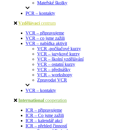
Mateřské školky
PCR – kontakty
Vzdělávací
centrum
VCR – připravujeme
VCR – co jsme zažili
VCR – nabídka aktivit
VCR -počítačové kurzy
VCR – jazykové kurzy
VCR – školní vzdělávání
VCR – ostatní kurzy
VCR – přednášky
VCR – workshopy
Zpravodaj VCR
VCR – kontakty
International
cooperation
ICR – připravujeme
ICR – Co jsme zažili
ICR – kalendář akcí
ICR – přehled činností