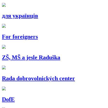
для українців
For foreigners
ZŠ, MŠ a jesle Raduška
Rada dobrovolnických center
DofE