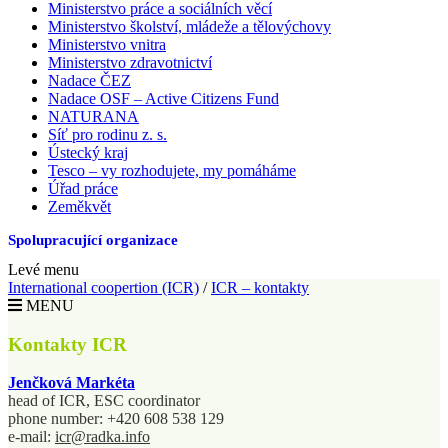
Ministerstvo práce a sociálních věcí
Ministerstvo školství, mládeže a tělovýchovy
Ministerstvo vnitra
Ministerstvo zdravotnictví
Nadace ČEZ
Nadace OSF – Active Citizens Fund
NATURANA
Síť pro rodinu z. s.
Ústecký kraj
Tesco – vy rozhodujete, my pomáháme
Úřad práce
Zeměkvět
Spolupracující organizace
Levé menu
International coopertion (ICR)
/
ICR – kontakty
MENU
Kontakty ICR
Jenčková Markéta
head of ICR, ESC coordinator
phone number: +420 608 538 129
e-mail:
icr@radka.info