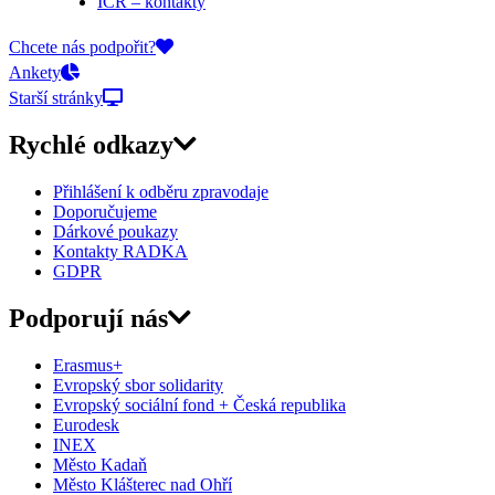
ICR – kontakty
On-line přihlášky
Chcete nás podpořit?
Ankety
Starší stránky
Rychlé odkazy
Přihlášení k odběru zpravodaje
Doporučujeme
Dárkové poukazy
Kontakty RADKA
GDPR
Podporují nás
Erasmus+
Evropský sbor solidarity
Evropský sociální fond + Česká republika
Eurodesk
INEX
Město Kadaň
Město Klášterec nad Ohří