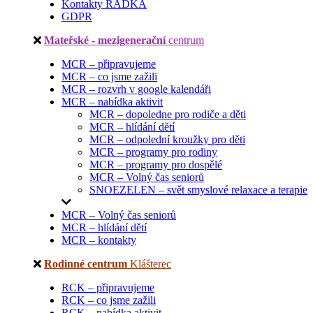
Kontakty RADKA
GDPR
Mateřské - mezigenerační
centrum
MCR – připravujeme
MCR – co jsme zažili
MCR – rozvrh v google kalendáři
MCR – nabídka aktivit
MCR – dopoledne pro rodiče a děti
MCR – hlídání dětí
MCR – odpolední kroužky pro děti
MCR – programy pro rodiny
MCR – programy pro dospělé
MCR – Volný čas seniorů
SNOEZELEN – svět smyslové relaxace a terapie
MCR – Volný čas seniorů
MCR – hlídání dětí
MCR – kontakty
Rodinné centrum
Klášterec
RCK – připravujeme
RCK – co jsme zažili
RCK – nabídka aktivit