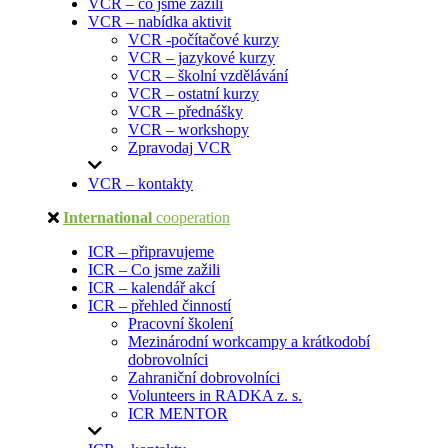
VCR – co jsme zažili
VCR – nabídka aktivit
VCR -počítačové kurzy
VCR – jazykové kurzy
VCR – školní vzdělávání
VCR – ostatní kurzy
VCR – přednášky
VCR – workshopy
Zpravodaj VCR
VCR – kontakty
International
cooperation
ICR – připravujeme
ICR – Co jsme zažili
ICR – kalendář akcí
ICR – přehled činností
Pracovní školení
Mezinárodní workcampy a krátkodobí
dobrovolníci
Zahraniční dobrovolníci
Volunteers in RADKA z. s.
ICR MENTOR