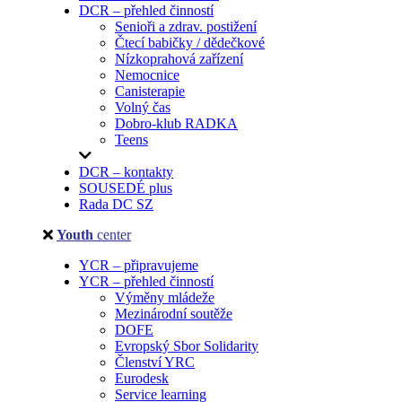
DCR – přehled činností
Senioři a zdrav. postižení
Čtecí babičky / dědečkové
Nízkoprahová zařízení
Nemocnice
Canisterapie
Volný čas
Dobro-klub RADKA
Teens
DCR – kontakty
SOUSEDÉ plus
Rada DC SZ
Youth
center
YCR – připravujeme
YCR – přehled činností
Výměny mládeže
Mezinárodní soutěže
DOFE
Evropský Sbor Solidarity
Členství YRC
Eurodesk
Service learning