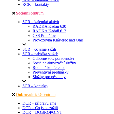
RCK – kontakty
Sociální
centrum
SCR – kalendář aktivit
RADKA Kadaň 630
RADKA Kadaň 612
CSS Prunéřov
Provozovna Klášterec nad Ohří
SCR – co jsme zažili
SCR – nabídka služeb
Odborné soc. poradenství
Sociálně aktivizační služby
Rodinné konference
Preventivní přednášky
Služby pro pěstouny
SCR – kontakty
Dobrovolnické
centrum
DCR – připravujeme
DCR – Co jsme zažili
DCR – DOBROPOINT