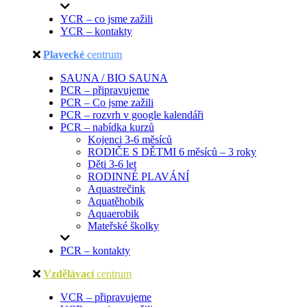
YCR – co jsme zažili
YCR – kontakty
Plavecké
centrum
SAUNA / BIO SAUNA
PCR – připravujeme
PCR – Co jsme zažili
PCR – rozvrh v google kalendáři
PCR – nabídka kurzů
Kojenci 3-6 měsíců
RODIČE S DĚTMI 6 měsíců – 3 roky
Děti 3-6 let
RODINNÉ PLAVÁNÍ
Aquastrečink
Aquatěhobik
Aquaerobik
Mateřské školky
PCR – kontakty
Vzdělávací
centrum
VCR – připravujeme