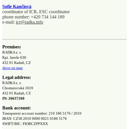
Sofie Kančiová
coordinator of ICR, ESC coordinator
phone number: +420 734 144 189
e-mail:
icr@radka.info
Premises:
RADKA z. s.
Kpt. Jaroše 630
432 01 Kadaň, CZ
show on map
Legal address:
RADKA z. s.
Chomutovská 1619
432 01 Kadaň, CZ
IN: 26637260
Bank account:
Transparent account number: 210 186 5176 / 2010
IBAN: CZ58 2010 0000 0021 0186 5176
SWIFT/BIC: FIOBCZPPXXX