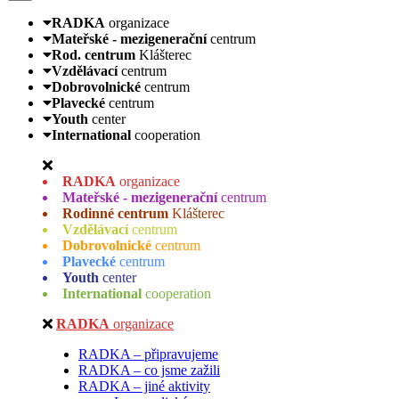
RADKA
organizace
Mateřské - mezigenerační
centrum
Rod. centrum
Klášterec
Vzdělávací
centrum
Dobrovolnické
centrum
Plavecké
centrum
Youth
center
International
cooperation
RADKA
organizace
Mateřské - mezigenerační
centrum
Rodinné centrum
Klášterec
Vzdělávací
centrum
Dobrovolnické
centrum
Plavecké
centrum
Youth
center
International
cooperation
RADKA
organizace
RADKA – připravujeme
RADKA – co jsme zažili
RADKA – jiné aktivity