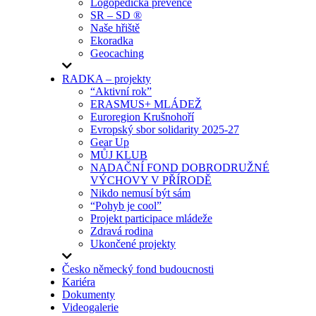
Logopedická prevence
SR – SD ®
Naše hřiště
Ekoradka
Geocaching
RADKA – projekty
“Aktivní rok”
ERASMUS+ MLÁDEŽ
Euroregion Krušnohoří
Evropský sbor solidarity 2025-27
Gear Up
MŮJ KLUB
NADAČNÍ FOND DOBRODRUŽNÉ
VÝCHOVY V PŘÍRODĚ
Nikdo nemusí být sám
“Pohyb je cool”
Projekt participace mládeže
Zdravá rodina
Ukončené projekty
Česko německý fond budoucnosti
Kariéra
Dokumenty
Videogalerie