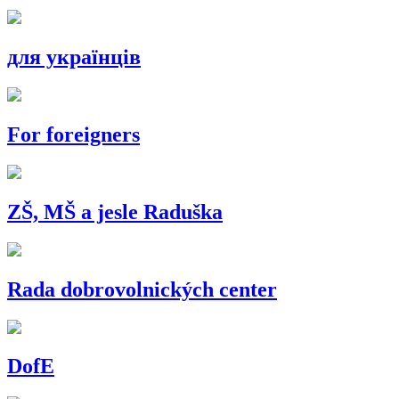
для українців
For foreigners
ZŠ, MŠ a jesle Raduška
Rada dobrovolnických center
DofE