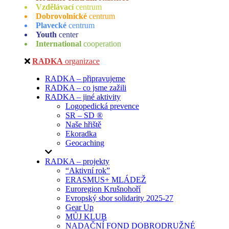
Vzdělávací
centrum
Dobrovolnické
centrum
Plavecké
centrum
Youth
center
International
cooperation
RADKA
organizace
RADKA – připravujeme
RADKA – co jsme zažili
RADKA – jiné aktivity
Logopedická prevence
SR – SD ®
Naše hřiště
Ekoradka
Geocaching
RADKA – projekty
“Aktivní rok”
ERASMUS+ MLÁDEŽ
Euroregion Krušnohoří
Evropský sbor solidarity 2025-27
Gear Up
MŮJ KLUB
NADAČNÍ FOND DOBRODRUŽNÉ