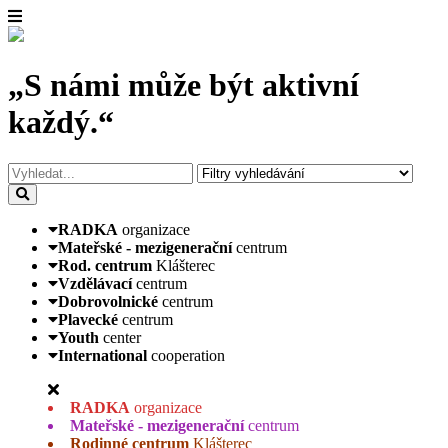
„S námi může být aktivní
každý.“
RADKA
organizace
Mateřské - mezigenerační
centrum
Rod. centrum
Klášterec
Vzdělávací
centrum
Dobrovolnické
centrum
Plavecké
centrum
Youth
center
International
cooperation
RADKA
organizace
Mateřské - mezigenerační
centrum
Rodinné centrum
Klášterec