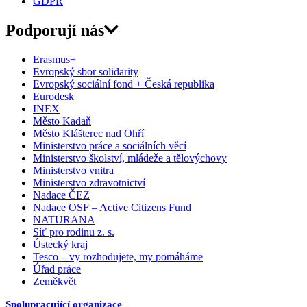
GDPR
Podporují nás
Erasmus+
Evropský sbor solidarity
Evropský sociální fond + Česká republika
Eurodesk
INEX
Město Kadaň
Město Klášterec nad Ohří
Ministerstvo práce a sociálních věcí
Ministerstvo školství, mládeže a tělovýchovy
Ministerstvo vnitra
Ministerstvo zdravotnictví
Nadace ČEZ
Nadace OSF – Active Citizens Fund
NATURANA
Síť pro rodinu z. s.
Ústecký kraj
Tesco – vy rozhodujete, my pomáháme
Úřad práce
Zeměkvět
Spolupracující organizace