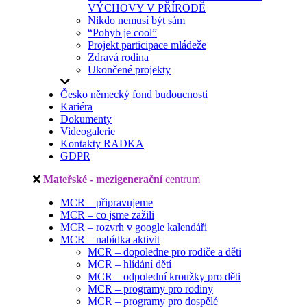
VÝCHOVY V PŘÍRODĚ
Nikdo nemusí být sám
“Pohyb je cool”
Projekt participace mládeže
Zdravá rodina
Ukončené projekty
Česko německý fond budoucnosti
Kariéra
Dokumenty
Videogalerie
Kontakty RADKA
GDPR
Mateřské - mezigenerační
centrum
MCR – připravujeme
MCR – co jsme zažili
MCR – rozvrh v google kalendáři
MCR – nabídka aktivit
MCR – dopoledne pro rodiče a děti
MCR – hlídání dětí
MCR – odpolední kroužky pro děti
MCR – programy pro rodiny
MCR – programy pro dospělé