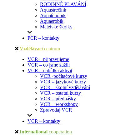
RODINNÉ PLAVÁNÍ
Aquastrečink
Aquatěhobik
Aquaerobik
Mateřské školky
PCR – kontakty
Vzdělávací
centrum
VCR – připravujeme
VCR – co jsme zažili
VCR – nabídka aktivit
VCR -počítačové kurzy
VCR – jazykové kurzy
VCR – školní vzdělávání
VCR – ostatní kurzy
VCR – přednášky
VCR – workshopy
Zpravodaj VCR
VCR – kontakty
International
cooperation