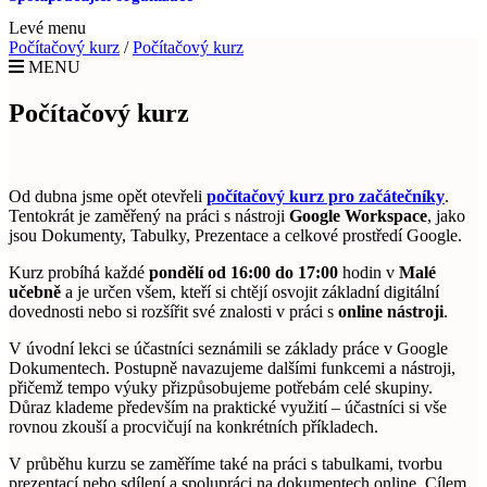
Levé menu
Počítačový kurz
/
Počítačový kurz
MENU
Počítačový kurz
Od dubna jsme opět otevřeli
počítačový kurz pro začátečníky
.
Tentokrát je zaměřený na práci s nástroji
Google Workspace
, jako
jsou Dokumenty, Tabulky, Prezentace a celkové prostředí Google.
Kurz probíhá každé
pondělí od 16:00 do 17:00
hodin v
Malé
učebně
a je určen všem, kteří si chtějí osvojit základní digitální
dovednosti nebo si rozšířit své znalosti v práci s
online nástroji
.
V úvodní lekci se účastníci seznámili se základy práce v Google
Dokumentech. Postupně navazujeme dalšími funkcemi a nástroji,
přičemž tempo výuky přizpůsobujeme potřebám celé skupiny.
Důraz klademe především na praktické využití – účastníci si vše
rovnou zkouší a procvičují na konkrétních příkladech.
V průběhu kurzu se zaměříme také na práci s tabulkami, tvorbu
prezentací nebo sdílení a spolupráci na dokumentech online. Cílem