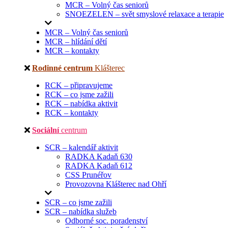
MCR – Volný čas seniorů
SNOEZELEN – svět smyslové relaxace a terapie
MCR – Volný čas seniorů
MCR – hlídání dětí
MCR – kontakty
Rodinné centrum
Klášterec
RCK – připravujeme
RCK – co jsme zažili
RCK – nabídka aktivit
RCK – kontakty
Sociální
centrum
SCR – kalendář aktivit
RADKA Kadaň 630
RADKA Kadaň 612
CSS Prunéřov
Provozovna Klášterec nad Ohří
SCR – co jsme zažili
SCR – nabídka služeb
Odborné soc. poradenství