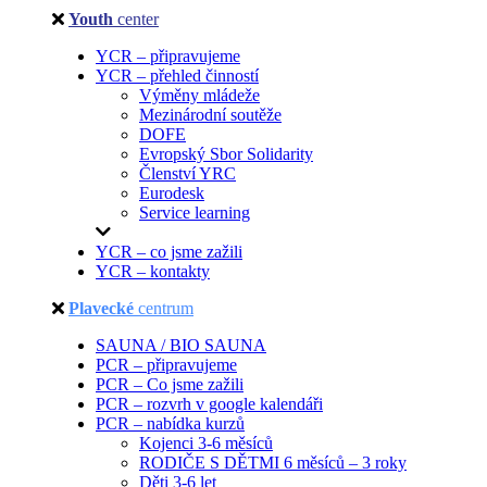
Youth
center
YCR – připravujeme
YCR – přehled činností
Výměny mládeže
Mezinárodní soutěže
DOFE
Evropský Sbor Solidarity
Členství YRC
Eurodesk
Service learning
YCR – co jsme zažili
YCR – kontakty
Plavecké
centrum
SAUNA / BIO SAUNA
PCR – připravujeme
PCR – Co jsme zažili
PCR – rozvrh v google kalendáři
PCR – nabídka kurzů
Kojenci 3-6 měsíců
RODIČE S DĚTMI 6 měsíců – 3 roky
Děti 3-6 let