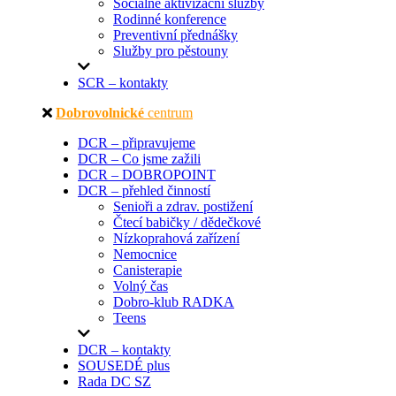
Sociálně aktivizační služby
Rodinné konference
Preventivní přednášky
Služby pro pěstouny
SCR – kontakty
Dobrovolnické
centrum
DCR – připravujeme
DCR – Co jsme zažili
DCR – DOBROPOINT
DCR – přehled činností
Senioři a zdrav. postižení
Čtecí babičky / dědečkové
Nízkoprahová zařízení
Nemocnice
Canisterapie
Volný čas
Dobro-klub RADKA
Teens
DCR – kontakty
SOUSEDÉ plus
Rada DC SZ