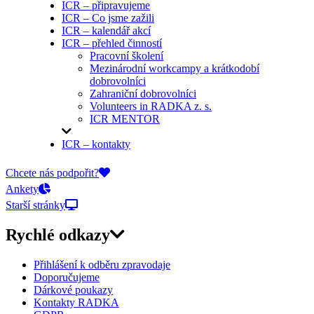
ICR – připravujeme
ICR – Co jsme zažili
ICR – kalendář akcí
ICR – přehled činností
Pracovní školení
Mezinárodní workcampy a krátkodobí
dobrovolníci
Zahraniční dobrovolníci
Volunteers in RADKA z. s.
ICR MENTOR
ICR – kontakty
On-line přihlášky
Chcete nás podpořit?
Ankety
Starší stránky
Rychlé odkazy
Přihlášení k odběru zpravodaje
Doporučujeme
Dárkové poukazy
Kontakty RADKA