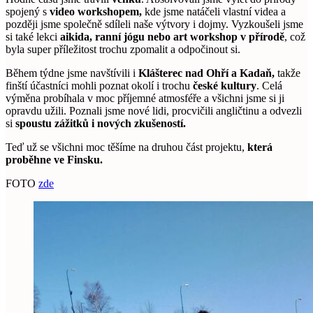
spojený s
video workshopem,
kde jsme natáčeli vlastní videa a
později jsme společně sdíleli naše výtvory i dojmy. Vyzkoušeli jsme
si také lekci
aikida, ranní jógu nebo art workshop v přírodě
, což
byla super příležitost trochu zpomalit a odpočinout si.
Během týdne jsme navštívili i
Klášterec nad Ohří a Kadaň,
takže
finští účastníci mohli poznat okolí i trochu
české kultury
. Celá
výměna probíhala v moc příjemné atmosféře a všichni jsme si ji
opravdu užili. Poznali jsme nové lidi, procvičili angličtinu a odvezli
si
spoustu zážitků i nových zkušeností.
Teď už se všichni moc těšíme na druhou část projektu,
která
proběhne ve Finsku.
FOTO
zde