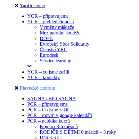
Youth
center
YCR – připravujeme
YCR – přehled činností
Výměny mládeže
Mezinárodní soutěže
DOFE
Evropský Sbor Solidarity
Členství YRC
Eurodesk
Service learning
YCR – co jsme zažili
YCR – kontakty
Plavecké
centrum
SAUNA / BIO SAUNA
PCR – připravujeme
PCR – Co jsme zažili
PCR – rozvrh v google kalendáři
PCR – nabídka kurzů
Kojenci 3-6 měsíců
RODIČE S DĚTMI 6 měsíců – 3 roky
Děti 3-6 let