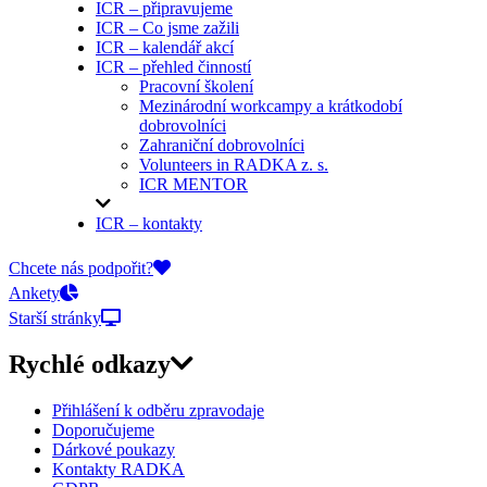
ICR – připravujeme
ICR – Co jsme zažili
ICR – kalendář akcí
ICR – přehled činností
Pracovní školení
Mezinárodní workcampy a krátkodobí
dobrovolníci
Zahraniční dobrovolníci
Volunteers in RADKA z. s.
ICR MENTOR
ICR – kontakty
On-line přihlášky
Chcete nás podpořit?
Ankety
Starší stránky
Rychlé odkazy
Přihlášení k odběru zpravodaje
Doporučujeme
Dárkové poukazy
Kontakty RADKA