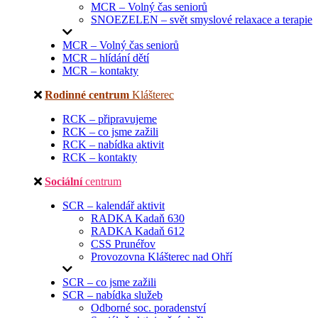
MCR – Volný čas seniorů
SNOEZELEN – svět smyslové relaxace a terapie
MCR – Volný čas seniorů
MCR – hlídání dětí
MCR – kontakty
Rodinné centrum
Klášterec
RCK – připravujeme
RCK – co jsme zažili
RCK – nabídka aktivit
RCK – kontakty
Sociální
centrum
SCR – kalendář aktivit
RADKA Kadaň 630
RADKA Kadaň 612
CSS Prunéřov
Provozovna Klášterec nad Ohří
SCR – co jsme zažili
SCR – nabídka služeb
Odborné soc. poradenství