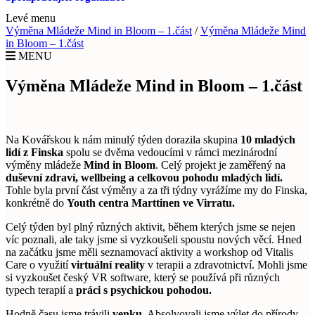
Levé menu
Výměna Mládeže Mind in Bloom – 1.část
/
Výměna Mládeže Mind
in Bloom – 1.část
MENU
Výměna Mládeže Mind in Bloom – 1.část
Na Kovářskou k nám minulý týden dorazila skupina
10 mladých
lidí z Finska
spolu se dvěma vedoucími v rámci mezinárodní
výměny mládeže
Mind in Bloom
. Celý projekt je zaměřený na
duševní zdraví,
wellbeing a celkovou pohodu mladých lidí.
Tohle byla první část výměny a za tři týdny vyrážíme my do Finska,
konkrétně do
Youth centra Marttinen ve Virratu.
Celý týden byl plný různých aktivit, během kterých jsme se nejen
víc poznali, ale taky jsme si vyzkoušeli spoustu nových věcí. Hned
na začátku jsme měli seznamovací aktivity a workshop od Vitalis
Care o využití
virtuální reality
v terapii a zdravotnictví. Mohli jsme
si vyzkoušet český VR software, který se používá při různých
typech terapií a
práci s psychickou pohodou.
Hodně času jsme trávili
venku
. Absolvovali jsme výlet do přírody