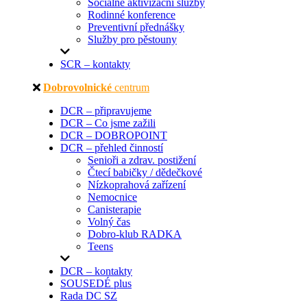
Sociálně aktivizační služby
Rodinné konference
Preventivní přednášky
Služby pro pěstouny
SCR – kontakty
Dobrovolnické
centrum
DCR – připravujeme
DCR – Co jsme zažili
DCR – DOBROPOINT
DCR – přehled činností
Senioři a zdrav. postižení
Čtecí babičky / dědečkové
Nízkoprahová zařízení
Nemocnice
Canisterapie
Volný čas
Dobro-klub RADKA
Teens
DCR – kontakty
SOUSEDÉ plus
Rada DC SZ