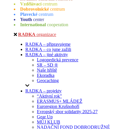
Vzdělávací
centrum
Dobrovolnické
centrum
Plavecké
centrum
Youth
center
International
cooperation
RADKA
organizace
RADKA – připravujeme
RADKA – co jsme zažili
RADKA – jiné aktivity
Logopedická prevence
SR – SD ®
Naše hřiště
Ekoradka
Geocaching
RADKA – projekty
“Aktivní rok”
ERASMUS+ MLÁDEŽ
Euroregion Krušnohoří
Evropský sbor solidarity 2025-27
Gear Up
MŮJ KLUB
NADAČNÍ FOND DOBRODRUŽNÉ