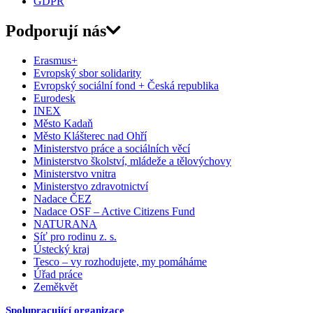
GDPR
Podporují nás
Erasmus+
Evropský sbor solidarity
Evropský sociální fond + Česká republika
Eurodesk
INEX
Město Kadaň
Město Klášterec nad Ohří
Ministerstvo práce a sociálních věcí
Ministerstvo školství, mládeže a tělovýchovy
Ministerstvo vnitra
Ministerstvo zdravotnictví
Nadace ČEZ
Nadace OSF – Active Citizens Fund
NATURANA
Síť pro rodinu z. s.
Ústecký kraj
Tesco – vy rozhodujete, my pomáháme
Úřad práce
Zeměkvět
Spolupracující organizace