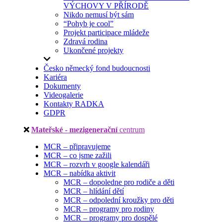
VÝCHOVY V PŘÍRODĚ
Nikdo nemusí být sám
“Pohyb je cool”
Projekt participace mládeže
Zdravá rodina
Ukončené projekty
Česko německý fond budoucnosti
Kariéra
Dokumenty
Videogalerie
Kontakty RADKA
GDPR
Mateřské - mezigenerační
centrum
MCR – připravujeme
MCR – co jsme zažili
MCR – rozvrh v google kalendáři
MCR – nabídka aktivit
MCR – dopoledne pro rodiče a děti
MCR – hlídání dětí
MCR – odpolední kroužky pro děti
MCR – programy pro rodiny
MCR – programy pro dospělé