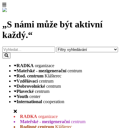
„S námi může být aktivní
každý.“
RADKA
organizace
Mateřské - mezigenerační
centrum
Rod. centrum
Klášterec
Vzdělávací
centrum
Dobrovolnické
centrum
Plavecké
centrum
Youth
center
International
cooperation
RADKA
organizace
Mateřské - mezigenerační
centrum
Rodinné centrum
Klášterec