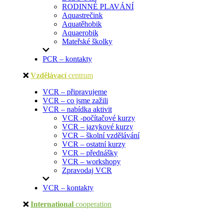
RODINNÉ PLAVÁNÍ
Aquastrečink
Aquatěhobik
Aquaerobik
Mateřské školky
PCR – kontakty
Vzdělávací
centrum
VCR – připravujeme
VCR – co jsme zažili
VCR – nabídka aktivit
VCR -počítačové kurzy
VCR – jazykové kurzy
VCR – školní vzdělávání
VCR – ostatní kurzy
VCR – přednášky
VCR – workshopy
Zpravodaj VCR
VCR – kontakty
International
cooperation