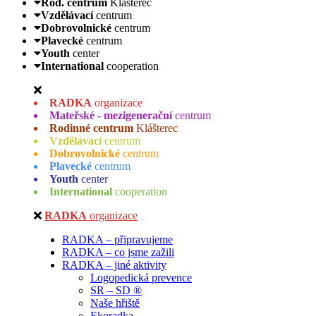
Rod. centrum
Klášterec
Vzdělávací
centrum
Dobrovolnické
centrum
Plavecké
centrum
Youth
center
International
cooperation
RADKA
organizace
Mateřské - mezigenerační
centrum
Rodinné centrum
Klášterec
Vzdělávací
centrum
Dobrovolnické
centrum
Plavecké
centrum
Youth
center
International
cooperation
RADKA
organizace
RADKA – připravujeme
RADKA – co jsme zažili
RADKA – jiné aktivity
Logopedická prevence
SR – SD ®
Naše hřiště
Ekoradka