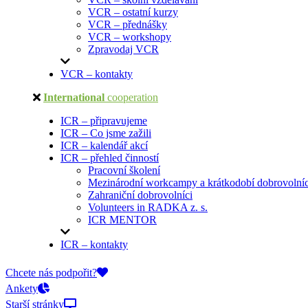
VCR – ostatní kurzy
VCR – přednášky
VCR – workshopy
Zpravodaj VCR
VCR – kontakty
International
cooperation
ICR – připravujeme
ICR – Co jsme zažili
ICR – kalendář akcí
ICR – přehled činností
Pracovní školení
Mezinárodní workcampy a krátkodobí dobrovolníc
Zahraniční dobrovolníci
Volunteers in RADKA z. s.
ICR MENTOR
ICR – kontakty
On-line přihlášky
Chcete nás podpořit?
Ankety
Starší stránky