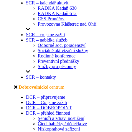
SCR – kalendář aktivit
RADKA Kadaň 630
RADKA Kadaň 612
CSS Prunéřov
Provozovna Klášterec nad Ohří
SCR – co jsme zažili
SCR – nabídka služeb
Odborné soc. poradenství
Sociálně aktivizační služby
Rodinné konference
Preventivní přednášky
Služby pro pěstouny
SCR – kontakty
Dobrovolnické
centrum
DCR – připravujeme
DCR – Co jsme zažili
DCR – DOBROPOINT
DCR – přehled činností
Senioři a zdrav. postižení
Čtecí babičky / dědečkové
Nízkoprahová zařízení