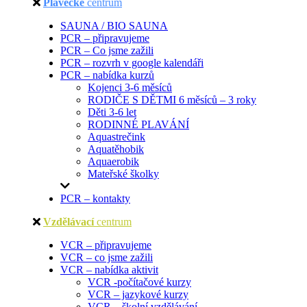
Plavecké
centrum
SAUNA / BIO SAUNA
PCR – připravujeme
PCR – Co jsme zažili
PCR – rozvrh v google kalendáři
PCR – nabídka kurzů
Kojenci 3-6 měsíců
RODIČE S DĚTMI 6 měsíců – 3 roky
Děti 3-6 let
RODINNÉ PLAVÁNÍ
Aquastrečink
Aquatěhobik
Aquaerobik
Mateřské školky
PCR – kontakty
Vzdělávací
centrum
VCR – připravujeme
VCR – co jsme zažili
VCR – nabídka aktivit
VCR -počítačové kurzy
VCR – jazykové kurzy
VCR – školní vzdělávání