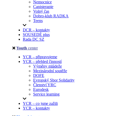
Nemocnice
Canisterapie
Volný čas
Dobro-klub RADKA
Teens
DCR – kontakty
SOUSEDÉ plus
Rada DC SZ
Youth
center
YCR – připravujeme
YCR – přehled činností
Výměny mládeže
Mezinárodní soutěže
DOFE
Evropský Sbor Solidarity
Členství YRC
Eurodesk
Service learning
YCR – co jsme zažili
YCR – kontakty