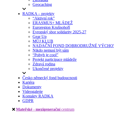
Geocaching
RADKA – projekty
“Aktivní rok”
ERASMUS+ MLÁDEŽ
Euroregion Krušnohoří
Evropský sbor solidarity 2025-27
Gear Up
MŮJ KLUB
NADAČNÍ FOND DOBRODRUŽNÉ VÝCHOV
Nikdo nemusí být sám
“Pohyb je cool”
Projekt participace mládeže
Zdravá rodina
Ukončené projekty
Česko německý fond budoucnosti
Kariéra
Dokumenty
Videogalerie
Kontakty RADKA
GDPR
Mateřské - mezigenerační
centrum