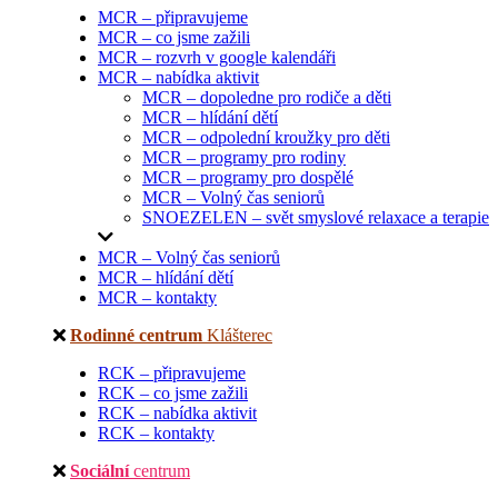
MCR – připravujeme
MCR – co jsme zažili
MCR – rozvrh v google kalendáři
MCR – nabídka aktivit
MCR – dopoledne pro rodiče a děti
MCR – hlídání dětí
MCR – odpolední kroužky pro děti
MCR – programy pro rodiny
MCR – programy pro dospělé
MCR – Volný čas seniorů
SNOEZELEN – svět smyslové relaxace a terapie
MCR – Volný čas seniorů
MCR – hlídání dětí
MCR – kontakty
Rodinné centrum
Klášterec
RCK – připravujeme
RCK – co jsme zažili
RCK – nabídka aktivit
RCK – kontakty
Sociální
centrum