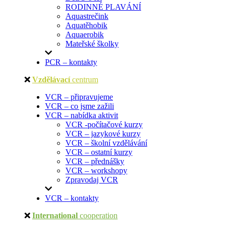
RODINNÉ PLAVÁNÍ
Aquastrečink
Aquatěhobik
Aquaerobik
Mateřské školky
PCR – kontakty
Vzdělávací
centrum
VCR – připravujeme
VCR – co jsme zažili
VCR – nabídka aktivit
VCR -počítačové kurzy
VCR – jazykové kurzy
VCR – školní vzdělávání
VCR – ostatní kurzy
VCR – přednášky
VCR – workshopy
Zpravodaj VCR
VCR – kontakty
International
cooperation