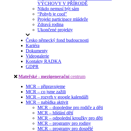
VÝCHOVY V PŘÍRODĚ
Nikdo nemusí být sám
“Pohyb je cool”
Projekt participace mládeže
Zdravá rodina
Ukončené projekty
Česko německý fond budoucnosti
Kariéra
Dokumenty
Videogalerie
Kontakty RADKA
GDPR
Mateřské - mezigenerační
centrum
MCR – připravujeme
MCR – co jsme zažili
MCR – rozvrh v google kalendáři
MCR – nabídka aktivit
MCR – dopoledne pro rodiče a děti
MCR – hlídání dětí
MCR – odpolední kroužky pro děti
MCR – programy pro rodiny
MCR – programy pro dospělé