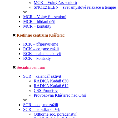
MCR – Volný čas seniorů
SNOEZELEN – svět smyslové relaxace a terapie
MCR – Volný čas seniorů
MCR – hlídání dětí
MCR – kontakty
Rodinné centrum
Klášterec
RCK – připravujeme
RCK – co jsme zažili
RCK – nabídka aktivit
RCK – kontakty
Sociální
centrum
SCR – kalendář aktivit
RADKA Kadaň 630
RADKA Kadaň 612
CSS Prunéřov
Provozovna Klášterec nad Ohří
SCR – co jsme zažili
SCR – nabídka služeb
Odborné soc. poradenství