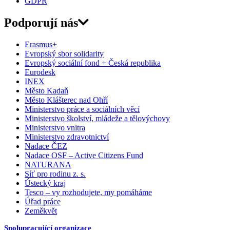
GDPR
Podporují nás
Erasmus+
Evropský sbor solidarity
Evropský sociální fond + Česká republika
Eurodesk
INEX
Město Kadaň
Město Klášterec nad Ohří
Ministerstvo práce a sociálních věcí
Ministerstvo školství, mládeže a tělovýchovy
Ministerstvo vnitra
Ministerstvo zdravotnictví
Nadace ČEZ
Nadace OSF – Active Citizens Fund
NATURANA
Síť pro rodinu z. s.
Ústecký kraj
Tesco – vy rozhodujete, my pomáháme
Úřad práce
Zeměkvět
Spolupracující organizace