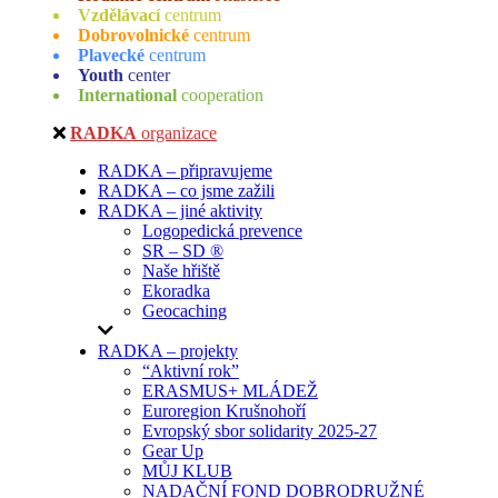
Vzdělávací
centrum
Dobrovolnické
centrum
Plavecké
centrum
Youth
center
International
cooperation
RADKA
organizace
RADKA – připravujeme
RADKA – co jsme zažili
RADKA – jiné aktivity
Logopedická prevence
SR – SD ®
Naše hřiště
Ekoradka
Geocaching
RADKA – projekty
“Aktivní rok”
ERASMUS+ MLÁDEŽ
Euroregion Krušnohoří
Evropský sbor solidarity 2025-27
Gear Up
MŮJ KLUB
NADAČNÍ FOND DOBRODRUŽNÉ