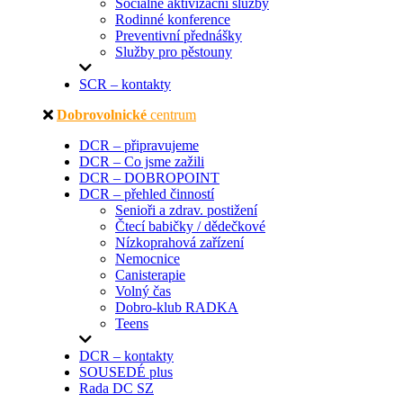
Sociálně aktivizační služby
Rodinné konference
Preventivní přednášky
Služby pro pěstouny
SCR – kontakty
Dobrovolnické
centrum
DCR – připravujeme
DCR – Co jsme zažili
DCR – DOBROPOINT
DCR – přehled činností
Senioři a zdrav. postižení
Čtecí babičky / dědečkové
Nízkoprahová zařízení
Nemocnice
Canisterapie
Volný čas
Dobro-klub RADKA
Teens
DCR – kontakty
SOUSEDÉ plus
Rada DC SZ