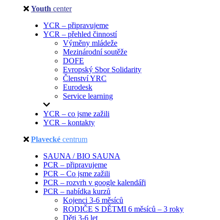
Youth
center
YCR – připravujeme
YCR – přehled činností
Výměny mládeže
Mezinárodní soutěže
DOFE
Evropský Sbor Solidarity
Členství YRC
Eurodesk
Service learning
YCR – co jsme zažili
YCR – kontakty
Plavecké
centrum
SAUNA / BIO SAUNA
PCR – připravujeme
PCR – Co jsme zažili
PCR – rozvrh v google kalendáři
PCR – nabídka kurzů
Kojenci 3-6 měsíců
RODIČE S DĚTMI 6 měsíců – 3 roky
Děti 3-6 let