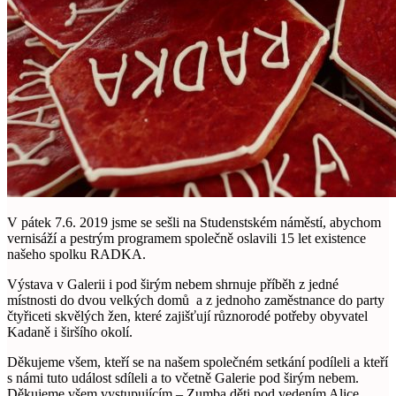
V pátek 7.6. 2019 jsme se sešli na Studenstském náměstí, abychom
vernisáží a pestrým programem společně oslavili 15 let existence
našeho spolku RADKA.
Výstava v Galerii i pod širým nebem shrnuje příběh z jedné
místnosti do dvou velkých domů a z jednoho zaměstnance do party
čtyřiceti skvělých žen, které zajišťují různorodé potřeby obyvatel
Kadaně i širšího okolí.
Děkujeme všem, kteří se na našem společném setkání podíleli a kteří
s námi tuto událost sdíleli a to včetně Galerie pod širým nebem.
Děkujeme všem vystupujícím – Zumba děti pod vedením Alice