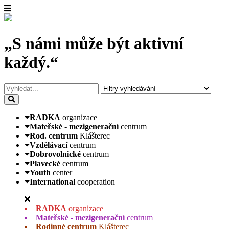
„S námi může být aktivní
každý.“
RADKA
organizace
Mateřské - mezigenerační
centrum
Rod. centrum
Klášterec
Vzdělávací
centrum
Dobrovolnické
centrum
Plavecké
centrum
Youth
center
International
cooperation
RADKA
organizace
Mateřské - mezigenerační
centrum
Rodinné centrum
Klášterec