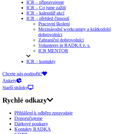
ICR – připravujeme
ICR – Co jsme zažili
ICR – kalendář akcí
ICR – přehled činností
Pracovní školení
Mezinárodní workcampy a krátkodobí
dobrovolníci
Zahraniční dobrovolníci
Volunteers in RADKA z. s.
ICR MENTOR
ICR – kontakty
On-line přihlášky
Chcete nás podpořit?
Ankety
Starší stránky
Rychlé odkazy
Přihlášení k odběru zpravodaje
Doporučujeme
Dárkové poukazy
Kontakty RADKA