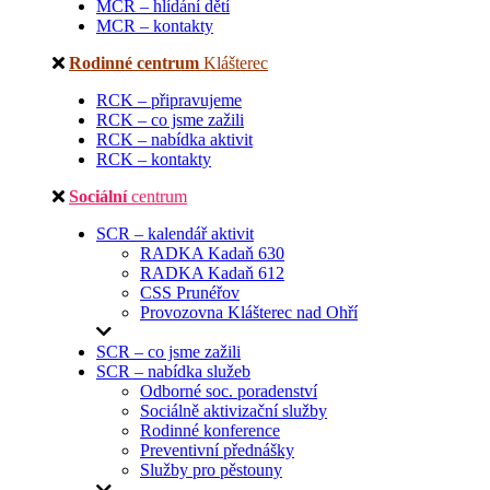
MCR – hlídání dětí
MCR – kontakty
Rodinné centrum
Klášterec
RCK – připravujeme
RCK – co jsme zažili
RCK – nabídka aktivit
RCK – kontakty
Sociální
centrum
SCR – kalendář aktivit
RADKA Kadaň 630
RADKA Kadaň 612
CSS Prunéřov
Provozovna Klášterec nad Ohří
SCR – co jsme zažili
SCR – nabídka služeb
Odborné soc. poradenství
Sociálně aktivizační služby
Rodinné konference
Preventivní přednášky
Služby pro pěstouny