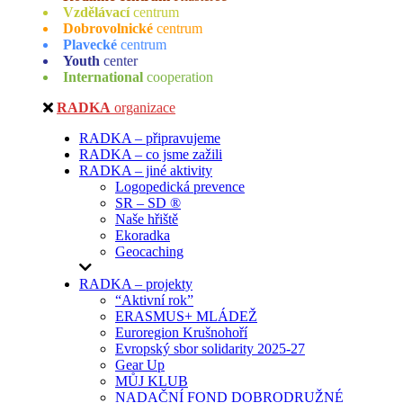
Vzdělávací
centrum
Dobrovolnické
centrum
Plavecké
centrum
Youth
center
International
cooperation
RADKA
organizace
RADKA – připravujeme
RADKA – co jsme zažili
RADKA – jiné aktivity
Logopedická prevence
SR – SD ®
Naše hřiště
Ekoradka
Geocaching
RADKA – projekty
“Aktivní rok”
ERASMUS+ MLÁDEŽ
Euroregion Krušnohoří
Evropský sbor solidarity 2025-27
Gear Up
MŮJ KLUB
NADAČNÍ FOND DOBRODRUŽNÉ