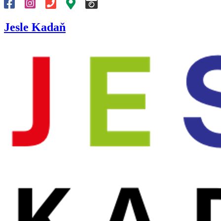
Jesle Kadaň