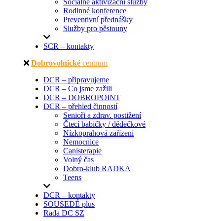
Sociálně aktivizační služby
Rodinné konference
Preventivní přednášky
Služby pro pěstouny
SCR – kontakty
Dobrovolnické
centrum
DCR – připravujeme
DCR – Co jsme zažili
DCR – DOBROPOINT
DCR – přehled činností
Senioři a zdrav. postižení
Čtecí babičky / dědečkové
Nízkoprahová zařízení
Nemocnice
Canisterapie
Volný čas
Dobro-klub RADKA
Teens
DCR – kontakty
SOUSEDÉ plus
Rada DC SZ