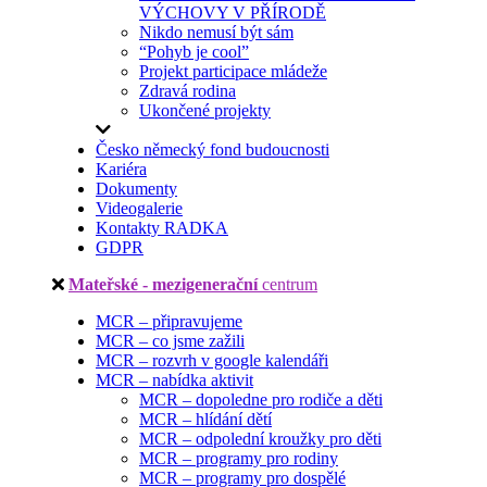
VÝCHOVY V PŘÍRODĚ
Nikdo nemusí být sám
“Pohyb je cool”
Projekt participace mládeže
Zdravá rodina
Ukončené projekty
Česko německý fond budoucnosti
Kariéra
Dokumenty
Videogalerie
Kontakty RADKA
GDPR
Mateřské - mezigenerační
centrum
MCR – připravujeme
MCR – co jsme zažili
MCR – rozvrh v google kalendáři
MCR – nabídka aktivit
MCR – dopoledne pro rodiče a děti
MCR – hlídání dětí
MCR – odpolední kroužky pro děti
MCR – programy pro rodiny
MCR – programy pro dospělé