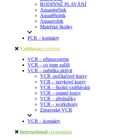
RODINNÉ PLAVÁNÍ
Aquastrečink
Aquatěhobik
Aquaerobik
Mateřské školky
PCR – kontakty
Vzdělávací
centrum
VCR – připravujeme
VCR – co jsme zažili
VCR – nabídka aktivit
VCR -počítačové kurzy
VCR – jazykové kurzy
VCR – školní vzdělávání
VCR – ostatní kurzy
VCR – přednášky
VCR – workshopy
Zpravodaj VCR
VCR – kontakty
International
cooperation