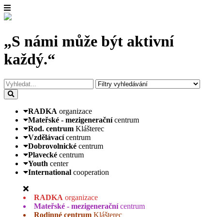
„S námi může být aktivní
každý.“
RADKA
organizace
Mateřské - mezigenerační
centrum
Rod. centrum
Klášterec
Vzdělávací
centrum
Dobrovolnické
centrum
Plavecké
centrum
Youth
center
International
cooperation
RADKA
organizace
Mateřské - mezigenerační
centrum
Rodinné centrum
Klášterec