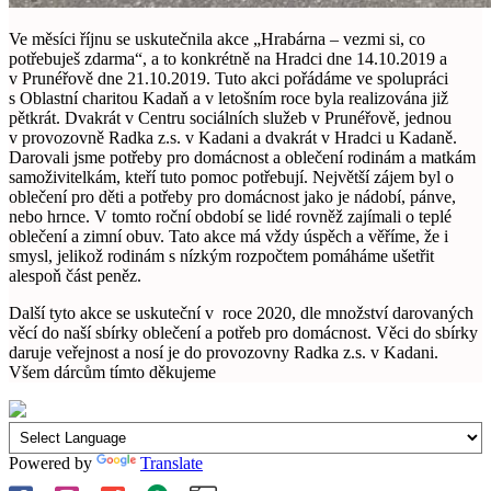
Ve měsíci říjnu se uskutečnila akce „Hrabárna – vezmi si, co
potřebuješ zdarma“, a to konkrétně na Hradci dne 14.10.2019 a
v Prunéřově dne 21.10.2019. Tuto akci pořádáme ve spolupráci
s Oblastní charitou Kadaň a v letošním roce byla realizována již
pětkrát. Dvakrát v Centru sociálních služeb v Prunéřově, jednou
v provozovně Radka z.s. v Kadani a dvakrát v Hradci u Kadaně.
Darovali jsme potřeby pro domácnost a oblečení rodinám a matkám
samoživitelkám, kteří tuto pomoc potřebují. Největší zájem byl o
oblečení pro děti a potřeby pro domácnost jako je nádobí, pánve,
nebo hrnce. V tomto roční období se lidé rovněž zajímali o teplé
oblečení a zimní obuv. Tato akce má vždy úspěch a věříme, že i
smysl, jelikož rodinám s nízkým rozpočtem pomáháme ušetřit
alespoň část peněz.
Další tyto akce se uskuteční v roce 2020, dle množství darovaných
věcí do naší sbírky oblečení a potřeb pro domácnost. Věci do sbírky
daruje veřejnost a nosí je do provozovny Radka z.s. v Kadani.
Všem dárcům tímto děkujeme
Powered by
Translate