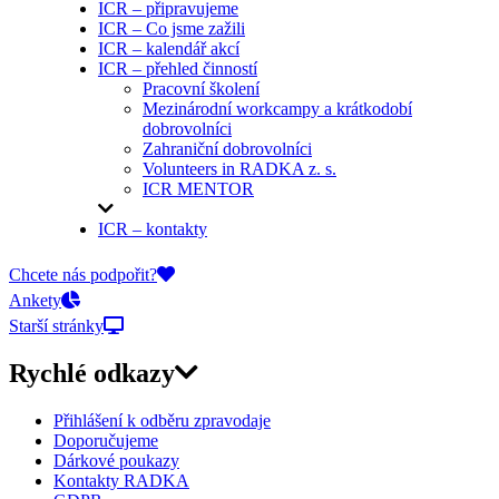
ICR – připravujeme
ICR – Co jsme zažili
ICR – kalendář akcí
ICR – přehled činností
Pracovní školení
Mezinárodní workcampy a krátkodobí
dobrovolníci
Zahraniční dobrovolníci
Volunteers in RADKA z. s.
ICR MENTOR
ICR – kontakty
On-line přihlášky
Chcete nás podpořit?
Ankety
Starší stránky
Rychlé odkazy
Přihlášení k odběru zpravodaje
Doporučujeme
Dárkové poukazy
Kontakty RADKA