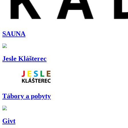
SAUNA
Jesle Klášterec
Tábory a pobyty
Givt