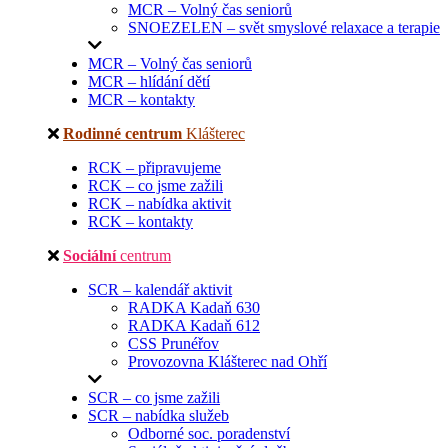
MCR – Volný čas seniorů
SNOEZELEN – svět smyslové relaxace a terapie
MCR – Volný čas seniorů
MCR – hlídání dětí
MCR – kontakty
Rodinné centrum
Klášterec
RCK – připravujeme
RCK – co jsme zažili
RCK – nabídka aktivit
RCK – kontakty
Sociální
centrum
SCR – kalendář aktivit
RADKA Kadaň 630
RADKA Kadaň 612
CSS Prunéřov
Provozovna Klášterec nad Ohří
SCR – co jsme zažili
SCR – nabídka služeb
Odborné soc. poradenství