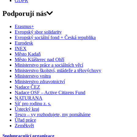
GDPR
Podporují nás
Erasmus+
Evropský sbor solidarity
Evropský sociální fond + Česká republika
Eurodesk
INEX
Město Kadaň
Město Klášterec nad Ohří
Ministerstvo práce a sociálních věcí
Ministerstvo školství, mládeže a tělovýchovy
Ministerstvo vnitra
Ministerstvo zdravotnictví
Nadace ČEZ
Nadace OSF – Active Citizens Fund
NATURANA
Síť pro rodinu z. s.
Ústecký kraj
Tesco – vy rozhodujete, my pomáháme
Úřad práce
Zeměkvět
Spolupracující organizace