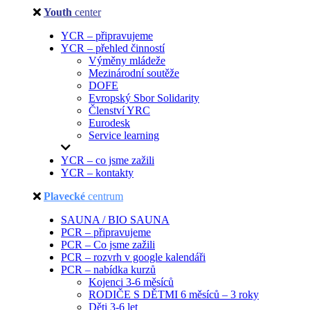
Youth
center
YCR – připravujeme
YCR – přehled činností
Výměny mládeže
Mezinárodní soutěže
DOFE
Evropský Sbor Solidarity
Členství YRC
Eurodesk
Service learning
YCR – co jsme zažili
YCR – kontakty
Plavecké
centrum
SAUNA / BIO SAUNA
PCR – připravujeme
PCR – Co jsme zažili
PCR – rozvrh v google kalendáři
PCR – nabídka kurzů
Kojenci 3-6 měsíců
RODIČE S DĚTMI 6 měsíců – 3 roky
Děti 3-6 let