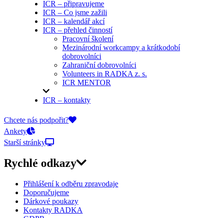
ICR – připravujeme
ICR – Co jsme zažili
ICR – kalendář akcí
ICR – přehled činností
Pracovní školení
Mezinárodní workcampy a krátkodobí
dobrovolníci
Zahraniční dobrovolníci
Volunteers in RADKA z. s.
ICR MENTOR
ICR – kontakty
On-line přihlášky
Chcete nás podpořit?
Ankety
Starší stránky
Rychlé odkazy
Přihlášení k odběru zpravodaje
Doporučujeme
Dárkové poukazy
Kontakty RADKA