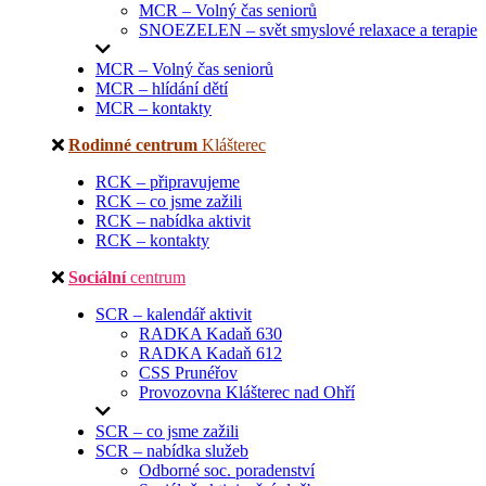
MCR – Volný čas seniorů
SNOEZELEN – svět smyslové relaxace a terapie
MCR – Volný čas seniorů
MCR – hlídání dětí
MCR – kontakty
Rodinné centrum
Klášterec
RCK – připravujeme
RCK – co jsme zažili
RCK – nabídka aktivit
RCK – kontakty
Sociální
centrum
SCR – kalendář aktivit
RADKA Kadaň 630
RADKA Kadaň 612
CSS Prunéřov
Provozovna Klášterec nad Ohří
SCR – co jsme zažili
SCR – nabídka služeb
Odborné soc. poradenství