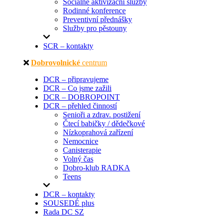
Sociálně aktivizační služby
Rodinné konference
Preventivní přednášky
Služby pro pěstouny
SCR – kontakty
Dobrovolnické
centrum
DCR – připravujeme
DCR – Co jsme zažili
DCR – DOBROPOINT
DCR – přehled činností
Senioři a zdrav. postižení
Čtecí babičky / dědečkové
Nízkoprahová zařízení
Nemocnice
Canisterapie
Volný čas
Dobro-klub RADKA
Teens
DCR – kontakty
SOUSEDÉ plus
Rada DC SZ