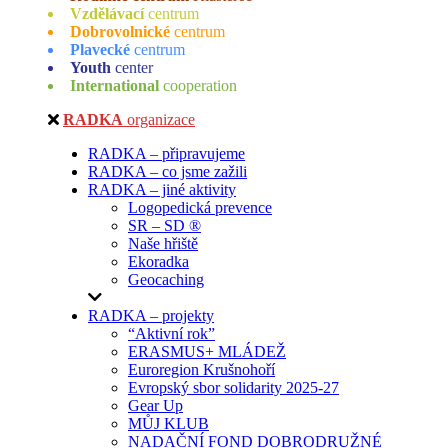
Vzdělávací
centrum
Dobrovolnické
centrum
Plavecké
centrum
Youth
center
International
cooperation
RADKA
organizace
RADKA – připravujeme
RADKA – co jsme zažili
RADKA – jiné aktivity
Logopedická prevence
SR – SD ®
Naše hřiště
Ekoradka
Geocaching
RADKA – projekty
“Aktivní rok”
ERASMUS+ MLÁDEŽ
Euroregion Krušnohoří
Evropský sbor solidarity 2025-27
Gear Up
MŮJ KLUB
NADAČNÍ FOND DOBRODRUŽNÉ