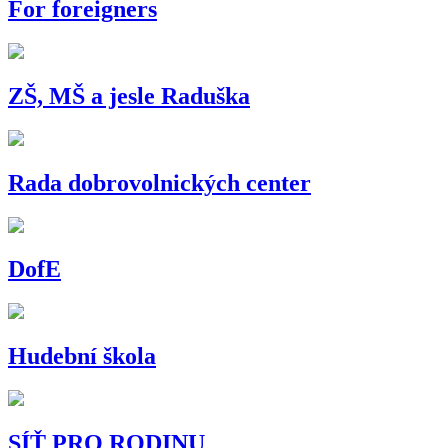
For foreigners
ZŠ, MŠ a jesle Raduška
Rada dobrovolnických center
DofE
Hudební škola
SÍŤ PRO RODINU