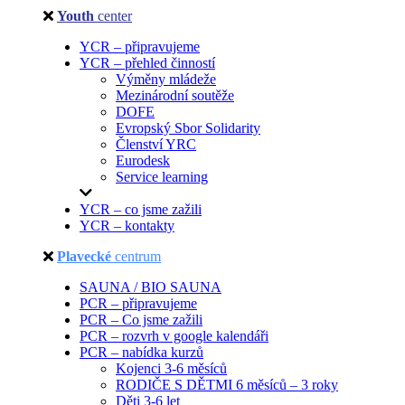
Youth
center
YCR – připravujeme
YCR – přehled činností
Výměny mládeže
Mezinárodní soutěže
DOFE
Evropský Sbor Solidarity
Členství YRC
Eurodesk
Service learning
YCR – co jsme zažili
YCR – kontakty
Plavecké
centrum
SAUNA / BIO SAUNA
PCR – připravujeme
PCR – Co jsme zažili
PCR – rozvrh v google kalendáři
PCR – nabídka kurzů
Kojenci 3-6 měsíců
RODIČE S DĚTMI 6 měsíců – 3 roky
Děti 3-6 let