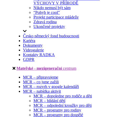
VÝCHOVY V PŘÍRODĚ
Nikdo nemusí být sám
“Pohyb je cool”
Projekt participace mládeže
Zdravá rodina
Ukončené projekty
Česko německý fond budoucnosti
Kariéra
Dokumenty
Videogalerie
Kontakty RADKA
GDPR
Mateřské - mezigenerační
centrum
MCR – připravujeme
MCR – co jsme zažili
MCR – rozvrh v google kalendáři
MCR – nabídka aktivit
MCR – dopoledne pro rodiče a děti
MCR – hlídání dětí
MCR – odpolední kroužky pro děti
MCR – programy pro rodiny
MCR – programy pro dospělé