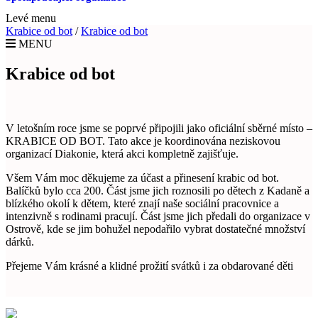
Levé menu
Krabice od bot
/
Krabice od bot
MENU
Krabice od bot
V letošním roce jsme se poprvé připojili jako oficiální sběrné místo –
KRABICE OD BOT. Tato akce je koordinována neziskovou
organizací Diakonie, která akci kompletně zajišťuje.
Všem Vám moc děkujeme za účast a přinesení krabic od bot.
Balíčků bylo cca 200. Část jsme jich roznosili po dětech z Kadaně a
blízkého okolí k dětem, které znají naše sociální pracovnice a
intenzivně s rodinami pracují. Část jsme jich předali do organizace v
Ostrově, kde se jim bohužel nepodařilo vybrat dostatečné množství
dárků.
Přejeme Vám krásné a klidné prožití svátků i za obdarované děti