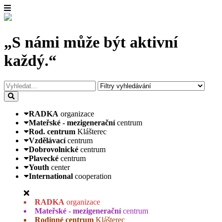
„S námi může být aktivní
každý.“
RADKA
organizace
Mateřské - mezigenerační
centrum
Rod. centrum
Klášterec
Vzdělávací
centrum
Dobrovolnické
centrum
Plavecké
centrum
Youth
center
International
cooperation
RADKA
organizace
Mateřské - mezigenerační
centrum
Rodinné centrum
Klášterec