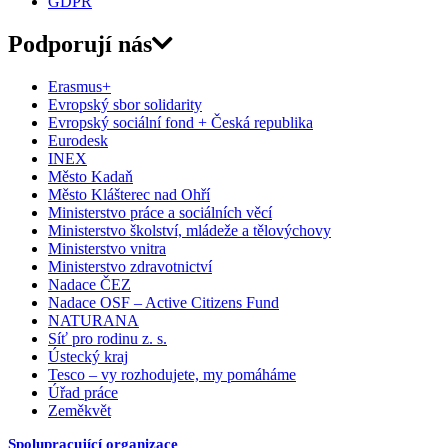
GDPR
Podporují nás
Erasmus+
Evropský sbor solidarity
Evropský sociální fond + Česká republika
Eurodesk
INEX
Město Kadaň
Město Klášterec nad Ohří
Ministerstvo práce a sociálních věcí
Ministerstvo školství, mládeže a tělovýchovy
Ministerstvo vnitra
Ministerstvo zdravotnictví
Nadace ČEZ
Nadace OSF – Active Citizens Fund
NATURANA
Síť pro rodinu z. s.
Ústecký kraj
Tesco – vy rozhodujete, my pomáháme
Úřad práce
Zeměkvět
Spolupracující organizace