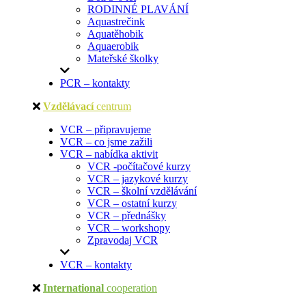
RODINNÉ PLAVÁNÍ
Aquastrečink
Aquatěhobik
Aquaerobik
Mateřské školky
PCR – kontakty
Vzdělávací
centrum
VCR – připravujeme
VCR – co jsme zažili
VCR – nabídka aktivit
VCR -počítačové kurzy
VCR – jazykové kurzy
VCR – školní vzdělávání
VCR – ostatní kurzy
VCR – přednášky
VCR – workshopy
Zpravodaj VCR
VCR – kontakty
International
cooperation