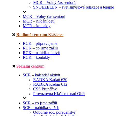
MCR – Volný čas seniorů
SNOEZELEN – svět smyslové relaxace a terapie
MCR – Volný čas seniorů
MCR – hlídání dětí
MCR – kontakty
Rodinné centrum
Klášterec
RCK – připravujeme
RCK – co jsme zažili
RCK – nabídka aktivit
RCK – kontakty
Sociální
centrum
SCR – kalendář aktivit
RADKA Kadaň 630
RADKA Kadaň 612
CSS Prunéřov
Provozovna Klášterec nad Ohří
SCR – co jsme zažili
SCR – nabídka služeb
Odborné soc. poradenství