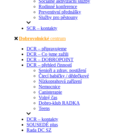
Sociálně aktivizační služby
Rodinné konference
Preventivní přednášky
Služby pro pěstouny
SCR – kontakty
Dobrovolnické
centrum
DCR – připravujeme
DCR – Co jsme zažili
DCR – DOBROPOINT
DCR – přehled činností
Senioři a zdrav. postižení
Čtecí babičky / dědečkové
Nízkoprahová zařízení
Nemocnice
Canisterapie
Volný čas
Dobro-klub RADKA
Teens
DCR – kontakty
SOUSEDÉ plus
Rada DC SZ