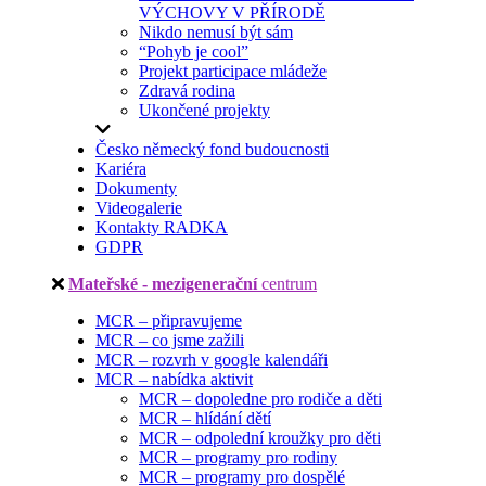
VÝCHOVY V PŘÍRODĚ
Nikdo nemusí být sám
“Pohyb je cool”
Projekt participace mládeže
Zdravá rodina
Ukončené projekty
Česko německý fond budoucnosti
Kariéra
Dokumenty
Videogalerie
Kontakty RADKA
GDPR
Mateřské - mezigenerační
centrum
MCR – připravujeme
MCR – co jsme zažili
MCR – rozvrh v google kalendáři
MCR – nabídka aktivit
MCR – dopoledne pro rodiče a děti
MCR – hlídání dětí
MCR – odpolední kroužky pro děti
MCR – programy pro rodiny
MCR – programy pro dospělé