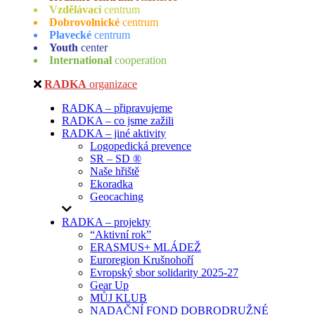
Vzdělávací
centrum
Dobrovolnické
centrum
Plavecké
centrum
Youth
center
International
cooperation
RADKA
organizace
RADKA – připravujeme
RADKA – co jsme zažili
RADKA – jiné aktivity
Logopedická prevence
SR – SD ®
Naše hřiště
Ekoradka
Geocaching
RADKA – projekty
“Aktivní rok”
ERASMUS+ MLÁDEŽ
Euroregion Krušnohoří
Evropský sbor solidarity 2025-27
Gear Up
MŮJ KLUB
NADAČNÍ FOND DOBRODRUŽNÉ