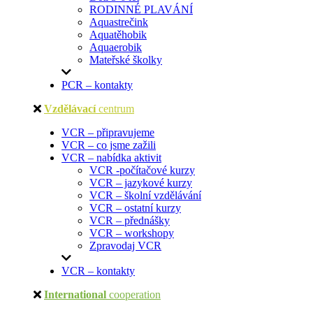
RODINNÉ PLAVÁNÍ
Aquastrečink
Aquatěhobik
Aquaerobik
Mateřské školky
PCR – kontakty
Vzdělávací
centrum
VCR – připravujeme
VCR – co jsme zažili
VCR – nabídka aktivit
VCR -počítačové kurzy
VCR – jazykové kurzy
VCR – školní vzdělávání
VCR – ostatní kurzy
VCR – přednášky
VCR – workshopy
Zpravodaj VCR
VCR – kontakty
International
cooperation