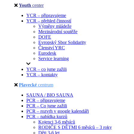
Youth
center
YCR – připravujeme
YCR – přehled činností
Výměny mládeže
Mezinárodní soutěže
DOFE
Evropský Sbor Solidarity
Členství YRC
Eurodesk
Service learning
YCR – co jsme zažili
YCR – kontakty
Plavecké
centrum
SAUNA / BIO SAUNA
PCR – připravujeme
PCR – Co jsme zažili
PCR – rozvrh v google kalendáři
PCR – nabídka kurzů
Kojenci 3-6 měsíců
RODIČE S DĚTMI 6 měsíců – 3 roky
Děti 3-6 let