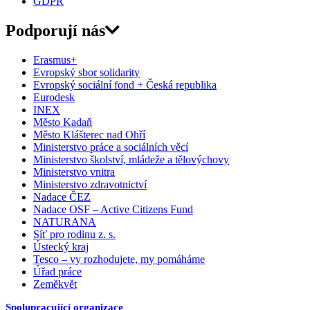
GDPR
Podporují nás
Erasmus+
Evropský sbor solidarity
Evropský sociální fond + Česká republika
Eurodesk
INEX
Město Kadaň
Město Klášterec nad Ohří
Ministerstvo práce a sociálních věcí
Ministerstvo školství, mládeže a tělovýchovy
Ministerstvo vnitra
Ministerstvo zdravotnictví
Nadace ČEZ
Nadace OSF – Active Citizens Fund
NATURANA
Síť pro rodinu z. s.
Ústecký kraj
Tesco – vy rozhodujete, my pomáháme
Úřad práce
Zeměkvět
Spolupracující organizace