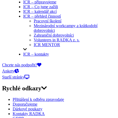
ICR – připravujeme
ICR – Co jsme zažili
ICR – kalendář akcí
ICR – přehled činností
Pracovní školení
Mezinárodní workcampy a krátkodobí
dobrovolníci
Zahraniční dobrovolníci
Volunteers in RADKA z. s.
ICR MENTOR
ICR – kontakty
On-line přihlášky
Chcete nás podpořit?
Ankety
Starší stránky
Rychlé odkazy
Přihlášení k odběru zpravodaje
Doporučujeme
Dárkové poukazy
Kontakty RADKA