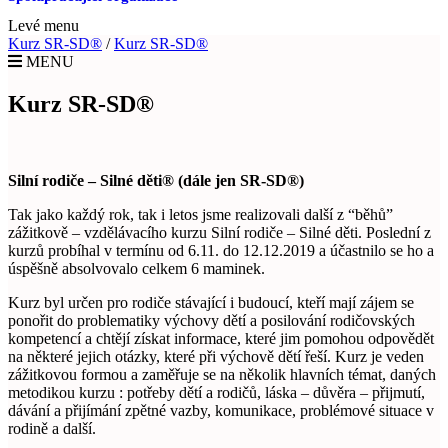
Levé menu
Kurz SR-SD®
/
Kurz SR-SD®
MENU
Kurz SR-SD®
Silní rodiče – Silné děti® (dále jen SR-SD®)
Tak jako každý rok, tak i letos jsme realizovali další z “běhů”
zážitkově – vzdělávacího kurzu Silní rodiče – Silné děti. Poslední z
kurzů probíhal v termínu od 6.11. do 12.12.2019 a účastnilo se ho a
úspěšně absolvovalo celkem 6 maminek.
Kurz byl určen pro rodiče stávající i budoucí, kteří mají zájem se
ponořit do problematiky výchovy dětí a posilování rodičovských
kompetencí a chtějí získat informace, které jim pomohou odpovědět
na některé jejich otázky, které při výchově dětí řeší. Kurz je veden
zážitkovou formou a zaměřuje se na několik hlavních témat, daných
metodikou kurzu : potřeby dětí a rodičů, láska – důvěra – přijmutí,
dávání a přijímání zpětné vazby, komunikace, problémové situace v
rodině a další.