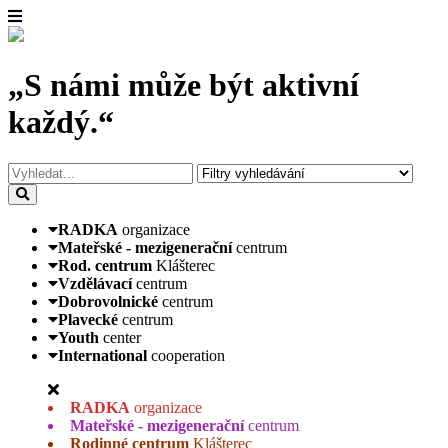
„S námi může být aktivní
každý.“
RADKA
organizace
Mateřské - mezigenerační
centrum
Rod. centrum
Klášterec
Vzdělávací
centrum
Dobrovolnické
centrum
Plavecké
centrum
Youth
center
International
cooperation
RADKA
organizace
Mateřské - mezigenerační
centrum
Rodinné centrum
Klášterec