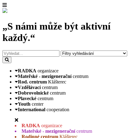
„S námi může být aktivní
každý.“
RADKA
organizace
Mateřské - mezigenerační
centrum
Rod. centrum
Klášterec
Vzdělávací
centrum
Dobrovolnické
centrum
Plavecké
centrum
Youth
center
International
cooperation
RADKA
organizace
Mateřské - mezigenerační
centrum
Rodinné centrum
Klášterec