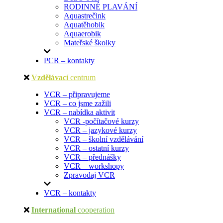
RODINNÉ PLAVÁNÍ
Aquastrečink
Aquatěhobik
Aquaerobik
Mateřské školky
PCR – kontakty
Vzdělávací
centrum
VCR – připravujeme
VCR – co jsme zažili
VCR – nabídka aktivit
VCR -počítačové kurzy
VCR – jazykové kurzy
VCR – školní vzdělávání
VCR – ostatní kurzy
VCR – přednášky
VCR – workshopy
Zpravodaj VCR
VCR – kontakty
International
cooperation