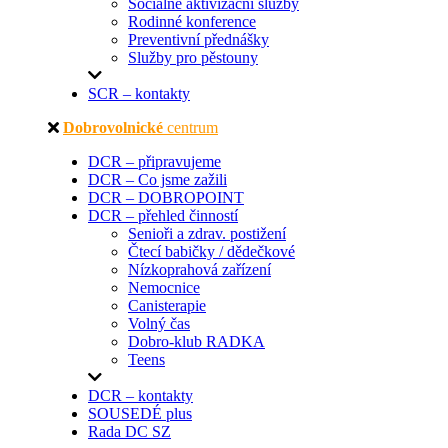
Sociálně aktivizační služby
Rodinné konference
Preventivní přednášky
Služby pro pěstouny
SCR – kontakty
Dobrovolnické
centrum
DCR – připravujeme
DCR – Co jsme zažili
DCR – DOBROPOINT
DCR – přehled činností
Senioři a zdrav. postižení
Čtecí babičky / dědečkové
Nízkoprahová zařízení
Nemocnice
Canisterapie
Volný čas
Dobro-klub RADKA
Teens
DCR – kontakty
SOUSEDÉ plus
Rada DC SZ