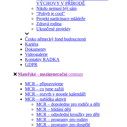
VÝCHOVY V PŘÍRODĚ
Nikdo nemusí být sám
“Pohyb je cool”
Projekt participace mládeže
Zdravá rodina
Ukončené projekty
Česko německý fond budoucnosti
Kariéra
Dokumenty
Videogalerie
Kontakty RADKA
GDPR
Mateřské - mezigenerační
centrum
MCR – připravujeme
MCR – co jsme zažili
MCR – rozvrh v google kalendáři
MCR – nabídka aktivit
MCR – dopoledne pro rodiče a děti
MCR – hlídání dětí
MCR – odpolední kroužky pro děti
MCR – programy pro rodiny
MCR – programy pro dospělé