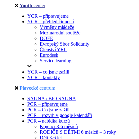
Youth
center
YCR – připravujeme
YCR – přehled činností
Výměny mládeže
Mezinárodní soutěže
DOFE
Evropský Sbor Solidarity
Členství YRC
Eurodesk
Service learning
YCR – co jsme zažili
YCR – kontakty
Plavecké
centrum
SAUNA / BIO SAUNA
PCR – připravujeme
PCR – Co jsme zažili
PCR – rozvrh v google kalendáři
PCR – nabídka kurzů
Kojenci 3-6 měsíců
RODIČE S DĚTMI 6 měsíců – 3 roky
Děti 3-6 let