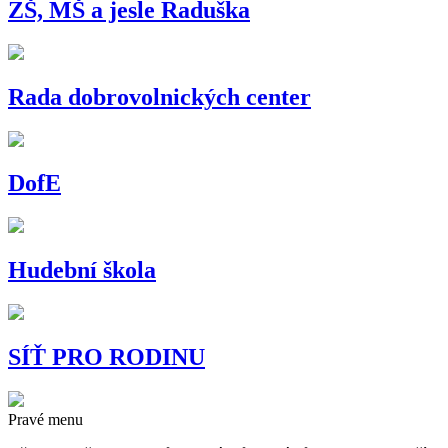
ZŠ, MŠ a jesle Raduška
Rada dobrovolnických center
DofE
Hudební škola
SÍŤ PRO RODINU
Pravé menu