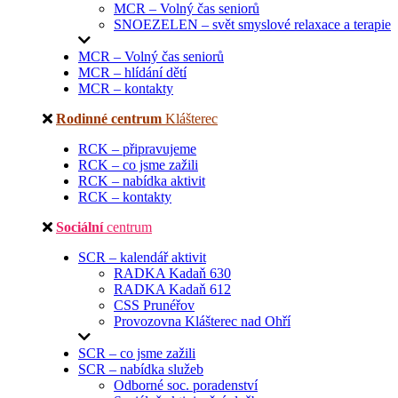
MCR – Volný čas seniorů
SNOEZELEN – svět smyslové relaxace a terapie
MCR – Volný čas seniorů
MCR – hlídání dětí
MCR – kontakty
Rodinné centrum
Klášterec
RCK – připravujeme
RCK – co jsme zažili
RCK – nabídka aktivit
RCK – kontakty
Sociální
centrum
SCR – kalendář aktivit
RADKA Kadaň 630
RADKA Kadaň 612
CSS Prunéřov
Provozovna Klášterec nad Ohří
SCR – co jsme zažili
SCR – nabídka služeb
Odborné soc. poradenství