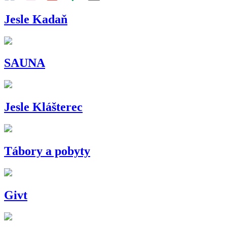
Jesle Kadaň
SAUNA
Jesle Klášterec
Tábory a pobyty
Givt