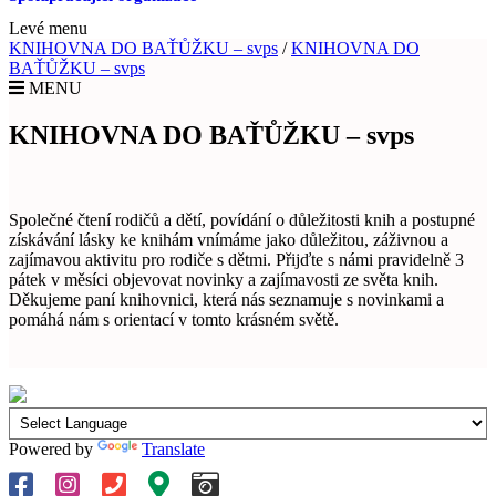
Levé menu
KNIHOVNA DO BAŤŮŽKU – svps
/
KNIHOVNA DO
BAŤŮŽKU – svps
MENU
KNIHOVNA DO BAŤŮŽKU – svps
Společné čtení rodičů a dětí, povídání o důležitosti knih a postupné
získávání lásky ke knihám vnímáme jako důležitou, záživnou a
zajímavou aktivitu pro rodiče s dětmi. Přijďte s námi pravidelně 3
pátek v měsíci objevovat novinky a zajímavosti ze světa knih.
Děkujeme paní knihovnici, která nás seznamuje s novinkami a
pomáhá nám s orientací v tomto krásném světě.
Powered by
Translate