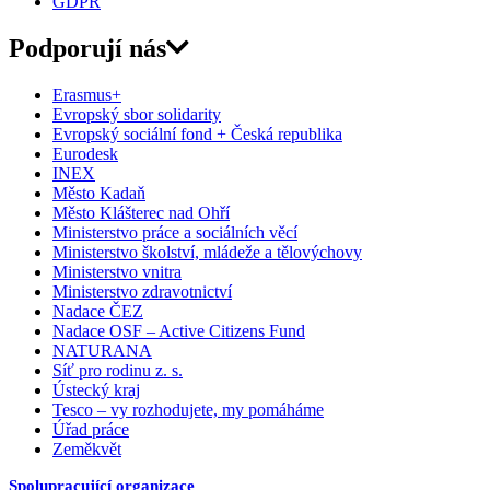
GDPR
Podporují nás
Erasmus+
Evropský sbor solidarity
Evropský sociální fond + Česká republika
Eurodesk
INEX
Město Kadaň
Město Klášterec nad Ohří
Ministerstvo práce a sociálních věcí
Ministerstvo školství, mládeže a tělovýchovy
Ministerstvo vnitra
Ministerstvo zdravotnictví
Nadace ČEZ
Nadace OSF – Active Citizens Fund
NATURANA
Síť pro rodinu z. s.
Ústecký kraj
Tesco – vy rozhodujete, my pomáháme
Úřad práce
Zeměkvět
Spolupracující organizace