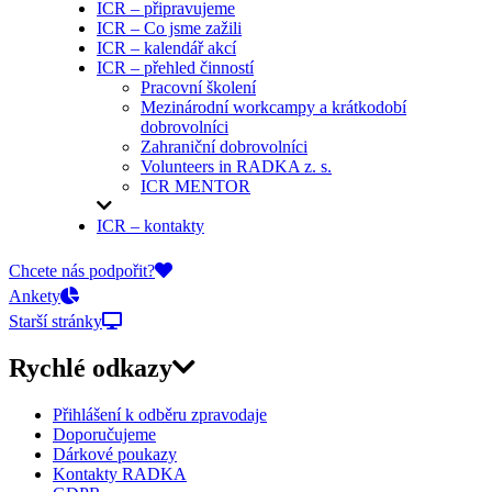
ICR – připravujeme
ICR – Co jsme zažili
ICR – kalendář akcí
ICR – přehled činností
Pracovní školení
Mezinárodní workcampy a krátkodobí
dobrovolníci
Zahraniční dobrovolníci
Volunteers in RADKA z. s.
ICR MENTOR
ICR – kontakty
On-line přihlášky
Chcete nás podpořit?
Ankety
Starší stránky
Rychlé odkazy
Přihlášení k odběru zpravodaje
Doporučujeme
Dárkové poukazy
Kontakty RADKA