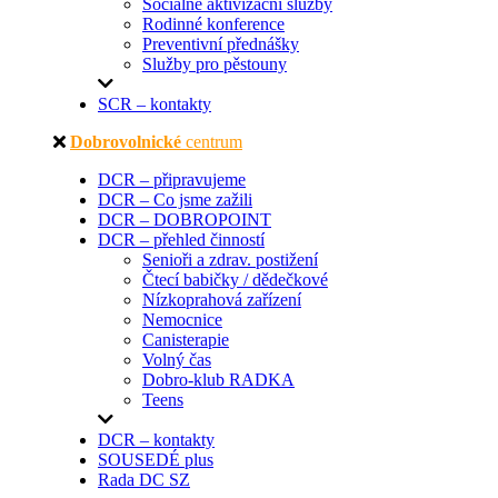
Sociálně aktivizační služby
Rodinné konference
Preventivní přednášky
Služby pro pěstouny
SCR – kontakty
Dobrovolnické
centrum
DCR – připravujeme
DCR – Co jsme zažili
DCR – DOBROPOINT
DCR – přehled činností
Senioři a zdrav. postižení
Čtecí babičky / dědečkové
Nízkoprahová zařízení
Nemocnice
Canisterapie
Volný čas
Dobro-klub RADKA
Teens
DCR – kontakty
SOUSEDÉ plus
Rada DC SZ