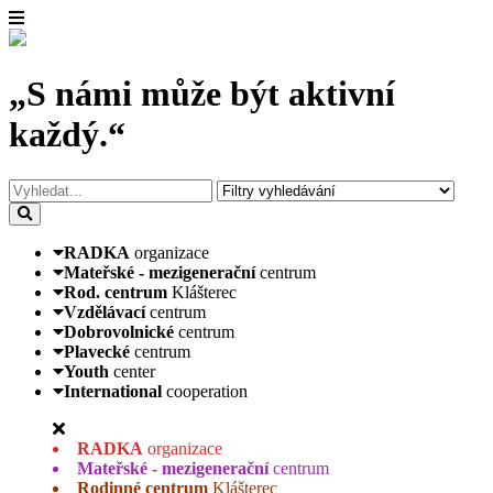
„S námi může být aktivní
každý.“
RADKA
organizace
Mateřské - mezigenerační
centrum
Rod. centrum
Klášterec
Vzdělávací
centrum
Dobrovolnické
centrum
Plavecké
centrum
Youth
center
International
cooperation
RADKA
organizace
Mateřské - mezigenerační
centrum
Rodinné centrum
Klášterec