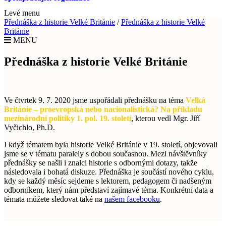
Levé menu
Přednáška z historie Velké Británie
/
Přednáška z historie Velké
Británie
MENU
Přednáška z historie Velké Británie
Ve čtvrtek 9. 7. 2020 jsme uspořádali přednášku na téma
Velká
Británie – proevropská nebo nacionalistická? Na příkladu
mezinárodní politiky 1. pol. 19. století
, kterou vedl Mgr. Jiří
Vyčichlo, Ph.D.
I když tématem byla historie Velké Británie v 19. století, objevovali
jsme se v tématu paralely s dobou současnou. Mezi návštěvníky
přednášky se našli i znalci historie s odbornými dotazy, takže
následovala i bohatá diskuze. Přednáška je součástí nového cyklu,
kdy se každý měsíc sejdeme s lektorem, pedagogem či nadšeným
odborníkem, který nám představí zajímavé téma. Konkrétní data a
témata můžete sledovat také na
našem facebooku
.