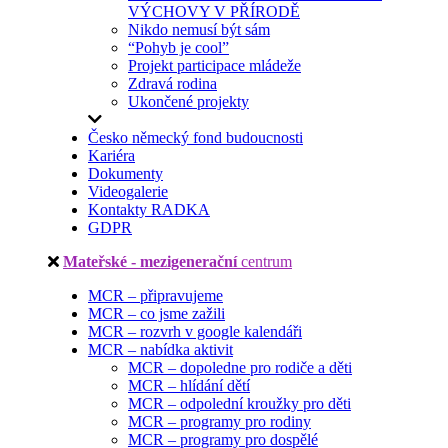
VÝCHOVY V PŘÍRODĚ
Nikdo nemusí být sám
“Pohyb je cool”
Projekt participace mládeže
Zdravá rodina
Ukončené projekty
Česko německý fond budoucnosti
Kariéra
Dokumenty
Videogalerie
Kontakty RADKA
GDPR
Mateřské - mezigenerační
centrum
MCR – připravujeme
MCR – co jsme zažili
MCR – rozvrh v google kalendáři
MCR – nabídka aktivit
MCR – dopoledne pro rodiče a děti
MCR – hlídání dětí
MCR – odpolední kroužky pro děti
MCR – programy pro rodiny
MCR – programy pro dospělé