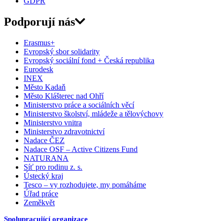
GDPR
Podporují nás
Erasmus+
Evropský sbor solidarity
Evropský sociální fond + Česká republika
Eurodesk
INEX
Město Kadaň
Město Klášterec nad Ohří
Ministerstvo práce a sociálních věcí
Ministerstvo školství, mládeže a tělovýchovy
Ministerstvo vnitra
Ministerstvo zdravotnictví
Nadace ČEZ
Nadace OSF – Active Citizens Fund
NATURANA
Síť pro rodinu z. s.
Ústecký kraj
Tesco – vy rozhodujete, my pomáháme
Úřad práce
Zeměkvět
Spolupracující organizace