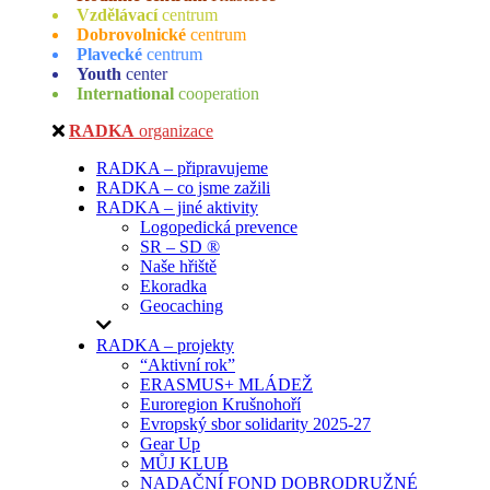
Vzdělávací
centrum
Dobrovolnické
centrum
Plavecké
centrum
Youth
center
International
cooperation
RADKA
organizace
RADKA – připravujeme
RADKA – co jsme zažili
RADKA – jiné aktivity
Logopedická prevence
SR – SD ®
Naše hřiště
Ekoradka
Geocaching
RADKA – projekty
“Aktivní rok”
ERASMUS+ MLÁDEŽ
Euroregion Krušnohoří
Evropský sbor solidarity 2025-27
Gear Up
MŮJ KLUB
NADAČNÍ FOND DOBRODRUŽNÉ