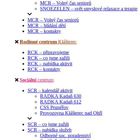
MCR – Volný čas seniorů
SNOEZELEN – svět smyslové relaxace a terapie
MCR – Volný čas seniorů
MCR – hlídání dětí
MCR – kontakty
Rodinné centrum
Klášterec
RCK – připravujeme
RCK – co jsme zažili
RCK – nabídka aktivit
RCK – kontakty
Sociální
centrum
SCR – kalendář aktivit
RADKA Kadaň 630
RADKA Kadaň 612
CSS Prunéřov
Provozovna Klášterec nad Ohří
SCR – co jsme zažili
SCR – nabídka služeb
Odborné soc. poradenství