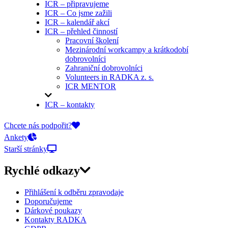
ICR – připravujeme
ICR – Co jsme zažili
ICR – kalendář akcí
ICR – přehled činností
Pracovní školení
Mezinárodní workcampy a krátkodobí
dobrovolníci
Zahraniční dobrovolníci
Volunteers in RADKA z. s.
ICR MENTOR
ICR – kontakty
On-line přihlášky
Chcete nás podpořit?
Ankety
Starší stránky
Rychlé odkazy
Přihlášení k odběru zpravodaje
Doporučujeme
Dárkové poukazy
Kontakty RADKA