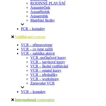
RODINNÉ PLAVÁNÍ
Aquastrečink
Aquatěhobik
Aquaerobik
Mateřské školky
PCR – kontakty
Vzdělávací
centrum
VCR – připravujeme
VCR – co jsme zažili
VCR – nabídka aktivit
VCR -počítačové kurzy
VCR – jazykové kurzy
VCR – školní vzdělávání
VCR – ostatní kurzy
VCR – přednášky
VCR – workshopy
Zpravodaj VCR
VCR – kontakty
International
cooperation