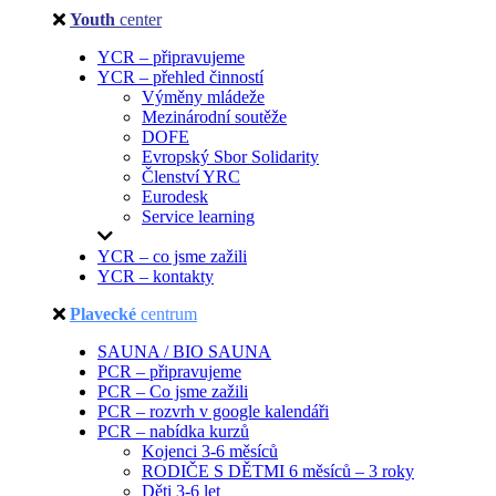
Youth
center
YCR – připravujeme
YCR – přehled činností
Výměny mládeže
Mezinárodní soutěže
DOFE
Evropský Sbor Solidarity
Členství YRC
Eurodesk
Service learning
YCR – co jsme zažili
YCR – kontakty
Plavecké
centrum
SAUNA / BIO SAUNA
PCR – připravujeme
PCR – Co jsme zažili
PCR – rozvrh v google kalendáři
PCR – nabídka kurzů
Kojenci 3-6 měsíců
RODIČE S DĚTMI 6 měsíců – 3 roky
Děti 3-6 let