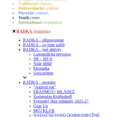
Vzdělávací
centrum
Dobrovolnické
centrum
Plavecké
centrum
Youth
center
International
cooperation
RADKA
organizace
RADKA – připravujeme
RADKA – co jsme zažili
RADKA – jiné aktivity
Logopedická prevence
SR – SD ®
Naše hřiště
Ekoradka
Geocaching
RADKA – projekty
“Aktivní rok”
ERASMUS+ MLÁDEŽ
Euroregion Krušnohoří
Evropský sbor solidarity 2025-27
Gear Up
MŮJ KLUB
NADAČNÍ FOND DOBRODRUŽNÉ