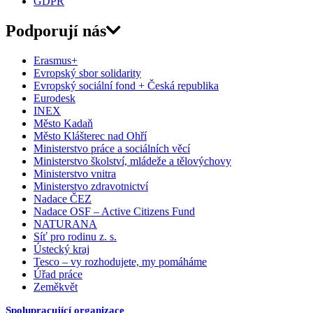
GDPR
Podporují nás
Erasmus+
Evropský sbor solidarity
Evropský sociální fond + Česká republika
Eurodesk
INEX
Město Kadaň
Město Klášterec nad Ohří
Ministerstvo práce a sociálních věcí
Ministerstvo školství, mládeže a tělovýchovy
Ministerstvo vnitra
Ministerstvo zdravotnictví
Nadace ČEZ
Nadace OSF – Active Citizens Fund
NATURANA
Síť pro rodinu z. s.
Ústecký kraj
Tesco – vy rozhodujete, my pomáháme
Úřad práce
Zeměkvět
Spolupracující organizace