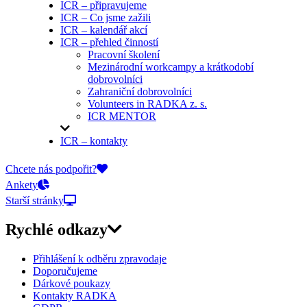
ICR – připravujeme
ICR – Co jsme zažili
ICR – kalendář akcí
ICR – přehled činností
Pracovní školení
Mezinárodní workcampy a krátkodobí
dobrovolníci
Zahraniční dobrovolníci
Volunteers in RADKA z. s.
ICR MENTOR
ICR – kontakty
On-line přihlášky
Chcete nás podpořit?
Ankety
Starší stránky
Rychlé odkazy
Přihlášení k odběru zpravodaje
Doporučujeme
Dárkové poukazy
Kontakty RADKA