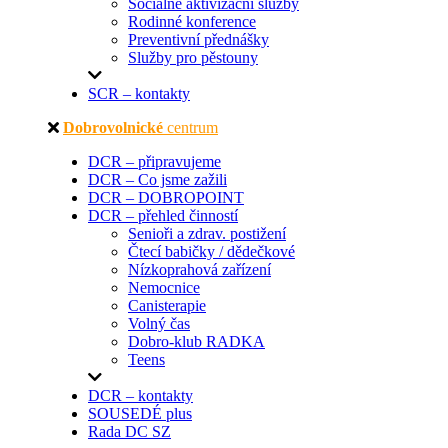
Sociálně aktivizační služby
Rodinné konference
Preventivní přednášky
Služby pro pěstouny
SCR – kontakty
Dobrovolnické
centrum
DCR – připravujeme
DCR – Co jsme zažili
DCR – DOBROPOINT
DCR – přehled činností
Senioři a zdrav. postižení
Čtecí babičky / dědečkové
Nízkoprahová zařízení
Nemocnice
Canisterapie
Volný čas
Dobro-klub RADKA
Teens
DCR – kontakty
SOUSEDÉ plus
Rada DC SZ