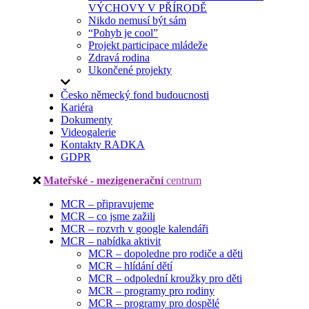
VÝCHOVY V PŘÍRODĚ
Nikdo nemusí být sám
“Pohyb je cool”
Projekt participace mládeže
Zdravá rodina
Ukončené projekty
Česko německý fond budoucnosti
Kariéra
Dokumenty
Videogalerie
Kontakty RADKA
GDPR
Mateřské - mezigenerační
centrum
MCR – připravujeme
MCR – co jsme zažili
MCR – rozvrh v google kalendáři
MCR – nabídka aktivit
MCR – dopoledne pro rodiče a děti
MCR – hlídání dětí
MCR – odpolední kroužky pro děti
MCR – programy pro rodiny
MCR – programy pro dospělé