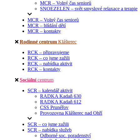
MCR – Volný čas seniorů
SNOEZELEN – svět smyslové relaxace a terapie
MCR – Volný čas seniorů
MCR – hlídání dětí
MCR – kontakty
Rodinné centrum
Klášterec
RCK – připravujeme
RCK – co jsme zažili
RCK – nabídka aktivit
RCK – kontakty
Sociální
centrum
SCR – kalendář aktivit
RADKA Kadaň 630
RADKA Kadaň 612
CSS Prunéřov
Provozovna Klášterec nad Ohří
SCR – co jsme zažili
SCR – nabídka služeb
Odborné soc. poradenství