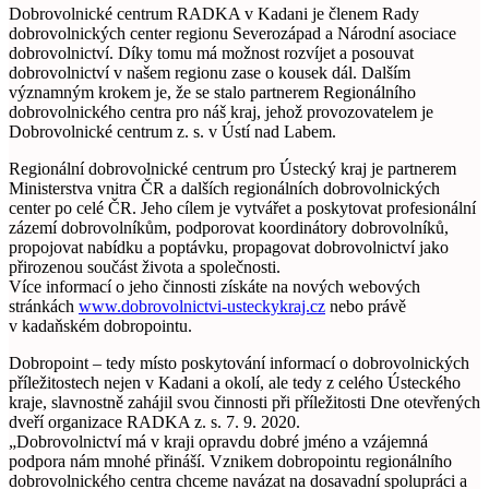
Dobrovolnické centrum RADKA v Kadani je členem Rady
dobrovolnických center regionu Severozápad a Národní asociace
dobrovolnictví. Díky tomu má možnost rozvíjet a posouvat
dobrovolnictví v našem regionu zase o kousek dál. Dalším
významným krokem je, že se stalo partnerem Regionálního
dobrovolnického centra pro náš kraj, jehož provozovatelem je
Dobrovolnické centrum z. s. v Ústí nad Labem.
Regionální dobrovolnické centrum pro Ústecký kraj je partnerem
Ministerstva vnitra ČR a dalších regionálních dobrovolnických
center po celé ČR. Jeho cílem je vytvářet a poskytovat profesionální
zázemí dobrovolníkům, podporovat koordinátory dobrovolníků,
propojovat nabídku a poptávku, propagovat dobrovolnictví jako
přirozenou součást života a společnosti.
Více informací o jeho činnosti získáte na nových webových
stránkách
www.dobrovolnictvi-
usteckykraj.cz
nebo právě
v kadaňském dobropointu.
Dobropoint – tedy místo poskytování informací o dobrovolnických
příležitostech nejen v Kadani a okolí, ale tedy z celého Ústeckého
kraje, slavnostně zahájil svou činnosti při příležitosti Dne otevřených
dveří organizace RADKA z. s. 7. 9. 2020.
„Dobrovolnictví má v kraji opravdu dobré jméno a vzájemná
podpora nám mnohé přináší. Vznikem dobropointu regionálního
dobrovolnického centra chceme navázat na dosavadní spolupráci a