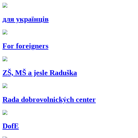
для українців
For foreigners
ZŠ, MŠ a jesle Raduška
Rada dobrovolnických center
DofE