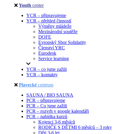
Youth
center
YCR – připravujeme
YCR – přehled činností
Výměny mládeže
Mezinárodní soutěže
DOFE
Evropský Sbor Solidarity
Členství YRC
Eurodesk
Service learning
YCR – co jsme zažili
YCR – kontakty
Plavecké
centrum
SAUNA / BIO SAUNA
PCR – připravujeme
PCR – Co jsme zažili
PCR – rozvrh v google kalendáři
PCR – nabídka kurzů
Kojenci 3-6 měsíců
RODIČE S DĚTMI 6 měsíců – 3 roky
Děti 3-6 let