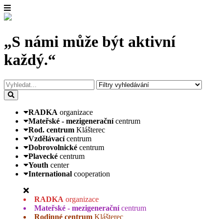
„S námi může být aktivní
každý.“
RADKA
organizace
Mateřské - mezigenerační
centrum
Rod. centrum
Klášterec
Vzdělávací
centrum
Dobrovolnické
centrum
Plavecké
centrum
Youth
center
International
cooperation
RADKA
organizace
Mateřské - mezigenerační
centrum
Rodinné centrum
Klášterec