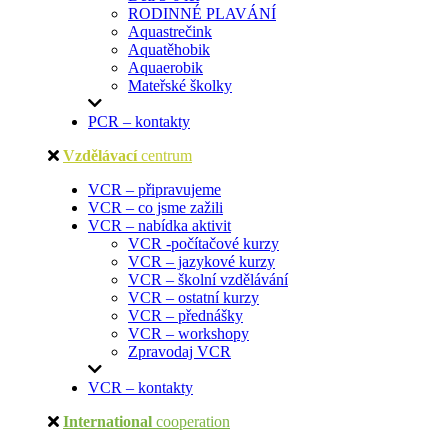
RODINNÉ PLAVÁNÍ
Aquastrečink
Aquatěhobik
Aquaerobik
Mateřské školky
PCR – kontakty
Vzdělávací
centrum
VCR – připravujeme
VCR – co jsme zažili
VCR – nabídka aktivit
VCR -počítačové kurzy
VCR – jazykové kurzy
VCR – školní vzdělávání
VCR – ostatní kurzy
VCR – přednášky
VCR – workshopy
Zpravodaj VCR
VCR – kontakty
International
cooperation