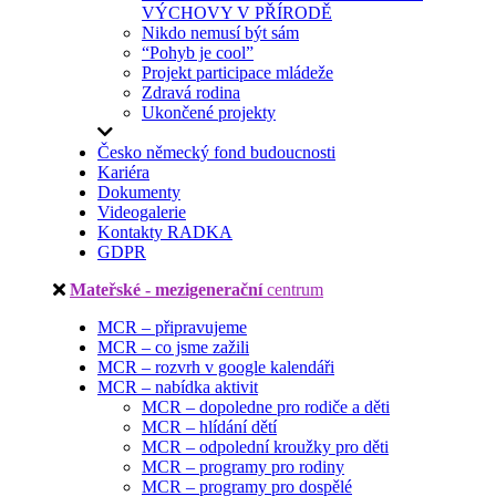
VÝCHOVY V PŘÍRODĚ
Nikdo nemusí být sám
“Pohyb je cool”
Projekt participace mládeže
Zdravá rodina
Ukončené projekty
Česko německý fond budoucnosti
Kariéra
Dokumenty
Videogalerie
Kontakty RADKA
GDPR
Mateřské - mezigenerační
centrum
MCR – připravujeme
MCR – co jsme zažili
MCR – rozvrh v google kalendáři
MCR – nabídka aktivit
MCR – dopoledne pro rodiče a děti
MCR – hlídání dětí
MCR – odpolední kroužky pro děti
MCR – programy pro rodiny
MCR – programy pro dospělé