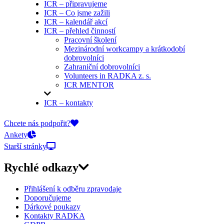
ICR – připravujeme
ICR – Co jsme zažili
ICR – kalendář akcí
ICR – přehled činností
Pracovní školení
Mezinárodní workcampy a krátkodobí
dobrovolníci
Zahraniční dobrovolníci
Volunteers in RADKA z. s.
ICR MENTOR
ICR – kontakty
On-line přihlášky
Chcete nás podpořit?
Ankety
Starší stránky
Rychlé odkazy
Přihlášení k odběru zpravodaje
Doporučujeme
Dárkové poukazy
Kontakty RADKA