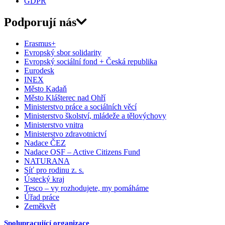
GDPR
Podporují nás
Erasmus+
Evropský sbor solidarity
Evropský sociální fond + Česká republika
Eurodesk
INEX
Město Kadaň
Město Klášterec nad Ohří
Ministerstvo práce a sociálních věcí
Ministerstvo školství, mládeže a tělovýchovy
Ministerstvo vnitra
Ministerstvo zdravotnictví
Nadace ČEZ
Nadace OSF – Active Citizens Fund
NATURANA
Síť pro rodinu z. s.
Ústecký kraj
Tesco – vy rozhodujete, my pomáháme
Úřad práce
Zeměkvět
Spolupracující organizace