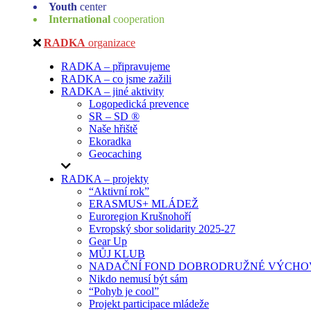
Youth
center
International
cooperation
RADKA
organizace
RADKA – připravujeme
RADKA – co jsme zažili
RADKA – jiné aktivity
Logopedická prevence
SR – SD ®
Naše hřiště
Ekoradka
Geocaching
RADKA – projekty
“Aktivní rok”
ERASMUS+ MLÁDEŽ
Euroregion Krušnohoří
Evropský sbor solidarity 2025-27
Gear Up
MŮJ KLUB
NADAČNÍ FOND DOBRODRUŽNÉ VÝCHOV
Nikdo nemusí být sám
“Pohyb je cool”
Projekt participace mládeže