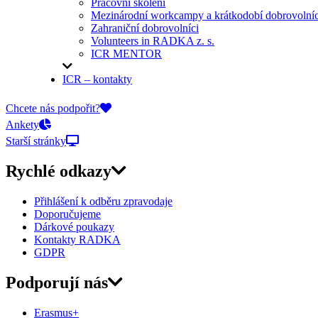
Pracovní školení
Mezinárodní workcampy a krátkodobí dobrovolníc
Zahraniční dobrovolníci
Volunteers in RADKA z. s.
ICR MENTOR
ICR – kontakty
On-line přihlášky
Chcete nás podpořit?
Ankety
Starší stránky
Rychlé odkazy
Přihlášení k odběru zpravodaje
Doporučujeme
Dárkové poukazy
Kontakty RADKA
GDPR
Podporují nás
Erasmus+