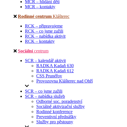
MCR – hlídání dětí
MCR – kontakty
Rodinné centrum
Klášterec
RCK – připravujeme
RCK – co jsme zažili
RCK – nabídka aktivit
RCK – kontakty
Sociální
centrum
SCR – kalendář aktivit
RADKA Kadaň 630
RADKA Kadaň 612
CSS Prunéřov
Provozovna Klášterec nad Ohří
SCR – co jsme zažili
SCR – nabídka služeb
Odborné soc. poradenství
Sociálně aktivizační služby
Rodinné konference
Preventivní přednášky
Služby pro pěstouny