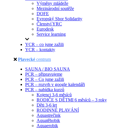
Výměny mládeže
Mezinárodní soutěže
DOFE
Evropský Sbor Solidarity
Členství YRC
Eurodesk
Service learning
YCR – co jsme zažili
YCR – kontakty
Plavecké
centrum
SAUNA / BIO SAUNA
PCR – připravujeme
PCR – Co jsme zažili
PCR – rozvrh v google kalendáři
PCR – nabídka kurzů
Kojenci 3-6 měsíců
RODIČE S DĚTMI 6 měsíců – 3 roky
Děti 3-6 let
RODINNÉ PLAVÁNÍ
Aquastrečink
Aquatěhobik
Aquaerobik