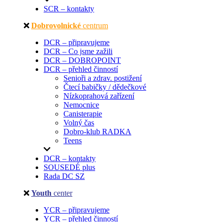
SCR – kontakty
Dobrovolnické
centrum
DCR – připravujeme
DCR – Co jsme zažili
DCR – DOBROPOINT
DCR – přehled činností
Senioři a zdrav. postižení
Čtecí babičky / dědečkové
Nízkoprahová zařízení
Nemocnice
Canisterapie
Volný čas
Dobro-klub RADKA
Teens
DCR – kontakty
SOUSEDÉ plus
Rada DC SZ
Youth
center
YCR – připravujeme
YCR – přehled činností