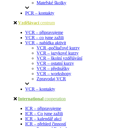
Mateřské školky
PCR – kontakty
Vzdělávací
centrum
VCR – připravujeme
VCR – co jsme zažili
VCR – nabídka aktivit
VCR -počítačové kurzy
VCR – jazykové kurzy
VCR – školní vzdělávání
VCR – ostatní kurzy
VCR – přednášky
VCR – workshopy
Zpravodaj VCR
VCR – kontakty
International
cooperation
ICR – připravujeme
ICR – Co jsme zažili
ICR – kalendář akcí
ICR – přehled činností