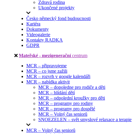
Zdravá rodina
Ukončené projekty
Česko německý fond budoucnosti
Kariéra
Dokumenty
Videogalerie
Kontakty RADKA
GDPR
Mateřské - mezigenerační
centrum
MCR – připravujeme
MCR – co jsme zažili
MCR – rozvrh v google kalendáři
MCR – nabídka aktivit
MCR – dopoledne pro rodiče a děti
MCR – hlídání dětí
MCR – odpolední kroužky pro děti
MCR – programy pro rodiny
MCR – programy pro dospělé
MCR – Volný čas seniorů
SNOEZELEN – svět smyslové relaxace a terapie
MCR – Volný čas seniorů