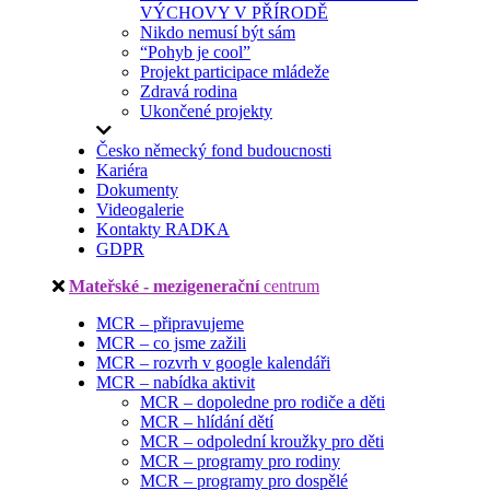
VÝCHOVY V PŘÍRODĚ
Nikdo nemusí být sám
“Pohyb je cool”
Projekt participace mládeže
Zdravá rodina
Ukončené projekty
Česko německý fond budoucnosti
Kariéra
Dokumenty
Videogalerie
Kontakty RADKA
GDPR
Mateřské - mezigenerační
centrum
MCR – připravujeme
MCR – co jsme zažili
MCR – rozvrh v google kalendáři
MCR – nabídka aktivit
MCR – dopoledne pro rodiče a děti
MCR – hlídání dětí
MCR – odpolední kroužky pro děti
MCR – programy pro rodiny
MCR – programy pro dospělé