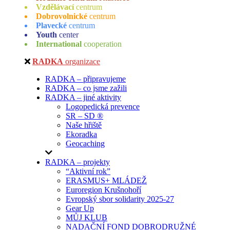
Vzdělávací
centrum
Dobrovolnické
centrum
Plavecké
centrum
Youth
center
International
cooperation
RADKA
organizace
RADKA – připravujeme
RADKA – co jsme zažili
RADKA – jiné aktivity
Logopedická prevence
SR – SD ®
Naše hřiště
Ekoradka
Geocaching
RADKA – projekty
“Aktivní rok”
ERASMUS+ MLÁDEŽ
Euroregion Krušnohoří
Evropský sbor solidarity 2025-27
Gear Up
MŮJ KLUB
NADAČNÍ FOND DOBRODRUŽNÉ