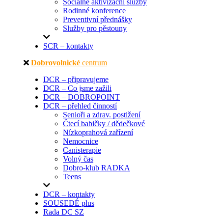
Sociálně aktivizační služby
Rodinné konference
Preventivní přednášky
Služby pro pěstouny
SCR – kontakty
Dobrovolnické
centrum
DCR – připravujeme
DCR – Co jsme zažili
DCR – DOBROPOINT
DCR – přehled činností
Senioři a zdrav. postižení
Čtecí babičky / dědečkové
Nízkoprahová zařízení
Nemocnice
Canisterapie
Volný čas
Dobro-klub RADKA
Teens
DCR – kontakty
SOUSEDÉ plus
Rada DC SZ