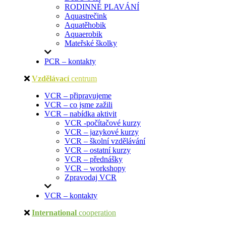
RODINNÉ PLAVÁNÍ
Aquastrečink
Aquatěhobik
Aquaerobik
Mateřské školky
PCR – kontakty
Vzdělávací
centrum
VCR – připravujeme
VCR – co jsme zažili
VCR – nabídka aktivit
VCR -počítačové kurzy
VCR – jazykové kurzy
VCR – školní vzdělávání
VCR – ostatní kurzy
VCR – přednášky
VCR – workshopy
Zpravodaj VCR
VCR – kontakty
International
cooperation