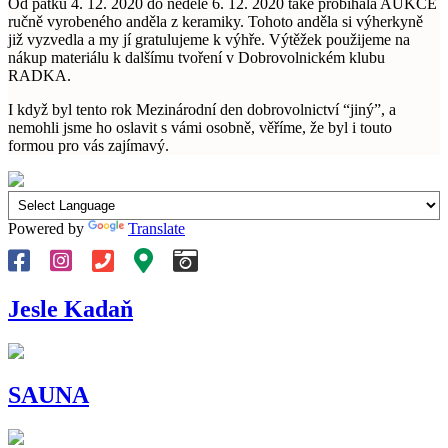
Od pátku 4. 12. 2020 do neděle 6. 12. 2020 také probíhala AUKCE
ručně vyrobeného anděla z keramiky. Tohoto anděla si výherkyně
již vyzvedla a my jí gratulujeme k výhře. Výtěžek použijeme na
nákup materiálu k dalšímu tvoření v Dobrovolnickém klubu
RADKA.
I když byl tento rok Mezinárodní den dobrovolnictví “jiný”, a
nemohli jsme ho oslavit s vámi osobně, věříme, že byl i touto
formou pro vás zajímavý.
Powered by
Translate
Jesle Kadaň
SAUNA