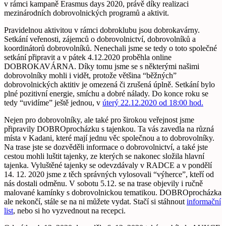
v rámci kampaně Erasmus days 2020, právě díky realizaci
mezinárodních dobrovolnických programů a aktivit.
Pravidelnou aktivitou v rámci dobroklubu jsou dobrokavárny.
Setkání veřenosti, zájemců o dobrovolnictví, dobrovolníků a
koordinátorů dobrovolníků. Nenechali jsme se tedy o toto společné
setkání připravit a v pátek 4.12.2020 proběhla online
DOBROKAVÁRNA. Díky tomu jsme se s některými našimi
dobrovolníky mohli i vidět, protože většina “běžných”
dobrovolnických aktitiv je omezená či zrušená úplně. Setkání bylo
plné pozitivní energie, smíchu a dobré nálady. Do konce roku se
tedy “uvidíme” ještě jednou, v
úterý 22.12.2020 od 18:00 hod.
Nejen pro dobrovolníky, ale také pro širokou veřejnost jsme
připravily DOBROprocházku s tajenkou. Ta vás zavedla na různá
místa v Kadani, které mají jednu věc společnou a to dobrovolníky.
Na trase jste se dozvěděli informace o dobrovolnictví, a také jste
cestou mohli luštit tajenky, ze kterých se nakonec složila hlavní
tajenka. Vyluštěné tajenky se odevzdávaly v RADCE a v pondělí
14. 12. 2020 jsme z těch správných vylosovali “výherce”, kteří od
nás dostali odměnu. V sobotu 5.12. se na trase objevily i ručně
malované kamínky s dobrovolnickou tematikou. DOBROprocházka
ale nekončí, stále se na ni můžete vydat. Stačí si stáhnout
informační
list
, nebo si ho vyzvednout na recepci.