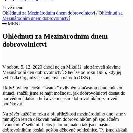
Levé menu
Ohlédnutí za Mezinárodním dnem dobrovolnictví
/
Ohlédnutí za
Mezinárodním dnem dobrovolnictví
MENU
Ohlédnutí za Mezinárodním dnem
dobrovolnictví
V sobotu 5. 12. 2020 chodí nejen Mikuláš, ale zároveň slavíme
Mezinárodní den dobrovolnictví. Slaví se od roku 1985, kdy jej
vyhlásila Organizace spojených národů (OSN).
I když byl ten letošní “svátek” ovlivněn současnou pandemickou
situací, snažili jsme se najít možnosti, jak dobrovolnictví dostat do
podvědomí dalších lidí a všem našim dobrovolníkům zároveň
poděkovat.
Na závěr každého roku a při příležitosti mezinárodního dne jsme v
minulých letech děkovali našim dobrovolníkům při společném
“vánočním” setkání. Letos je tomu jinak a tak jsme našim
dobrovolníkům poslali poštou děkovné pohlednice. Ty jsme získali