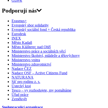
GDPR
Podporují nás
Erasmus+
Evropský sbor solidarity
Evropský sociální fond + Česká republika
Eurodesk
INEX
Město Kadaň
Město Klášterec nad Ohří
Ministerstvo práce a sociálních věcí
Ministerstvo školství, mládeže a tělovýchovy
Ministerstvo vnitra
Ministerstvo zdravotnictví
Nadace ČEZ
Nadace OSF – Active Citizens Fund
NATURANA
Síť pro rodinu z. s.
Ústecký kraj
Tesco – vy rozhodujete, my pomáháme
Úřad práce
Zeměkvět
Spolupracující organizace