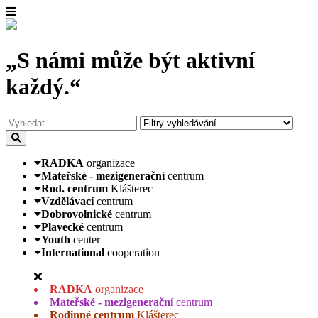
„S námi může být aktivní
každý.“
RADKA
organizace
Mateřské - mezigenerační
centrum
Rod. centrum
Klášterec
Vzdělávací
centrum
Dobrovolnické
centrum
Plavecké
centrum
Youth
center
International
cooperation
RADKA
organizace
Mateřské - mezigenerační
centrum
Rodinné centrum
Klášterec