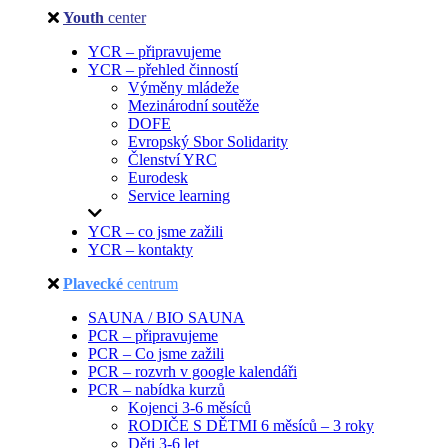
Youth
center
YCR – připravujeme
YCR – přehled činností
Výměny mládeže
Mezinárodní soutěže
DOFE
Evropský Sbor Solidarity
Členství YRC
Eurodesk
Service learning
YCR – co jsme zažili
YCR – kontakty
Plavecké
centrum
SAUNA / BIO SAUNA
PCR – připravujeme
PCR – Co jsme zažili
PCR – rozvrh v google kalendáři
PCR – nabídka kurzů
Kojenci 3-6 měsíců
RODIČE S DĚTMI 6 měsíců – 3 roky
Děti 3-6 let