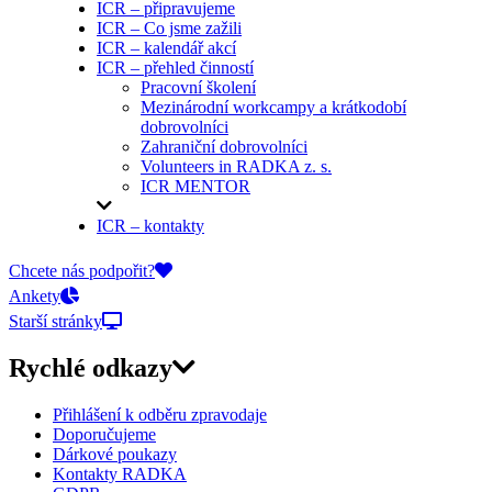
ICR – připravujeme
ICR – Co jsme zažili
ICR – kalendář akcí
ICR – přehled činností
Pracovní školení
Mezinárodní workcampy a krátkodobí
dobrovolníci
Zahraniční dobrovolníci
Volunteers in RADKA z. s.
ICR MENTOR
ICR – kontakty
On-line přihlášky
Chcete nás podpořit?
Ankety
Starší stránky
Rychlé odkazy
Přihlášení k odběru zpravodaje
Doporučujeme
Dárkové poukazy
Kontakty RADKA