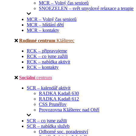
MCR – Volný čas seniorů
SNOEZELEN – svět smyslové relaxace a terapie
MCR – Volný čas seniorů
MCR – hlídání dětí
MCR – kontakty
Rodinné centrum
Klášterec
RCK – připravujeme
RCK – co jsme zažili
RCK – nabídka aktivit
RCK – kontakty
Sociální
centrum
SCR – kalendář aktivit
RADKA Kadaň 630
RADKA Kadaň 612
CSS Prunéřov
Provozovna Klášterec nad Ohří
SCR – co jsme zažili
SCR – nabídka služeb
Odborné soc. poradenství