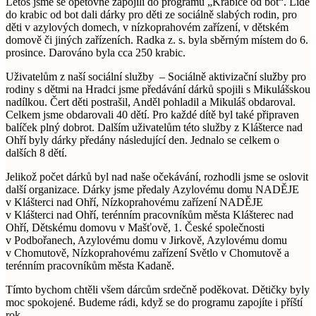
Letos jsme se opětovně zapojili do programu „Krabice od bot“. Lidé
do krabic od bot dali dárky pro děti ze sociálně slabých rodin, pro
děti v azylových domech, v nízkoprahovém zařízení, v dětském
domově či jiných zařízeních. Radka z. s. byla sběrným místem do 6.
prosince. Darováno byla cca 250 krabic.
Uživatelům z naší sociální služby – Sociálně aktivizační služby pro
rodiny s dětmi na Hradci jsme předávání dárků spojili s Mikulášskou
nadílkou. Čert děti postrašil, Anděl pohladil a Mikuláš obdaroval.
Celkem jsme obdarovali 40 dětí. Pro každé dítě byl také připraven
balíček plný dobrot. Dalším uživatelům této služby z Klášterce nad
Ohří byly dárky předány následující den. Jednalo se celkem o
dalších 8 dětí.
Jelikož počet dárků byl nad naše očekávání, rozhodli jsme se oslovit
další organizace. Dárky jsme předaly Azylovému domu NADĚJE
v Klášterci nad Ohří, Nízkoprahovému zařízení NADĚJE
v Klášterci nad Ohří, terénním pracovníkům města Klášterec nad
Ohří, Dětskému domovu v Mašťově, 1. České společnosti
v Podbořanech, Azylovému domu v Jirkově, Azylovému domu
v Chomutově, Nízkoprahovému zařízení Světlo v Chomutově a
terénním pracovníkům města Kadaně.
Tímto bychom chtěli všem dárcům srdečně poděkovat. Dětičky byly
moc spokojené. Budeme rádi, když se do programu zapojíte i příští
rok.