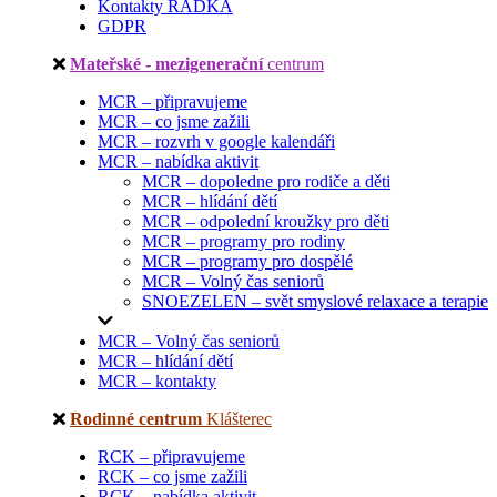
Kontakty RADKA
GDPR
Mateřské - mezigenerační
centrum
MCR – připravujeme
MCR – co jsme zažili
MCR – rozvrh v google kalendáři
MCR – nabídka aktivit
MCR – dopoledne pro rodiče a děti
MCR – hlídání dětí
MCR – odpolední kroužky pro děti
MCR – programy pro rodiny
MCR – programy pro dospělé
MCR – Volný čas seniorů
SNOEZELEN – svět smyslové relaxace a terapie
MCR – Volný čas seniorů
MCR – hlídání dětí
MCR – kontakty
Rodinné centrum
Klášterec
RCK – připravujeme
RCK – co jsme zažili
RCK – nabídka aktivit