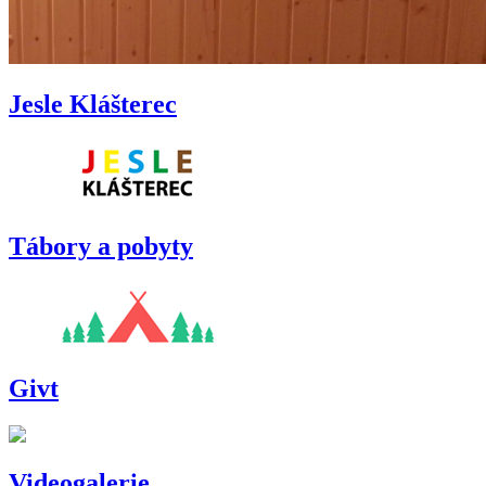
Jesle Klášterec
Tábory a pobyty
Givt
Videogalerie