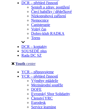
DCR – přehled činností
Senioři a zdrav. postižení
Čtecí babičky / dědečkové
Nízkoprahová zařízení
Nemocnice
Canisterapie
Volný čas
Dobro-klub RADKA
Teens
DCR – kontakty
SOUSEDÉ plus
Rada DC SZ
Youth
center
YCR – připravujeme
YCR – přehled činností
Výměny mládeže
Mezinárodní soutěže
DOFE
Evropský Sbor Solidarity
Členství YRC
Eurodesk
Service learning