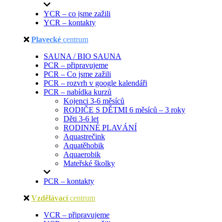
YCR – co jsme zažili
YCR – kontakty
Plavecké
centrum
SAUNA / BIO SAUNA
PCR – připravujeme
PCR – Co jsme zažili
PCR – rozvrh v google kalendáři
PCR – nabídka kurzů
Kojenci 3-6 měsíců
RODIČE S DĚTMI 6 měsíců – 3 roky
Děti 3-6 let
RODINNÉ PLAVÁNÍ
Aquastrečink
Aquatěhobik
Aquaerobik
Mateřské školky
PCR – kontakty
Vzdělávací
centrum
VCR – připravujeme