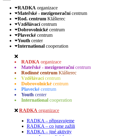
RADKA
organizace
Mateřské - mezigenerační
centrum
Rod. centrum
Klášterec
Vzdělávací
centrum
Dobrovolnické
centrum
Plavecké
centrum
Youth
center
International
cooperation
RADKA
organizace
Mateřské - mezigenerační
centrum
Rodinné centrum
Klášterec
Vzdělávací
centrum
Dobrovolnické
centrum
Plavecké
centrum
Youth
center
International
cooperation
RADKA
organizace
RADKA – připravujeme
RADKA – co jsme zažili
RADKA – jiné aktivity