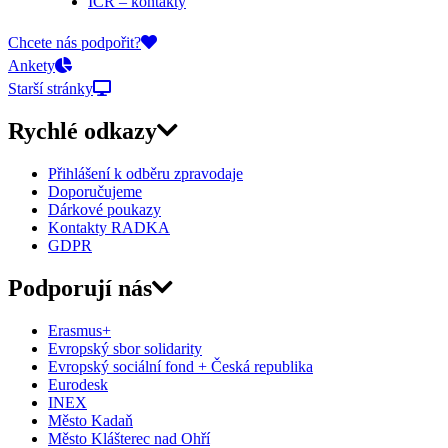
ICR – kontakty
On-line přihlášky
Chcete nás podpořit?
Ankety
Starší stránky
Rychlé odkazy
Přihlášení k odběru zpravodaje
Doporučujeme
Dárkové poukazy
Kontakty RADKA
GDPR
Podporují nás
Erasmus+
Evropský sbor solidarity
Evropský sociální fond + Česká republika
Eurodesk
INEX
Město Kadaň
Město Klášterec nad Ohří