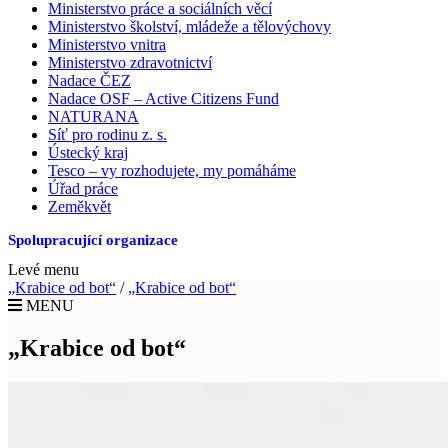
Ministerstvo práce a sociálních věcí
Ministerstvo školství, mládeže a tělovýchovy
Ministerstvo vnitra
Ministerstvo zdravotnictví
Nadace ČEZ
Nadace OSF – Active Citizens Fund
NATURANA
Síť pro rodinu z. s.
Ústecký kraj
Tesco – vy rozhodujete, my pomáháme
Úřad práce
Zeměkvět
Spolupracující organizace
Levé menu
„Krabice od bot“
/
„Krabice od bot“
MENU
„Krabice od bot“