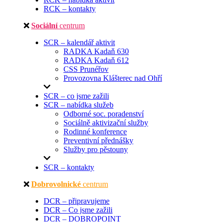
RCK – kontakty
Sociální
centrum
SCR – kalendář aktivit
RADKA Kadaň 630
RADKA Kadaň 612
CSS Prunéřov
Provozovna Klášterec nad Ohří
SCR – co jsme zažili
SCR – nabídka služeb
Odborné soc. poradenství
Sociálně aktivizační služby
Rodinné konference
Preventivní přednášky
Služby pro pěstouny
SCR – kontakty
Dobrovolnické
centrum
DCR – připravujeme
DCR – Co jsme zažili
DCR – DOBROPOINT