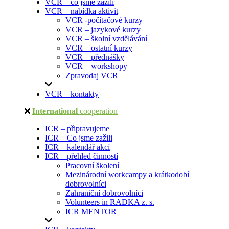
VCR – co jsme zažili
VCR – nabídka aktivit
VCR -počítačové kurzy
VCR – jazykové kurzy
VCR – školní vzdělávání
VCR – ostatní kurzy
VCR – přednášky
VCR – workshopy
Zpravodaj VCR
VCR – kontakty
International
cooperation
ICR – připravujeme
ICR – Co jsme zažili
ICR – kalendář akcí
ICR – přehled činností
Pracovní školení
Mezinárodní workcampy a krátkodobí
dobrovolníci
Zahraniční dobrovolníci
Volunteers in RADKA z. s.
ICR MENTOR