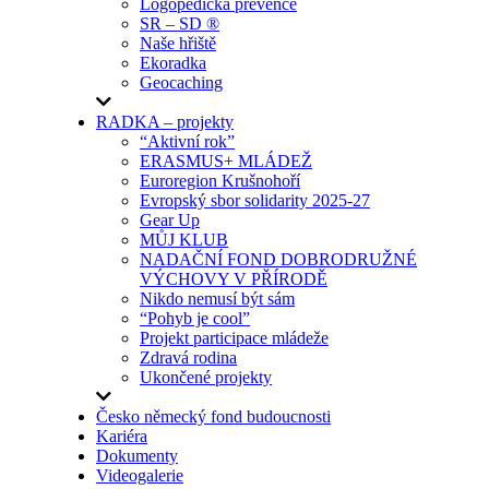
Logopedická prevence
SR – SD ®
Naše hřiště
Ekoradka
Geocaching
RADKA – projekty
“Aktivní rok”
ERASMUS+ MLÁDEŽ
Euroregion Krušnohoří
Evropský sbor solidarity 2025-27
Gear Up
MŮJ KLUB
NADAČNÍ FOND DOBRODRUŽNÉ
VÝCHOVY V PŘÍRODĚ
Nikdo nemusí být sám
“Pohyb je cool”
Projekt participace mládeže
Zdravá rodina
Ukončené projekty
Česko německý fond budoucnosti
Kariéra
Dokumenty
Videogalerie