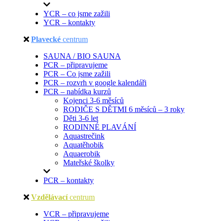
YCR – co jsme zažili
YCR – kontakty
Plavecké
centrum
SAUNA / BIO SAUNA
PCR – připravujeme
PCR – Co jsme zažili
PCR – rozvrh v google kalendáři
PCR – nabídka kurzů
Kojenci 3-6 měsíců
RODIČE S DĚTMI 6 měsíců – 3 roky
Děti 3-6 let
RODINNÉ PLAVÁNÍ
Aquastrečink
Aquatěhobik
Aquaerobik
Mateřské školky
PCR – kontakty
Vzdělávací
centrum
VCR – připravujeme