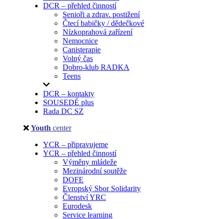
DCR – přehled činností
Senioři a zdrav. postižení
Čtecí babičky / dědečkové
Nízkoprahová zařízení
Nemocnice
Canisterapie
Volný čas
Dobro-klub RADKA
Teens
DCR – kontakty
SOUSEDÉ plus
Rada DC SZ
Youth
center
YCR – připravujeme
YCR – přehled činností
Výměny mládeže
Mezinárodní soutěže
DOFE
Evropský Sbor Solidarity
Členství YRC
Eurodesk
Service learning