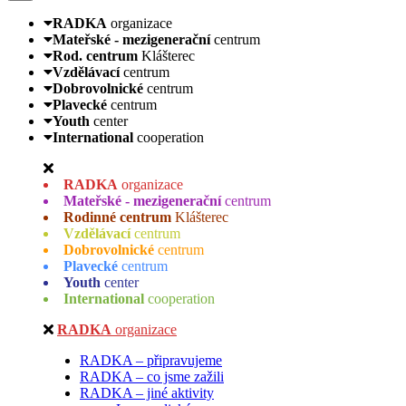
RADKA
organizace
Mateřské - mezigenerační
centrum
Rod. centrum
Klášterec
Vzdělávací
centrum
Dobrovolnické
centrum
Plavecké
centrum
Youth
center
International
cooperation
RADKA
organizace
Mateřské - mezigenerační
centrum
Rodinné centrum
Klášterec
Vzdělávací
centrum
Dobrovolnické
centrum
Plavecké
centrum
Youth
center
International
cooperation
RADKA
organizace
RADKA – připravujeme
RADKA – co jsme zažili
RADKA – jiné aktivity