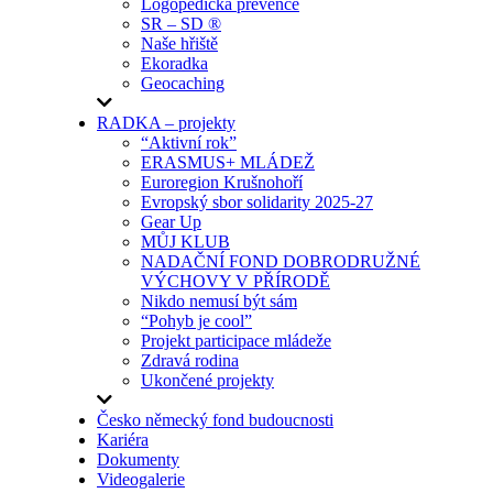
Logopedická prevence
SR – SD ®
Naše hřiště
Ekoradka
Geocaching
RADKA – projekty
“Aktivní rok”
ERASMUS+ MLÁDEŽ
Euroregion Krušnohoří
Evropský sbor solidarity 2025-27
Gear Up
MŮJ KLUB
NADAČNÍ FOND DOBRODRUŽNÉ
VÝCHOVY V PŘÍRODĚ
Nikdo nemusí být sám
“Pohyb je cool”
Projekt participace mládeže
Zdravá rodina
Ukončené projekty
Česko německý fond budoucnosti
Kariéra
Dokumenty
Videogalerie