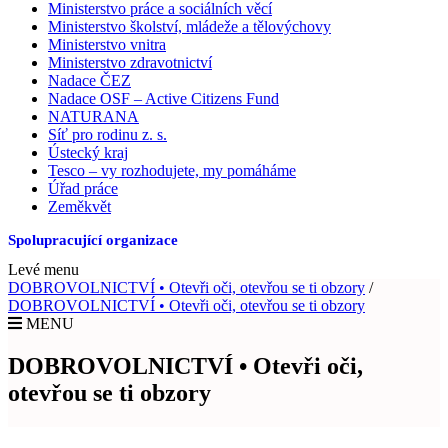
Ministerstvo práce a sociálních věcí
Ministerstvo školství, mládeže a tělovýchovy
Ministerstvo vnitra
Ministerstvo zdravotnictví
Nadace ČEZ
Nadace OSF – Active Citizens Fund
NATURANA
Síť pro rodinu z. s.
Ústecký kraj
Tesco – vy rozhodujete, my pomáháme
Úřad práce
Zeměkvět
Spolupracující organizace
Levé menu
DOBROVOLNICTVÍ • Otevři oči, otevřou se ti obzory
/
DOBROVOLNICTVÍ • Otevři oči, otevřou se ti obzory
MENU
DOBROVOLNICTVÍ • Otevři oči,
otevřou se ti obzory