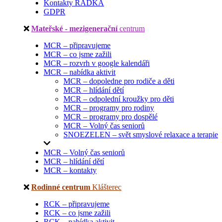
Kontakty RADKA
GDPR
Mateřské - mezigenerační
centrum
MCR – připravujeme
MCR – co jsme zažili
MCR – rozvrh v google kalendáři
MCR – nabídka aktivit
MCR – dopoledne pro rodiče a děti
MCR – hlídání dětí
MCR – odpolední kroužky pro děti
MCR – programy pro rodiny
MCR – programy pro dospělé
MCR – Volný čas seniorů
SNOEZELEN – svět smyslové relaxace a terapie
MCR – Volný čas seniorů
MCR – hlídání dětí
MCR – kontakty
Rodinné centrum
Klášterec
RCK – připravujeme
RCK – co jsme zažili
RCK – nabídka aktivit