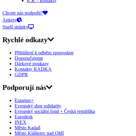
ICR – kontakty
On-line přihlášky
Chcete nás podpořit?
Ankety
Starší stránky
Rychlé odkazy
Přihlášení k odběru zpravodaje
Doporučujeme
Dárkové poukazy
Kontakty RADKA
GDPR
Podporují nás
Erasmus+
Evropský sbor solidarity
Evropský sociální fond + Česká republika
Eurodesk
INEX
Město Kadaň
Město Klášterec nad Ohří