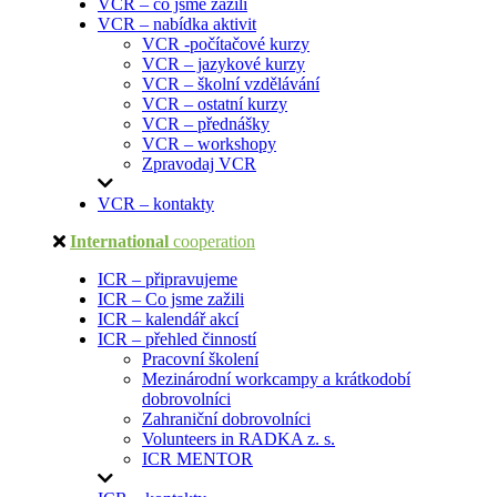
VCR – co jsme zažili
VCR – nabídka aktivit
VCR -počítačové kurzy
VCR – jazykové kurzy
VCR – školní vzdělávání
VCR – ostatní kurzy
VCR – přednášky
VCR – workshopy
Zpravodaj VCR
VCR – kontakty
International
cooperation
ICR – připravujeme
ICR – Co jsme zažili
ICR – kalendář akcí
ICR – přehled činností
Pracovní školení
Mezinárodní workcampy a krátkodobí
dobrovolníci
Zahraniční dobrovolníci
Volunteers in RADKA z. s.
ICR MENTOR