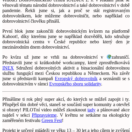
věnovali tématu národní dobrovolnictví a také dobrovolnictví v době
pandemie. Řekli jsme si, jak a proč se stát registrovaným
dobrovolníkem, kde můžeme dobrovolničit, nebo například co
dobrovolnictví člověku přináší.
První blok jsme zakončili dobrovolnickým kvízem na platformě
Kahoot!, díky kterému jsme se například dozvěděli, kdo sdružuje
dobrovolnická centra v České republice nebo který den je
mezinárodním dnem dobrovolnictví.
Po kvízu už jsme se vrhli na dobrovolnictví v
zahraničí.
Představili jsme si krátkodobé workcampy, které zprostředkovává
INEX
Sdružení dobrovolných aktivit a binacionální dobrovolnou
službu fungující mezi Českou republikou a Německem. Na závěr
jsme si představili kampaň
Evropský dobrovolník
a seznámili se s
dobrovolnictvím v rámci
Evropského sboru solidarity
.
Přinášíme ti rok plný super akcí, do kterých se můžeš zapojit i ty.
Přispěješ tím dobré věci, staneš se součástí super komunity a otevřeš
si obzory! PILOTní video můžeš zkouknout
tady
a plánované akce
najdeš v sekci
Připravujeme
. V květnu se setkáme na ekologicky
zaměřeném festivalu
Green Fest
!
Projekt je určený mládeži ve věku 13 – 30 let a jeho cílem je zvýšení