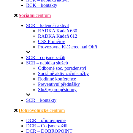
RCK – kontakty
Sociální
centrum
SCR – kalendář aktivit
RADKA Kadaň 630
RADKA Kadaň 612
CSS Prunéřov
Provozovna Klášterec nad Ohří
SCR – co jsme zažili
SCR – nabídka služeb
Odborné soc. poradenství
Sociálně aktivizační služby
Rodinné konference
Preventivní přednášky
Služby pro pěstouny
SCR – kontakty
Dobrovolnické
centrum
DCR – připravujeme
DCR – Co jsme zažili
DCR – DOBROPOINT