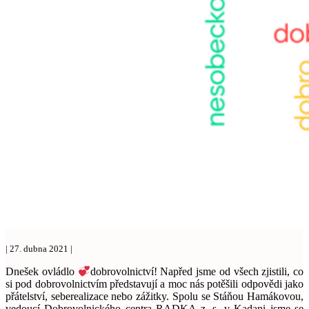
| 27. dubna 2021 |
Dnešek ovládlo
dobrovolnictví! Napřed jsme od všech zjistili, co
si pod dobrovolnictvím představují a moc nás potěšili odpovědi jako
přátelství, seberealizace nebo zážitky. Spolu se Stáňou Hamákovou,
vedoucí Dobrovolnického centra RADKA z. s. v Kadani jsme se