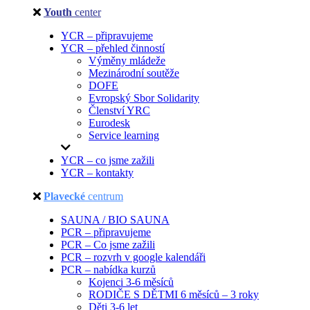
Youth
center
YCR – připravujeme
YCR – přehled činností
Výměny mládeže
Mezinárodní soutěže
DOFE
Evropský Sbor Solidarity
Členství YRC
Eurodesk
Service learning
YCR – co jsme zažili
YCR – kontakty
Plavecké
centrum
SAUNA / BIO SAUNA
PCR – připravujeme
PCR – Co jsme zažili
PCR – rozvrh v google kalendáři
PCR – nabídka kurzů
Kojenci 3-6 měsíců
RODIČE S DĚTMI 6 měsíců – 3 roky
Děti 3-6 let