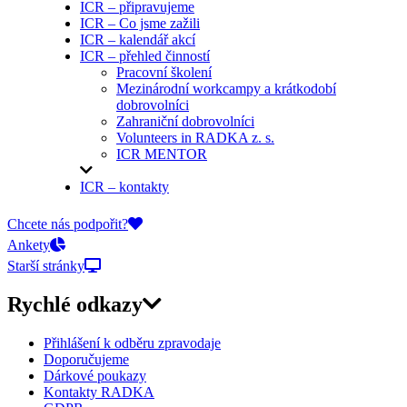
ICR – připravujeme
ICR – Co jsme zažili
ICR – kalendář akcí
ICR – přehled činností
Pracovní školení
Mezinárodní workcampy a krátkodobí
dobrovolníci
Zahraniční dobrovolníci
Volunteers in RADKA z. s.
ICR MENTOR
ICR – kontakty
On-line přihlášky
Chcete nás podpořit?
Ankety
Starší stránky
Rychlé odkazy
Přihlášení k odběru zpravodaje
Doporučujeme
Dárkové poukazy
Kontakty RADKA