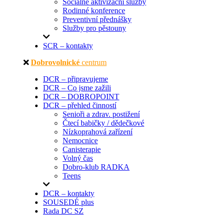
Sociálně aktivizační služby
Rodinné konference
Preventivní přednášky
Služby pro pěstouny
SCR – kontakty
Dobrovolnické
centrum
DCR – připravujeme
DCR – Co jsme zažili
DCR – DOBROPOINT
DCR – přehled činností
Senioři a zdrav. postižení
Čtecí babičky / dědečkové
Nízkoprahová zařízení
Nemocnice
Canisterapie
Volný čas
Dobro-klub RADKA
Teens
DCR – kontakty
SOUSEDÉ plus
Rada DC SZ