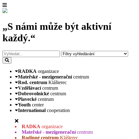
„S námi může být aktivní
každý.“
RADKA
organizace
Mateřské - mezigenerační
centrum
Rod. centrum
Klášterec
Vzdělávací
centrum
Dobrovolnické
centrum
Plavecké
centrum
Youth
center
International
cooperation
RADKA
organizace
Mateřské - mezigenerační
centrum
Rodinné centrum
Klášterec