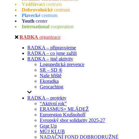
Vzdělávací
centrum
Dobrovolnické
centrum
Plavecké
centrum
Youth
center
International
cooperation
RADKA
organizace
RADKA – připravujeme
RADKA – co jsme zažili
RADKA – jiné aktivity
Logopedická prevence
SR – SD ®
Naše hřiště
Ekoradka
Geocaching
RADKA – projekty
“Aktivní rok”
ERASMUS+ MLÁDEŽ
Euroregion Krušnohoří
Evropský sbor solidarity 2025-27
Gear Up
MŮJ KLUB
NADAČNÍ FOND DOBRODRUŽNÉ