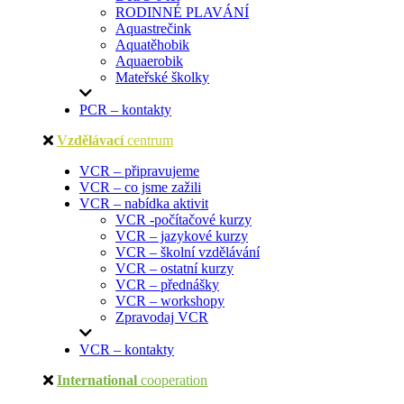
RODINNÉ PLAVÁNÍ
Aquastrečink
Aquatěhobik
Aquaerobik
Mateřské školky
PCR – kontakty
Vzdělávací
centrum
VCR – připravujeme
VCR – co jsme zažili
VCR – nabídka aktivit
VCR -počítačové kurzy
VCR – jazykové kurzy
VCR – školní vzdělávání
VCR – ostatní kurzy
VCR – přednášky
VCR – workshopy
Zpravodaj VCR
VCR – kontakty
International
cooperation