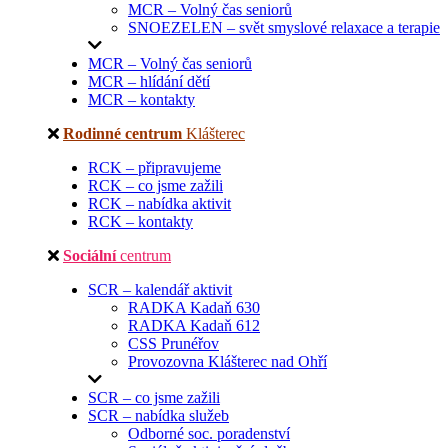
MCR – Volný čas seniorů
SNOEZELEN – svět smyslové relaxace a terapie
MCR – Volný čas seniorů
MCR – hlídání dětí
MCR – kontakty
Rodinné centrum
Klášterec
RCK – připravujeme
RCK – co jsme zažili
RCK – nabídka aktivit
RCK – kontakty
Sociální
centrum
SCR – kalendář aktivit
RADKA Kadaň 630
RADKA Kadaň 612
CSS Prunéřov
Provozovna Klášterec nad Ohří
SCR – co jsme zažili
SCR – nabídka služeb
Odborné soc. poradenství