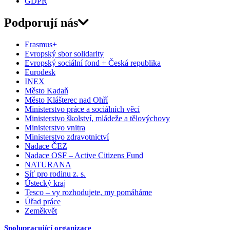
GDPR
Podporují nás
Erasmus+
Evropský sbor solidarity
Evropský sociální fond + Česká republika
Eurodesk
INEX
Město Kadaň
Město Klášterec nad Ohří
Ministerstvo práce a sociálních věcí
Ministerstvo školství, mládeže a tělovýchovy
Ministerstvo vnitra
Ministerstvo zdravotnictví
Nadace ČEZ
Nadace OSF – Active Citizens Fund
NATURANA
Síť pro rodinu z. s.
Ústecký kraj
Tesco – vy rozhodujete, my pomáháme
Úřad práce
Zeměkvět
Spolupracující organizace