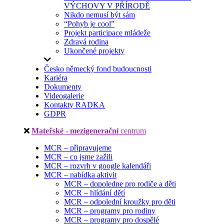
VÝCHOVY V PŘÍRODĚ
Nikdo nemusí být sám
“Pohyb je cool”
Projekt participace mládeže
Zdravá rodina
Ukončené projekty
Česko německý fond budoucnosti
Kariéra
Dokumenty
Videogalerie
Kontakty RADKA
GDPR
Mateřské - mezigenerační
centrum
MCR – připravujeme
MCR – co jsme zažili
MCR – rozvrh v google kalendáři
MCR – nabídka aktivit
MCR – dopoledne pro rodiče a děti
MCR – hlídání dětí
MCR – odpolední kroužky pro děti
MCR – programy pro rodiny
MCR – programy pro dospělé