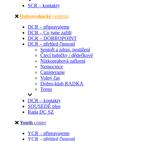
SCR – kontakty
Dobrovolnické
centrum
DCR – připravujeme
DCR – Co jsme zažili
DCR – DOBROPOINT
DCR – přehled činností
Senioři a zdrav. postižení
Čtecí babičky / dědečkové
Nízkoprahová zařízení
Nemocnice
Canisterapie
Volný čas
Dobro-klub RADKA
Teens
DCR – kontakty
SOUSEDÉ plus
Rada DC SZ
Youth
center
YCR – připravujeme
YCR – přehled činností