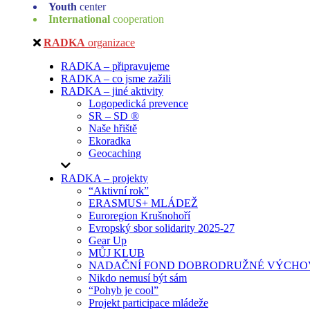
Youth
center
International
cooperation
RADKA
organizace
RADKA – připravujeme
RADKA – co jsme zažili
RADKA – jiné aktivity
Logopedická prevence
SR – SD ®
Naše hřiště
Ekoradka
Geocaching
RADKA – projekty
“Aktivní rok”
ERASMUS+ MLÁDEŽ
Euroregion Krušnohoří
Evropský sbor solidarity 2025-27
Gear Up
MŮJ KLUB
NADAČNÍ FOND DOBRODRUŽNÉ VÝCHOV
Nikdo nemusí být sám
“Pohyb je cool”
Projekt participace mládeže