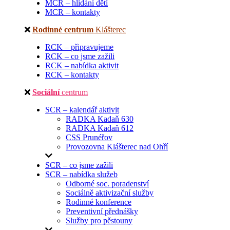
MCR – hlídání dětí
MCR – kontakty
Rodinné centrum
Klášterec
RCK – připravujeme
RCK – co jsme zažili
RCK – nabídka aktivit
RCK – kontakty
Sociální
centrum
SCR – kalendář aktivit
RADKA Kadaň 630
RADKA Kadaň 612
CSS Prunéřov
Provozovna Klášterec nad Ohří
SCR – co jsme zažili
SCR – nabídka služeb
Odborné soc. poradenství
Sociálně aktivizační služby
Rodinné konference
Preventivní přednášky
Služby pro pěstouny