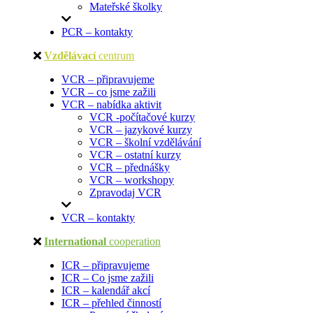
Mateřské školky
PCR – kontakty
Vzdělávací
centrum
VCR – připravujeme
VCR – co jsme zažili
VCR – nabídka aktivit
VCR -počítačové kurzy
VCR – jazykové kurzy
VCR – školní vzdělávání
VCR – ostatní kurzy
VCR – přednášky
VCR – workshopy
Zpravodaj VCR
VCR – kontakty
International
cooperation
ICR – připravujeme
ICR – Co jsme zažili
ICR – kalendář akcí
ICR – přehled činností