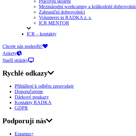
Pracovní školení
Mezinárodní workcampy a krátkodobí dobrovolníc
Zahraniční dobrovolníci
Volunteers in RADKA z. s.
ICR MENTOR
ICR – kontakty
On-line přihlášky
Chcete nás podpořit?
Ankety
Starší stránky
Rychlé odkazy
Přihlášení k odběru zpravodaje
Doporučujeme
Dárkové poukazy
Kontakty RADKA
GDPR
Podporují nás
Erasmus+