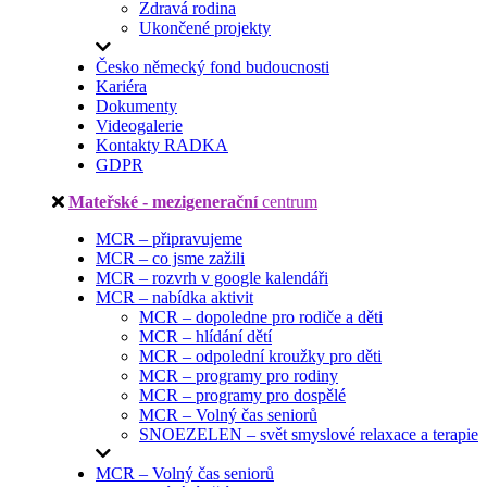
Zdravá rodina
Ukončené projekty
Česko německý fond budoucnosti
Kariéra
Dokumenty
Videogalerie
Kontakty RADKA
GDPR
Mateřské - mezigenerační
centrum
MCR – připravujeme
MCR – co jsme zažili
MCR – rozvrh v google kalendáři
MCR – nabídka aktivit
MCR – dopoledne pro rodiče a děti
MCR – hlídání dětí
MCR – odpolední kroužky pro děti
MCR – programy pro rodiny
MCR – programy pro dospělé
MCR – Volný čas seniorů
SNOEZELEN – svět smyslové relaxace a terapie
MCR – Volný čas seniorů