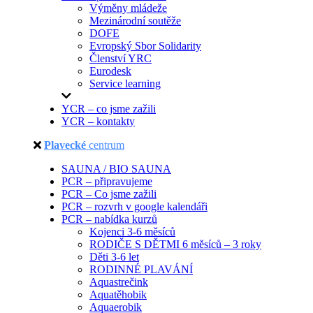
Výměny mládeže
Mezinárodní soutěže
DOFE
Evropský Sbor Solidarity
Členství YRC
Eurodesk
Service learning
YCR – co jsme zažili
YCR – kontakty
Plavecké
centrum
SAUNA / BIO SAUNA
PCR – připravujeme
PCR – Co jsme zažili
PCR – rozvrh v google kalendáři
PCR – nabídka kurzů
Kojenci 3-6 měsíců
RODIČE S DĚTMI 6 měsíců – 3 roky
Děti 3-6 let
RODINNÉ PLAVÁNÍ
Aquastrečink
Aquatěhobik
Aquaerobik