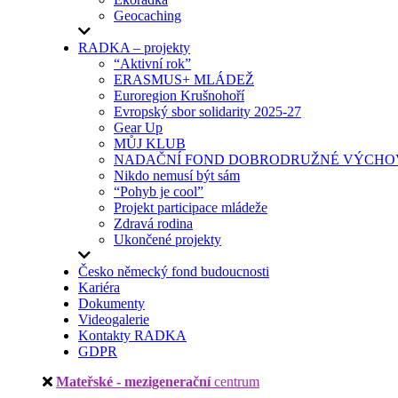
Geocaching
RADKA – projekty
“Aktivní rok”
ERASMUS+ MLÁDEŽ
Euroregion Krušnohoří
Evropský sbor solidarity 2025-27
Gear Up
MŮJ KLUB
NADAČNÍ FOND DOBRODRUŽNÉ VÝCHOV
Nikdo nemusí být sám
“Pohyb je cool”
Projekt participace mládeže
Zdravá rodina
Ukončené projekty
Česko německý fond budoucnosti
Kariéra
Dokumenty
Videogalerie
Kontakty RADKA
GDPR
Mateřské - mezigenerační
centrum