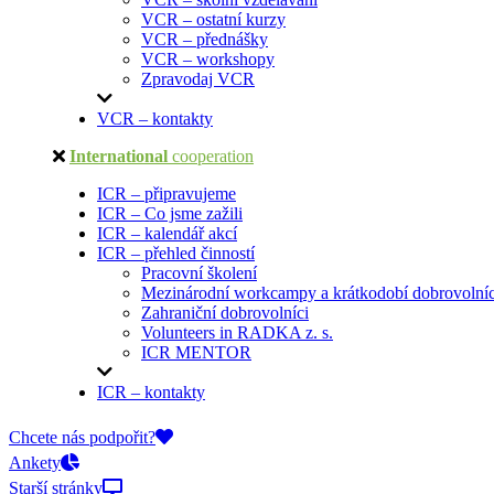
VCR – ostatní kurzy
VCR – přednášky
VCR – workshopy
Zpravodaj VCR
VCR – kontakty
International
cooperation
ICR – připravujeme
ICR – Co jsme zažili
ICR – kalendář akcí
ICR – přehled činností
Pracovní školení
Mezinárodní workcampy a krátkodobí dobrovolníc
Zahraniční dobrovolníci
Volunteers in RADKA z. s.
ICR MENTOR
ICR – kontakty
On-line přihlášky
Chcete nás podpořit?
Ankety
Starší stránky