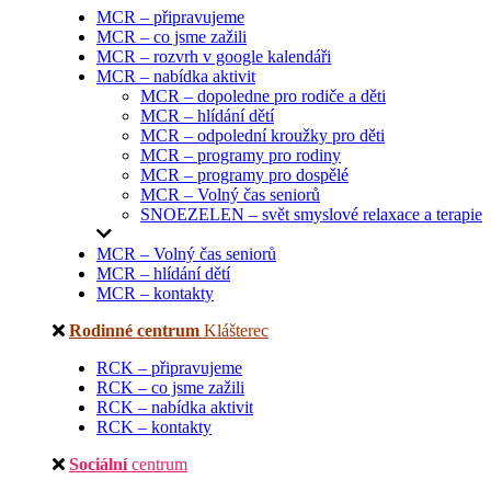
MCR – připravujeme
MCR – co jsme zažili
MCR – rozvrh v google kalendáři
MCR – nabídka aktivit
MCR – dopoledne pro rodiče a děti
MCR – hlídání dětí
MCR – odpolední kroužky pro děti
MCR – programy pro rodiny
MCR – programy pro dospělé
MCR – Volný čas seniorů
SNOEZELEN – svět smyslové relaxace a terapie
MCR – Volný čas seniorů
MCR – hlídání dětí
MCR – kontakty
Rodinné centrum
Klášterec
RCK – připravujeme
RCK – co jsme zažili
RCK – nabídka aktivit
RCK – kontakty
Sociální
centrum