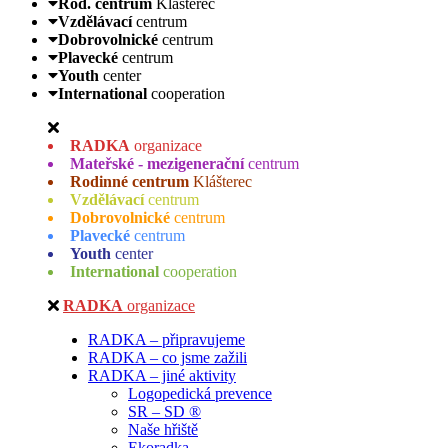
Rod. centrum
Klášterec
Vzdělávací
centrum
Dobrovolnické
centrum
Plavecké
centrum
Youth
center
International
cooperation
RADKA
organizace
Mateřské - mezigenerační
centrum
Rodinné centrum
Klášterec
Vzdělávací
centrum
Dobrovolnické
centrum
Plavecké
centrum
Youth
center
International
cooperation
RADKA
organizace
RADKA – připravujeme
RADKA – co jsme zažili
RADKA – jiné aktivity
Logopedická prevence
SR – SD ®
Naše hřiště
Ekoradka