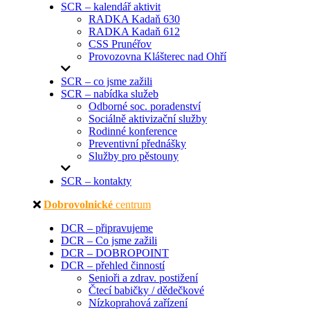
SCR – kalendář aktivit
RADKA Kadaň 630
RADKA Kadaň 612
CSS Prunéřov
Provozovna Klášterec nad Ohří
SCR – co jsme zažili
SCR – nabídka služeb
Odborné soc. poradenství
Sociálně aktivizační služby
Rodinné konference
Preventivní přednášky
Služby pro pěstouny
SCR – kontakty
Dobrovolnické
centrum
DCR – připravujeme
DCR – Co jsme zažili
DCR – DOBROPOINT
DCR – přehled činností
Senioři a zdrav. postižení
Čtecí babičky / dědečkové
Nízkoprahová zařízení