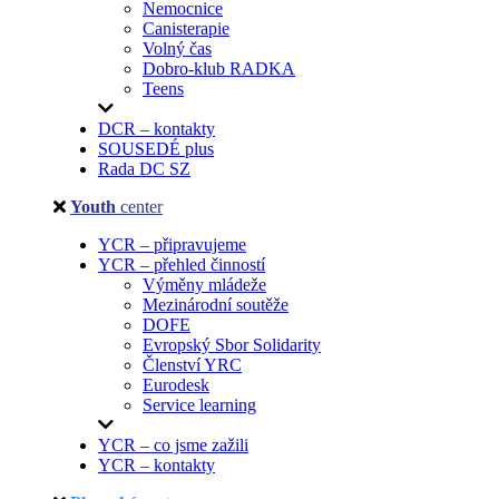
Nemocnice
Canisterapie
Volný čas
Dobro-klub RADKA
Teens
DCR – kontakty
SOUSEDÉ plus
Rada DC SZ
Youth
center
YCR – připravujeme
YCR – přehled činností
Výměny mládeže
Mezinárodní soutěže
DOFE
Evropský Sbor Solidarity
Členství YRC
Eurodesk
Service learning
YCR – co jsme zažili
YCR – kontakty