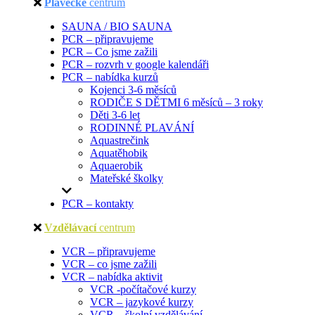
Plavecké
centrum
SAUNA / BIO SAUNA
PCR – připravujeme
PCR – Co jsme zažili
PCR – rozvrh v google kalendáři
PCR – nabídka kurzů
Kojenci 3-6 měsíců
RODIČE S DĚTMI 6 měsíců – 3 roky
Děti 3-6 let
RODINNÉ PLAVÁNÍ
Aquastrečink
Aquatěhobik
Aquaerobik
Mateřské školky
PCR – kontakty
Vzdělávací
centrum
VCR – připravujeme
VCR – co jsme zažili
VCR – nabídka aktivit
VCR -počítačové kurzy
VCR – jazykové kurzy
VCR – školní vzdělávání