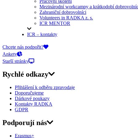
Pracovní školení
Mezinárodní workcampy a krátkodobí dobrovolníc
Zahraniční dobrovolníci
Volunteers in RADKA z. s.
ICR MENTOR
ICR – kontakty
On-line přihlášky
Chcete nás podpořit?
Ankety
Starší stránky
Rychlé odkazy
Přihlášení k odběru zpravodaje
Doporučujeme
Dárkové poukazy
Kontakty RADKA
GDPR
Podporují nás
Erasmus+