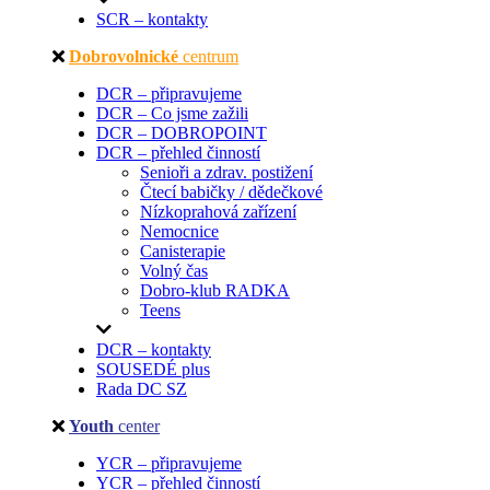
SCR – kontakty
Dobrovolnické
centrum
DCR – připravujeme
DCR – Co jsme zažili
DCR – DOBROPOINT
DCR – přehled činností
Senioři a zdrav. postižení
Čtecí babičky / dědečkové
Nízkoprahová zařízení
Nemocnice
Canisterapie
Volný čas
Dobro-klub RADKA
Teens
DCR – kontakty
SOUSEDÉ plus
Rada DC SZ
Youth
center
YCR – připravujeme
YCR – přehled činností