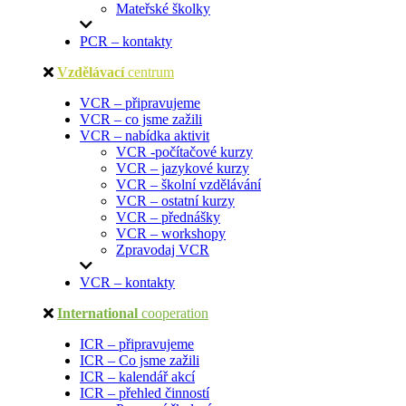
Mateřské školky
PCR – kontakty
Vzdělávací
centrum
VCR – připravujeme
VCR – co jsme zažili
VCR – nabídka aktivit
VCR -počítačové kurzy
VCR – jazykové kurzy
VCR – školní vzdělávání
VCR – ostatní kurzy
VCR – přednášky
VCR – workshopy
Zpravodaj VCR
VCR – kontakty
International
cooperation
ICR – připravujeme
ICR – Co jsme zažili
ICR – kalendář akcí
ICR – přehled činností