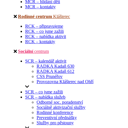
MCR – hlídání dětí
MCR – kontakty
Rodinné centrum
Klášterec
RCK – připravujeme
RCK – co jsme zažili
RCK – nabídka aktivit
RCK – kontakty
Sociální
centrum
SCR – kalendář aktivit
RADKA Kadaň 630
RADKA Kadaň 612
CSS Prunéřov
Provozovna Klášterec nad Ohří
SCR – co jsme zažili
SCR – nabídka služeb
Odborné soc. poradenství
Sociálně aktivizační služby
Rodinné konference
Preventivní přednášky
Služby pro pěstouny