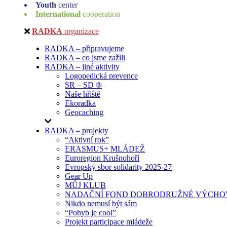
Youth
center
International
cooperation
RADKA
organizace
RADKA – připravujeme
RADKA – co jsme zažili
RADKA – jiné aktivity
Logopedická prevence
SR – SD ®
Naše hřiště
Ekoradka
Geocaching
RADKA – projekty
“Aktivní rok”
ERASMUS+ MLÁDEŽ
Euroregion Krušnohoří
Evropský sbor solidarity 2025-27
Gear Up
MŮJ KLUB
NADAČNÍ FOND DOBRODRUŽNÉ VÝCHOV
Nikdo nemusí být sám
“Pohyb je cool”
Projekt participace mládeže