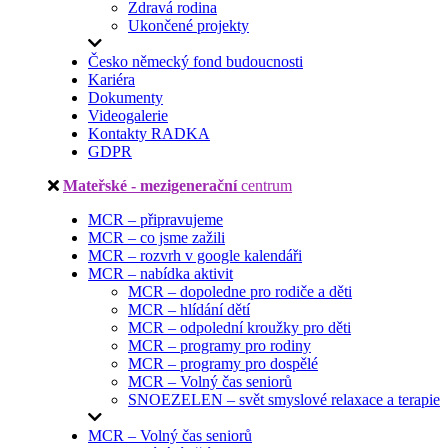
Zdravá rodina
Ukončené projekty
Česko německý fond budoucnosti
Kariéra
Dokumenty
Videogalerie
Kontakty RADKA
GDPR
Mateřské - mezigenerační
centrum
MCR – připravujeme
MCR – co jsme zažili
MCR – rozvrh v google kalendáři
MCR – nabídka aktivit
MCR – dopoledne pro rodiče a děti
MCR – hlídání dětí
MCR – odpolední kroužky pro děti
MCR – programy pro rodiny
MCR – programy pro dospělé
MCR – Volný čas seniorů
SNOEZELEN – svět smyslové relaxace a terapie
MCR – Volný čas seniorů