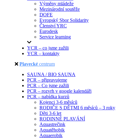
Výměny mládeže
Mezinárodní soutěže
DOFE
Evropský Sbor Solidarity
Členství YRC
Eurodesk
Service learning
YCR – co jsme zažili
YCR – kontakty
Plavecké
centrum
SAUNA / BIO SAUNA
PCR – připravujeme
PCR – Co jsme zažili
PCR – rozvrh v google kalendáři
PCR – nabídka kurzů
Kojenci 3-6 měsíců
RODIČE S DĚTMI 6 měsíců – 3 roky
Děti 3-6 let
RODINNÉ PLAVÁNÍ
Aquastrečink
Aquatěhobik
Aquaerobik