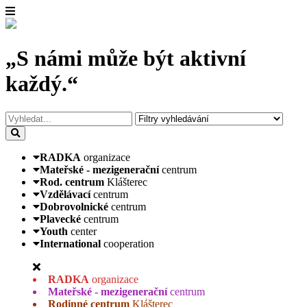
„S námi může být aktivní
každý.“
RADKA
organizace
Mateřské - mezigenerační
centrum
Rod. centrum
Klášterec
Vzdělávací
centrum
Dobrovolnické
centrum
Plavecké
centrum
Youth
center
International
cooperation
RADKA
organizace
Mateřské - mezigenerační
centrum
Rodinné centrum
Klášterec