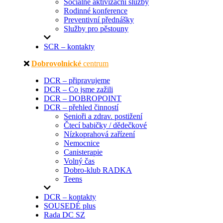
Sociálně aktivizační služby
Rodinné konference
Preventivní přednášky
Služby pro pěstouny
SCR – kontakty
Dobrovolnické
centrum
DCR – připravujeme
DCR – Co jsme zažili
DCR – DOBROPOINT
DCR – přehled činností
Senioři a zdrav. postižení
Čtecí babičky / dědečkové
Nízkoprahová zařízení
Nemocnice
Canisterapie
Volný čas
Dobro-klub RADKA
Teens
DCR – kontakty
SOUSEDÉ plus
Rada DC SZ