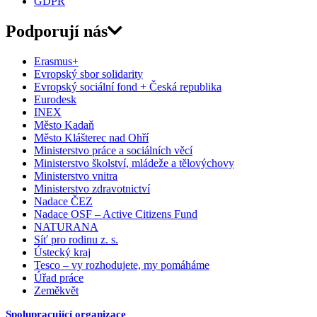
GDPR
Podporují nás
Erasmus+
Evropský sbor solidarity
Evropský sociální fond + Česká republika
Eurodesk
INEX
Město Kadaň
Město Klášterec nad Ohří
Ministerstvo práce a sociálních věcí
Ministerstvo školství, mládeže a tělovýchovy
Ministerstvo vnitra
Ministerstvo zdravotnictví
Nadace ČEZ
Nadace OSF – Active Citizens Fund
NATURANA
Síť pro rodinu z. s.
Ústecký kraj
Tesco – vy rozhodujete, my pomáháme
Úřad práce
Zeměkvět
Spolupracující organizace