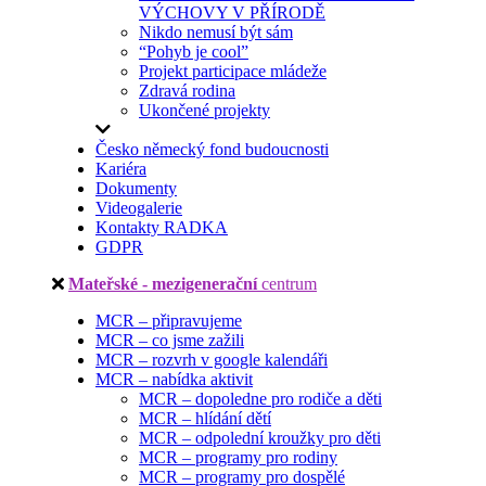
VÝCHOVY V PŘÍRODĚ
Nikdo nemusí být sám
“Pohyb je cool”
Projekt participace mládeže
Zdravá rodina
Ukončené projekty
Česko německý fond budoucnosti
Kariéra
Dokumenty
Videogalerie
Kontakty RADKA
GDPR
Mateřské - mezigenerační
centrum
MCR – připravujeme
MCR – co jsme zažili
MCR – rozvrh v google kalendáři
MCR – nabídka aktivit
MCR – dopoledne pro rodiče a děti
MCR – hlídání dětí
MCR – odpolední kroužky pro děti
MCR – programy pro rodiny
MCR – programy pro dospělé