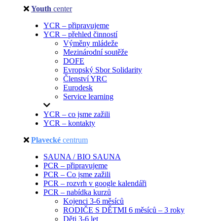
Youth
center
YCR – připravujeme
YCR – přehled činností
Výměny mládeže
Mezinárodní soutěže
DOFE
Evropský Sbor Solidarity
Členství YRC
Eurodesk
Service learning
YCR – co jsme zažili
YCR – kontakty
Plavecké
centrum
SAUNA / BIO SAUNA
PCR – připravujeme
PCR – Co jsme zažili
PCR – rozvrh v google kalendáři
PCR – nabídka kurzů
Kojenci 3-6 měsíců
RODIČE S DĚTMI 6 měsíců – 3 roky
Děti 3-6 let