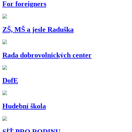
For foreigners
ZŠ, MŠ a jesle Raduška
Rada dobrovolnických center
DofE
Hudební škola
SÍŤ PRO RODINU