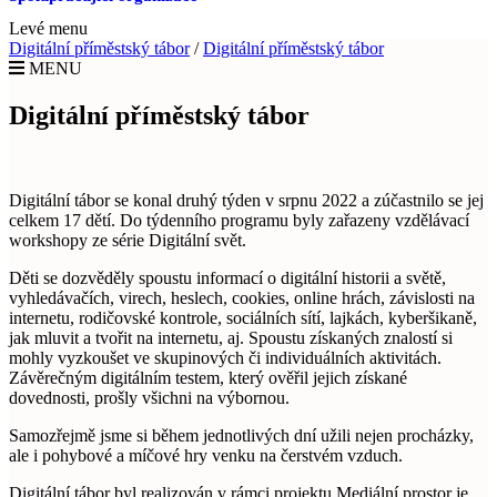
Levé menu
Digitální příměstský tábor
/
Digitální příměstský tábor
MENU
Digitální příměstský tábor
Digitální tábor se konal druhý týden v srpnu 2022 a zúčastnilo se jej
celkem 17 dětí. Do týdenního programu byly zařazeny vzdělávací
workshopy ze série Digitální svět.
Děti se dozvěděly spoustu informací o digitální historii a světě,
vyhledávačích, virech, heslech, cookies, online hrách, závislosti na
internetu, rodičovské kontrole, sociálních sítí, lajkách, kyberšikaně,
jak mluvit a tvořit na internetu, aj. Spoustu získaných znalostí si
mohly vyzkoušet ve skupinových či individuálních aktivitách.
Závěrečným digitálním testem, který ověřil jejich získané
dovednosti, prošly všichni na výbornou.
Samozřejmě jsme si během jednotlivých dní užili nejen procházky,
ale i pohybové a míčové hry venku na čerstvém vzduch.
Digitální tábor byl realizován v rámci projektu Mediální prostor je