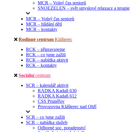
MCR – Volný čas seniorů
SNOEZELEN – svět smyslové relaxace a terapie
MCR – Volný čas seniorů
MCR – hlídání dětí
MCR – kontakty
Rodinné centrum
Klášterec
RCK – připravujeme
RCK – co jsme zažili
RCK – nabídka aktivit
RCK – kontakty
Sociální
centrum
SCR – kalendář aktivit
RADKA Kadaň 630
RADKA Kadaň 612
CSS Prunéřov
Provozovna Klášterec nad Ohří
SCR – co jsme zažili
SCR – nabídka služeb
Odborné soc. poradenství