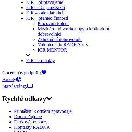
ICR – připravujeme
ICR – Co jsme zažili
ICR – kalendář akcí
ICR – přehled činností
Pracovní školení
Mezinárodní workcampy a krátkodobí
dobrovolníci
Zahraniční dobrovolníci
Volunteers in RADKA z. s.
ICR MENTOR
ICR – kontakty
On-line přihlášky
Chcete nás podpořit?
Ankety
Starší stránky
Rychlé odkazy
Přihlášení k odběru zpravodaje
Doporučujeme
Dárkové poukazy
Kontakty RADKA