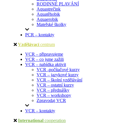
RODINNÉ PLAVÁNÍ
Aquastrečink
Aquatěhobik
Aquaerobik
Mateřské školky
PCR – kontakty
Vzdělávací
centrum
VCR – připravujeme
VCR – co jsme zažili
VCR – nabídka aktivit
VCR -počítačové kurzy
VCR – jazykové kurzy
VCR – školní vzdělávání
VCR – ostatní kurzy
VCR – přednášky
VCR – workshopy
Zpravodaj VCR
VCR – kontakty
International
cooperation