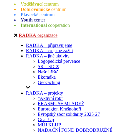
Vzdělávací
centrum
Dobrovolnické
centrum
Plavecké
centrum
Youth
center
International
cooperation
RADKA
organizace
RADKA – připravujeme
RADKA – co jsme zažili
RADKA – jiné aktivity
Logopedická prevence
SR – SD ®
Naše hřiště
Ekoradka
Geocaching
RADKA – projekty
“Aktivní rok”
ERASMUS+ MLÁDEŽ
Euroregion Krušnohoří
Evropský sbor solidarity 2025-27
Gear Up
MŮJ KLUB
NADAČNÍ FOND DOBRODRUŽNÉ