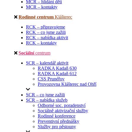
MCR – hlídání dětí
MCR – kontakty
Rodinné centrum
Klášterec
RCK – připravujeme
RCK – co jsme zažili
RCK – nabídka aktivit
RCK – kontakty
Sociální
centrum
SCR – kalendář aktivit
RADKA Kadaň 630
RADKA Kadaň 612
CSS Prunéřov
Provozovna Klášterec nad Ohří
SCR – co jsme zažili
SCR – nabídka služeb
Odborné soc. poradenství
Sociálně aktivizační služby
Rodinné konference
Preventivní přednášky
Služby pro pěstouny