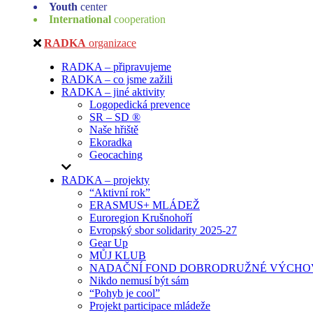
Youth
center
International
cooperation
RADKA
organizace
RADKA – připravujeme
RADKA – co jsme zažili
RADKA – jiné aktivity
Logopedická prevence
SR – SD ®
Naše hřiště
Ekoradka
Geocaching
RADKA – projekty
“Aktivní rok”
ERASMUS+ MLÁDEŽ
Euroregion Krušnohoří
Evropský sbor solidarity 2025-27
Gear Up
MŮJ KLUB
NADAČNÍ FOND DOBRODRUŽNÉ VÝCHOV
Nikdo nemusí být sám
“Pohyb je cool”
Projekt participace mládeže