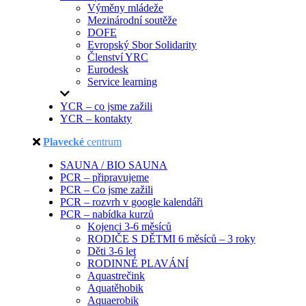
Výměny mládeže
Mezinárodní soutěže
DOFE
Evropský Sbor Solidarity
Členství YRC
Eurodesk
Service learning
YCR – co jsme zažili
YCR – kontakty
Plavecké
centrum
SAUNA / BIO SAUNA
PCR – připravujeme
PCR – Co jsme zažili
PCR – rozvrh v google kalendáři
PCR – nabídka kurzů
Kojenci 3-6 měsíců
RODIČE S DĚTMI 6 měsíců – 3 roky
Děti 3-6 let
RODINNÉ PLAVÁNÍ
Aquastrečink
Aquatěhobik
Aquaerobik