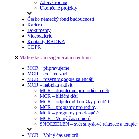
Zdravá rodina
Ukončené projekty
Česko německý fond budoucnosti
Kariéra
Dokumenty
Videogalerie
Kontakty RADKA
GDPR
Mateřské - mezigenerační
centrum
MCR – připravujeme
MCR – co jsme zažili
MCR – rozvrh v google kalendáři
MCR – nabídka aktivit
MCR – dopoledne pro rodiče a děti
MCR – hlídání dětí
MCR – odpolední kroužky pro děti
MCR – programy pro rodiny
MCR – programy pro dospělé
MCR – Volný čas seniorů
SNOEZELEN – svět smyslové relaxace a terapie
MCR – Volný čas seniorů