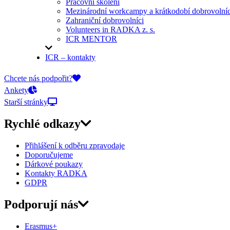
Pracovní školení
Mezinárodní workcampy a krátkodobí dobrovolníc
Zahraniční dobrovolníci
Volunteers in RADKA z. s.
ICR MENTOR
ICR – kontakty
On-line přihlášky
Chcete nás podpořit?
Ankety
Starší stránky
Rychlé odkazy
Přihlášení k odběru zpravodaje
Doporučujeme
Dárkové poukazy
Kontakty RADKA
GDPR
Podporují nás
Erasmus+