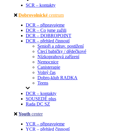
SCR – kontakty
Dobrovolnické
centrum
DCR – připravujeme
DCR – Co jsme zažili
DCR – DOBROPOINT
DCR – přehled činností
Senioři a zdrav. postižení
Čtecí babičky / dědečkové
Nízkoprahová zařízení
Nemocnice
Canisterapie
Volný čas
Dobro-klub RADKA
Teens
DCR – kontakty
SOUSEDÉ plus
Rada DC SZ
Youth
center
YCR – připravujeme
YCR – přehled činností