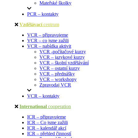
Mateřské školky
PCR – kontakty
Vzdělávací
centrum
VCR – připravujeme
VCR – co jsme zažili
VCR – nabídka aktivit
VCR -počítačové kurzy
VCR – jazykové kurzy
VCR – školní vzdělávání
VCR – ostatní kurzy
VCR – přednášky
VCR – workshopy
Zpravodaj VCR
VCR – kontakty
International
cooperation
ICR – připravujeme
ICR – Co jsme zažili
ICR – kalendář akcí
ICR – přehled činností