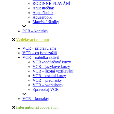
RODINNÉ PLAVÁNÍ
Aquastrečink
Aquatěhobik
Aquaerobik
Mateřské školky
PCR – kontakty
Vzdělávací
centrum
VCR – připravujeme
VCR – co jsme zažili
VCR – nabídka aktivit
VCR -počítačové kurzy
VCR – jazykové kurzy
VCR – školní vzdělávání
VCR – ostatní kurzy
VCR – přednášky
VCR – workshopy
Zpravodaj VCR
VCR – kontakty
International
cooperation