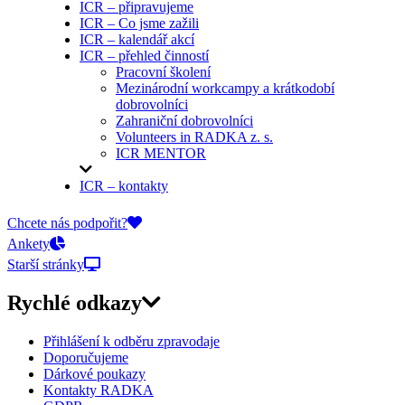
ICR – připravujeme
ICR – Co jsme zažili
ICR – kalendář akcí
ICR – přehled činností
Pracovní školení
Mezinárodní workcampy a krátkodobí
dobrovolníci
Zahraniční dobrovolníci
Volunteers in RADKA z. s.
ICR MENTOR
ICR – kontakty
On-line přihlášky
Chcete nás podpořit?
Ankety
Starší stránky
Rychlé odkazy
Přihlášení k odběru zpravodaje
Doporučujeme
Dárkové poukazy
Kontakty RADKA