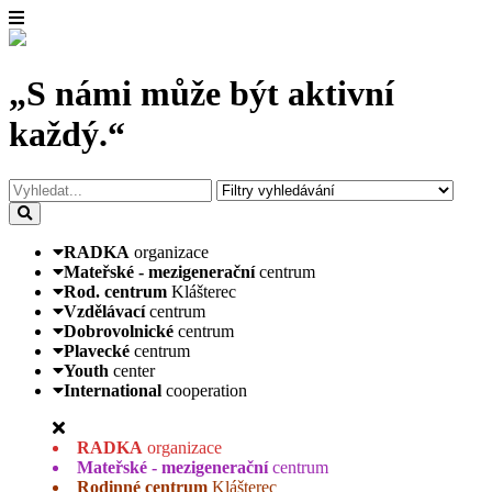
„S námi může být aktivní
každý.“
RADKA
organizace
Mateřské - mezigenerační
centrum
Rod. centrum
Klášterec
Vzdělávací
centrum
Dobrovolnické
centrum
Plavecké
centrum
Youth
center
International
cooperation
RADKA
organizace
Mateřské - mezigenerační
centrum
Rodinné centrum
Klášterec