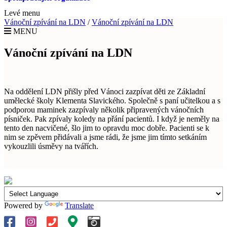
Levé menu
Vánoční zpívání na LDN
/
Vánoční zpívání na LDN
MENU
Vánoční zpívání na LDN
Na oddělení LDN přišly před Vánoci zazpívat děti ze Základní
umělecké školy Klementa Slavického. Společně s paní učitelkou a s
podporou maminek zazpívaly několik připravených vánočních
písniček. Pak zpívaly koledy na přání pacientů. I když je neměly na
tento den nacvičené, šlo jim to opravdu moc dobře. Pacienti se k
nim se zpěvem přidávali a jsme rádi, že jsme jim tímto setkáním
vykouzlili úsměvy na tvářích.
Powered by
Translate