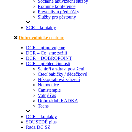
Sociálně aktivizační služby
Rodinné konference
Preventivní přednášky
Služby pro pěstouny
SCR – kontakty
Dobrovolnické
centrum
DCR – připravujeme
DCR – Co jsme zažili
DCR – DOBROPOINT
DCR – přehled činností
Senioři a zdrav. postižení
Čtecí babičky / dědečkové
Nízkoprahová zařízení
Nemocnice
Canisterapie
Volný čas
Dobro-klub RADKA
Teens
DCR – kontakty
SOUSEDÉ plus
Rada DC SZ