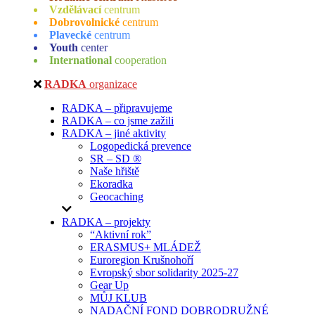
Vzdělávací
centrum
Dobrovolnické
centrum
Plavecké
centrum
Youth
center
International
cooperation
RADKA
organizace
RADKA – připravujeme
RADKA – co jsme zažili
RADKA – jiné aktivity
Logopedická prevence
SR – SD ®
Naše hřiště
Ekoradka
Geocaching
RADKA – projekty
“Aktivní rok”
ERASMUS+ MLÁDEŽ
Euroregion Krušnohoří
Evropský sbor solidarity 2025-27
Gear Up
MŮJ KLUB
NADAČNÍ FOND DOBRODRUŽNÉ