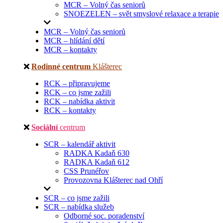
MCR – Volný čas seniorů
SNOEZELEN – svět smyslové relaxace a terapie
MCR – Volný čas seniorů
MCR – hlídání dětí
MCR – kontakty
Rodinné centrum
Klášterec
RCK – připravujeme
RCK – co jsme zažili
RCK – nabídka aktivit
RCK – kontakty
Sociální
centrum
SCR – kalendář aktivit
RADKA Kadaň 630
RADKA Kadaň 612
CSS Prunéřov
Provozovna Klášterec nad Ohří
SCR – co jsme zažili
SCR – nabídka služeb
Odborné soc. poradenství