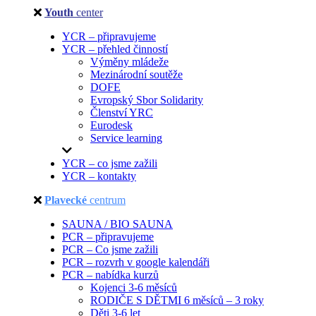
Youth
center
YCR – připravujeme
YCR – přehled činností
Výměny mládeže
Mezinárodní soutěže
DOFE
Evropský Sbor Solidarity
Členství YRC
Eurodesk
Service learning
YCR – co jsme zažili
YCR – kontakty
Plavecké
centrum
SAUNA / BIO SAUNA
PCR – připravujeme
PCR – Co jsme zažili
PCR – rozvrh v google kalendáři
PCR – nabídka kurzů
Kojenci 3-6 měsíců
RODIČE S DĚTMI 6 měsíců – 3 roky
Děti 3-6 let