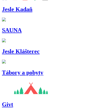
Jesle Kadaň
SAUNA
Jesle Klášterec
Tábory a pobyty
Givt