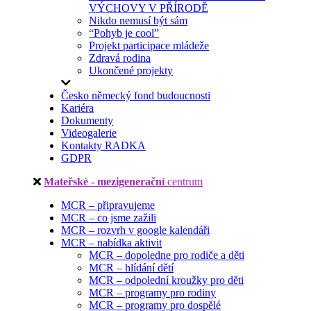
VÝCHOVY V PŘÍRODĚ
Nikdo nemusí být sám
“Pohyb je cool”
Projekt participace mládeže
Zdravá rodina
Ukončené projekty
Česko německý fond budoucnosti
Kariéra
Dokumenty
Videogalerie
Kontakty RADKA
GDPR
Mateřské - mezigenerační
centrum
MCR – připravujeme
MCR – co jsme zažili
MCR – rozvrh v google kalendáři
MCR – nabídka aktivit
MCR – dopoledne pro rodiče a děti
MCR – hlídání dětí
MCR – odpolední kroužky pro děti
MCR – programy pro rodiny
MCR – programy pro dospělé