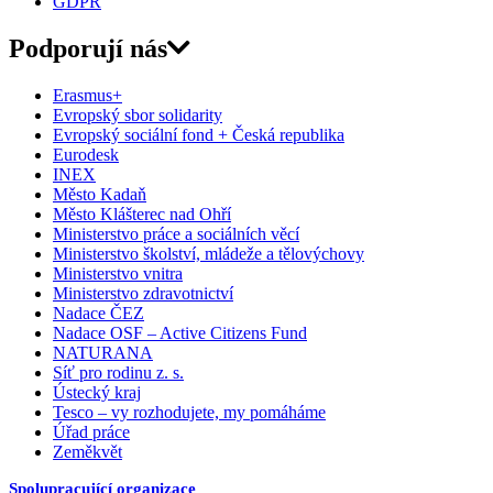
GDPR
Podporují nás
Erasmus+
Evropský sbor solidarity
Evropský sociální fond + Česká republika
Eurodesk
INEX
Město Kadaň
Město Klášterec nad Ohří
Ministerstvo práce a sociálních věcí
Ministerstvo školství, mládeže a tělovýchovy
Ministerstvo vnitra
Ministerstvo zdravotnictví
Nadace ČEZ
Nadace OSF – Active Citizens Fund
NATURANA
Síť pro rodinu z. s.
Ústecký kraj
Tesco – vy rozhodujete, my pomáháme
Úřad práce
Zeměkvět
Spolupracující organizace