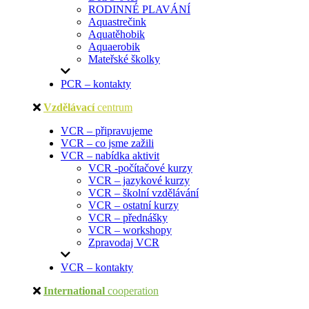
RODINNÉ PLAVÁNÍ
Aquastrečink
Aquatěhobik
Aquaerobik
Mateřské školky
PCR – kontakty
Vzdělávací
centrum
VCR – připravujeme
VCR – co jsme zažili
VCR – nabídka aktivit
VCR -počítačové kurzy
VCR – jazykové kurzy
VCR – školní vzdělávání
VCR – ostatní kurzy
VCR – přednášky
VCR – workshopy
Zpravodaj VCR
VCR – kontakty
International
cooperation