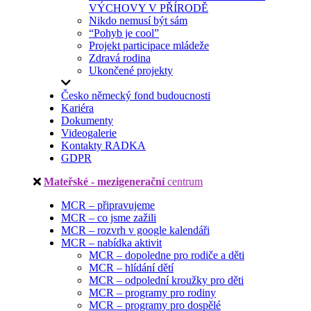
VÝCHOVY V PŘÍRODĚ
Nikdo nemusí být sám
“Pohyb je cool”
Projekt participace mládeže
Zdravá rodina
Ukončené projekty
Česko německý fond budoucnosti
Kariéra
Dokumenty
Videogalerie
Kontakty RADKA
GDPR
Mateřské - mezigenerační
centrum
MCR – připravujeme
MCR – co jsme zažili
MCR – rozvrh v google kalendáři
MCR – nabídka aktivit
MCR – dopoledne pro rodiče a děti
MCR – hlídání dětí
MCR – odpolední kroužky pro děti
MCR – programy pro rodiny
MCR – programy pro dospělé