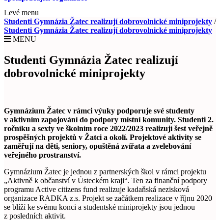
Levé menu
Studenti Gymnázia Žatec realizují dobrovolnické miniprojekty
/
Studenti Gymnázia Žatec realizují dobrovolnické miniprojekty
MENU
Studenti Gymnázia Žatec realizují
dobrovolnické miniprojekty
Gymnázium Žatec v rámci výuky podporuje své studenty
v aktivním zapojování do podpory místní komunity. Studenti 2.
ročníku a sexty ve školním roce 2022/2023 realizují šest veřejně
prospěšných projektů v Žatci a okolí. Projektové aktivity se
zaměřují na děti, seniory, opuštěná zvířata a zvelebování
veřejného prostranství.
Gymnázium Žatec je jednou z partnerských škol v rámci projektu
„Aktivně k občanství v Ústeckém kraji“. Ten za finanční podpory
programu Active citizens fund realizuje kadaňská nezisková
organizace RADKA z.s. Projekt se začátkem realizace v říjnu 2020
se blíží ke svému konci a studentské miniprojekty jsou jednou
z posledních aktivit.