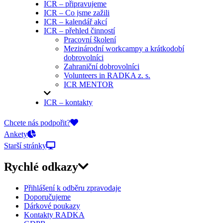
ICR – připravujeme
ICR – Co jsme zažili
ICR – kalendář akcí
ICR – přehled činností
Pracovní školení
Mezinárodní workcampy a krátkodobí
dobrovolníci
Zahraniční dobrovolníci
Volunteers in RADKA z. s.
ICR MENTOR
ICR – kontakty
On-line přihlášky
Chcete nás podpořit?
Ankety
Starší stránky
Rychlé odkazy
Přihlášení k odběru zpravodaje
Doporučujeme
Dárkové poukazy
Kontakty RADKA