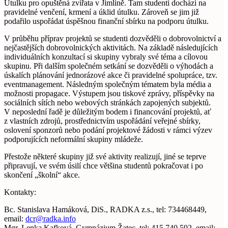
Útulku pro opuštěná zvířata v Jimlíně. Tam studenti dochází na
pravidelné venčení, krmení a úklid útulku. Zároveň se jim již
podařilo uspořádat úspěšnou finanční sbírku na podporu útulku.
V průběhu příprav projektů se studenti dozvěděli o dobrovolnictví a
nejčastějších dobrovolnických aktivitách. Na základě následujících
individuálních konzultací si skupiny vybraly své téma a cílovou
skupinu. Při dalším společném setkání se dozvěděli o výhodách a
úskalích plánování jednorázové akce či pravidelné spolupráce, tzv.
eventmanagement. Následným společným tématem byla média a
možnosti propagace. Výstupem jsou tiskové zprávy, příspěvky na
sociálních sítích nebo webových stránkách zapojených subjektů.
V neposlední řadě je důležitým bodem i financování projektů, ať
z vlastních zdrojů, prostřednictvím uspořádání veřejné sbírky,
oslovení sponzorů nebo podání projektové žádosti v rámci výzev
podporujících neformální skupiny mládeže.
Přestože některé skupiny již své aktivity realizují, jiné se teprve
připravují, ve svém úsilí chce většina studentů pokračovat i po
skončení „školní“ akce.
Kontakty:
Bc. Stanislava Hamáková, DiS., RADKA z.s., tel: 734468449,
email:
dcr@radka.info
Mgr. Lenka Kafková, Gymnázium Žatec, tel: 415 740 592, email: