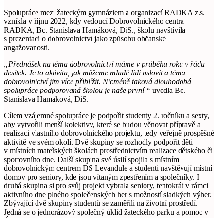
Spolupráce mezi žateckým gymnáziem a organizací RADKA z.s.
vznikla v říjnu 2022, kdy vedoucí Dobrovolnického centra
RADKA, Bc. Stanislava Hamáková, DiS., školu navštívila
s prezentací o dobrovolnictví jako způsobu občanské
angažovanosti.
„Přednášek na téma dobrovolnictví máme v průběhu roku v řádu
desítek. Je to aktivita, jak můžeme mladé lidi oslovit a téma
dobrovolnictví jim více přiblížit. Nicméně taková dlouhodobá
spolupráce podporovaná školou je naše první,“
uvedla Bc.
Stanislava Hamáková, DiS.
Cílem vzájemné spolupráce je podpořit studenty 2. ročníku a sexty,
aby vytvořili menší kolektivy, které se budou věnovat přípravě a
realizaci vlastního dobrovolnického projektu, tedy veřejně prospěšné
aktivitě ve svém okolí. Dvě skupiny se rozhodly podpořit děti
v místních mateřských školách prostřednictvím realizace dětského či
sportovního dne. Další skupina své úsilí spojila s místním
dobrovolnickým centrem DS Levandule a studenti navštěvují místní
domov pro seniory, kde jsou vítaným zpestřením a společníky. I
druhá skupina si pro svůj projekt vybrala seniory, tentokrát v rámci
aktivního dne plného společenských her s možností sladkých výher.
Zbývající dvě skupiny studentů se zaměřili na životní prostředí.
Jedná se o jednorázový společný úklid žateckého parku a pomoc v