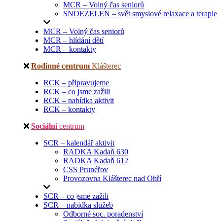
MCR – Volný čas seniorů
SNOEZELEN – svět smyslové relaxace a terapie
MCR – Volný čas seniorů
MCR – hlídání dětí
MCR – kontakty
Rodinné centrum
Klášterec
RCK – připravujeme
RCK – co jsme zažili
RCK – nabídka aktivit
RCK – kontakty
Sociální
centrum
SCR – kalendář aktivit
RADKA Kadaň 630
RADKA Kadaň 612
CSS Prunéřov
Provozovna Klášterec nad Ohří
SCR – co jsme zažili
SCR – nabídka služeb
Odborné soc. poradenství