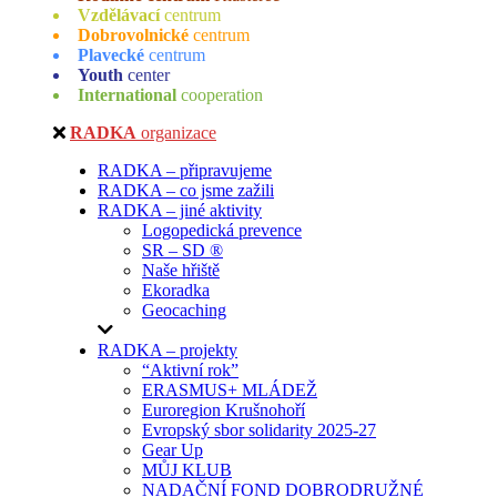
Vzdělávací
centrum
Dobrovolnické
centrum
Plavecké
centrum
Youth
center
International
cooperation
RADKA
organizace
RADKA – připravujeme
RADKA – co jsme zažili
RADKA – jiné aktivity
Logopedická prevence
SR – SD ®
Naše hřiště
Ekoradka
Geocaching
RADKA – projekty
“Aktivní rok”
ERASMUS+ MLÁDEŽ
Euroregion Krušnohoří
Evropský sbor solidarity 2025-27
Gear Up
MŮJ KLUB
NADAČNÍ FOND DOBRODRUŽNÉ