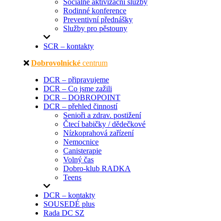
Sociálně aktivizační služby
Rodinné konference
Preventivní přednášky
Služby pro pěstouny
SCR – kontakty
Dobrovolnické
centrum
DCR – připravujeme
DCR – Co jsme zažili
DCR – DOBROPOINT
DCR – přehled činností
Senioři a zdrav. postižení
Čtecí babičky / dědečkové
Nízkoprahová zařízení
Nemocnice
Canisterapie
Volný čas
Dobro-klub RADKA
Teens
DCR – kontakty
SOUSEDÉ plus
Rada DC SZ