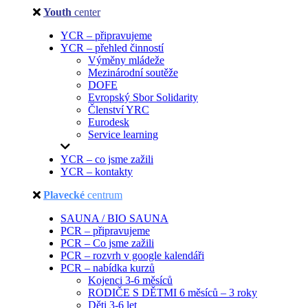
Youth
center
YCR – připravujeme
YCR – přehled činností
Výměny mládeže
Mezinárodní soutěže
DOFE
Evropský Sbor Solidarity
Členství YRC
Eurodesk
Service learning
YCR – co jsme zažili
YCR – kontakty
Plavecké
centrum
SAUNA / BIO SAUNA
PCR – připravujeme
PCR – Co jsme zažili
PCR – rozvrh v google kalendáři
PCR – nabídka kurzů
Kojenci 3-6 měsíců
RODIČE S DĚTMI 6 měsíců – 3 roky
Děti 3-6 let