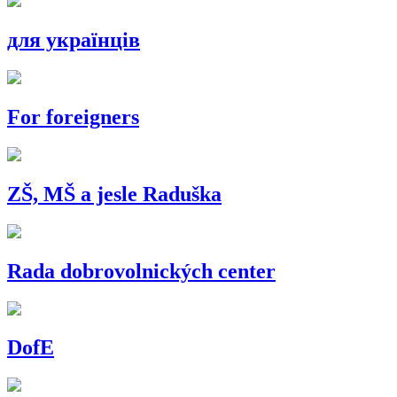
для українців
For foreigners
ZŠ, MŠ a jesle Raduška
Rada dobrovolnických center
DofE