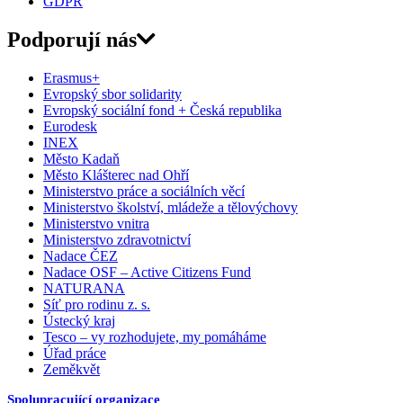
GDPR
Podporují nás
Erasmus+
Evropský sbor solidarity
Evropský sociální fond + Česká republika
Eurodesk
INEX
Město Kadaň
Město Klášterec nad Ohří
Ministerstvo práce a sociálních věcí
Ministerstvo školství, mládeže a tělovýchovy
Ministerstvo vnitra
Ministerstvo zdravotnictví
Nadace ČEZ
Nadace OSF – Active Citizens Fund
NATURANA
Síť pro rodinu z. s.
Ústecký kraj
Tesco – vy rozhodujete, my pomáháme
Úřad práce
Zeměkvět
Spolupracující organizace