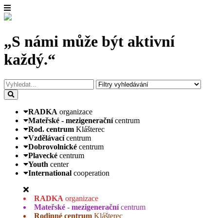
„S námi může být aktivní
každý.“
RADKA
organizace
Mateřské - mezigenerační
centrum
Rod. centrum
Klášterec
Vzdělávací
centrum
Dobrovolnické
centrum
Plavecké
centrum
Youth
center
International
cooperation
RADKA
organizace
Mateřské - mezigenerační
centrum
Rodinné centrum
Klášterec