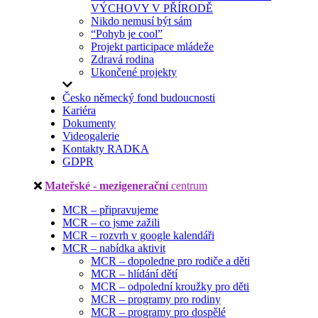
VÝCHOVY V PŘÍRODĚ
Nikdo nemusí být sám
“Pohyb je cool”
Projekt participace mládeže
Zdravá rodina
Ukončené projekty
Česko německý fond budoucnosti
Kariéra
Dokumenty
Videogalerie
Kontakty RADKA
GDPR
Mateřské - mezigenerační
centrum
MCR – připravujeme
MCR – co jsme zažili
MCR – rozvrh v google kalendáři
MCR – nabídka aktivit
MCR – dopoledne pro rodiče a děti
MCR – hlídání dětí
MCR – odpolední kroužky pro děti
MCR – programy pro rodiny
MCR – programy pro dospělé