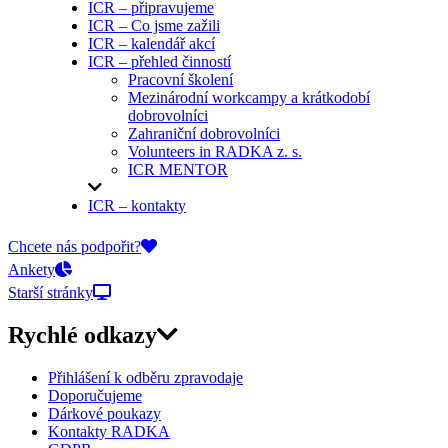
ICR – připravujeme
ICR – Co jsme zažili
ICR – kalendář akcí
ICR – přehled činností
Pracovní školení
Mezinárodní workcampy a krátkodobí
dobrovolníci
Zahraniční dobrovolníci
Volunteers in RADKA z. s.
ICR MENTOR
ICR – kontakty
On-line přihlášky
Chcete nás podpořit?
Ankety
Starší stránky
Rychlé odkazy
Přihlášení k odběru zpravodaje
Doporučujeme
Dárkové poukazy
Kontakty RADKA