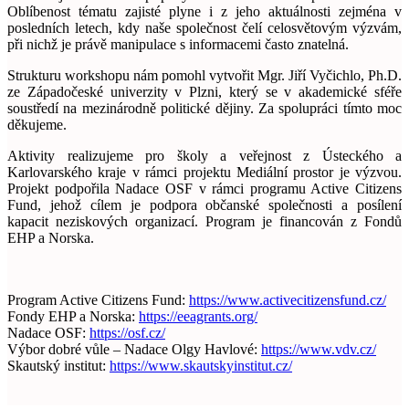
Oblíbenost tématu zajisté plyne i z jeho aktuálnosti zejména v
posledních letech, kdy naše společnost čelí celosvětovým výzvám,
při nichž je právě manipulace s informacemi často znatelná.
Strukturu workshopu nám pomohl vytvořit Mgr. Jiří Vyčichlo, Ph.D.
ze Západočeské univerzity v Plzni, který se v akademické sféře
soustředí na mezinárodně politické dějiny. Za spolupráci tímto moc
děkujeme.
Aktivity realizujeme pro školy a veřejnost z Ústeckého a
Karlovarského kraje v rámci projektu Mediální prostor je výzvou.
Projekt podpořila Nadace OSF v rámci programu Active Citizens
Fund, jehož cílem je podpora občanské společnosti a posílení
kapacit neziskových organizací. Program je financován z Fondů
EHP a Norska.
Program Active Citizens Fund:
https://www.activecitizensfund.cz/
Fondy EHP a Norska:
https://eeagrants.org/
Nadace OSF:
https://osf.cz/
Výbor dobré vůle – Nadace Olgy Havlové:
https://www.vdv.cz/
Skautský institut:
https://www.skautskyinstitut.cz/