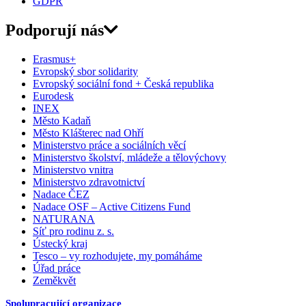
GDPR
Podporují nás
Erasmus+
Evropský sbor solidarity
Evropský sociální fond + Česká republika
Eurodesk
INEX
Město Kadaň
Město Klášterec nad Ohří
Ministerstvo práce a sociálních věcí
Ministerstvo školství, mládeže a tělovýchovy
Ministerstvo vnitra
Ministerstvo zdravotnictví
Nadace ČEZ
Nadace OSF – Active Citizens Fund
NATURANA
Síť pro rodinu z. s.
Ústecký kraj
Tesco – vy rozhodujete, my pomáháme
Úřad práce
Zeměkvět
Spolupracující organizace