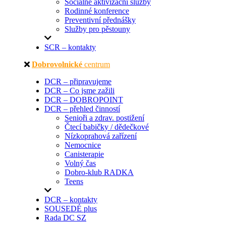
Sociálně aktivizační služby
Rodinné konference
Preventivní přednášky
Služby pro pěstouny
SCR – kontakty
Dobrovolnické
centrum
DCR – připravujeme
DCR – Co jsme zažili
DCR – DOBROPOINT
DCR – přehled činností
Senioři a zdrav. postižení
Čtecí babičky / dědečkové
Nízkoprahová zařízení
Nemocnice
Canisterapie
Volný čas
Dobro-klub RADKA
Teens
DCR – kontakty
SOUSEDÉ plus
Rada DC SZ