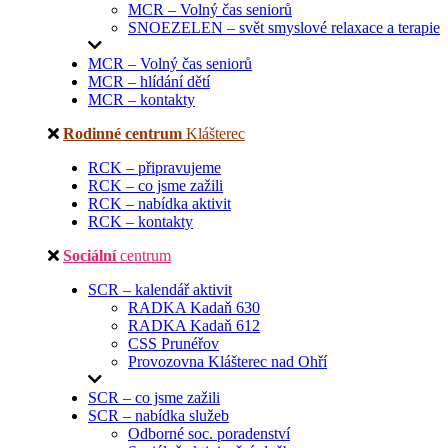
MCR – Volný čas seniorů
SNOEZELEN – svět smyslové relaxace a terapie
MCR – Volný čas seniorů
MCR – hlídání dětí
MCR – kontakty
Rodinné centrum
Klášterec
RCK – připravujeme
RCK – co jsme zažili
RCK – nabídka aktivit
RCK – kontakty
Sociální
centrum
SCR – kalendář aktivit
RADKA Kadaň 630
RADKA Kadaň 612
CSS Prunéřov
Provozovna Klášterec nad Ohří
SCR – co jsme zažili
SCR – nabídka služeb
Odborné soc. poradenství