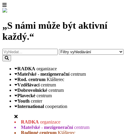
„S námi může být aktivní
každý.“
RADKA
organizace
Mateřské - mezigenerační
centrum
Rod. centrum
Klášterec
Vzdělávací
centrum
Dobrovolnické
centrum
Plavecké
centrum
Youth
center
International
cooperation
RADKA
organizace
Mateřské - mezigenerační
centrum
Rodinné centrum
Klášterec