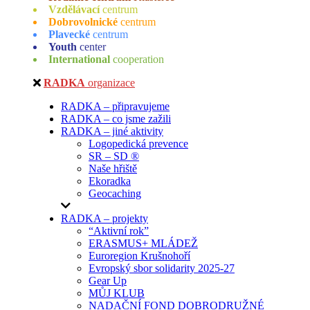
Vzdělávací
centrum
Dobrovolnické
centrum
Plavecké
centrum
Youth
center
International
cooperation
RADKA
organizace
RADKA – připravujeme
RADKA – co jsme zažili
RADKA – jiné aktivity
Logopedická prevence
SR – SD ®
Naše hřiště
Ekoradka
Geocaching
RADKA – projekty
“Aktivní rok”
ERASMUS+ MLÁDEŽ
Euroregion Krušnohoří
Evropský sbor solidarity 2025-27
Gear Up
MŮJ KLUB
NADAČNÍ FOND DOBRODRUŽNÉ