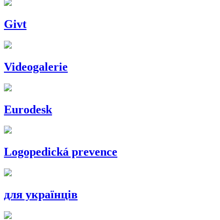
Givt
Videogalerie
Eurodesk
Logopedická prevence
для українців