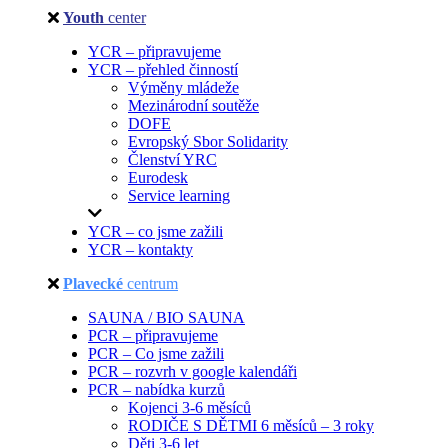
Youth
center
YCR – připravujeme
YCR – přehled činností
Výměny mládeže
Mezinárodní soutěže
DOFE
Evropský Sbor Solidarity
Členství YRC
Eurodesk
Service learning
YCR – co jsme zažili
YCR – kontakty
Plavecké
centrum
SAUNA / BIO SAUNA
PCR – připravujeme
PCR – Co jsme zažili
PCR – rozvrh v google kalendáři
PCR – nabídka kurzů
Kojenci 3-6 měsíců
RODIČE S DĚTMI 6 měsíců – 3 roky
Děti 3-6 let