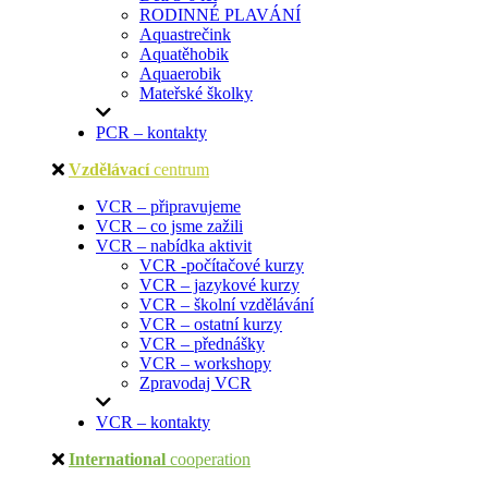
RODINNÉ PLAVÁNÍ
Aquastrečink
Aquatěhobik
Aquaerobik
Mateřské školky
PCR – kontakty
Vzdělávací
centrum
VCR – připravujeme
VCR – co jsme zažili
VCR – nabídka aktivit
VCR -počítačové kurzy
VCR – jazykové kurzy
VCR – školní vzdělávání
VCR – ostatní kurzy
VCR – přednášky
VCR – workshopy
Zpravodaj VCR
VCR – kontakty
International
cooperation