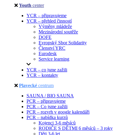
Youth
center
YCR – připravujeme
YCR – přehled činností
Výměny mládeže
Mezinárodní soutěže
DOFE
Evropský Sbor Solidarity
Členství YRC
Eurodesk
Service learning
YCR – co jsme zažili
YCR – kontakty
Plavecké
centrum
SAUNA / BIO SAUNA
PCR – připravujeme
PCR – Co jsme zažili
PCR – rozvrh v google kalendáři
PCR – nabídka kurzů
Kojenci 3-6 měsíců
RODIČE S DĚTMI 6 měsíců – 3 roky
Děti 3-6 let