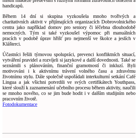
místní mládeže především s různými formami zdravotních omezení a
handicapů.
Během 14 dní si skupina vyzkoušela mnoho tvořivých a
charitativních aktivit v přijímajících organizacích Dobrovolnického
centra jako například domov pro seniory či léčebna dlouhodobě
nemocných. Tým si také vyzkoušel výpomoc při manuálních
pracích v podobě úprav hřišť pro nejmenší ve školce a jeslích v
Klášterci.
Účastníci řešili týmovou spolupráci, prevenci konfliktních situací,
vytváření pravidel a rozvíjeli si jazykové a další dovednosti. Také se
seznámili s plánováním, finanční gramotností či inkluzí. Byli
motivováni i k aktivnímu trávení volného času a zdravému
životnímu stylu. Dále společně uspořádali interkulturní setkání Café
Lingua a jak všichni potvrdili ve svých certifikátech Youthpass,
které slouží k zaznamenání učebního procesu během aktivity, naučili
se mnoho nového, co se jim bude hodit i v dalším studijním nebo
pracovním životě.
Fotodokumentace