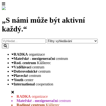
„S námi může být aktivní
každý.“
RADKA
organizace
Mateřské - mezigenerační
centrum
Rod. centrum
Klášterec
Vzdělávací
centrum
Dobrovolnické
centrum
Plavecké
centrum
Youth
center
International
cooperation
RADKA
organizace
Mateřské - mezigenerační
centrum
Rodinné centrum
Klášterec