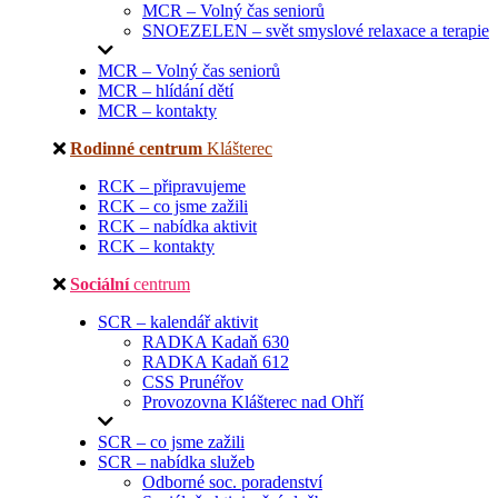
MCR – Volný čas seniorů
SNOEZELEN – svět smyslové relaxace a terapie
MCR – Volný čas seniorů
MCR – hlídání dětí
MCR – kontakty
Rodinné centrum
Klášterec
RCK – připravujeme
RCK – co jsme zažili
RCK – nabídka aktivit
RCK – kontakty
Sociální
centrum
SCR – kalendář aktivit
RADKA Kadaň 630
RADKA Kadaň 612
CSS Prunéřov
Provozovna Klášterec nad Ohří
SCR – co jsme zažili
SCR – nabídka služeb
Odborné soc. poradenství