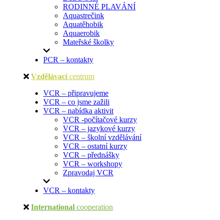
RODINNÉ PLAVÁNÍ
Aquastrečink
Aquatěhobik
Aquaerobik
Mateřské školky
PCR – kontakty
Vzdělávací
centrum
VCR – připravujeme
VCR – co jsme zažili
VCR – nabídka aktivit
VCR -počítačové kurzy
VCR – jazykové kurzy
VCR – školní vzdělávání
VCR – ostatní kurzy
VCR – přednášky
VCR – workshopy
Zpravodaj VCR
VCR – kontakty
International
cooperation