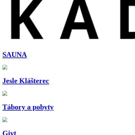
SAUNA
Jesle Klášterec
Tábory a pobyty
Givt