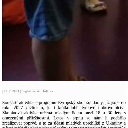
| 27. 8. 2023 | English version follows
Součástí akreditace programu Evropský sbor solidarity, jíž jsme do
roku 2027 držitelem, je i krátkodobé týmové dobrovolnictví.
Skupinová aktivita určená mladým lidem mezi 18 a 30 lety s
omezenými příležitostmi. Letos v srpnu se nám ji podařilo
zrealizovat poprvé, a to za účasti mladých uprchlíků z Ukrajiny a