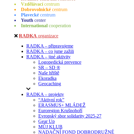
Vzdělávací
centrum
Dobrovolnické
centrum
Plavecké
centrum
Youth
center
International
cooperation
RADKA
organizace
RADKA – připravujeme
RADKA – co jsme zažili
RADKA – jiné aktivity
Logopedická prevence
SR – SD ®
Naše hřiště
Ekoradka
Geocaching
RADKA – projekty
“Aktivní rok”
ERASMUS+ MLÁDEŽ
Euroregion Krušnohoří
Evropský sbor solidarity 2025-27
Gear Up
MŮJ KLUB
NADAČNÍ FOND DOBRODRUŽNÉ