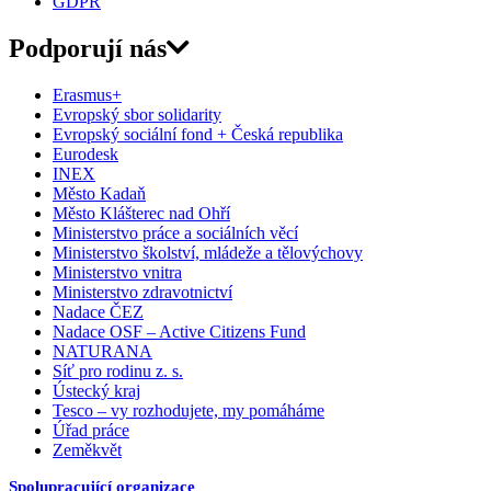
GDPR
Podporují nás
Erasmus+
Evropský sbor solidarity
Evropský sociální fond + Česká republika
Eurodesk
INEX
Město Kadaň
Město Klášterec nad Ohří
Ministerstvo práce a sociálních věcí
Ministerstvo školství, mládeže a tělovýchovy
Ministerstvo vnitra
Ministerstvo zdravotnictví
Nadace ČEZ
Nadace OSF – Active Citizens Fund
NATURANA
Síť pro rodinu z. s.
Ústecký kraj
Tesco – vy rozhodujete, my pomáháme
Úřad práce
Zeměkvět
Spolupracující organizace