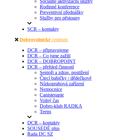
Sociálně aktivizační služby
Rodinné konference
Preventivní přednášky
Služby pro pěstouny
SCR – kontakty
Dobrovolnické
centrum
DCR – připravujeme
DCR – Co jsme zažili
DCR – DOBROPOINT
DCR – přehled činností
Senioři a zdrav. postižení
Čtecí babičky / dědečkové
Nízkoprahová zařízení
Nemocnice
Canisterapie
Volný čas
Dobro-klub RADKA
Teens
DCR – kontakty
SOUSEDÉ plus
Rada DC SZ