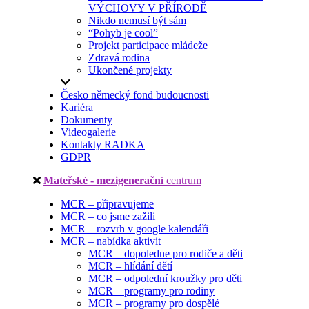
VÝCHOVY V PŘÍRODĚ
Nikdo nemusí být sám
“Pohyb je cool”
Projekt participace mládeže
Zdravá rodina
Ukončené projekty
Česko německý fond budoucnosti
Kariéra
Dokumenty
Videogalerie
Kontakty RADKA
GDPR
Mateřské - mezigenerační
centrum
MCR – připravujeme
MCR – co jsme zažili
MCR – rozvrh v google kalendáři
MCR – nabídka aktivit
MCR – dopoledne pro rodiče a děti
MCR – hlídání dětí
MCR – odpolední kroužky pro děti
MCR – programy pro rodiny
MCR – programy pro dospělé