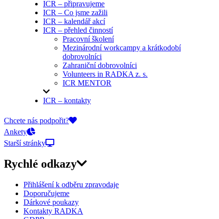
ICR – připravujeme
ICR – Co jsme zažili
ICR – kalendář akcí
ICR – přehled činností
Pracovní školení
Mezinárodní workcampy a krátkodobí
dobrovolníci
Zahraniční dobrovolníci
Volunteers in RADKA z. s.
ICR MENTOR
ICR – kontakty
On-line přihlášky
Chcete nás podpořit?
Ankety
Starší stránky
Rychlé odkazy
Přihlášení k odběru zpravodaje
Doporučujeme
Dárkové poukazy
Kontakty RADKA