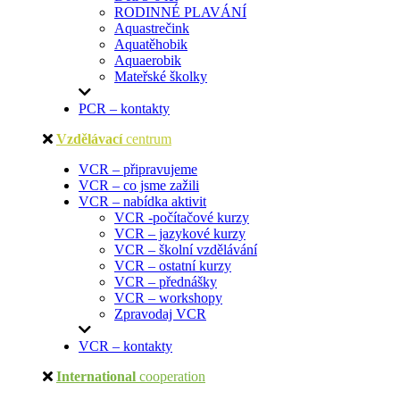
RODINNÉ PLAVÁNÍ
Aquastrečink
Aquatěhobik
Aquaerobik
Mateřské školky
PCR – kontakty
Vzdělávací
centrum
VCR – připravujeme
VCR – co jsme zažili
VCR – nabídka aktivit
VCR -počítačové kurzy
VCR – jazykové kurzy
VCR – školní vzdělávání
VCR – ostatní kurzy
VCR – přednášky
VCR – workshopy
Zpravodaj VCR
VCR – kontakty
International
cooperation