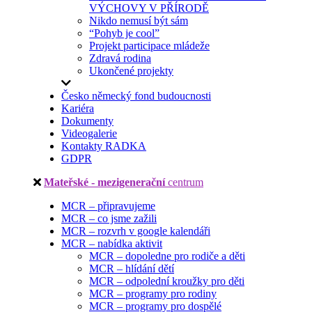
VÝCHOVY V PŘÍRODĚ
Nikdo nemusí být sám
“Pohyb je cool”
Projekt participace mládeže
Zdravá rodina
Ukončené projekty
Česko německý fond budoucnosti
Kariéra
Dokumenty
Videogalerie
Kontakty RADKA
GDPR
Mateřské - mezigenerační
centrum
MCR – připravujeme
MCR – co jsme zažili
MCR – rozvrh v google kalendáři
MCR – nabídka aktivit
MCR – dopoledne pro rodiče a děti
MCR – hlídání dětí
MCR – odpolední kroužky pro děti
MCR – programy pro rodiny
MCR – programy pro dospělé