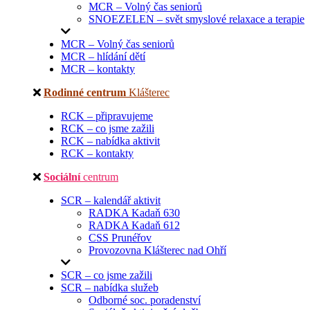
MCR – Volný čas seniorů
SNOEZELEN – svět smyslové relaxace a terapie
MCR – Volný čas seniorů
MCR – hlídání dětí
MCR – kontakty
Rodinné centrum
Klášterec
RCK – připravujeme
RCK – co jsme zažili
RCK – nabídka aktivit
RCK – kontakty
Sociální
centrum
SCR – kalendář aktivit
RADKA Kadaň 630
RADKA Kadaň 612
CSS Prunéřov
Provozovna Klášterec nad Ohří
SCR – co jsme zažili
SCR – nabídka služeb
Odborné soc. poradenství