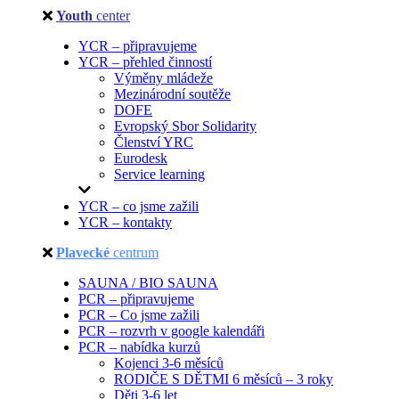
Youth
center
YCR – připravujeme
YCR – přehled činností
Výměny mládeže
Mezinárodní soutěže
DOFE
Evropský Sbor Solidarity
Členství YRC
Eurodesk
Service learning
YCR – co jsme zažili
YCR – kontakty
Plavecké
centrum
SAUNA / BIO SAUNA
PCR – připravujeme
PCR – Co jsme zažili
PCR – rozvrh v google kalendáři
PCR – nabídka kurzů
Kojenci 3-6 měsíců
RODIČE S DĚTMI 6 měsíců – 3 roky
Děti 3-6 let