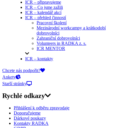
ICR – připravujeme
ICR – Co jsme zažili
ICR – kalendář akcí
ICR – přehled činností
Pracovní školení
Mezinárodní workcampy a krátkodobí
dobrovolníci
Zahraniční dobrovolníci
Volunteers in RADKA z. s.
ICR MENTOR
ICR – kontakty
On-line přihlášky
Chcete nás podpořit?
Ankety
Starší stránky
Rychlé odkazy
Přihlášení k odběru zpravodaje
Doporučujeme
Dárkové poukazy
Kontakty RADKA