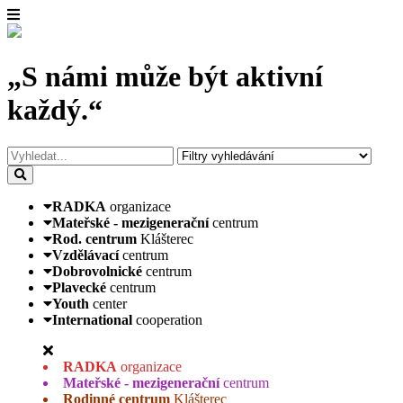
„S námi může být aktivní
každý.“
RADKA
organizace
Mateřské - mezigenerační
centrum
Rod. centrum
Klášterec
Vzdělávací
centrum
Dobrovolnické
centrum
Plavecké
centrum
Youth
center
International
cooperation
RADKA
organizace
Mateřské - mezigenerační
centrum
Rodinné centrum
Klášterec