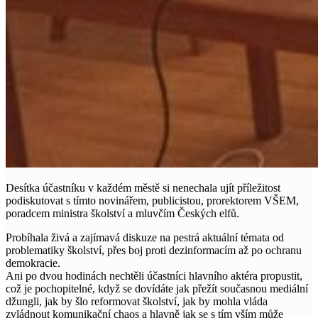
Desítka účastníku v každém městě si nenechala ujít příležitost
podiskutovat s tímto novinářem, publicistou, prorektorem VŠEM,
poradcem ministra školství a mluvčím Českých elfů.
Probíhala živá a zajímavá diskuze na pestrá aktuální témata od
problematiky školství, přes boj proti dezinformacím až po ochranu
demokracie.
Ani po dvou hodinách nechtěli účastníci hlavního aktéra propustit,
což je pochopitelné, když se dovídáte jak přežít současnou mediální
džungli, jak by šlo reformovat školství, jak by mohla vláda
zvládnout komunikační chaos a hlavně jak se s tím vším může