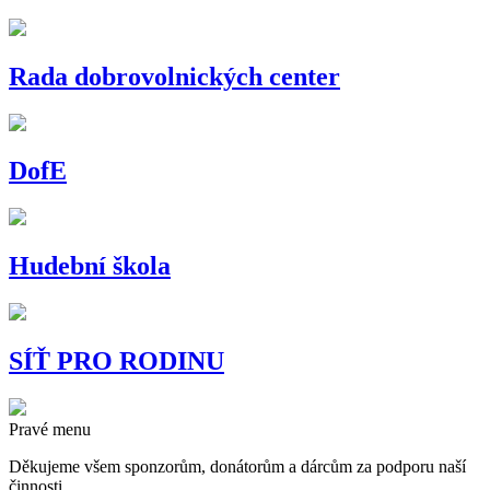
Rada dobrovolnických center
DofE
Hudební škola
SÍŤ PRO RODINU
Pravé menu
Děkujeme všem sponzorům, donátorům a dárcům za podporu naší
činnosti.