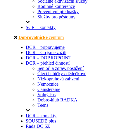
Sociálně aktivizační služby
Rodinné konference
Preventivní přednášky
Služby pro pěstouny
SCR – kontakty
Dobrovolnické
centrum
DCR – připravujeme
DCR – Co jsme zažili
DCR – DOBROPOINT
DCR – přehled činností
Senioři a zdrav. postižení
Čtecí babičky / dědečkové
Nízkoprahová zařízení
Nemocnice
Canisterapie
Volný čas
Dobro-klub RADKA
Teens
DCR – kontakty
SOUSEDÉ plus
Rada DC SZ