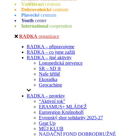
Vzdělávací
centrum
Dobrovolnické
centrum
Plavecké
centrum
Youth
center
International
cooperation
RADKA
organizace
RADKA – připravujeme
RADKA – co jsme zažili
RADKA – jiné aktivity
Logopedická prevence
SR – SD ®
Naše hřiště
Ekoradka
Geocaching
RADKA – projekty
“Aktivní rok”
ERASMUS+ MLÁDEŽ
Euroregion Krušnohoří
Evropský sbor solidarity 2025-27
Gear Up
MŮJ KLUB
NADAČNÍ FOND DOBRODRUŽNÉ