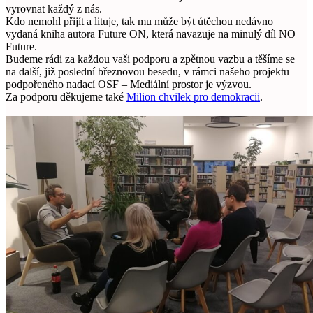
vyrovnat každý z nás.
Kdo nemohl přijít a lituje, tak mu může být útěchou nedávno
vydaná kniha autora Future ON, která navazuje na minulý díl NO
Future.
Budeme rádi za každou vaši podporu a zpětnou vazbu a těšíme se
na další, již poslední březnovou besedu, v rámci našeho projektu
podpořeného nadací OSF – Mediální prostor je výzvou.
Za podporu děkujeme také
Milion chvilek pro demokracii
.