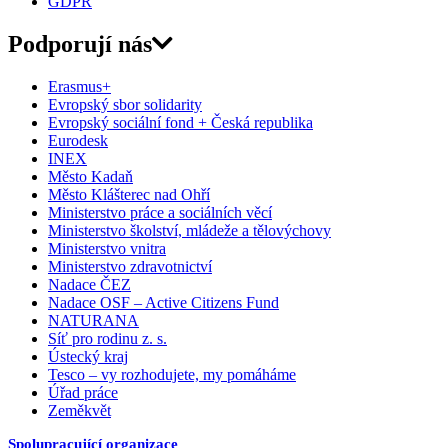
GDPR
Podporují nás
Erasmus+
Evropský sbor solidarity
Evropský sociální fond + Česká republika
Eurodesk
INEX
Město Kadaň
Město Klášterec nad Ohří
Ministerstvo práce a sociálních věcí
Ministerstvo školství, mládeže a tělovýchovy
Ministerstvo vnitra
Ministerstvo zdravotnictví
Nadace ČEZ
Nadace OSF – Active Citizens Fund
NATURANA
Síť pro rodinu z. s.
Ústecký kraj
Tesco – vy rozhodujete, my pomáháme
Úřad práce
Zeměkvět
Spolupracující organizace