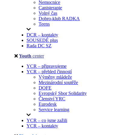
Nemocnice
Canisterapie
Volný čas
Dobro-klub RADKA
Teens
DCR – kontakty
SOUSEDÉ plus
Rada DC SZ
Youth
center
YCR – připravujeme
YCR – přehled činností
Výměny mládeže
Mezinárodní soutěže
DOFE
Evropský Sbor Solidarity
Členství YRC
Eurodesk
Service learning
YCR – co jsme zažili
YCR – kontakty