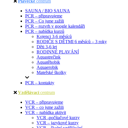
Plavecké
centrum
SAUNA / BIO SAUNA
PCR – připravujeme
PCR – Co jsme zažili
PCR – rozvrh v google kalendáři
PCR – nabídka kurzů
Kojenci 3-6 měsíců
RODIČE S DĚTMI 6 měsíců – 3 roky
Děti 3-6 let
RODINNÉ PLAVÁNÍ
Aquastrečink
Aquatěhobik
Aquaerobik
Mateřské školky
PCR – kontakty
Vzdělávací
centrum
VCR – připravujeme
VCR – co jsme zažili
VCR – nabídka aktivit
VCR -počítačové kurzy
VCR – jazykové kurzy
VCR – školní vzdělávání