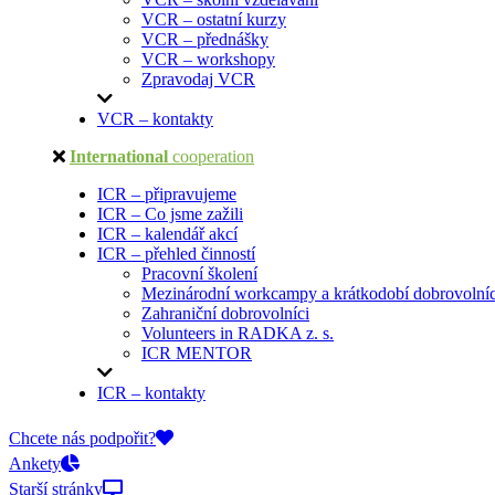
VCR – ostatní kurzy
VCR – přednášky
VCR – workshopy
Zpravodaj VCR
VCR – kontakty
International
cooperation
ICR – připravujeme
ICR – Co jsme zažili
ICR – kalendář akcí
ICR – přehled činností
Pracovní školení
Mezinárodní workcampy a krátkodobí dobrovolníc
Zahraniční dobrovolníci
Volunteers in RADKA z. s.
ICR MENTOR
ICR – kontakty
On-line přihlášky
Chcete nás podpořit?
Ankety
Starší stránky