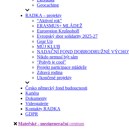
Geocaching
RADKA – projekty
“Aktivní rok”
ERASMUS+ MLÁDEŽ
Euroregion Krušnohoří
Evropský sbor solidarity 2025-27
Gear Up
MŮJ KLUB
NADAČNÍ FOND DOBRODRUŽNÉ VÝCHOV
Nikdo nemusí být sám
“Pohyb je cool”
Projekt participace mládeže
Zdravá rodina
Ukončené projekty
Česko německý fond budoucnosti
Kariéra
Dokumenty
Videogalerie
Kontakty RADKA
GDPR
Mateřské - mezigenerační
centrum