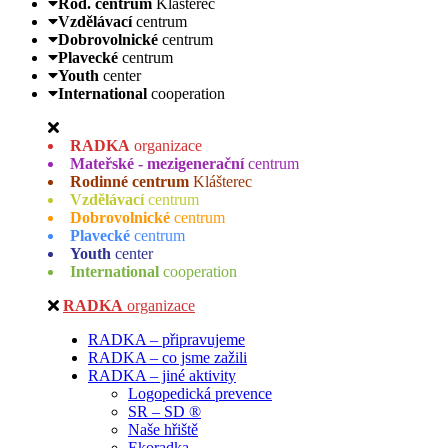
Rod. centrum
Klášterec
Vzdělávací
centrum
Dobrovolnické
centrum
Plavecké
centrum
Youth
center
International
cooperation
RADKA
organizace
Mateřské - mezigenerační
centrum
Rodinné centrum
Klášterec
Vzdělávací
centrum
Dobrovolnické
centrum
Plavecké
centrum
Youth
center
International
cooperation
RADKA
organizace
RADKA – připravujeme
RADKA – co jsme zažili
RADKA – jiné aktivity
Logopedická prevence
SR – SD ®
Naše hřiště
Ekoradka