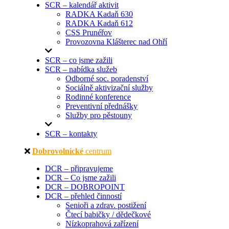
SCR – kalendář aktivit
RADKA Kadaň 630
RADKA Kadaň 612
CSS Prunéřov
Provozovna Klášterec nad Ohří
SCR – co jsme zažili
SCR – nabídka služeb
Odborné soc. poradenství
Sociálně aktivizační služby
Rodinné konference
Preventivní přednášky
Služby pro pěstouny
SCR – kontakty
Dobrovolnické
centrum
DCR – připravujeme
DCR – Co jsme zažili
DCR – DOBROPOINT
DCR – přehled činností
Senioři a zdrav. postižení
Čtecí babičky / dědečkové
Nízkoprahová zařízení