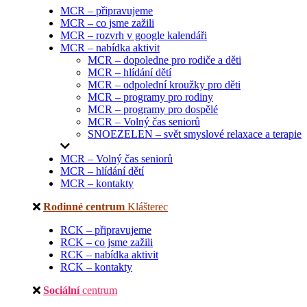
MCR – připravujeme
MCR – co jsme zažili
MCR – rozvrh v google kalendáři
MCR – nabídka aktivit
MCR – dopoledne pro rodiče a děti
MCR – hlídání dětí
MCR – odpolední kroužky pro děti
MCR – programy pro rodiny
MCR – programy pro dospělé
MCR – Volný čas seniorů
SNOEZELEN – svět smyslové relaxace a terapie
MCR – Volný čas seniorů
MCR – hlídání dětí
MCR – kontakty
Rodinné centrum
Klášterec
RCK – připravujeme
RCK – co jsme zažili
RCK – nabídka aktivit
RCK – kontakty
Sociální
centrum