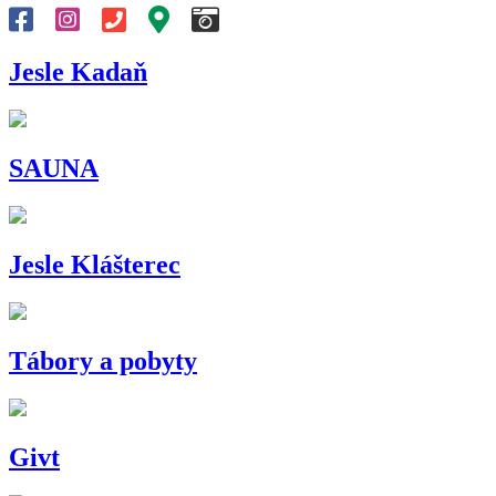
Jesle Kadaň
SAUNA
Jesle Klášterec
Tábory a pobyty
Givt