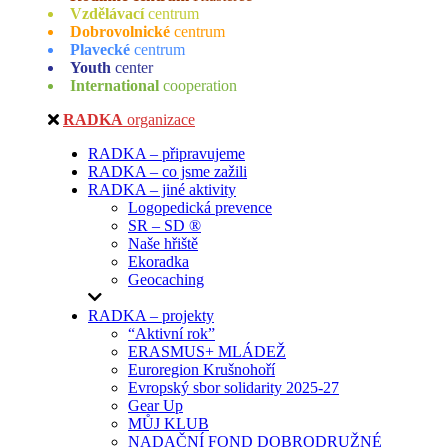
Vzdělávací
centrum
Dobrovolnické
centrum
Plavecké
centrum
Youth
center
International
cooperation
RADKA
organizace
RADKA – připravujeme
RADKA – co jsme zažili
RADKA – jiné aktivity
Logopedická prevence
SR – SD ®
Naše hřiště
Ekoradka
Geocaching
RADKA – projekty
“Aktivní rok”
ERASMUS+ MLÁDEŽ
Euroregion Krušnohoří
Evropský sbor solidarity 2025-27
Gear Up
MŮJ KLUB
NADAČNÍ FOND DOBRODRUŽNÉ