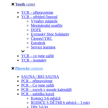
Youth
center
YCR – připravujeme
YCR – přehled činností
Výměny mládeže
Mezinárodní soutěže
DOFE
Evropský Sbor Solidarity
Členství YRC
Eurodesk
Service learning
YCR – co jsme zažili
YCR – kontakty
Plavecké
centrum
SAUNA / BIO SAUNA
PCR – připravujeme
PCR – Co jsme zažili
PCR – rozvrh v google kalendáři
PCR – nabídka kurzů
Kojenci 3-6 měsíců
RODIČE S DĚTMI 6 měsíců – 3 roky
Děti 3-6 let