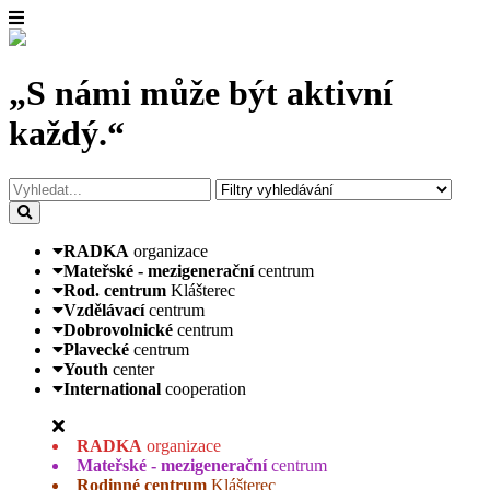
„S námi může být aktivní
každý.“
RADKA
organizace
Mateřské - mezigenerační
centrum
Rod. centrum
Klášterec
Vzdělávací
centrum
Dobrovolnické
centrum
Plavecké
centrum
Youth
center
International
cooperation
RADKA
organizace
Mateřské - mezigenerační
centrum
Rodinné centrum
Klášterec