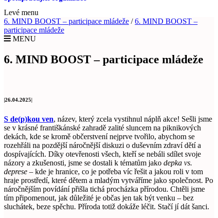
Levé menu
6. MIND BOOST – participace mládeže
/
6. MIND BOOST –
participace mládeže
MENU
6. MIND BOOST – participace mládeže
|26.04.2025|
S de(p)kou ven
, název, který zcela vystihnul náplň akce! Sešli jsme
se v krásné františkánské zahradě zalité sluncem na piknikových
dekách, kde se kromě občerstvení nejprve tvořilo, abychom se
rozehřáli na pozdější náročnější diskuzi o duševním zdraví dětí a
dospívajících. Díky otevřenosti všech, kteří se nebáli sdílet svoje
názory a zkušenosti, jsme se dostali k tématům jako
depka vs.
deprese
– kde je hranice, co je potřeba víc řešit a jakou roli v tom
hraje prostředí, které dětem a mladým vytváříme jako společnost. Po
náročnějším povídání přišla tichá procházka přírodou. Chtěli jsme
tím připomenout, jak důležité je občas jen tak být venku – bez
sluchátek, beze spěchu. Příroda totiž dokáže léčit. Stačí jí dát šanci.