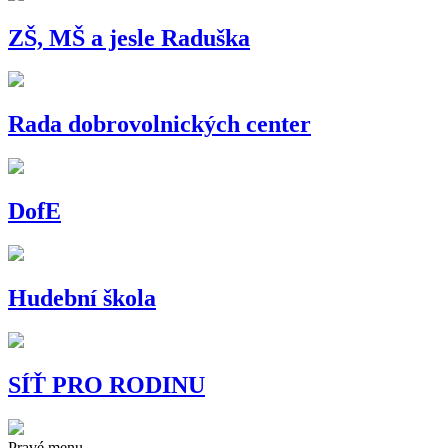
ZŠ, MŠ a jesle Raduška
Rada dobrovolnických center
DofE
Hudební škola
SÍŤ PRO RODINU
Pravé menu