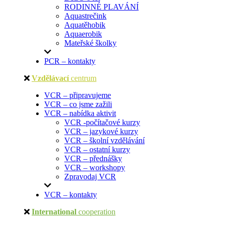
RODINNÉ PLAVÁNÍ
Aquastrečink
Aquatěhobik
Aquaerobik
Mateřské školky
PCR – kontakty
Vzdělávací
centrum
VCR – připravujeme
VCR – co jsme zažili
VCR – nabídka aktivit
VCR -počítačové kurzy
VCR – jazykové kurzy
VCR – školní vzdělávání
VCR – ostatní kurzy
VCR – přednášky
VCR – workshopy
Zpravodaj VCR
VCR – kontakty
International
cooperation