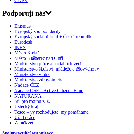
GDPR
Podporují nás
Erasmus+
Evropský sbor solidarity
Evropský sociální fond + Česká republika
Eurodesk
INEX
Město Kadaň
Město Klášterec nad Ohří
Ministerstvo práce a sociálních věcí
Ministerstvo školství, mládeže a tělovýchovy
Ministerstvo vnitra
Ministerstvo zdravotnictví
Nadace ČEZ
Nadace OSF – Active Citizens Fund
NATURANA
Síť pro rodinu z. s.
Ústecký kraj
Tesco – vy rozhodujete, my pomáháme
Úřad práce
Zeměkvět
Spolupracující organizace