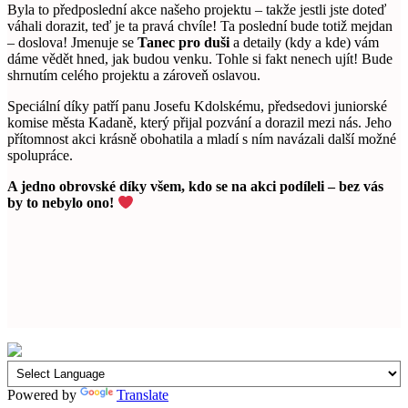
Byla to předposlední akce našeho projektu – takže jestli jste doteď
váhali dorazit, teď je ta pravá chvíle! Ta poslední bude totiž mejdan
– doslova! Jmenuje se
Tanec pro duši
a detaily (kdy a kde) vám
dáme vědět hned, jak budou venku. Tohle si fakt nenech ujít! Bude
shrnutím celého projektu a zároveň oslavou.
Speciální díky patří panu Josefu Kdolskému, předsedovi juniorské
komise města Kadaně, který přijal pozvání a dorazil mezi nás. Jeho
přítomnost akci krásně obohatila a mladí s ním navázali další možné
spolupráce.
A jedno obrovské díky všem, kdo se na akci podíleli – bez vás
by to nebylo ono!
Powered by
Translate