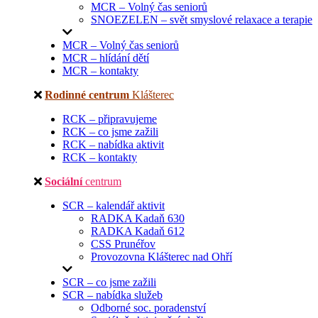
MCR – Volný čas seniorů
SNOEZELEN – svět smyslové relaxace a terapie
MCR – Volný čas seniorů
MCR – hlídání dětí
MCR – kontakty
Rodinné centrum
Klášterec
RCK – připravujeme
RCK – co jsme zažili
RCK – nabídka aktivit
RCK – kontakty
Sociální
centrum
SCR – kalendář aktivit
RADKA Kadaň 630
RADKA Kadaň 612
CSS Prunéřov
Provozovna Klášterec nad Ohří
SCR – co jsme zažili
SCR – nabídka služeb
Odborné soc. poradenství