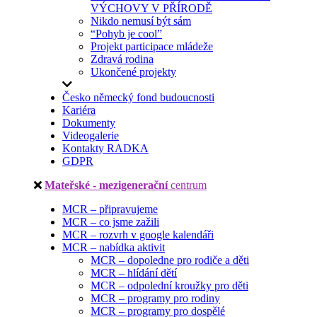
VÝCHOVY V PŘÍRODĚ
Nikdo nemusí být sám
“Pohyb je cool”
Projekt participace mládeže
Zdravá rodina
Ukončené projekty
Česko německý fond budoucnosti
Kariéra
Dokumenty
Videogalerie
Kontakty RADKA
GDPR
Mateřské - mezigenerační
centrum
MCR – připravujeme
MCR – co jsme zažili
MCR – rozvrh v google kalendáři
MCR – nabídka aktivit
MCR – dopoledne pro rodiče a děti
MCR – hlídání dětí
MCR – odpolední kroužky pro děti
MCR – programy pro rodiny
MCR – programy pro dospělé