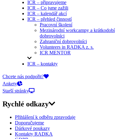
ICR – připravujeme
ICR – Co jsme zažili
ICR – kalendář akcí
ICR – přehled činností
Pracovní školení
Mezinárodní workcampy a krátkodobí
dobrovolníci
Zahraniční dobrovolníci
Volunteers in RADKA z. s.
ICR MENTOR
ICR – kontakty
On-line přihlášky
Chcete nás podpořit?
Ankety
Starší stránky
Rychlé odkazy
Přihlášení k odběru zpravodaje
Doporučujeme
Dárkové poukazy
Kontakty RADKA