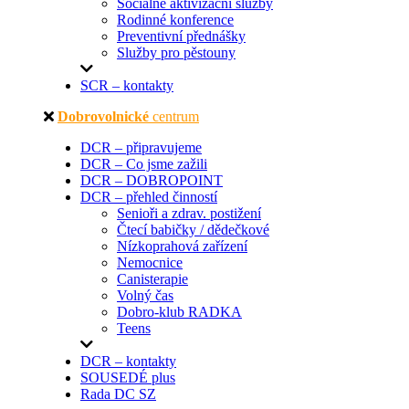
Sociálně aktivizační služby
Rodinné konference
Preventivní přednášky
Služby pro pěstouny
SCR – kontakty
Dobrovolnické
centrum
DCR – připravujeme
DCR – Co jsme zažili
DCR – DOBROPOINT
DCR – přehled činností
Senioři a zdrav. postižení
Čtecí babičky / dědečkové
Nízkoprahová zařízení
Nemocnice
Canisterapie
Volný čas
Dobro-klub RADKA
Teens
DCR – kontakty
SOUSEDÉ plus
Rada DC SZ