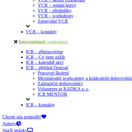
VCR – ostatní kurzy
VCR – přednášky
VCR – workshopy
Zpravodaj VCR
VCR – kontakty
International
cooperation
ICR – připravujeme
ICR – Co jsme zažili
ICR – kalendář akcí
ICR – přehled činností
Pracovní školení
Mezinárodní workcampy a krátkodobí dobrovolníc
Zahraniční dobrovolníci
Volunteers in RADKA z. s.
ICR MENTOR
ICR – kontakty
On-line přihlášky
Chcete nás podpořit?
Ankety
Starší stránky