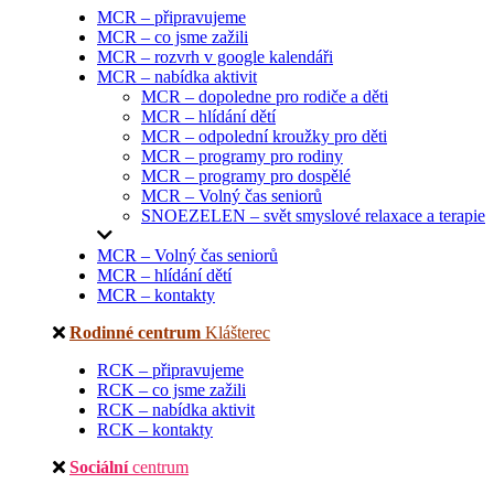
MCR – připravujeme
MCR – co jsme zažili
MCR – rozvrh v google kalendáři
MCR – nabídka aktivit
MCR – dopoledne pro rodiče a děti
MCR – hlídání dětí
MCR – odpolední kroužky pro děti
MCR – programy pro rodiny
MCR – programy pro dospělé
MCR – Volný čas seniorů
SNOEZELEN – svět smyslové relaxace a terapie
MCR – Volný čas seniorů
MCR – hlídání dětí
MCR – kontakty
Rodinné centrum
Klášterec
RCK – připravujeme
RCK – co jsme zažili
RCK – nabídka aktivit
RCK – kontakty
Sociální
centrum