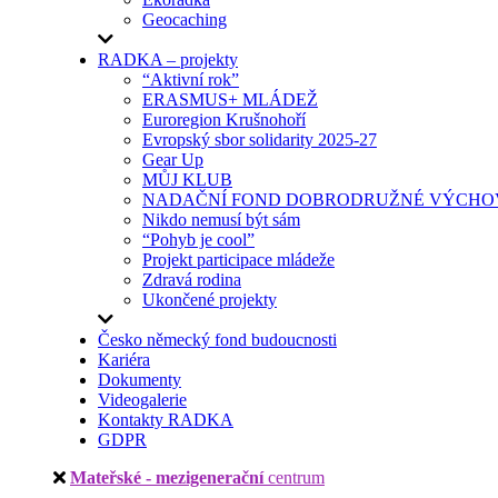
Geocaching
RADKA – projekty
“Aktivní rok”
ERASMUS+ MLÁDEŽ
Euroregion Krušnohoří
Evropský sbor solidarity 2025-27
Gear Up
MŮJ KLUB
NADAČNÍ FOND DOBRODRUŽNÉ VÝCHOV
Nikdo nemusí být sám
“Pohyb je cool”
Projekt participace mládeže
Zdravá rodina
Ukončené projekty
Česko německý fond budoucnosti
Kariéra
Dokumenty
Videogalerie
Kontakty RADKA
GDPR
Mateřské - mezigenerační
centrum