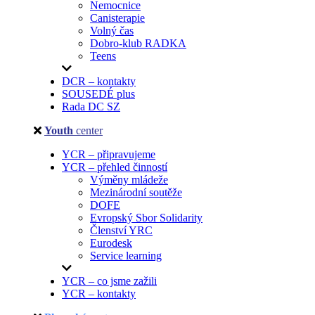
Nemocnice
Canisterapie
Volný čas
Dobro-klub RADKA
Teens
DCR – kontakty
SOUSEDÉ plus
Rada DC SZ
Youth
center
YCR – připravujeme
YCR – přehled činností
Výměny mládeže
Mezinárodní soutěže
DOFE
Evropský Sbor Solidarity
Členství YRC
Eurodesk
Service learning
YCR – co jsme zažili
YCR – kontakty