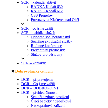
SCR – kalendář aktivit
RADKA Kadaň 630
RADKA Kadaň 612
CSS Prunéřov
Provozovna Klášterec nad Ohří
SCR – co jsme zažili
SCR – nabídka služeb
Odborné soc. poradenství
Sociálně aktivizační služby
Rodinné konference
Preventivní přednášky
Služby pro pěstouny
SCR – kontakty
Dobrovolnické
centrum
DCR – připravujeme
DCR – Co jsme zažili
DCR – DOBROPOINT
DCR – přehled činností
Senioři a zdrav. postižení
Čtecí babičky / dědečkové
Nízkoprahová zařízení