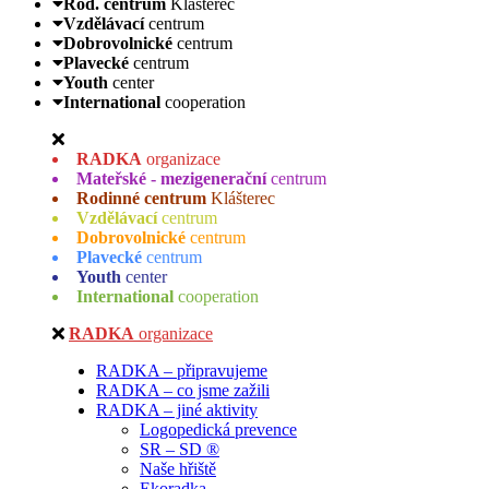
Rod. centrum
Klášterec
Vzdělávací
centrum
Dobrovolnické
centrum
Plavecké
centrum
Youth
center
International
cooperation
RADKA
organizace
Mateřské - mezigenerační
centrum
Rodinné centrum
Klášterec
Vzdělávací
centrum
Dobrovolnické
centrum
Plavecké
centrum
Youth
center
International
cooperation
RADKA
organizace
RADKA – připravujeme
RADKA – co jsme zažili
RADKA – jiné aktivity
Logopedická prevence
SR – SD ®
Naše hřiště
Ekoradka