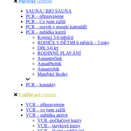
Plavecké
centrum
SAUNA / BIO SAUNA
PCR – připravujeme
PCR – Co jsme zažili
PCR – rozvrh v google kalendáři
PCR – nabídka kurzů
Kojenci 3-6 měsíců
RODIČE S DĚTMI 6 měsíců – 3 roky
Děti 3-6 let
RODINNÉ PLAVÁNÍ
Aquastrečink
Aquatěhobik
Aquaerobik
Mateřské školky
PCR – kontakty
Vzdělávací
centrum
VCR – připravujeme
VCR – co jsme zažili
VCR – nabídka aktivit
VCR -počítačové kurzy
VCR – jazykové kurzy
VCR – školní vzdělávání