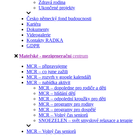
Zdravá rodina
Ukončené projekty
Česko německý fond budoucnosti
Kariéra
Dokumenty
Videogalerie
Kontakty RADKA
GDPR
Mateřské - mezigenerační
centrum
MCR – připravujeme
MCR – co jsme zažili
MCR – rozvrh v google kalendáři
MCR – nabídka aktivit
MCR – dopoledne pro rodiče a děti
MCR – hlídání dětí
MCR – odpolední kroužky pro děti
MCR – programy pro rodiny
MCR – programy pro dospělé
MCR – Volný čas seniorů
SNOEZELEN – svět smyslové relaxace a terapie
MCR – Volný čas seniorů