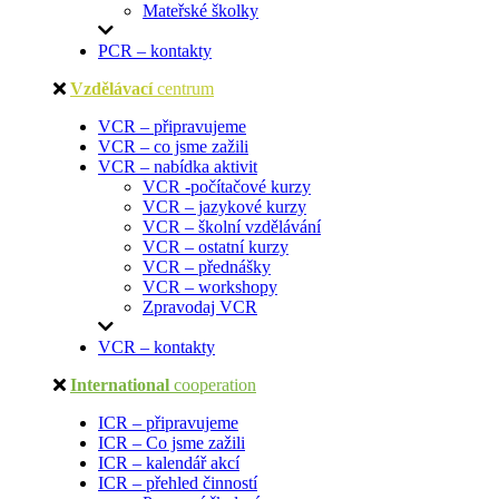
Mateřské školky
PCR – kontakty
Vzdělávací
centrum
VCR – připravujeme
VCR – co jsme zažili
VCR – nabídka aktivit
VCR -počítačové kurzy
VCR – jazykové kurzy
VCR – školní vzdělávání
VCR – ostatní kurzy
VCR – přednášky
VCR – workshopy
Zpravodaj VCR
VCR – kontakty
International
cooperation
ICR – připravujeme
ICR – Co jsme zažili
ICR – kalendář akcí
ICR – přehled činností