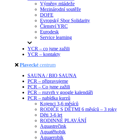
Výměny mládeže
Mezinárodní soutěže
DOFE
Evropský Sbor Solidarity
Členství YRC
Eurodesk
Service learning
YCR – co jsme zažili
YCR – kontakty
Plavecké
centrum
SAUNA / BIO SAUNA
PCR – připravujeme
PCR – Co jsme zažili
PCR – rozvrh v google kalendáři
PCR – nabídka kurzů
Kojenci 3-6 měsíců
RODIČE S DĚTMI 6 měsíců – 3 roky
Děti 3-6 let
RODINNÉ PLAVÁNÍ
Aquastrečink
Aquatěhobik
Aquaerobik