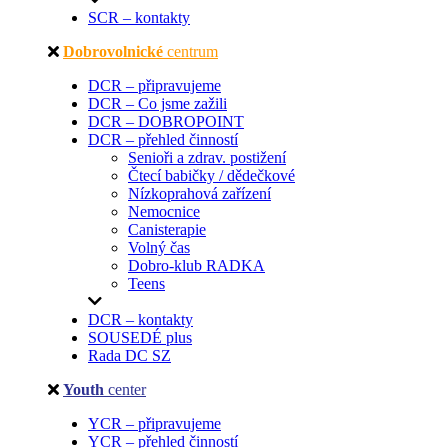
SCR – kontakty
Dobrovolnické
centrum
DCR – připravujeme
DCR – Co jsme zažili
DCR – DOBROPOINT
DCR – přehled činností
Senioři a zdrav. postižení
Čtecí babičky / dědečkové
Nízkoprahová zařízení
Nemocnice
Canisterapie
Volný čas
Dobro-klub RADKA
Teens
DCR – kontakty
SOUSEDÉ plus
Rada DC SZ
Youth
center
YCR – připravujeme
YCR – přehled činností