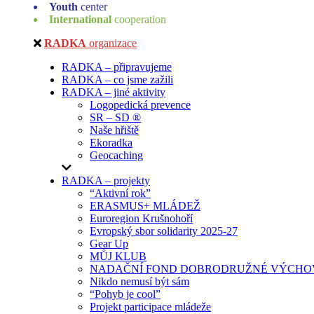
Youth
center
International
cooperation
RADKA
organizace
RADKA – připravujeme
RADKA – co jsme zažili
RADKA – jiné aktivity
Logopedická prevence
SR – SD ®
Naše hřiště
Ekoradka
Geocaching
RADKA – projekty
“Aktivní rok”
ERASMUS+ MLÁDEŽ
Euroregion Krušnohoří
Evropský sbor solidarity 2025-27
Gear Up
MŮJ KLUB
NADAČNÍ FOND DOBRODRUŽNÉ VÝCHOV
Nikdo nemusí být sám
“Pohyb je cool”
Projekt participace mládeže