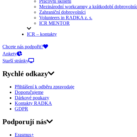
Pracovní školení
Mezinárodní workcampy a krátkodobí dobrovolníc
Zahraniční dobrovolníci
Volunteers in RADKA z. s.
ICR MENTOR
ICR – kontakty
On-line přihlášky
Chcete nás podpořit?
Ankety
Starší stránky
Rychlé odkazy
Přihlášení k odběru zpravodaje
Doporučujeme
Dárkové poukazy
Kontakty RADKA
GDPR
Podporují nás
Erasmus+