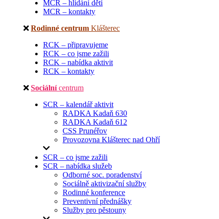
MCR – hlídání dětí
MCR – kontakty
Rodinné centrum
Klášterec
RCK – připravujeme
RCK – co jsme zažili
RCK – nabídka aktivit
RCK – kontakty
Sociální
centrum
SCR – kalendář aktivit
RADKA Kadaň 630
RADKA Kadaň 612
CSS Prunéřov
Provozovna Klášterec nad Ohří
SCR – co jsme zažili
SCR – nabídka služeb
Odborné soc. poradenství
Sociálně aktivizační služby
Rodinné konference
Preventivní přednášky
Služby pro pěstouny