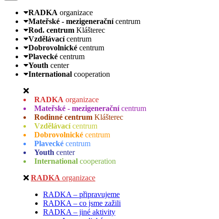
RADKA
organizace
Mateřské - mezigenerační
centrum
Rod. centrum
Klášterec
Vzdělávací
centrum
Dobrovolnické
centrum
Plavecké
centrum
Youth
center
International
cooperation
RADKA
organizace
Mateřské - mezigenerační
centrum
Rodinné centrum
Klášterec
Vzdělávací
centrum
Dobrovolnické
centrum
Plavecké
centrum
Youth
center
International
cooperation
RADKA
organizace
RADKA – připravujeme
RADKA – co jsme zažili
RADKA – jiné aktivity