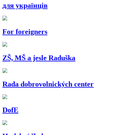
для українців
For foreigners
ZŠ, MŠ a jesle Raduška
Rada dobrovolnických center
DofE