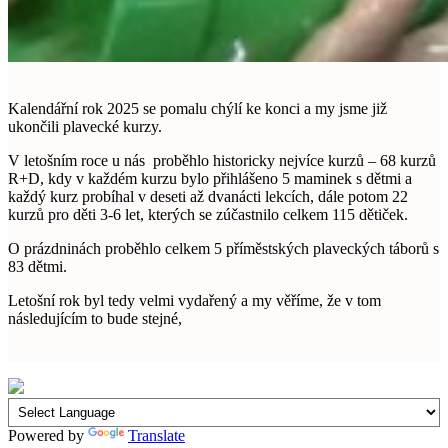
Kalendářní rok 2025 se pomalu chýlí ke konci a my jsme již
ukončili plavecké kurzy.
V letošním roce u nás proběhlo historicky nejvíce kurzů – 68 kurzů
R+D, kdy v každém kurzu bylo přihlášeno 5 maminek s dětmi a
každý kurz probíhal v deseti až dvanácti lekcích, dále potom 22
kurzů pro děti 3-6 let, kterých se zúčastnilo celkem 115 dětiček.
O prázdninách proběhlo celkem 5 příměstských plaveckých táborů s
83 dětmi.
Letošní rok byl tedy velmi vydařený a my věříme, že v tom
následujícím to bude stejné,
Powered by
Translate