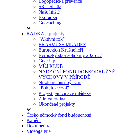
Logopedická prevence
SR – SD ®
Naše hřiště
Ekoradka
Geocaching
RADKA – projekty
“Aktivní rok”
ERASMUS+ MLÁDEŽ
Euroregion Krušnohoří
Evropský sbor solidarity 2025-27
Gear Up
MŮJ KLUB
NADAČNÍ FOND DOBRODRUŽNÉ
VÝCHOVY V PŘÍRODĚ
Nikdo nemusí být sám
“Pohyb je cool”
Projekt participace mládeže
Zdravá rodina
Ukončené projekty
Česko německý fond budoucnosti
Kariéra
Dokumenty
Videogalerie