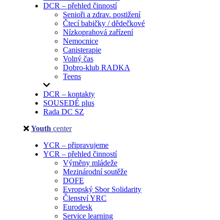
DCR – přehled činností
Senioři a zdrav. postižení
Čtecí babičky / dědečkové
Nízkoprahová zařízení
Nemocnice
Canisterapie
Volný čas
Dobro-klub RADKA
Teens
DCR – kontakty
SOUSEDÉ plus
Rada DC SZ
Youth
center
YCR – připravujeme
YCR – přehled činností
Výměny mládeže
Mezinárodní soutěže
DOFE
Evropský Sbor Solidarity
Členství YRC
Eurodesk
Service learning