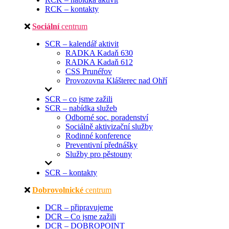
RCK – kontakty
Sociální
centrum
SCR – kalendář aktivit
RADKA Kadaň 630
RADKA Kadaň 612
CSS Prunéřov
Provozovna Klášterec nad Ohří
SCR – co jsme zažili
SCR – nabídka služeb
Odborné soc. poradenství
Sociálně aktivizační služby
Rodinné konference
Preventivní přednášky
Služby pro pěstouny
SCR – kontakty
Dobrovolnické
centrum
DCR – připravujeme
DCR – Co jsme zažili
DCR – DOBROPOINT