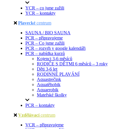
YCR – co jsme zažili
YCR – kontakty
Plavecké
centrum
SAUNA / BIO SAUNA
PCR – připravujeme
PCR – Co jsme zažili
PCR – rozvrh v google kalendáři
PCR – nabídka kurzů
Kojenci 3-6 měsíců
RODIČE S DĚTMI 6 měsíců – 3 roky
Děti 3-6 let
RODINNÉ PLAVÁNÍ
Aquastrečink
Aquatěhobik
Aquaerobik
Mateřské školky
PCR – kontakty
Vzdělávací
centrum
VCR – připravujeme