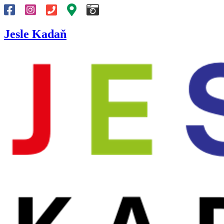
Jesle Kadaň