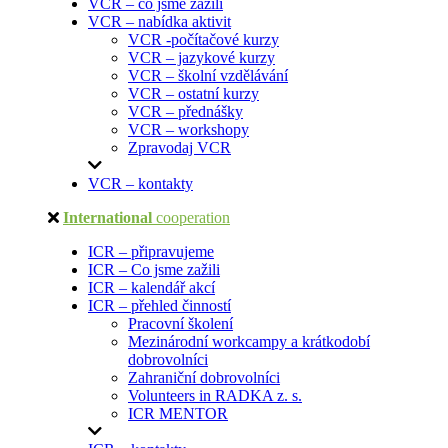
VCR – co jsme zažili
VCR – nabídka aktivit
VCR -počítačové kurzy
VCR – jazykové kurzy
VCR – školní vzdělávání
VCR – ostatní kurzy
VCR – přednášky
VCR – workshopy
Zpravodaj VCR
VCR – kontakty
International
cooperation
ICR – připravujeme
ICR – Co jsme zažili
ICR – kalendář akcí
ICR – přehled činností
Pracovní školení
Mezinárodní workcampy a krátkodobí
dobrovolníci
Zahraniční dobrovolníci
Volunteers in RADKA z. s.
ICR MENTOR