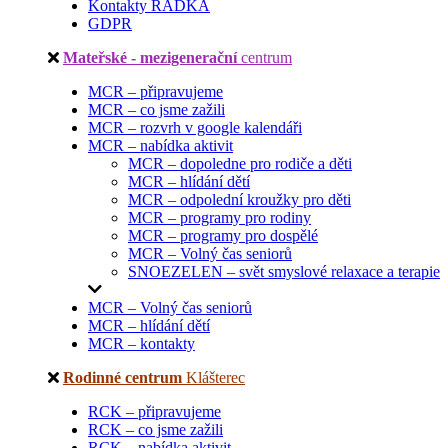
Kontakty RADKA
GDPR
Mateřské - mezigenerační
centrum
MCR – připravujeme
MCR – co jsme zažili
MCR – rozvrh v google kalendáři
MCR – nabídka aktivit
MCR – dopoledne pro rodiče a děti
MCR – hlídání dětí
MCR – odpolední kroužky pro děti
MCR – programy pro rodiny
MCR – programy pro dospělé
MCR – Volný čas seniorů
SNOEZELEN – svět smyslové relaxace a terapie
MCR – Volný čas seniorů
MCR – hlídání dětí
MCR – kontakty
Rodinné centrum
Klášterec
RCK – připravujeme
RCK – co jsme zažili
RCK – nabídka aktivit