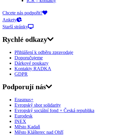
ICR – kontakty
On-line přihlášky
Chcete nás podpořit?
Ankety
Starší stránky
Rychlé odkazy
Přihlášení k odběru zpravodaje
Doporučujeme
Dárkové poukazy
Kontakty RADKA
GDPR
Podporují nás
Erasmus+
Evropský sbor solidarity
Evropský sociální fond + Česká republika
Eurodesk
INEX
Město Kadaň
Město Klášterec nad Ohří