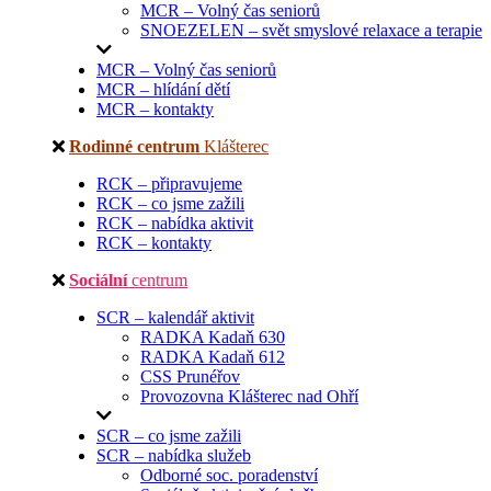
MCR – Volný čas seniorů
SNOEZELEN – svět smyslové relaxace a terapie
MCR – Volný čas seniorů
MCR – hlídání dětí
MCR – kontakty
Rodinné centrum
Klášterec
RCK – připravujeme
RCK – co jsme zažili
RCK – nabídka aktivit
RCK – kontakty
Sociální
centrum
SCR – kalendář aktivit
RADKA Kadaň 630
RADKA Kadaň 612
CSS Prunéřov
Provozovna Klášterec nad Ohří
SCR – co jsme zažili
SCR – nabídka služeb
Odborné soc. poradenství