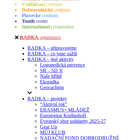
Vzdělávací
centrum
Dobrovolnické
centrum
Plavecké
centrum
Youth
center
International
cooperation
RADKA
organizace
RADKA – připravujeme
RADKA – co jsme zažili
RADKA – jiné aktivity
Logopedická prevence
SR – SD ®
Naše hřiště
Ekoradka
Geocaching
RADKA – projekty
“Aktivní rok”
ERASMUS+ MLÁDEŽ
Euroregion Krušnohoří
Evropský sbor solidarity 2025-27
Gear Up
MŮJ KLUB
NADAČNÍ FOND DOBRODRUŽNÉ