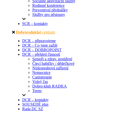
Sociálně aktivizační služby
Rodinné konference
Preventivní přednášky
Služby pro pěstouny
SCR – kontakty
Dobrovolnické
centrum
DCR – připravujeme
DCR – Co jsme zažili
DCR – DOBROPOINT
DCR – přehled činností
Senioři a zdrav. postižení
Čtecí babičky / dědečkové
Nízkoprahová zařízení
Nemocnice
Canisterapie
Volný čas
Dobro-klub RADKA
Teens
DCR – kontakty
SOUSEDÉ plus
Rada DC SZ