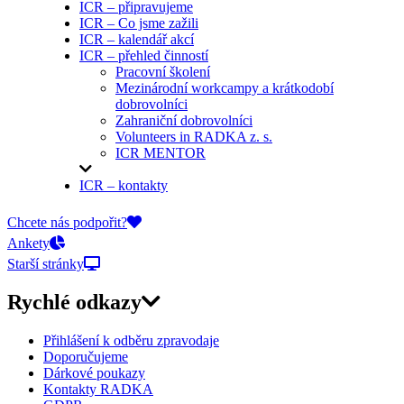
ICR – připravujeme
ICR – Co jsme zažili
ICR – kalendář akcí
ICR – přehled činností
Pracovní školení
Mezinárodní workcampy a krátkodobí
dobrovolníci
Zahraniční dobrovolníci
Volunteers in RADKA z. s.
ICR MENTOR
ICR – kontakty
On-line přihlášky
Chcete nás podpořit?
Ankety
Starší stránky
Rychlé odkazy
Přihlášení k odběru zpravodaje
Doporučujeme
Dárkové poukazy
Kontakty RADKA