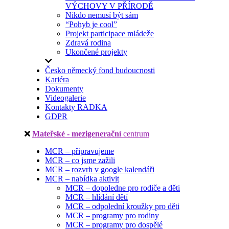
VÝCHOVY V PŘÍRODĚ
Nikdo nemusí být sám
“Pohyb je cool”
Projekt participace mládeže
Zdravá rodina
Ukončené projekty
Česko německý fond budoucnosti
Kariéra
Dokumenty
Videogalerie
Kontakty RADKA
GDPR
Mateřské - mezigenerační
centrum
MCR – připravujeme
MCR – co jsme zažili
MCR – rozvrh v google kalendáři
MCR – nabídka aktivit
MCR – dopoledne pro rodiče a děti
MCR – hlídání dětí
MCR – odpolední kroužky pro děti
MCR – programy pro rodiny
MCR – programy pro dospělé