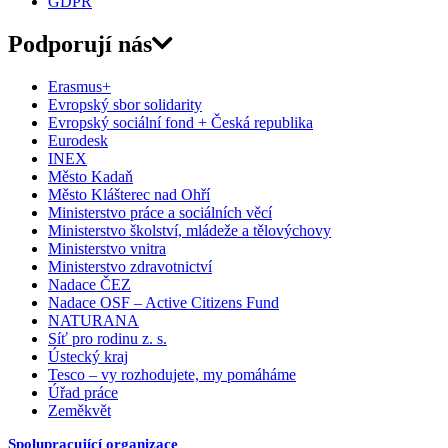
GDPR
Podporují nás
Erasmus+
Evropský sbor solidarity
Evropský sociální fond + Česká republika
Eurodesk
INEX
Město Kadaň
Město Klášterec nad Ohří
Ministerstvo práce a sociálních věcí
Ministerstvo školství, mládeže a tělovýchovy
Ministerstvo vnitra
Ministerstvo zdravotnictví
Nadace ČEZ
Nadace OSF – Active Citizens Fund
NATURANA
Síť pro rodinu z. s.
Ústecký kraj
Tesco – vy rozhodujete, my pomáháme
Úřad práce
Zeměkvět
Spolupracující organizace