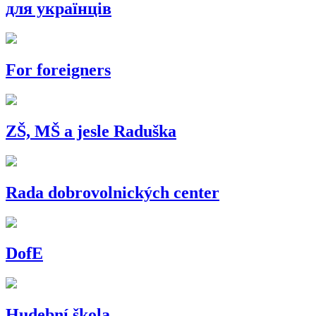
для українців
For foreigners
ZŠ, MŠ a jesle Raduška
Rada dobrovolnických center
DofE
Hudební škola