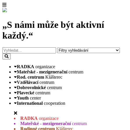
„S námi může být aktivní
každý.“
RADKA
organizace
Mateřské - mezigenerační
centrum
Rod. centrum
Klášterec
Vzdělávací
centrum
Dobrovolnické
centrum
Plavecké
centrum
Youth
center
International
cooperation
RADKA
organizace
Mateřské - mezigenerační
centrum
Rodinné centrum
Klášterec