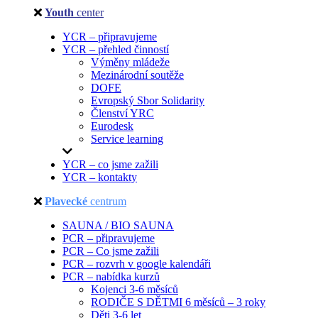
Youth
center
YCR – připravujeme
YCR – přehled činností
Výměny mládeže
Mezinárodní soutěže
DOFE
Evropský Sbor Solidarity
Členství YRC
Eurodesk
Service learning
YCR – co jsme zažili
YCR – kontakty
Plavecké
centrum
SAUNA / BIO SAUNA
PCR – připravujeme
PCR – Co jsme zažili
PCR – rozvrh v google kalendáři
PCR – nabídka kurzů
Kojenci 3-6 měsíců
RODIČE S DĚTMI 6 měsíců – 3 roky
Děti 3-6 let