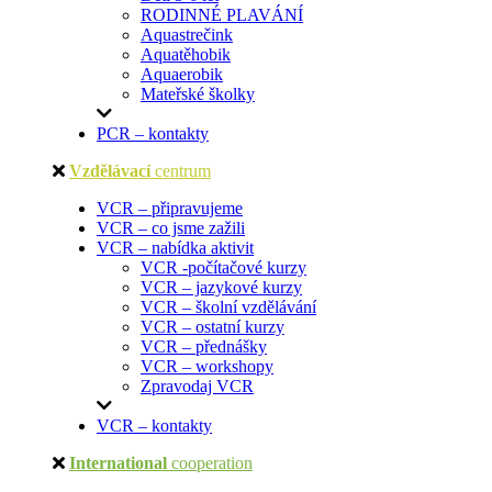
RODINNÉ PLAVÁNÍ
Aquastrečink
Aquatěhobik
Aquaerobik
Mateřské školky
PCR – kontakty
Vzdělávací
centrum
VCR – připravujeme
VCR – co jsme zažili
VCR – nabídka aktivit
VCR -počítačové kurzy
VCR – jazykové kurzy
VCR – školní vzdělávání
VCR – ostatní kurzy
VCR – přednášky
VCR – workshopy
Zpravodaj VCR
VCR – kontakty
International
cooperation