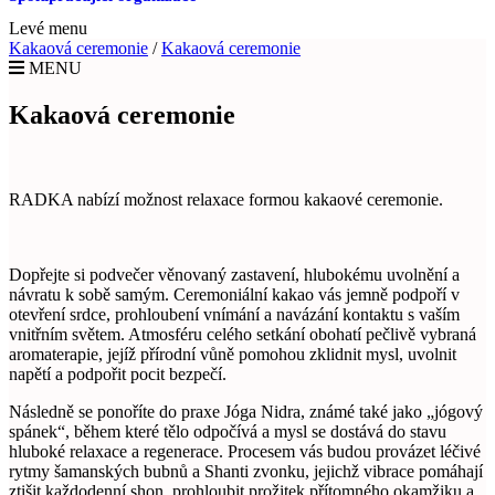
Levé menu
Kakaová ceremonie
/
Kakaová ceremonie
MENU
Kakaová ceremonie
RADKA nabízí možnost relaxace formou kakaové ceremonie.
Dopřejte si podvečer věnovaný zastavení, hlubokému uvolnění a
návratu k sobě samým. Ceremoniální kakao vás jemně podpoří v
otevření srdce, prohloubení vnímání a navázání kontaktu s vaším
vnitřním světem. Atmosféru celého setkání obohatí pečlivě vybraná
aromaterapie, jejíž přírodní vůně pomohou zklidnit mysl, uvolnit
napětí a podpořit pocit bezpečí.
Následně se ponoříte do praxe Jóga Nidra, známé také jako „jógový
spánek“, během které tělo odpočívá a mysl se dostává do stavu
hluboké relaxace a regenerace. Procesem vás budou provázet léčivé
rytmy šamanských bubnů a Shanti zvonku, jejichž vibrace pomáhají
ztišit každodenní shon, prohloubit prožitek přítomného okamžiku a