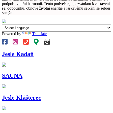
podpořit vnitřní harmonii. Tento podvečer je pozvánkou k zastavení
se, odpočinku, obnově životní energie a laskavému setkání se sebou
samými.
Powered by
Translate
Jesle Kadaň
SAUNA
Jesle Klášterec