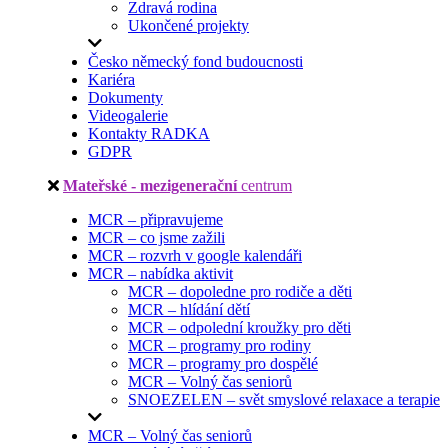
Zdravá rodina
Ukončené projekty
Česko německý fond budoucnosti
Kariéra
Dokumenty
Videogalerie
Kontakty RADKA
GDPR
Mateřské - mezigenerační
centrum
MCR – připravujeme
MCR – co jsme zažili
MCR – rozvrh v google kalendáři
MCR – nabídka aktivit
MCR – dopoledne pro rodiče a děti
MCR – hlídání dětí
MCR – odpolední kroužky pro děti
MCR – programy pro rodiny
MCR – programy pro dospělé
MCR – Volný čas seniorů
SNOEZELEN – svět smyslové relaxace a terapie
MCR – Volný čas seniorů