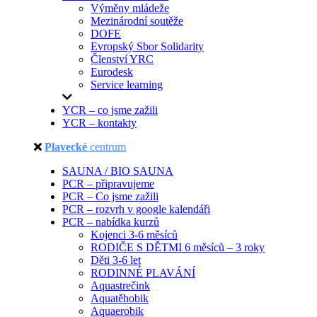
Výměny mládeže
Mezinárodní soutěže
DOFE
Evropský Sbor Solidarity
Členství YRC
Eurodesk
Service learning
YCR – co jsme zažili
YCR – kontakty
Plavecké
centrum
SAUNA / BIO SAUNA
PCR – připravujeme
PCR – Co jsme zažili
PCR – rozvrh v google kalendáři
PCR – nabídka kurzů
Kojenci 3-6 měsíců
RODIČE S DĚTMI 6 měsíců – 3 roky
Děti 3-6 let
RODINNÉ PLAVÁNÍ
Aquastrečink
Aquatěhobik
Aquaerobik