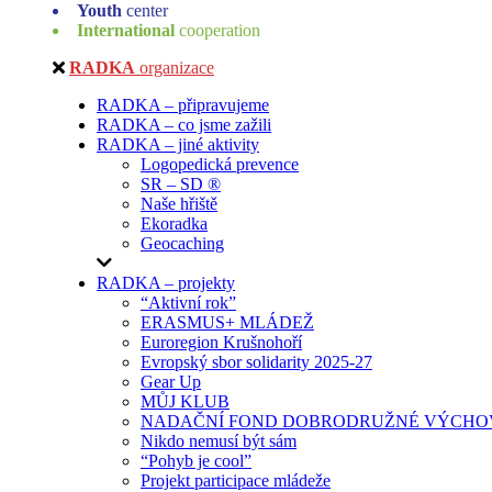
Youth
center
International
cooperation
RADKA
organizace
RADKA – připravujeme
RADKA – co jsme zažili
RADKA – jiné aktivity
Logopedická prevence
SR – SD ®
Naše hřiště
Ekoradka
Geocaching
RADKA – projekty
“Aktivní rok”
ERASMUS+ MLÁDEŽ
Euroregion Krušnohoří
Evropský sbor solidarity 2025-27
Gear Up
MŮJ KLUB
NADAČNÍ FOND DOBRODRUŽNÉ VÝCHOV
Nikdo nemusí být sám
“Pohyb je cool”
Projekt participace mládeže