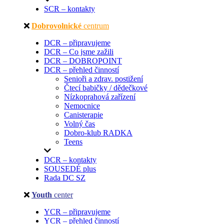
SCR – kontakty
Dobrovolnické
centrum
DCR – připravujeme
DCR – Co jsme zažili
DCR – DOBROPOINT
DCR – přehled činností
Senioři a zdrav. postižení
Čtecí babičky / dědečkové
Nízkoprahová zařízení
Nemocnice
Canisterapie
Volný čas
Dobro-klub RADKA
Teens
DCR – kontakty
SOUSEDÉ plus
Rada DC SZ
Youth
center
YCR – připravujeme
YCR – přehled činností