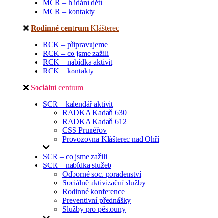
MCR – hlídání dětí
MCR – kontakty
Rodinné centrum
Klášterec
RCK – připravujeme
RCK – co jsme zažili
RCK – nabídka aktivit
RCK – kontakty
Sociální
centrum
SCR – kalendář aktivit
RADKA Kadaň 630
RADKA Kadaň 612
CSS Prunéřov
Provozovna Klášterec nad Ohří
SCR – co jsme zažili
SCR – nabídka služeb
Odborné soc. poradenství
Sociálně aktivizační služby
Rodinné konference
Preventivní přednášky
Služby pro pěstouny