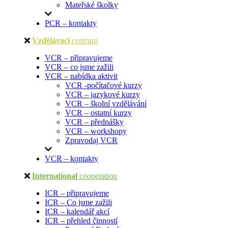
Mateřské školky
PCR – kontakty
Vzdělávací
centrum
VCR – připravujeme
VCR – co jsme zažili
VCR – nabídka aktivit
VCR -počítačové kurzy
VCR – jazykové kurzy
VCR – školní vzdělávání
VCR – ostatní kurzy
VCR – přednášky
VCR – workshopy
Zpravodaj VCR
VCR – kontakty
International
cooperation
ICR – připravujeme
ICR – Co jsme zažili
ICR – kalendář akcí
ICR – přehled činností