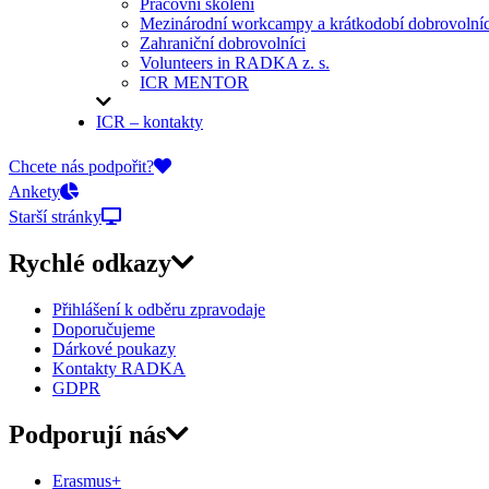
Pracovní školení
Mezinárodní workcampy a krátkodobí dobrovolníc
Zahraniční dobrovolníci
Volunteers in RADKA z. s.
ICR MENTOR
ICR – kontakty
On-line přihlášky
Chcete nás podpořit?
Ankety
Starší stránky
Rychlé odkazy
Přihlášení k odběru zpravodaje
Doporučujeme
Dárkové poukazy
Kontakty RADKA
GDPR
Podporují nás
Erasmus+