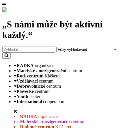
„S námi může být aktivní
každý.“
RADKA
organizace
Mateřské - mezigenerační
centrum
Rod. centrum
Klášterec
Vzdělávací
centrum
Dobrovolnické
centrum
Plavecké
centrum
Youth
center
International
cooperation
RADKA
organizace
Mateřské - mezigenerační
centrum
Rodinné centrum
Klášterec