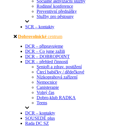
Sociálně aktivizační služby
Rodinné konference
Preventivní přednášky
Služby pro pěstouny
SCR – kontakty
Dobrovolnické
centrum
DCR – připravujeme
DCR – Co jsme zažili
DCR – DOBROPOINT
DCR – přehled činností
Senioři a zdrav. postižení
Čtecí babičky / dědečkové
Nízkoprahová zařízení
Nemocnice
Canisterapie
Volný čas
Dobro-klub RADKA
Teens
DCR – kontakty
SOUSEDÉ plus
Rada DC SZ