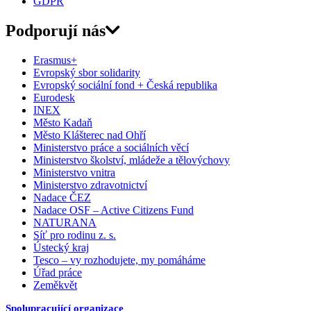
GDPR
Podporují nás
Erasmus+
Evropský sbor solidarity
Evropský sociální fond + Česká republika
Eurodesk
INEX
Město Kadaň
Město Klášterec nad Ohří
Ministerstvo práce a sociálních věcí
Ministerstvo školství, mládeže a tělovýchovy
Ministerstvo vnitra
Ministerstvo zdravotnictví
Nadace ČEZ
Nadace OSF – Active Citizens Fund
NATURANA
Síť pro rodinu z. s.
Ústecký kraj
Tesco – vy rozhodujete, my pomáháme
Úřad práce
Zeměkvět
Spolupracující organizace