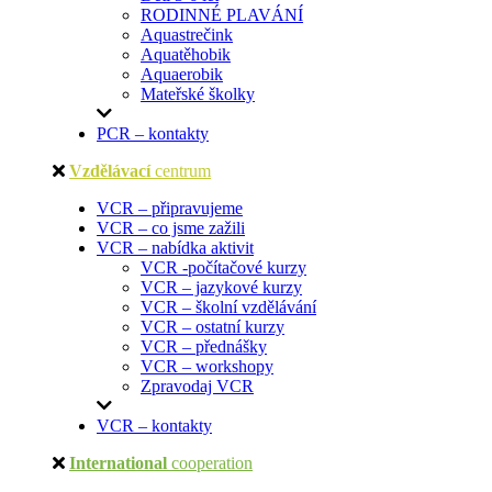
RODINNÉ PLAVÁNÍ
Aquastrečink
Aquatěhobik
Aquaerobik
Mateřské školky
PCR – kontakty
Vzdělávací
centrum
VCR – připravujeme
VCR – co jsme zažili
VCR – nabídka aktivit
VCR -počítačové kurzy
VCR – jazykové kurzy
VCR – školní vzdělávání
VCR – ostatní kurzy
VCR – přednášky
VCR – workshopy
Zpravodaj VCR
VCR – kontakty
International
cooperation