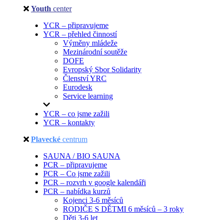
Youth
center
YCR – připravujeme
YCR – přehled činností
Výměny mládeže
Mezinárodní soutěže
DOFE
Evropský Sbor Solidarity
Členství YRC
Eurodesk
Service learning
YCR – co jsme zažili
YCR – kontakty
Plavecké
centrum
SAUNA / BIO SAUNA
PCR – připravujeme
PCR – Co jsme zažili
PCR – rozvrh v google kalendáři
PCR – nabídka kurzů
Kojenci 3-6 měsíců
RODIČE S DĚTMI 6 měsíců – 3 roky
Děti 3-6 let