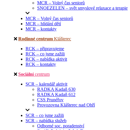
MCR – Volný čas seniorů
SNOEZELEN – svět smyslové relaxace a terapie
MCR – Volný čas seniorů
MCR – hlídání dětí
MCR – kontakty
Rodinné centrum
Klášterec
RCK – připravujeme
RCK – co jsme zažili
RCK – nabídka aktivit
RCK – kontakty
Sociální
centrum
SCR – kalendář aktivit
RADKA Kadaň 630
RADKA Kadaň 612
CSS Prunéřov
Provozovna Klášterec nad Ohří
SCR – co jsme zažili
SCR – nabídka služeb
Odborné soc. poradenství