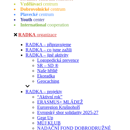
Vzdělávací
centrum
Dobrovolnické
centrum
Plavecké
centrum
Youth
center
International
cooperation
RADKA
organizace
RADKA – připravujeme
RADKA – co jsme zažili
RADKA – jiné aktivity
Logopedická prevence
SR – SD ®
Naše hřiště
Ekoradka
Geocaching
RADKA – projekty
“Aktivní rok”
ERASMUS+ MLÁDEŽ
Euroregion Krušnohoří
Evropský sbor solidarity 2025-27
Gear Up
MŮJ KLUB
NADAČNÍ FOND DOBRODRUŽNÉ