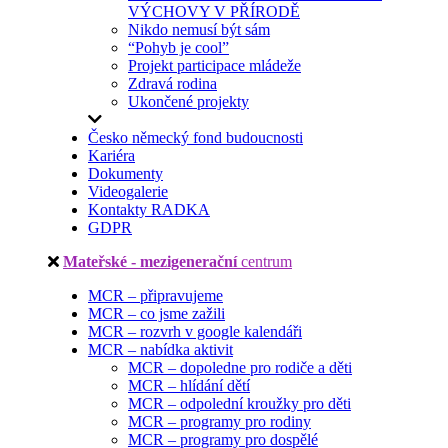
VÝCHOVY V PŘÍRODĚ
Nikdo nemusí být sám
“Pohyb je cool”
Projekt participace mládeže
Zdravá rodina
Ukončené projekty
Česko německý fond budoucnosti
Kariéra
Dokumenty
Videogalerie
Kontakty RADKA
GDPR
Mateřské - mezigenerační
centrum
MCR – připravujeme
MCR – co jsme zažili
MCR – rozvrh v google kalendáři
MCR – nabídka aktivit
MCR – dopoledne pro rodiče a děti
MCR – hlídání dětí
MCR – odpolední kroužky pro děti
MCR – programy pro rodiny
MCR – programy pro dospělé