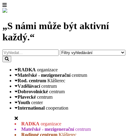
„S námi může být aktivní
každý.“
RADKA
organizace
Mateřské - mezigenerační
centrum
Rod. centrum
Klášterec
Vzdělávací
centrum
Dobrovolnické
centrum
Plavecké
centrum
Youth
center
International
cooperation
RADKA
organizace
Mateřské - mezigenerační
centrum
Rodinné centrum
Klášterec