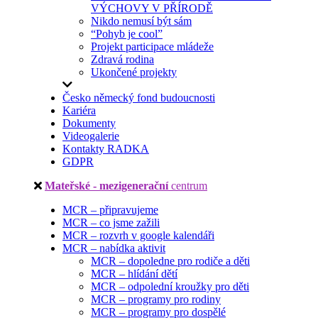
VÝCHOVY V PŘÍRODĚ
Nikdo nemusí být sám
“Pohyb je cool”
Projekt participace mládeže
Zdravá rodina
Ukončené projekty
Česko německý fond budoucnosti
Kariéra
Dokumenty
Videogalerie
Kontakty RADKA
GDPR
Mateřské - mezigenerační
centrum
MCR – připravujeme
MCR – co jsme zažili
MCR – rozvrh v google kalendáři
MCR – nabídka aktivit
MCR – dopoledne pro rodiče a děti
MCR – hlídání dětí
MCR – odpolední kroužky pro děti
MCR – programy pro rodiny
MCR – programy pro dospělé