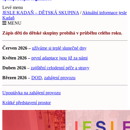
Levé menu
JESLE KADAŇ – DĚTSKÁ SKUPINA
/
Aktuální informace jesle
Kadaň
MENU
Zápis dětí do dětské skupiny probíhá v průběhu celého roku.
Červen 2026 –
užíváme si teplé slunečné dny
Květen 2026 –
první adaptace jsou již za námi
Duben 2026
–
zajištění celodenní péče a stravy
Březen 2026
–
DOD
,
zahájení provozu
Upoutávka na zahájení provozu
Krátké představení prostor