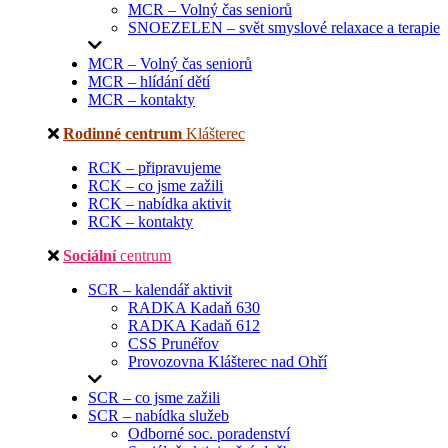
MCR – Volný čas seniorů
SNOEZELEN – svět smyslové relaxace a terapie
MCR – Volný čas seniorů
MCR – hlídání dětí
MCR – kontakty
Rodinné centrum
Klášterec
RCK – připravujeme
RCK – co jsme zažili
RCK – nabídka aktivit
RCK – kontakty
Sociální
centrum
SCR – kalendář aktivit
RADKA Kadaň 630
RADKA Kadaň 612
CSS Prunéřov
Provozovna Klášterec nad Ohří
SCR – co jsme zažili
SCR – nabídka služeb
Odborné soc. poradenství