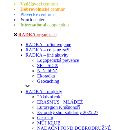
Vzdělávací
centrum
Dobrovolnické
centrum
Plavecké
centrum
Youth
center
International
cooperation
RADKA
organizace
RADKA – připravujeme
RADKA – co jsme zažili
RADKA – jiné aktivity
Logopedická prevence
SR – SD ®
Naše hřiště
Ekoradka
Geocaching
RADKA – projekty
“Aktivní rok”
ERASMUS+ MLÁDEŽ
Euroregion Krušnohoří
Evropský sbor solidarity 2025-27
Gear Up
MŮJ KLUB
NADAČNÍ FOND DOBRODRUŽNÉ