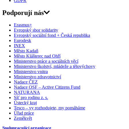
GDPR
Podporují nás
Erasmus+
Evropský sbor solidarity
Evropský sociální fond + Česká republika
Eurodesk
INEX
Město Kadaň
Město Klášterec nad Ohří
Ministerstvo práce a sociálních věcí
Ministerstvo školství, mládeže a tělovýchovy
Ministerstvo vnitra
Ministerstvo zdravotnictví
Nadace ČEZ
Nadace OSF – Active Citizens Fund
NATURANA
Síť pro rodinu z. s.
Ústecký kraj
Tesco – vy rozhodujete, my pomáháme
Úřad práce
Zeměkvět
Spolupracující organizace