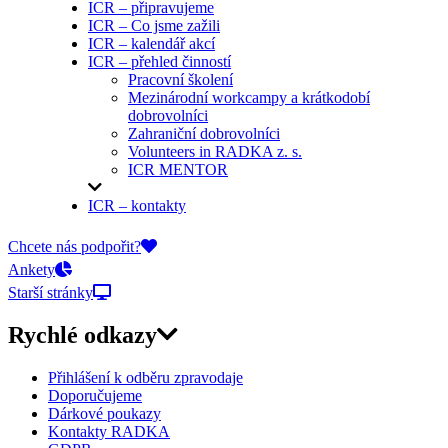
ICR – připravujeme
ICR – Co jsme zažili
ICR – kalendář akcí
ICR – přehled činností
Pracovní školení
Mezinárodní workcampy a krátkodobí
dobrovolníci
Zahraniční dobrovolníci
Volunteers in RADKA z. s.
ICR MENTOR
ICR – kontakty
On-line přihlášky
Chcete nás podpořit?
Ankety
Starší stránky
Rychlé odkazy
Přihlášení k odběru zpravodaje
Doporučujeme
Dárkové poukazy
Kontakty RADKA