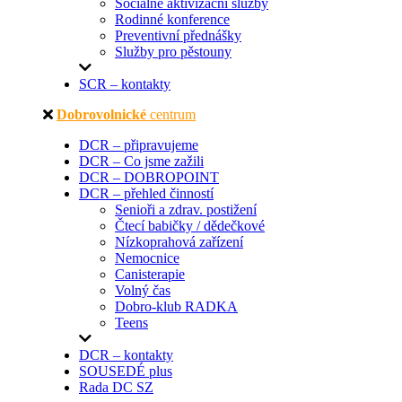
Sociálně aktivizační služby
Rodinné konference
Preventivní přednášky
Služby pro pěstouny
SCR – kontakty
Dobrovolnické
centrum
DCR – připravujeme
DCR – Co jsme zažili
DCR – DOBROPOINT
DCR – přehled činností
Senioři a zdrav. postižení
Čtecí babičky / dědečkové
Nízkoprahová zařízení
Nemocnice
Canisterapie
Volný čas
Dobro-klub RADKA
Teens
DCR – kontakty
SOUSEDÉ plus
Rada DC SZ