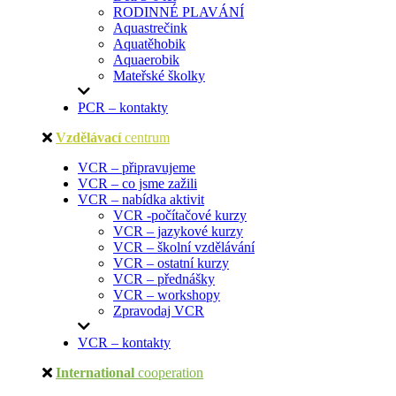
RODINNÉ PLAVÁNÍ
Aquastrečink
Aquatěhobik
Aquaerobik
Mateřské školky
PCR – kontakty
Vzdělávací
centrum
VCR – připravujeme
VCR – co jsme zažili
VCR – nabídka aktivit
VCR -počítačové kurzy
VCR – jazykové kurzy
VCR – školní vzdělávání
VCR – ostatní kurzy
VCR – přednášky
VCR – workshopy
Zpravodaj VCR
VCR – kontakty
International
cooperation