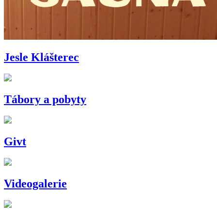
Jesle Klášterec
Tábory a pobyty
Givt
Videogalerie