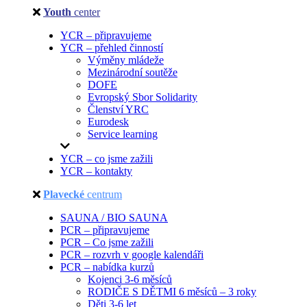
Youth
center
YCR – připravujeme
YCR – přehled činností
Výměny mládeže
Mezinárodní soutěže
DOFE
Evropský Sbor Solidarity
Členství YRC
Eurodesk
Service learning
YCR – co jsme zažili
YCR – kontakty
Plavecké
centrum
SAUNA / BIO SAUNA
PCR – připravujeme
PCR – Co jsme zažili
PCR – rozvrh v google kalendáři
PCR – nabídka kurzů
Kojenci 3-6 měsíců
RODIČE S DĚTMI 6 měsíců – 3 roky
Děti 3-6 let