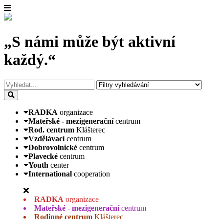
„S námi může být aktivní
každý.“
RADKA
organizace
Mateřské - mezigenerační
centrum
Rod. centrum
Klášterec
Vzdělávací
centrum
Dobrovolnické
centrum
Plavecké
centrum
Youth
center
International
cooperation
RADKA
organizace
Mateřské - mezigenerační
centrum
Rodinné centrum
Klášterec