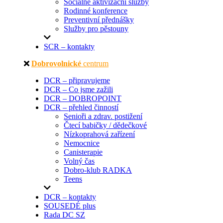
Sociálně aktivizační služby
Rodinné konference
Preventivní přednášky
Služby pro pěstouny
SCR – kontakty
Dobrovolnické
centrum
DCR – připravujeme
DCR – Co jsme zažili
DCR – DOBROPOINT
DCR – přehled činností
Senioři a zdrav. postižení
Čtecí babičky / dědečkové
Nízkoprahová zařízení
Nemocnice
Canisterapie
Volný čas
Dobro-klub RADKA
Teens
DCR – kontakty
SOUSEDÉ plus
Rada DC SZ