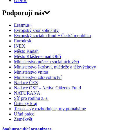
GDPR
Podporují nás
Erasmus+
Evropský sbor solidarity
Evropský sociální fond + Česká republika
Eurodesk
INEX
Město Kadaň
Město Klášterec nad Ohří
Ministerstvo práce a sociálních věcí
Ministerstvo školství, mládeže a tělovýchovy
Ministerstvo vnitra
Ministerstvo zdravotnictví
Nadace ČEZ
Nadace OSF – Active Citizens Fund
NATURANA
Síť pro rodinu z. s.
Ústecký kraj
Tesco – vy rozhodujete, my pomáháme
Úřad práce
Zeměkvět
Spolupracující organizace