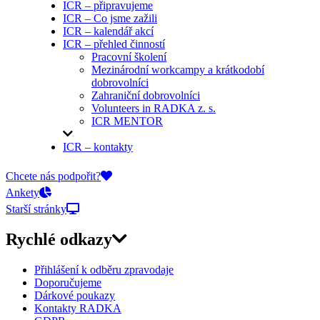
ICR – připravujeme
ICR – Co jsme zažili
ICR – kalendář akcí
ICR – přehled činností
Pracovní školení
Mezinárodní workcampy a krátkodobí
dobrovolníci
Zahraniční dobrovolníci
Volunteers in RADKA z. s.
ICR MENTOR
ICR – kontakty
On-line přihlášky
Chcete nás podpořit?
Ankety
Starší stránky
Rychlé odkazy
Přihlášení k odběru zpravodaje
Doporučujeme
Dárkové poukazy
Kontakty RADKA