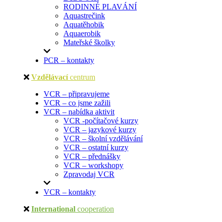
RODINNÉ PLAVÁNÍ
Aquastrečink
Aquatěhobik
Aquaerobik
Mateřské školky
PCR – kontakty
Vzdělávací
centrum
VCR – připravujeme
VCR – co jsme zažili
VCR – nabídka aktivit
VCR -počítačové kurzy
VCR – jazykové kurzy
VCR – školní vzdělávání
VCR – ostatní kurzy
VCR – přednášky
VCR – workshopy
Zpravodaj VCR
VCR – kontakty
International
cooperation