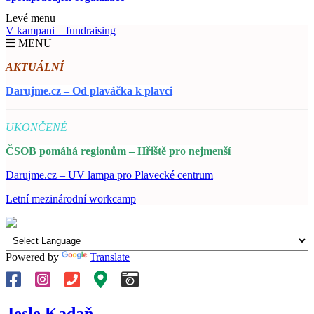
Levé menu
V kampani – fundraising
MENU
AKTUÁLNÍ
Darujme.cz – Od plaváčka k plavci
UKONČENÉ
ČSOB pomáhá regionům – Hřiště pro nejmenší
Darujme.cz – UV lampa pro Plavecké centrum
Letní mezinárodní workcamp
Powered by
Translate
Jesle Kadaň