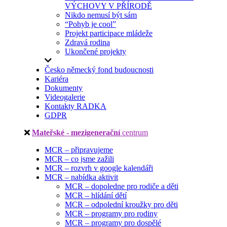
VÝCHOVY V PŘÍRODĚ
Nikdo nemusí být sám
“Pohyb je cool”
Projekt participace mládeže
Zdravá rodina
Ukončené projekty
Česko německý fond budoucnosti
Kariéra
Dokumenty
Videogalerie
Kontakty RADKA
GDPR
Mateřské - mezigenerační
centrum
MCR – připravujeme
MCR – co jsme zažili
MCR – rozvrh v google kalendáři
MCR – nabídka aktivit
MCR – dopoledne pro rodiče a děti
MCR – hlídání dětí
MCR – odpolední kroužky pro děti
MCR – programy pro rodiny
MCR – programy pro dospělé