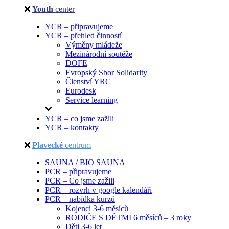
Youth
center
YCR – připravujeme
YCR – přehled činností
Výměny mládeže
Mezinárodní soutěže
DOFE
Evropský Sbor Solidarity
Členství YRC
Eurodesk
Service learning
YCR – co jsme zažili
YCR – kontakty
Plavecké
centrum
SAUNA / BIO SAUNA
PCR – připravujeme
PCR – Co jsme zažili
PCR – rozvrh v google kalendáři
PCR – nabídka kurzů
Kojenci 3-6 měsíců
RODIČE S DĚTMI 6 měsíců – 3 roky
Děti 3-6 let