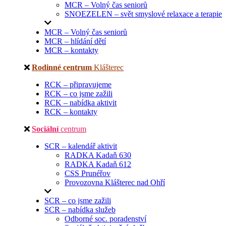
MCR – Volný čas seniorů
SNOEZELEN – svět smyslové relaxace a terapie
MCR – Volný čas seniorů
MCR – hlídání dětí
MCR – kontakty
Rodinné centrum
Klášterec
RCK – připravujeme
RCK – co jsme zažili
RCK – nabídka aktivit
RCK – kontakty
Sociální
centrum
SCR – kalendář aktivit
RADKA Kadaň 630
RADKA Kadaň 612
CSS Prunéřov
Provozovna Klášterec nad Ohří
SCR – co jsme zažili
SCR – nabídka služeb
Odborné soc. poradenství