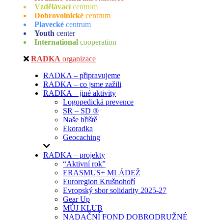
Vzdělávací
centrum
Dobrovolnické
centrum
Plavecké
centrum
Youth
center
International
cooperation
RADKA
organizace
RADKA – připravujeme
RADKA – co jsme zažili
RADKA – jiné aktivity
Logopedická prevence
SR – SD ®
Naše hřiště
Ekoradka
Geocaching
RADKA – projekty
“Aktivní rok”
ERASMUS+ MLÁDEŽ
Euroregion Krušnohoří
Evropský sbor solidarity 2025-27
Gear Up
MŮJ KLUB
NADAČNÍ FOND DOBRODRUŽNÉ